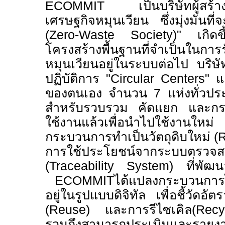
ECOMMIT
เป็นบริษัทผู้สร้
เศรษฐกิจหมุนเวียน ซึ่งมุ่งมั่นท
(
Zero-Waste Society)"
เกิด
โครงสร้างพื้นฐานที่จำเป็นในการร
หมุนเวียนอยู่ในระบบต่อไป
บริษ
ปฏิบัติการ "
Circular Centers"
แ
ของตนเอง จำนวน
7
แห่งทั่วปร
สำหรับรวบรวม คัดแยก และกระจ
ใช้งานแล้วเพื่อนำไปใช้งานใหม
กระบวนการทำเป็นวัตถุดิบใหม่
(
การใช้ประโยชน์จากระบบตรวจส
(
Traceability System)
ที่พัฒ
ECOMMIT
ได้แปลงกระบวนการไ
อยู่ในรูปแบบดิจิทัล เพื่อชี้วัดอ
(
Reuse)
และการรีไซเคิล
(Rec
รวมถึงสามารถประเมินและรายง