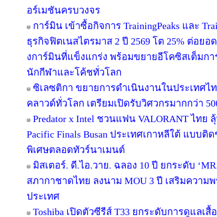
อร์เมชันครบวงจร
การ์มิน เข้าซื้อกิจการ TrainingPeaks และ Tra
ธุรกิจฟิตเนสไตรมาส 2 ปี 2569 โต 25% ต่อย
งการ์มินที่แข็งแกร่ง พร้อมขยายอีโคซิสเต็มการฝ
นักกีฬาและโค้ชทั่วโลก
ซิเลซติกา ขยายการดำเนินงานในประเทศไท
คลาวด์ทั่วโลก เตรียมเปิดรับวิศวกรมากกว่า 5
Predator x Intel ชวนแฟน VALORANT ไทย ลุ้น
Pacific Finals Busan ประเทศเกาหลีใต้ แบบต
พิเศษตลอดทัวร์นาเมนต์
มิสเตอร์. ดี.ไอ.วาย. ฉลอง 10 ปี ยกระดับ ‘MR.
สภากาชาดไทย ลงนาม MOU 3 ปี เสริมความพร้อ
ประเทศ
Toshiba เปิดตัวซีรีส์ T33 ยกระดับการดูแลเสื