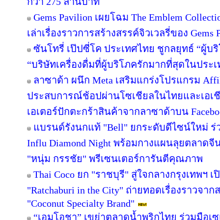
กว่า 275 ล้านบาท
Gems Pavilion เผยโฉม The Emblem Collecti
เล่าเรื่องราวการสร้างสรรค์จิวเวลรี่ของ Gems Pa
ซันโทรี่ เป๊ปซี่โค ประเทศไทย ชูกลยุทธ์ “ผู้บ
“บริษัทเครื่องดื่มที่ผู้บริโภครักมากที่สุดในปร
ลาซาด้า ผนึก Meta เสริมแกร่งโปรแกรม Affil
ประสบการณ์ช้อปผ่านโซเชียลในไทยและเอเชีย
เอเตอร์ปักตะกร้าสินค้าจากลาซาด้าบน Facebook
แบรนด์รังนกแท้ "Bell" ยกระดับดีไซน์ใหม่ ร่
Influ Diamond Night พร้อมกางแผนลุยตลาดจีน
"หนุ่ม กรรชัย" พรีเซนเตอร์การันตีคุณภาพ
Thai Coco ยก "ราชบุรี" สู่ใจกลางกรุงเทพฯ เป
"Ratchaburi in the City" ถ่ายทอดเรื่องราวจาก
"Coconut Specialty Brand"
“เอมโอชา” เขย่าตลาดน้ำพริกไทย ร่วมมือเซ