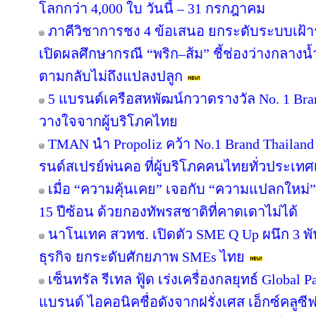
โลกกว่า 4,000 ใบ วันนี้ – 31 กรกฎาคม
ภาคีวิชาการชง 4 ข้อเสนอ ยกระดับระบบเฝ้า
เปิดผลศึกษากรณี “พริก–ส้ม” ชี้ช่องว่างกลางน้
ตามกลับไม่ถึงแปลงปลูก
5 แบรนด์เครือสหพัฒน์กวาดรางวัล No. 1 Bra
วางใจจากผู้บริโภคไทย
TMAN นำ Propoliz คว้า No.1 Brand Thailand 2
รนด์สเปรย์พ่นคอ ที่ผู้บริโภคคนไทยทั่วประเทศ
เมื่อ “ความคุ้นเคย” เจอกับ “ความแปลกใหม่
15 ปีซ้อน ด้วยกองทัพรสชาติที่คาดเดาไม่ได้
นาโนเทค สวทช. เปิดตัว SME Q Up ผนึก 3 
ธุรกิจ ยกระดับศักยภาพ SMEs ไทย
เซ็นทรัล รีเทล ฟู้ด เร่งเครื่องกลยุทธ์ Globa
แบรนด์ ไอคอนิคชื่อดังจากฝรั่งเศส เอ็กซ์คลูซี