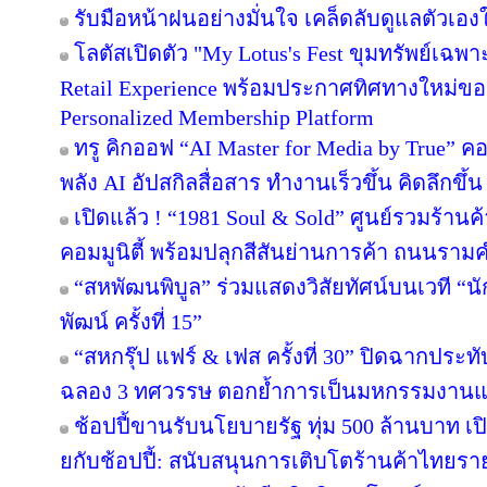
รับมือหน้าฝนอย่างมั่นใจ เคล็ดลับดูแลตัวเองให
โลตัสเปิดตัว "My Lotus's Fest ขุมทรัพย์เฉ
Retail Experience พร้อมประกาศทิศทางใหม่ของ 
Personalized Membership Platform
ทรู คิกออฟ “AI Master for Media by True” คอร
พลัง AI อัปสกิลสื่อสาร ทำงานเร็วขึ้น คิดลึกขึ
เปิดแล้ว ! “1981 Soul & Sold” ศูนย์รวมร้า
คอมมูนิตี้ พร้อมปลุกสีสันย่านการค้า ถนนรา
“สหพัฒนพิบูล” ร่วมแสดงวิสัยทัศน์บนเวที “นั
พัฒน์ ครั้งที่ 15”
“สหกรุ๊ป แฟร์ & เฟส ครั้งที่ 30” ปิดฉากปร
ฉลอง 3 ทศวรรษ ตอกย้ำการเป็นมหกรรมงานแฟร์
ช้อปปี้ขานรับนโยบายรัฐ ทุ่ม 500 ล้านบาท 
ยกับช้อปปี้: สนับสนุนการเติบโตร้านค้าไทยร