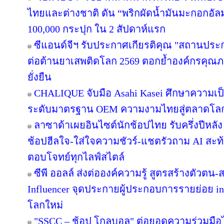
ไทยและต่างชาติ ดัน “พริกผัดน้ำมันมะกอกอั
100,000 กระปุก ใน 2 สัปดาห์แรก
ซีแอนด์จีฯ รับประกาศเกียรติคุณ "สถานประ
ต่อต้านยาเสพติดโลก 2569 ตอกย้ำองค์กรคุณภา
ยั่งยืน
CHALIQUE จับมือ Asahi Kasei ศึกษาความเป็
ระดับมาตรฐาน OEM ความงามไทยสู่ตลาดโล
ลาซาด้าเผยอินไซต์นักช้อปไทย รับครึ่งปีหลัง
ช้อปฮีลใจ-ใส่ใจความชัวร์-แชตรัวถาม AI สะท
ตอบโจทย์ทุกไลฟ์สไตล์
ซีพี ออลล์ ส่งต่อองค์ความรู้ สูตรสร้างตัวตน
Influencer จุดประกายผู้ประกอบการรายย่อย in
โลกใหม่
"SSCC – ช้อป โกลบอล" ต่อยอดความร่วมมือไ