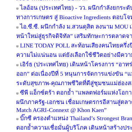
ไลอ้อน (ประเทศไทย) - วว. ผนึกกำลังยกระดั
ทางการเกษตร สู่ Bioactive Ingredients ตอบโ
ไอ.ซี.ซี. ผนึกกำลัง ม.สวนดุสิต ลงนาม MOU
หน้าใหม่สู่ธุรกิจดิจิทัล” เสริมทักษะการตลาด
LINE TODAY POLL สะท้อนเสียงคนไทยครึ่งป
ความไม่แน่นอน แต่ยังเลือกใช้ชีวิตอย่างมีควา
เอิร์ธ (ประเทศไทย) เดินหน้าโครงการ “อาทร่วม
ออก” ต่อเนื่องปีที่ 5 หนุนการจัดการแข่งขัน “
ระดับสุขภาพ-คุณภาพชีวิตที่ดีสู่ชุมชนแม่ฮ่อง
ซีพี แอ็กซ์ตร้า ตอกย้ำ "แพลตฟอร์มแห่งโอก
ผนึกภาครัฐ-เอกชน เชื่อมเกษตรกรอีสานสู่ตล
Match AGRI-Connext @ Khon Kaen”
บิ๊กซี ครองตำแหน่ง Thailand’s Strongest Bra
ตอกย้ำความเชื่อมั่นผู้บริโภค เดินหน้าสร้าง