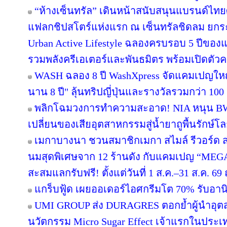
“ห้างเซ็นทรัล” เดินหน้าสนับสนุนแบรนด์ไทย
แฟลกชิปสโตร์แห่งแรก ณ เซ็นทรัลชิดลม ยกระด
Urban Active Lifestyle ฉลองครบรอบ 5 ปีขอ
รวมพลังครีเอเตอร์และพันธมิตร พร้อมเปิดตัว
WASH ฉลอง 8 ปี WashXpress จัดแคมเปญใหญ่ "
นาน 8 ปี" ลุ้นทริปญี่ปุ่นและรางวัลรวมกว่า 100 ร
พลิกโฉมวงการทำความสะอาด! NIA หนุน BWC 
เปลี่ยนของเสียอุตสาหกรรมสู่น้ำยาถูพื้นรักษ์โล
เมกาบางนา ชวนสมาชิกเมกา สไมล์ รีวอร์ด ส่ง
นมสุดพิเศษจาก 12 ร้านดัง กับแคมเปญ “ME
สะสมแลกรับฟรี! ตั้งแต่วันที่ 1 ส.ค.–31 ส.ค. 
แกร็บฟู้ด เผยออเดอร์ไอศกรีมโต 70% รับอานิส
UMI GROUP ส่ง DURAGRES ตอกย้ำผู้นำอุตส
นวัตกรรม Micro Sugar Effect เจ้าแรกในปร