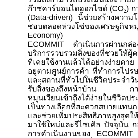
ก๊าซคาร์บอนไดออกไซด์ (
CO
₂
)
ก
(
Data-driven)
นี้ช่วยสร้างความ
ชอบตลอดห่วงโซ่ของเศรษฐกิจ
Economy)
ECOMMIT
ดำเนินการผ่านกล
บริการรวบรวมสิ่งของที่ช่วยให้ผู้
ที่เคยใช้งานแล้วได้อย่างง่ายดาย 
อยู่ตามศูนย์การค้า ที่ทำการไปรษ
และสถานที่ทั่วไปในชีวิตประจำวั
รับสิ่งของถึงหน้าบ้าน การ
หมุนเวียนเข้าถึงได้ง่ายในชีวิต
เป็นทางเลือกที่สะดวกสบายแทนก
และช่วยเพิ่มประสิทธิภาพสูงสุดให
มาใช้ใหม่และรีไซเคิล ปัจจุบัน 
การดำเนินงานของ
ECOMMI