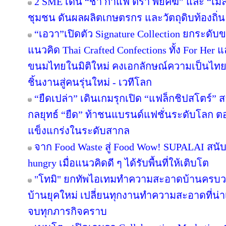
2 SME เด่น “ชา กาแฟ ตรา พยัคฆ์” และ “เมล่อ
ชุมชน ดันผลผลิตเกษตรกร และวัตถุดิบท้องถิ่น 
“เอวา”เปิดตัว Signature Collection ยกระดั
แนวคิด Thai Crafted Confections ทั้ง For Her
ขนมไทยในมิติใหม่ คงเอกลักษณ์ความเป็นไทย
ชิ้นงานสู่คนรุ่นใหม่ - เวทีโลก
“ยืดเปล่า” เดินเกมรุกเปิด “แฟล็กชิปสโตร์” 
กลยุทธ์ “ยืด” ท้าชนแบรนด์แฟชั่นระดับโลก 
แข็งแกร่งในระดับสากล
จาก Food Waste สู่ Food Wow! SUPALAI สนับ
hungry เมื่อแนวคิดดี ๆ ได้รับพื้นที่ให้เติบโต
"โทมิ" ยกทัพไอเทมทำความสะอาดบ้านครบวงจ
บ้านยุคใหม่ เปลี่ยนทุกงานทำความสะอาดที่น่าเบื
จบทุกภารกิจคราบ