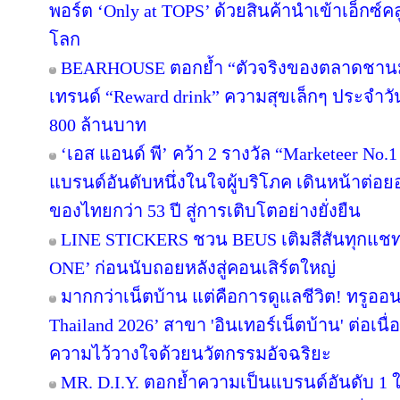
พอร์ต ‘Only at TOPS’ ด้วยสินค้านำเข้าเอ็กซ์
โลก
BEARHOUSE ตอกย้ำ “ตัวจริงของตลาดชานม” เ
เทรนด์ “Reward drink” ความสุขเล็กๆ ประจำวัน 
800 ล้านบาท
‘เอส แอนด์ พี’ คว้า 2 รางวัล “Marketeer No.
แบรนด์อันดับหนึ่งในใจผู้บริโภค เดินหน้าต่
ของไทยกว่า 53 ปี สู่การเติบโตอย่างยั่งยืน
LINE STICKERS ชวน BEUS เติมสีสันทุกแชท
ONE’ ก่อนนับถอยหลังสู่คอนเสิร์ตใหญ่
มากกว่าเน็ตบ้าน แต่คือการดูแลชีวิต! ทรูออน
Thailand 2026’ สาขา 'อินเทอร์เน็ตบ้าน' ต่อเนื
ความไว้วางใจด้วยนวัตกรรมอัจฉริยะ
MR. D.I.Y. ตอกย้ำความเป็นแบรนด์อันดับ 1