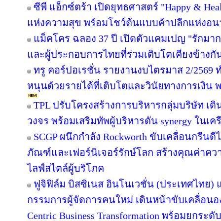
ซีพี แอ็กซ์ตร้า เปิดยุทธศาสตร์ "Happy & Healt
แห่งความสุข พร้อมโชว์ต้นแบบค้าปลีกแห่งอ
แม็คโคร ฉลอง 37 ปี เปิดตัวแคมเปญ "รักม
และผู้ประกอบการไทยที่ร่วมเติบโตเคียงข้างกั
ทรู คอร์ปอเรชั่น รายงานงบไตรมาส 2/2569 ทำ
หนุนด้วยรายได้ที่เติบโตและวินัยทางการเงิน 
TPL ปรับโครงสร้างการบริหารกลุ่มบริษัท เ
วงจร พร้อมเสริมทัพผู้บริหารดัน synergy ในเคร
SCGP ผนึกกำลัง Rockworth ขับเคลื่อนกรีนดี
ภัณฑ์และเฟอร์นิเจอร์รักษ์โลก สร้างคุณค่าคว
ไลฟ์สไตล์ผู้บริโภค
ฟูจิฟิล์ม บิสซิเนส อินโนเวชั่น (ประเทศไทย) แ
กรรมการผู้จัดการคนใหม่ เดินหน้าขับเคลื่อนอง
Centric Business Transformation พร้อมยกระดั