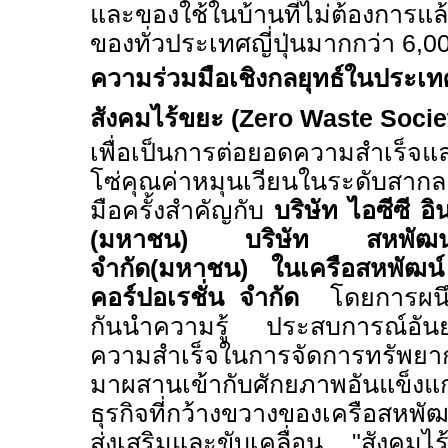
และของใช้ในบ้านที่ไม่ต้องการแล้
ของทั่วประเทศญี่ปุ่นมากกว่า
6,0
ความร่วมมือเชิงกลยุทธ์ในประเทศ
สังคมไร้ขยะ (
Zero Waste Socie
เพื่อเป็นการต่อยอดความสำเร็จ
โซ่คุณค่าหมุนเวียนในระดับสา
มือครั้งสำคัญกับ
บริษัท ไอซีซี อ
(มหาชน) บริษัท สหพัฒนา
จำกัด(มหาชน) ในเครือสหพัฒน์
คอร์ปอเรชั่น จำกัด
โดยการผนึกก
กันนำความรู้ ประสบการณ์อ
ความสำเร็จในการจัดการทรัพยาก
มาผสานเข้ากับศักยภาพอันแข็งแก
ธุรกิจที่กว้างขวางของเครือสหพั
ส่งเสริมและขับเคลื่อน "สังคมไ