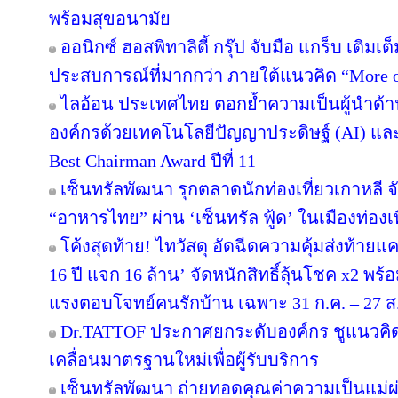
พร้อมสุขอนามัย
ออนิกซ์ ฮอสพิทาลิตี้ กรุ๊ป จับมือ แกร็บ เติมเ
ประสบการณ์ที่มากกว่า ภายใต้แนวคิด “More o
ไลอ้อน ประเทศไทย ตอกย้ำความเป็นผู้นำด้า
องค์กรด้วยเทคโนโลยีปัญญาประดิษฐ์ (AI) และ D
Best Chairman Award ปีที่ 11
เซ็นทรัลพัฒนา รุกตลาดนักท่องเที่ยวเกาหลี 
“อาหารไทย” ผ่าน ‘เซ็นทรัล ฟู้ด’ ในเมืองท่องเ
โค้งสุดท้าย! ไทวัสดุ อัดฉีดความคุ้มส่งท้าย
16 ปี แจก 16 ล้าน’ จัดหนักสิทธิ์ลุ้นโชค x2 พ
แรงตอบโจทย์คนรักบ้าน เฉพาะ 31 ก.ค. – 27 ส.ค.
Dr.TATTOF ประกาศยกระดับองค์กร ชูแนวคิ
เคลื่อนมาตรฐานใหม่เพื่อผู้รับบริการ
เซ็นทรัลพัฒนา ถ่ายทอดคุณค่าความเป็นแม่