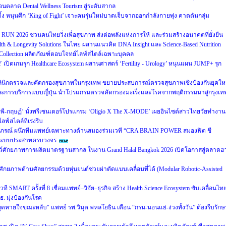
่อนตลาด Dental Wellness Tourism สู่ระดับสากล
ิ้ง หนุนศึก ‘King of Fight’ เจาะคนรุ่นใหม่บาดเจ็บจากออกกำลังกายพุ่ง คาดดันกลุ่ม
UN 2026 ชวนคนไทยวิ่งเพื่อสุขภาพ ส่งต่อพลังแห่งการให้ และร่วมสร้างอนาคตที่ยั่งยืน
alth & Longevity Solutions ในไทย ผสานแนวคิด DNA Insight และ Science-Based Nutrition
ty Collection ผลิตภัณฑ์ตอบโจทย์ไลฟ์สไตล์เฉพาะบุคคล
 เปิดเกมรุก Healthcare Ecosystem ผสานศาสตร์ ‘Fertility - Urology’ หนุนแผน JUMP+ รุก
หคลินิกตรวจและคัดกรองสุขภาพในกรุงเทพ ขยายประสบการณ์ตรวจสุขภาพเชิงป้องกันยุคให
ละการบริการแบบญี่ปุ่น นำโปรแกรมตรวจคัดกรองมะเร็งและโรคจากพฤติกรรมมาสู่กรุงเท
-กฤษฏ์’ นั่งพรีเซนเตอร์โปรแกรม ‘Oligio X The X-MODE’ เผยอินไซต์สาวไทยวัยทำงาน
์สไตล์ที่เร่งรีบ
าภรณ์ ผนึกทีมแพทย์เฉพาะทางด้านสมองร่วมเวที “CRA BRAIN POWER สมองฟิต ชี
ละระบบประสาทครบวงจร
ชว์ศักยภาพการผลิตมาตรฐานสากล ในงาน Grand Halal Bangkok 2026 เปิดโอกาสสู่ตลาดฮ
ศักยภาพด้านศัลยกรรมด้วยหุ่นยนต์ช่วยผ่าตัดแบบเคลื่อนที่ได้ (Modular Robotic-Assisted
 SMART ครั้งที่ 8 เชื่อมแพทย์–วิจัย–ธุรกิจ สร้าง Health Science Ecosystem ขับเคลื่อนไทยส
. มุ่งป้องกันโรค
ุดหายใจขณะหลับ" แพทย์ รพ.วิมุต พหลโยธิน เตือน “กรน-นอนแย่-ง่วงทั้งวัน” ต้องรีบรักษ