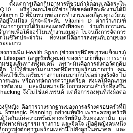
ัย ตั้งแต่การเลือกกินอาหารที่ช่วยกำจัดอนุมูลอิสระใน
Q10
หรือโคเอนไซม์ที่ช่วยให้เซลล์ผลิตพลังงานได้มี
Vitamin D
ที่มีบทบาทต่อการทำงานของเกือบ
ทุกอวัยวะ
่อยู่ในเมือง มักจะมีระดับ
Vitamin D
ต่ำกว่าเกณฑ์
หลักมาจากการได้รับแสงแดดที่เพียงพอ ร่วมกับการนอน
ชีวภาพเพื่อให้ฮอร์โมนทำงานสมดุล ไปจนถึงการจัดการ
ดในชีวิตประจำวัน ทั้งหมดนี้คือการลงทุนกับอายุของ
นระยะยาว
ของการเพิ่ม
Health Span (
ช่วงอายุที่มีสุขภาพแข็งแรง)
ับ
Lifespan (
อายุขัยทั้งหมด) ของเรามากที่สุด การฝาก
งามของเส้นทางทั้งหมดนี้ เพราะมันคือการส่งต่อวัตถุดิบ
ในอดีต ไปให้ตัวเองในอนาคตที่มีความพร้อมมากกว่า คุณ
ที่คนไข้เริ่มเตรียมร่างกายก่อนมา
เก็บไข่อย่างจริงจัง ไม่
ร การนอน หรือการจัดการความเครียด ส่งผลให้คุณภาพ
นอย่างชัดเจน และนั่นหมายถึงโอกาสความสำเร็จที่สูงขึ้น
ohacking
จึงไม่ใช่แค่เทรนด์ แต่คือการลงทุนที่ส่งผลต่อ
งผู้หญิง คือการวางรากฐานของการสร้างครอบครัวที่มี
็น
Strategic Planning
อย่างแท้จริง เพราะครอบครัวที่
ด้วัดกันแค่ความพร้อมทางทรัพย์สินเงินทองเท่านั้น แต่
ทั้งทางพันธุกรรม ร่างกาย และจิตใจ เมื่อผู้หญิงคนหนึ่ง
นคือการส่งต่อความพร้อมเหล่านี้ไปยังลูกในอนาคต และ