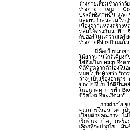
ร่างกายเสื่อมช้ากว่าว
ร่างกาย เช่น
Co
ประสิทธิภาพขึ้น และ
และพบว่าคนส่วนใหญ่ที
เนื่องจากแหล่งสร้าง
หลับให้ตรงกับนาฬิกา
กับฮอร์โมนความเครีย
ร่างกายที่จ่ายปันผลใ
นี่คือเป้าหมาย
ให้ยาวนานใกล้เคียงก
ไข่จึงเป็นบทสรุปที่งด
ที่ดีที่สุดจากตัวเอง
หมอโบทิ้งท้ายว่า “การ
ว่าจะเป็นเรื่องอาหา
ของไข่ที่เก็บได้ดีขึ้
ในอนาคต การทำ
Bi
ชีวิตใหม่ที่จะเกิดมา”
การฝากไข่ขอ
คุณภาพในอนาคต เป
เปี่ยมด้วยคุณภาพ ไม่ไ
เริ่มต้นจาก ความพร้อม
เลือกที่จะฝากไข่ มั