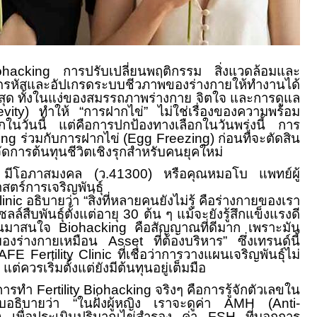
ohacking
การปรับเปลี่ยนพฤติกรรม สิ่งแวดล้อมและ
รหัสและอัปเกรดระบบชีวภาพของร่างกายให้ทำงานได้
งสุด ทั้งในแง่ของสมรรถภาพร่างกาย จิตใจ และการดูแล
evity)
ทำให้ “การฝากไข่” ไม่ใช่เรื่องของความพร้อม
ูกในวันนี้ แต่คือการปกป้องทางเลือกในวันพรุ่งนี้ การ
ing
ร่วมกับการฝากไข่ (
Egg Freezing)
ก่อนที่จะตัดสิน
ัดการต้นทุนชีวิตเชิงรุกสำหรับคนยุคใหม่
 มีโอภาสมงคล (ว.
41300)
หรือคุณหมอโบ แพทย์ผู้
ร์การเจริญพันธุ์
linic
อธิบายว่า “สิ่งที่หลายคนยังไม่รู้ คือร่างกายของเรา
ลล์สืบพันธุ์ตั้งแต่อายุ
30
ต้น ๆ แม้จะยังรู้สึกแข็งแรงดี
่หันมาสนใจ
Biohacking
คือสัญญาณที่ดีมาก เพราะมัน
มมองร่างกายเหมือน
Asset
ที่ต้องบริหาร” ซึ่งเทรนด์นี้
AFE Fertility Clinic
ที่เชื่อว่าการวางแผนเจริญพันธุ์ไม่
แต่ควรเริ่มตั้งแต่ยังมีต้นทุนอยู่เต็มมือ
การทำ
Fertility Biohacking
จริงๆ คือการรู้จักตัวเลขใน
อธิบายว่า “ในฝั่งผู้หญิง เราจะดูค่า
AMH (Anti-
e)
เพื่อประเมินปริมาณไข่สำรอง ค่า
FSH
ที่บอกการ