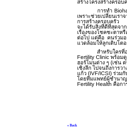
สร้างโครงสร้างครอบครั
การทำ
Bioh
เพราะช่วยเปลี่ยนเรา
การสร้างครอบครัว เพื
จะได้รับสิ่งที่ดีที่สุ
เรื่องของโชคชะตาหรื
ต่อไป แต่คือ คนร่วมออ
แวดล้อมให้ลูกเติบโตอย
สำหรับใครที่อ
Fertility Clinic
พร้อมด
ฮอร์โมนต่าง ๆ (เช่น 
เชิงลึก ไปจนถึง
การวา
แก้ว (
IVF/ICSI)
ร่วมก
โดยทีมแพทย์ผู้ชำนาญก
Fertility Health
คือก
« Back