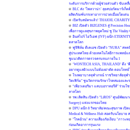
ระดับการบริการด้วยผู้ช่วยส่วนตัว ขับเคลื
BLC ส่ง ‘ไพลวาน่า’ ลุยสปอร์ตมาร์เก็ตต
ผลิตภัณฑ์บรรเทาอาการปวดเมื่อยโตเด่น
เปิดรับสมัครแล้ว! THAIOIL CHARITY R
BIZ เปิดตัว BIZGENES สู่ Precision He
เพื่อการดูแลสุขภาพยุคใหม่ ชู The Vitali
อินสไปร์ ไอวีเอฟ (IVF) ผนึก ETERNITY
ตลาดโลก
ฟูจิฟิล์ม ดีเคเอช เปิดตัว “NURA” ส
สู่ประเทศไทย ด้วยเทคโนโลยีการแพทย์แ
ชูแนวคิดการตรวจครบจบภายใน 1
‘WONTECH ASIA, THAILAND’ ดึง ‘พีพี
อยากดูแลผิวแบบไม่ต้องผ่าตัด ตอบโจทย์ไลฟ
โรงพยาบาลจุฬาภรณ์ ราชวิทยาลัยจุฬ
วิตเฟิร์ม” ชูนวัตกรรมรักษาโรคสมองแ
“เพียวเดอริมา แลบบอราทอรีส์” ร่วมโ
ลาลโลก
รพ.เลิดสิน เปิดตัว “LiROS” ศูนย์พัฒนา
Surgery) แห่งแรกของไทย
DPU ผนึก 8 วิทยาลัย/คณะสุขภาพ เปิดเวที
Medical & Wellness Hub สอดรับนโยบาย สธ
"โรคอ้วน" ความเสี่ยงภัยเงียบ "ภาวะหย
ก่อนเกิดอาการรุนแรง