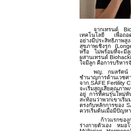
จากเทรนด์
Bi
เทคโนโลยี เพื่อถอด
อย่างมีประสิทธิภาพสู
สุขภาพเชิงรุก (
Long
หรือ ไม่พร้อมที่จะมีล
ผสานเทรนด์
Biohack
ใจมีลูก คือการบริหารจ
พญ. กมลรัตน์
ชำนาญการด้านเวชศาสต
จาก
SAFE Fertility C
จะเริ่มสูญเสียคุณภาพเซ
อยู่ การที่คนรุ่นใหม
สะท้อนว่าพวกเขาเริ่
ตรงกับหลักการของ
S
ควรเริ่มต้นเมื่อมีปัญหา 
ก้าวแรกของ
ร่างกายตัวเอง หมอโบ
Müllerian Hormon