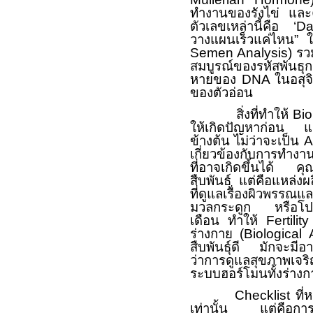
ทำงานของรังไข่ และ
ตัวเลขเหล่านี้คือ ‘
Da
วางแผนเร็วแค่ไหน” ใน
Semen Analysis)
รว
สมบูรณ์ของรหัสพันธุ
หายของ
DNA
ในอสุจ
ของตัวอ่อน
สิ่งที่ทำให้
Bi
ให้เกิดปัญหาก่อน และ
ข้างต้น ไม่ว่าจะเป็น
A
เกี่ยวข้องกับ
การทำงานข
ที่อาจเกิดขึ้นได้ คุ
สืบพันธุ์ แต่คือแหล่
ที่ดูแลเรื่องผิวพรรณแ
มวลกระดูก หรือโปรเ
เดือน ทำให้
Fertili
ร่างกาย (
Biological
สืบพันธุ์ดี มักจะมีอา
ว่าการดูแลสุขภาพเจริ
ระบบฮอร์โมนทั้งร่างก
Checklist
ที
เท่านั้น แต่คือการป