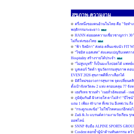
สุขภาพ-ความงาม
ครึ่งหนึ่งของคนอ้วนในไทย คือ "วัยทำง
พฤติกรรมระยะยาว
HANN ต่อยอดความเชี่ยวชาญกว่า 30 ปี 
ไม่กี่แห่งของไทย
“ฟ้า จิลมิกา” ส่งต่อ คลีนแซ่บนัว FI
“ไซมิส แอสเสท” ส่งแคมเปญรับเทศกาลว
Hospitality สร้างรายได้ประจำ
“ไม่สูบบุหรี่" ก็เป็นมะเร็งปอดได้ แพทย์
บูสเตอร์ วิตต้า ชูนวัตกรรมสุขภาพ 
EVENT 2026 สุขภาพดีที่เราเลือกได้
มิติใหม่ของวงการสุขภาพ จุดเปลี่ยนคลิ
ตั้งเป้าจังหวัดละ 2 แห่ง ครอบคลุม 77 จังห
เฮอริเทจ ชวนทำ "เนยถั่วอัลมอนด์ - เน
ภูมิคุ้มกันดี ผิวสวยใส ตาไม่ล้า! “บี
แถม 1 เพียง 49 บาท ที่เซเว่น อีเลฟเว่น ถึง 2
“กระดูกและข้อ” ไม่ใช่โรคคนแก่อีกต่อไป
Zadi & Jo แบรนด์ความงามวัยเรียน รุก
ออฟไลน์
SNNP จับมือ ALPINE SPORTS GROUP ร่ว
Cosdent ตอกย้ำผู้นำด้านทันตกรรม คว้ารา