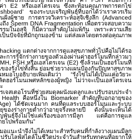
ค่า
E2
หรือเอสโตรเจน ซึ่งสะท้อนคุณภาพการตกไข่
shboard’
ของระบบเจริญพันธุ์ที่บอกได้ว่าเราควรเริ่ม
ฝั่งผู้ชาย การตรวจวิเคราะห์อสุจิเชิงลึก (
Advanced
มถึง
Sperm DNA Fragmentation
เพื่อตรวจสอบความ
กรรมในอสุจิ ก็มีความสำคัญไม่แพ้กัน เพราะความเสีย
ิเป็นปัจจัยที่มักถูกมองข้าม แต่ส่งผลโดยตรงต่อคุณภาพ
ohacking
แตกต่างจากการดูแลสุขภาพทั่วไปคือไม่ได้รอ
การรู้จักร่างกายของตัวเองผ่านค่าฮอร์โมนที่กล่าวมา
MH, FSH
หรือเอสโตรเจน (
E2)
ซึ่งล้วนเป็นฮอร์โมนที่
องรังไข่ทั้งสิ้น ย่อมช่วยวางแผนป้องกันปัญหาสุขภาพ
ณหมอโบอธิบายเพิ่มเติมว่า “รังไข่ไม่ได้เป็นแค่อวัยวะ
งผลิตฮอร์โมนเพศหลักของผู้หญิง ไม่ว่าจะเป็นเอสโตรเจน
ละ
จสเตอโรนที่ช่วยสมดุลผนังมดลูกและปรับรอบประจำ
ty Health
คือหนึ่งใน
Biomarker
สำคัญที่บอกอายุของ
 Age)
ได้ชัดเจนมาก คนที่ดูแลระบบฮอร์โมนและระบบ
ยุ
ของร่างกายต่ำกว่าอายุจริงหลายปี ดังนั้นจะเห็นได้
ญพันธุ์จึงไม่ใช่แค่เรื่องของการมีลูก แต่คือการดูแล
ายไปพร้อมกัน”
่หมอแนะนำจึงไม่ได้เหมาะสำหรับคนที่กำลังวางแผนมีลูก
รับไลฟ์สไตล์ในชีวิตประจำวันสำหรับทุกคนที่อยากให้