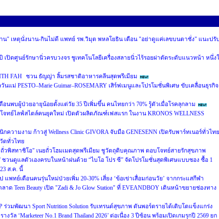
าน" เหตุนั่งนาน-กินไม่ดี แพทย์ รพ.วิมุต พหลโยธิน เตือน "อย่าดูแค่เลขบนตาชั่ง" แนะปรั
เปิดศูนย์รักษานิ่วครบวงจร ชูเทคโนโลยีเครื่องสลายนิ่วไร้รอยผ่าตัดระดับแนวหน้า หนึ่ง
T WITH FAH ชวน ธัญญ่า ลิ้มรสชาติอาหารคลีนสุดพรีเมียม
ันแม่ PESTO–Marie Guimar–ROSEMARY เสิร์ฟเมนูและโปรโมชั่นพิเศษ ขับเคลื่อนธุรกิจ
เตือนพบผู้ป่วยอายุน้อยตั้งแต่วัย 35 ปีเพิ่มขึ้น คนไทยกว่า 70% รู้ตัวเมื่อโรคลุกลาม
ตอบโจทย์ไลฟ์สไตล์คนยุคใหม่ เปิดตัวผลิตภัณฑ์เฟสแรก ในงาน KRONOS WELLNESS
นิกความงาม ก้าวสู่ Wellness Clinic GIVORA จับมือ GENESENN เปิดรับพาร์ทเนอร์ทั่วไท
วัดทั่วไทย
ยถั่วพิสทาชิโอ" เนยถั่วโฮมเมดสุดพรีเมียม ชูวัตถุดิบคุณภาพ ตอบโจทย์สายรักสุขภาพ
ไชน์” ชวนดูแลตัวเองครบในหน้าฝนด้วย “ไบโอ โปร ซี” จัดโปรโมชั่นสุดพิเศษแบบซอง ซื้อ 1
3 ส.ค. นี้
 แพทย์เตือนคนรุ่นใหม่ป่วยเพิ่ม 20-30% เสี่ยง ‘ข้อเข่าเสื่อมก่อนวัย’ จากกระแสกีฬา
ตลาด Teen Beauty เปิด "Zadi & Jo Glow Station" ที่ EVEANDBOY เดินหน้าขยายช่องทาง
มพัฒนา Sport Nutrition Solution รับเทรนด์สุขภาพ ดันพอร์ตรายได้เติบโตแข็งแกร่ง
งวัล ‘Marketeer No.1 Brand Thailand 2026’ ต่อเนื่อง 3 ปีซ้อน พร้อมเปิดเกมรุกปี 2569 ยก