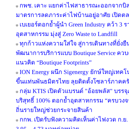
กพช. เคาะ แยกค่าไฟสาธารณะออกจากบิล
มาตรการลดภาระค่าไฟบ้านอยู่อาศัย เปิดต
เบเยอร์ตอกย้ำผู้นำ Green Industry คว้า 3
อุตสาหกรรม มุ่งสู่ Zero Waste to Landfill
ทุกก้าวแห่งความใส่ใจ สู่การเดินทางที่ยั่ง
พัฒนาการบริการแบบ Boutique Service ควบคู
แนวคิด “Boutique Footprints”
ION Energy ผนึก Sigenergy ยักษ์ใหญ่เท
ขึ้นแท่นพันธมิตรไทย ลุยติดตั้งโซลาร์ภาคครัว
กลุ่ม KTIS เปิดตัวแบรนด์ "อ้อยพลัส" บรร
บริสุทธิ์ 100% ตอกย้ำอุตสาหกรรม “ครบวงจร” 
ถิ่นรายใหญ่ช่วยกระจายสินค้า
กกพ. เปิดรับฟังความคิดเห็นค่าไฟงวด ก.ย. 