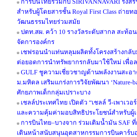
การบินไทยร่วมกับ SIRIVANNAVARI รังสรร
สำหรับผู้โดยสารชั้น Royal First Class ถ
วัฒนธรรมไทยร่วมสมัย
ปตท.สผ. คว้า 10 รางวัลระดับสากล สะท้อ
จัดการองค์กร
เชฟรอนนำแท่นหลุมผลิตทั้งโครงสร้างกลับมา
ต่อยอดการนำทรัพยากรกลับมาใช้ใหม่ เพื่อ
GULF ชูความเชี่ยวชาญด้านพลังงานสะอาด 
ม.มหิดล เสริมแกร่งการวิจัยพัฒนา ‘Nature-b
ศักยภาพเด็กกลุ่มเปราะบาง
เชลล์ประเทศไทย เปิดตัว “เชลล์ วี-เพาเวอ
และความคุ้มค่ามอบสิทธิประโยชน์สำหรับผู้เต
การบินไทย–บางจาก ร่วมเติมน้ำมัน SAF ที
เดินหน้าสนับสนุนอุตสาหกรรมการบินคาร์บ