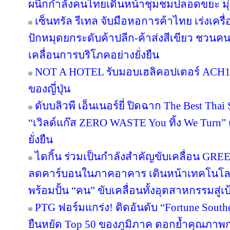
ผนึกกำลังคนไทยเดินหน้าชุมชมปลอดขยะ มุ่งส
เซ็นทรัล รีเทล จับมือหอการค้าไทย เร่งเครื่อ
ปักหมุดยกระดับค้าปลีก-ค้าส่งสีเขียว ชวนคน
เคลื่อนการบริโภคอย่างยั่งยืน
NOT A HOTEL รับมอบเฮลิคอปเตอร์ ACH130
ของญี่ปุ่น
ดับบลิวพี เอ็นเนอร์ยี่ ปิดฉาก The Best Tha
“เวิลด์แก๊ส ZERO WASTE You ทิ้ง We Turn
ยั่งยืน
ไดกิ้น ร่วมเป็นกำลังสำคัญขับเคลื่อน GRE
ลดคาร์บอนในภาคอาคาร เดินหน้าเทคโนโลยี
พร้อมปั้น “คน” ขับเคลื่อนทั้งอุตสาหกรรมสู
PTG ฟอร์มแกร่ง! ติดอันดับ “Fortune Southea
ยืนหยัด Top 50 ของภูมิภาค ตอกย้ำคุณภาพก