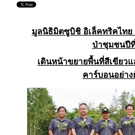
มูลนิธิมิตซูบิชิ อิเล็คทริคไท
ป่าชุมชนปีที
เดินหน้าขยายพื้นที่สีเขียว
คาร์บอนอย่างยั