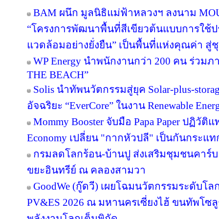
BAM ผนึก มูลนิธิแม่ฟ้าหลวงฯ ลงนาม MOU 
“โครงการพัฒนาพื้นที่สีเขียวต้นแบบการใช้ประ
แวดล้อมอย่างยั่งยืน” เป็นพื้นที่แห่งคุณค่า ส
WP Energy นำพนักงานกว่า 200 คน ร่วม
THE BEACH”
Solis นำทัพนวัตกรรมสู่ยุค Solar-plus-stora
อัจฉริยะ “EverCore” ในงาน Renewable Energ
Mommy Booster จับมือ Papa Paper ปฏิวัติแพ
Economy เปลี่ยน "กากหัวปลี" เป็นกันกระแท
กรมลดโลกร้อน-บ้านปู ส่งเสริมชุมชนคาร์บอ
ขยะอินทรีย์ ณ คลองสามวา
GoodWe (กู๊ดวี) เผยโฉมนวัตกรรมระดับโล
PV&ES 2026 ณ มหานครเซี่ยงไฮ้ ขนทัพโซลู
พลังงานโลกเต็มพิกัด