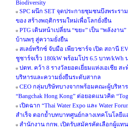
Biodiversity
SPC ผนึก SET จุดประกายชุมชนบึงพระราม
ของ สร้างพฤติกรรมใหม่เพื่อโลกยั่งยืน
PTG เดินหน้าเปลี่ยน “ขยะ” เป็น “พลังงาน
บ้านพรุ สู่ความยั่งยืน
สเลย์ทริกซ์ จับมือ เพียวชาร์จ เปิด สถาน
ชูชาร์จเร็ว 180kW พร้อมโปร 6.5 บาท/kWh น
ปตท. คว้า 8 รางวัลยอดเยี่ยมแห่งเอเชีย 
บริหารและความยั่งยืนระดับสากล
CEO กลุ่มบริษัทบางจากพร้อมคณะผู้บริหาร
“Bangchak Hong Kong” ต่อยอดแนวคิด “Toget
เปิดฉาก “Thai Water Expo และ Water For
สำเร็จ ตอกย้ำบทบาทศูนย์กลางเทคโนโลยีแ
สำนักงาน กกพ. เปิดรับสมัครคัดเลือกผู้แ