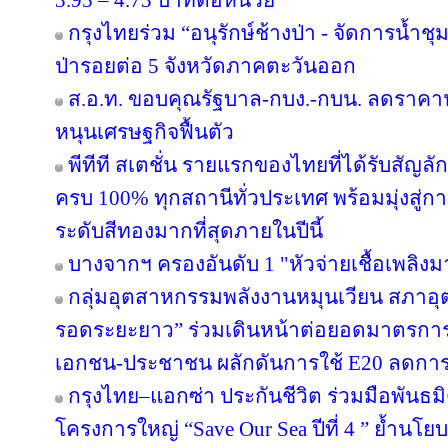
3.95 – 4.73 บาทต่อหน่วย
กรุงไทยร่วม “อนุรักษ์ช้างป่า - จัดการน้ำชุม
ป่ารอยต่อ 5 จังหวัดภาคตะวันออก
ส.อ.ท. ขอบคุณรัฐบาล-กบง.-กบน. ลดราคาน้
หนุนเศรษฐกิจฟื้นตัว
พีทีที สเตชั่น รายแรกของไทยที่ได้รับสัญล
ครบ 100% ทุกสถานีทั่วประเทศ พร้อมมุ่งสู่ก
ระดับสีทองมากที่สุดภายในปีนี้
บางจากฯ ครองอันดับ 1 "หัวจ่ายเชื้อเพลิง
กลุ่มอุตสาหกรรมพลังงานหมุนเวียน สภาอุ
รอดระยะยาว” ร่วมเดินหน้าต่อยอดมาตรการภ
เอกชน-ประชาชน ผลักดันการใช้ E20 ลดกา
กรุงไทย–แอกซ่า ประกันชีวิต ร่วมมือพันธ
โครงการใหญ่ “Save Our Sea ปีที่ 4 ” ย้ำนโ