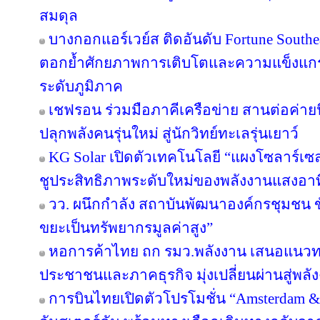
สมดุล
บางกอกแอร์เวย์ส ติดอันดับ Fortune Southe
ตอกย้ำศักยภาพการเติบโตและความแข็งแกร่
ระดับภูมิภาค
เชฟรอน ร่วมมือภาคีเครือข่าย สานต่อค่ายนิ
ปลุกพลังคนรุ่นใหม่ สู่นักวิทย์ทะเลรุ่นเยาว์
KG Solar เปิดตัวเทคโนโลยี “แผงโซลาร์เซ
ชูประสิทธิภาพระดับใหม่ของพลังงานแสงอาท
วว. ผนึกกำลัง สถาบันพัฒนาองค์กรชุมชน ขั
ขยะเป็นทรัพยากรมูลค่าสูง”
หอการค้าไทย ถก รมว.พลังงาน เสนอแนวทาง
ประชาชนและภาคธุรกิจ มุ่งเปลี่ยนผ่านสู่พล
การบินไทยเปิดตัวโปรโมชั่น “Amsterdam &