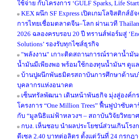
ใช้จ่าย กับโครงการ ‘GULF Sparks, Life Start
KEX ผนึก SF Express เปิดเกมโลจิสติกส์อั
การไทยเชื่อมตลาดจีน–โลก ผ่านเวที Thailan
2026 ฉลองครบรอบ 20 ปี ทรานส์ฟอร์มสู่ ‘End
Solutions’ รองรับทุกไซส์ธุรกิจ
"พลังงาน" เกาะติดสถานการณ์ราคาน้ำมันต
น้ำมันมีเพียงพอ พร้อมใช้กองทุนน้ำมันฯ ดู
บ้านปูผนึกพันธมิตรสถาบันการศึกษาด้านบ
บุคลากรแห่งอนาคต
เซ็นทรัลพัฒนา เดินหน้าพันธกิจ มุ่งสู่องค์
โครงการ “One Million Trees” ฟื้นฟูป่าซับคาร
กับ “มูลนิธิแม่ฟ้าหลวงฯ – สถาบันวิจัยวิทย
กบง. เห็นชอบ นำผลประโยชน์ส่วนเกินโรงกล
ดีเซล 2.40 บาทต่อลิตร ตั้งแต่วันที่ 24 กรกฎ