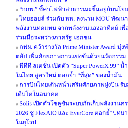
“กกพ.” ชี้ค่าไฟฟ้าสาธารณะขึ้นอยู่กับนโย
ไทยออยล์ ร่วมกับ พพ. ลงนาม MOU พัฒนา ป
พลังงานทดแทน จากพลังงานแสงอาทิตย์ เพื
ร่วมมือระหว่างภาครัฐ-เอกชน
กฟผ. คว้ารางวัล Prime Minister Award มุ่
ตอัป เพิ่มศักยภาพการแข่งขันด้วยนวัตกรรม
พีทีที สเตชั่น เปิดตัว “Super PowerX 99” 
ในไทย สูตรใหม่ ตอกย้ำ “ที่สุด” ของน้ำมัน
การบินไทยเดินหน้าเสริมศักยภาพฝูงบิน รั
เติบโตในอนาคต
Solis เปิดตัวโซลูชันระบบกักเก็บพลังงานคร
2026 ชู FlexAIO และ EverCore ตอกย้ำบทบาท
ในยุโรป