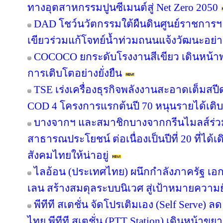
ทางอุตสาหกรรมปูนซีเมนต์สู่ Net Zero 2050
DAD โชว์นวัตกรรมใต้ผืนดินศูนย์ราชการฯ
เขียวร่วมแก้โจทย์น้ำท่วมถนนแจ้งวัฒนะอย่าง
COCOCO ยกระดับโรงงานสีเขียว เดินหน้า
การเติบโตอย่างยั่งยืน
TSE เร่งเครื่องธุรกิจพลังงานสะอาดเต็มสปีด
COD 4 โครงการแรกต้นปี 70 หนุนรายได้เต
บางจากฯ และสมาชิกบางจากกรีนไมลส์ร่วม
สาธารณประโยชน์ ต่อเนื่องเป็นปีที่ 20 ที่ได้
สังคมไทยให้น่าอยู่
ไลอ้อน (ประเทศไทย) ผนึกกำลังภาครัฐ เอก
เลน สร้างสมดุลระบบนิเวศ สู่เป้าหมายความยั
พีทีที สเตชั่น จัดโปรเติมเอง (Self Serve) ล
ไทย พีทีที สเตชั่น (PTT Station) เดินหน้าขย