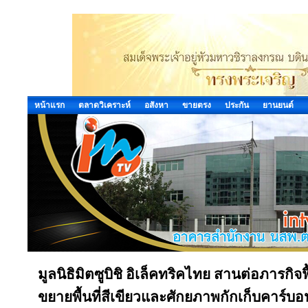
หน้าแรก
ตลาดวิเคราะห์
อสังหา
ขายตรง
ประกัน
ยานยนต์
มูลนิธิมิตซูบิชิ อิเล็คทริคไทย สานต่อภารกิจฟื
ขยายพื้นที่สีเขียวและศักยภาพกักเก็บคาร์บอน