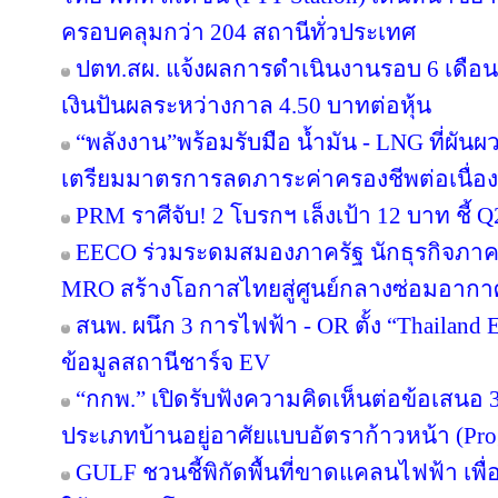
ครอบคลุมกว่า 204 สถานีทั่วประเทศ
ปตท.สผ. แจ้งผลการดำเนินงานรอบ 6 เดือน
เงินปันผลระหว่างกาล 4.50 บาทต่อหุ้น
“พลังงาน”พร้อมรับมือ น้ำมัน - LNG ที่ผัน
เตรียมมาตรการลดภาระค่าครองชีพต่อเนื่อง
PRM ราศีจับ! 2 โบรกฯ เล็งเป้า 12 บาท ชี้ Q
EECO ร่วมระดมสมองภาครัฐ นักธุรกิจภา
MRO สร้างโอกาสไทยสู่ศูนย์กลางซ่อมอากา
สนพ. ผนึก 3 การไฟฟ้า - OR ตั้ง “Thailand
ข้อมูลสถานีชาร์จ EV
“กกพ.” เปิดรับฟังความคิดเห็นต่อข้อเสนอ 
ประเภทบ้านอยู่อาศัยแบบอัตราก้าวหน้า (Pro
GULF ชวนชี้พิกัดพื้นที่ขาดแคลนไฟฟ้า เพื่อ