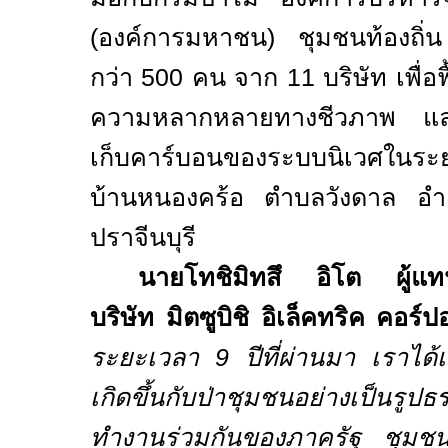
(องค์การมหาชน) ชุมชนท้องถิ่
กว่า
500
คน จาก
11
บริษัท เพื่อฟ
ความหลากหลายทางชีวภาพ และ
เก็บคาร์บอนของระบบนิเวศใน
บ้านหนองคร้อ ตำบลวังดาล อำเภ
ปราจีนบุรี
นายโทชิมิทสึ อิโต ผู้แทน
บริษัท มิตซูบิชิ อิเล็คทริค คอร์ปอ
ระยะเวลา
9
ปีที่ผ่านมา เราได้เ
เกิดขึ้นกับป่าชุมชนอย่างเป็นร
ทำงานร่วมกันของภาครัฐ ชุมชนใ