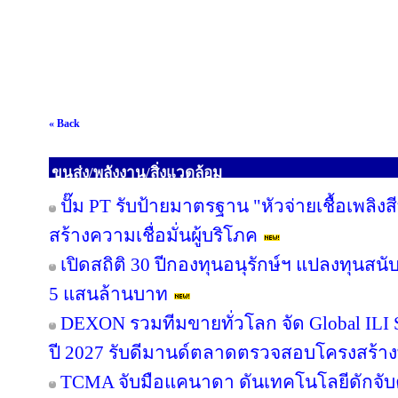
« Back
ขนส่ง/พลังงาน/สิ่งแวดล้อม
ปั๊ม PT รับป้ายมาตรฐาน "หัวจ่ายเชื้อเพลิ
สร้างความเชื่อมั่นผู้บริโภค
เปิดสถิติ 30 ปีกองทุนอนุรักษ์ฯ แปลงทุนสน
5 แสนล้านบาท
DEXON รวมทีมขายทั่วโลก จัด Global ILI S
ปี 2027 รับดีมานด์ตลาดตรวจสอบโครงสร้าง
TCMA จับมือแคนาดา ดันเทคโนโลยีดักจับค