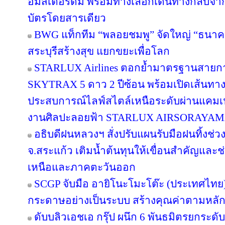
อัมสเตอร์ดัม พร้อมทางเลือกเดินทางกลับจาก
บัตรโดยสารเดียว
BWG แท็กทีม “พลอยชมพู” จัดใหญ่ “ธนาคารอิ
สระบุรีสร้างสุข แยกขยะเพื่อโลก
STARLUX Airlines ตอกย้ำมาตรฐานสายกา
SKYTRAX 5 ดาว 2 ปีซ้อน พร้อมเปิดเส้นทา
ประสบการณ์ไลฟ์สไตล์เหนือระดับผ่านแคมเ
งานศิลปะลอยฟ้า STARLUX AIRSORAYA
อธิบดีฝนหลวงฯ สั่งปรับแผนรับมือฝนทิ้งช่วง
จ.สระแก้ว เติมน้ำต้นทุนให้เขื่อนสำคัญและช
เหนือและภาคตะวันออก
SCGP จับมือ อายิโนะโมะโต๊ะ (ประเทศไทย) 
กระดาษอย่างเป็นระบบ สร้างคุณค่าตามหลัก
ดับบลิวเอชเอ กรุ๊ป ผนึก 6 พันธมิตรยกร