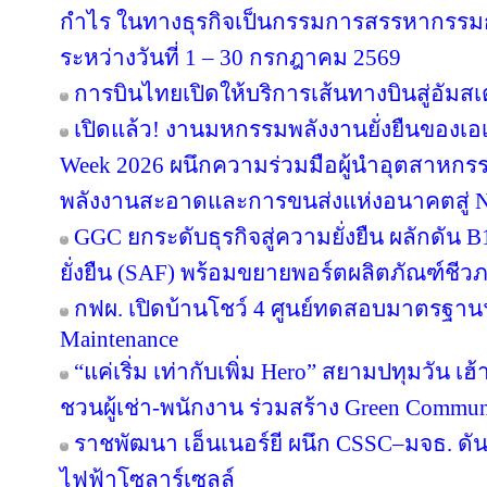
กำไร ในทางธุรกิจเป็นกรรมการสรรหากรรม
ระหว่างวันที่ 1 – 30 กรกฎาคม 2569
การบินไทยเปิดให้บริการเส้นทางบินสู่อัมสเ
เปิดแล้ว! งานมหกรรมพลังงานยั่งยืนของเอเ
Week 2026 ผนึกความร่วมมือผู้นำอุตสาหกรร
พลังงานสะอาดและการขนส่งแห่งอนาคตสู่ N
GGC ยกระดับธุรกิจสู่ความยั่งยืน ผลักดัน 
ยั่งยืน (SAF) พร้อมขยายพอร์ตผลิตภัณฑ์ชีว
กฟผ. เปิดบ้านโชว์ 4 ศูนย์ทดสอบมาตรฐา
Maintenance
“แค่เริ่ม เท่ากับเพิ่ม Hero” สยามปทุมวัน เ
ชวนผู้เช่า-พนักงาน ร่วมสร้าง Green Commu
ราชพัฒนา เอ็นเนอร์ยี ผนึก CSSC–มจธ. ดัน
ไฟฟ้าโซลาร์เซลล์