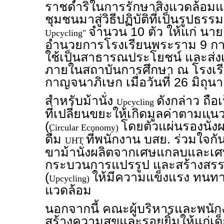
ราชดำริในการรักษาสิ่งแวดล้อม
ชุมชนมาสู่วิธีปฏิบัติที่เป็นรูปธรร
จำนวน 10 ตัว ให้แก่ นายส
Upcycling"
อำนวยการโรงเรียนพระราม 9 กา
ใช้เป็นสาธารณประโยชน์ และส่งเ
ภายในสถาบันการศึกษา ณ โรงเร
กาญจนาภิเษก เมื่อวันที่ 26 มิถุ
สำหรับม้านั่ง
ดังกล่าว ถื
Upcycling
ที่เปลี่ยนขยะให้เกิดมูลค่าตามแน
(
โดยตัวแผ่นรองนั่งผ
Circular Economy)
ดื่ม
ที่พนักงาน บสย. ร่วมใจก
UHT
ขาม้านั่งผลิตจากเศษแกลบและเ
กระบวนการแปรรูป และสร้างสรรค
(
ให้มีความแข็งแรง ทนทาน
Upcycling)
แวดล้อม
นอกจากนี้ คณะผู้บริหารและพนักง
สร้างความสุขและรอยยิ้มให้แก่เด็