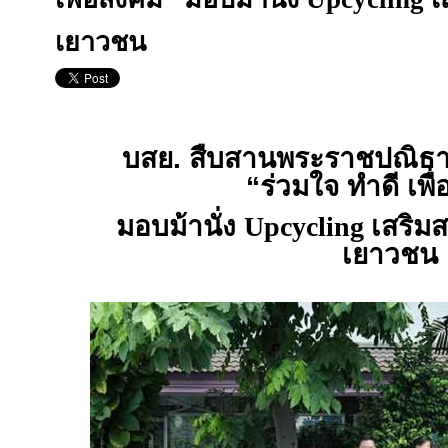
เยาวชน
บสย. สืบสานพระราชปณิธาน
“ร่วมใจ ทำดี เพื
มอบม้านั่ง
Upcycling
เสริมส
เยาวชน