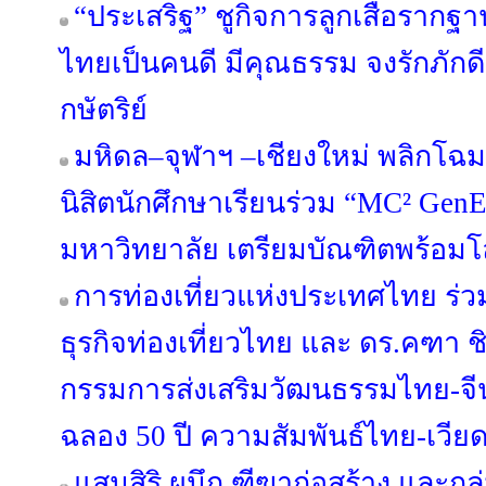
“ประเสริฐ” ชูกิจการลูกเสือราก
ไทยเป็นคนดี มีคุณธรรม จงรักภัก
กษัตริย์
มหิดล–จุฬาฯ –เชียงใหม่ พลิกโฉมอ
นิสิตนักศึกษาเรียนร่วม “MC² GenE
มหาวิทยาลัย เตรียมบัณฑิตพร้อม
การท่องเที่ยวแห่งประเทศไทย ร่ว
ธุรกิจท่องเที่ยวไทย และ ดร.คฑ
กรรมการส่งเสริมวัฒนธรรมไทย-จีน
ฉลอง 50 ปี ความสัมพันธ์ไทย-เวี
แสนสิริ ผนึก ฑีฆาก่อสร้าง และกลุ่