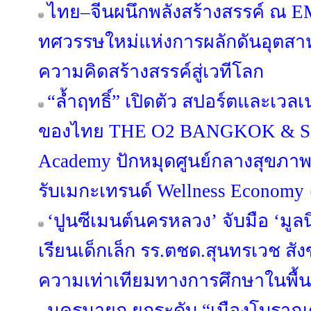
ไทย–จีนผนึกพลังสร้างสรรค์ ณ 
ทศวรรษใหม่แห่งการผลักดันอุตส
ความคิดสร้างสรรค์สู่เวทีโลก
“ล้ำฤทธิ์” เปิดตัว สปอร์ตและเว
ของไทย THE O2 BANGKOK & Sap
Academy ปักหมุดศูนย์กลางสุขภา
รับเมกะเทรนด์ Wellness Economy
‘ปูนซีเมนต์นครหลวง’ จับมือ ‘มูลน
เรียนเด็กเล็ก รร.ตชด.สุนทรเวช สัง
ความเท่าเทียมทางการศึกษาในพื้นท
นครนายก ยกระดับ “เมืองโบราณด