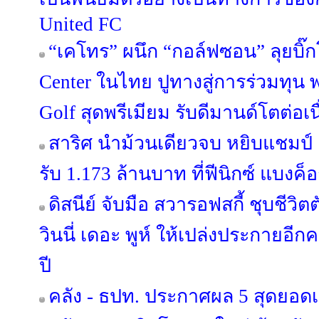
United FC
“เคโทร” ผนึก “กอล์ฟซอน” ลุยบิ๊ก
Center ในไทย ปูทางสู่การร่วมทุน พร
Golf สุดพรีเมียม รับดีมานด์โตต่อเน
สาริศ นำม้วนเดียวจบ หยิบแชมป์ 
รับ 1.173 ล้านบาท ที่ฟีนิกซ์ แบงค็
ดิสนีย์ จับมือ สวารอฟสกี้ ชุบชีว
วินนี่ เดอะ พูห์ ให้เปล่งประกายอี
ปี
คลัง - ธปท. ประกาศผล 5 สุดยอด