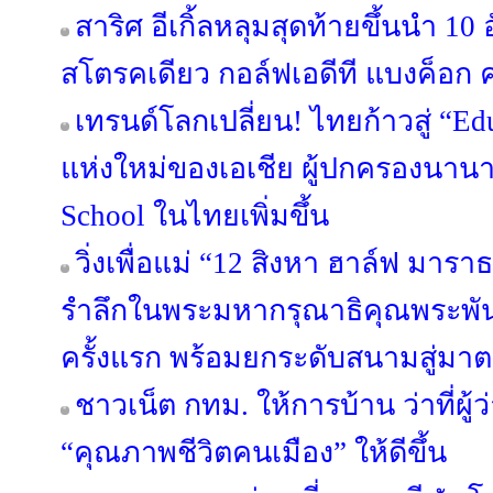
สาริศ อีเกิ้ลหลุมสุดท้ายขึ้นนำ 10
สโตรคเดียว กอล์ฟเอดีที แบงค็อก คล
เทรนด์โลกเปลี่ยน! ไทยก้าวสู่ “Ed
แห่งใหม่ของเอเชีย ผู้ปกครองนาน
School ในไทยเพิ่มขึ้น
วิ่งเพื่อแม่ “12 สิงหา ฮาล์ฟ มาร
รำลึกในพระมหากรุณาธิคุณพระพันปีห
ครั้งแรก พร้อมยกระดับสนามสู่ม
ชาวเน็ต กทม. ให้การบ้าน ว่าที่ผู
“คุณภาพชีวิตคนเมือง” ให้ดีขึ้น