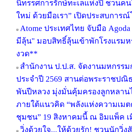
นิทรรศการรักษ์ทะเลแห่งปี ชวนคน
ใหม่ ด้วยมือเรา” เปิดประสบการณ
Atome ประเทศไทย จับมือ Agoda เ
มีลุ้น" มอบสิทธิ์ลุ้นเข้าพักโรงแรมห
งวด**
สำนักงาน ป.ป.ส. จัดงานมหกรรม
ประจำปี 2569 สานต่อพระราชปณ
พันปีหลวง มุ่งมั่นคุ้มครองลูกหลา
ภายใต้แนวคิด “พลังแห่งความเมตตา
ชุมชน” 19 สิงหาคมนี้ ณ อิมแพ็ค เ
วิ่งด้วยใจ...ให้ด้วยรัก! ชวนนักวิ