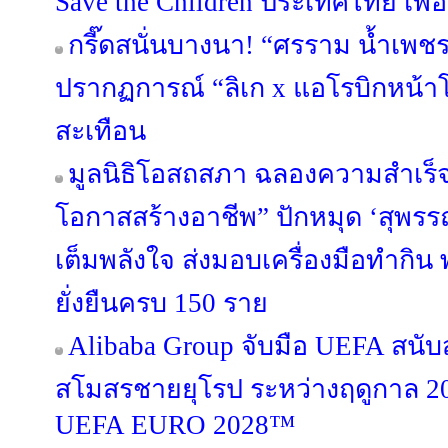
Save the Children ประเทศไทย เพื่อช
กรี๊ดสนั่นบางนา! “ศรราม น้ำเพช
ปรากฏการณ์ “ลิเก x แอโรบิกหน้าโ
สะเทือน
มูลนิธิโอสถสภา ฉลองความสำเร็จ
โอกาสสร้างอาชีพ” ปักหมุด ‘สุพรรณบ
เต็มพลังใจ ส่งมอบเครื่องมือทำกิน 
ยั่งยืนครบ 150 ราย
Alibaba Group จับมือ UEFA สนั
สโมสรชายยุโรป ระหว่างฤดูกาล 20
UEFA EURO 2028™