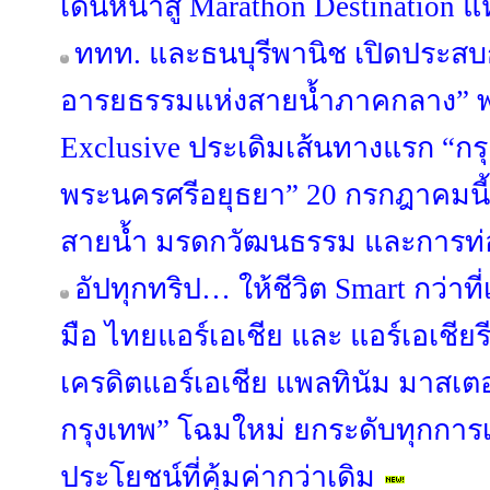
เดินหน้าสู่ Marathon Destination แ
ททท. และธนบุรีพานิช เปิดประสบก
อารยธรรมแห่งสายน้ำภาคกลาง” พา
Exclusive ประเดิมเส้นทางแรก “กร
พระนครศรีอยุธยา” 20 กรกฎาคมนี้ 
สายน้ำ มรดกวัฒนธรรม และการท่อง
อัปทุกทริป… ให้ชีวิต Smart กว่าท
มือ ไทยแอร์เอเชีย และ แอร์เอเชียรี
เครดิตแอร์เอเชีย แพลทินัม มาสเต
กรุงเทพ” โฉมใหม่ ยกระดับทุกการเ
ประโยชน์ที่คุ้มค่ากว่าเดิม