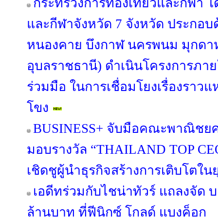
กระทรวงการท่องเที่ยวและกีฬา โด
และกีฬาจังหวัด 7 จังหวัด ประกอบด
หนองคาย บึงกาฬ นครพนม มุกดา
อุบลราชธานี) ดำเนินโครงการภา
ร่วมมือ ในการเชื่อมโยงเรื่องราวแหล
โขง
BUSINESS+ จับมือคณะพาณิชยศา
มอบรางวัล “THAILAND TOP CE
เชิดชูผู้นำธุรกิจสร้างการเติบโตในย
เอดีทร่วมกับไชน่าทัวร์ แถลงจัด 
ล้านบาท ที่ฟีนิกซ์ โกลด์ แบงค็อก