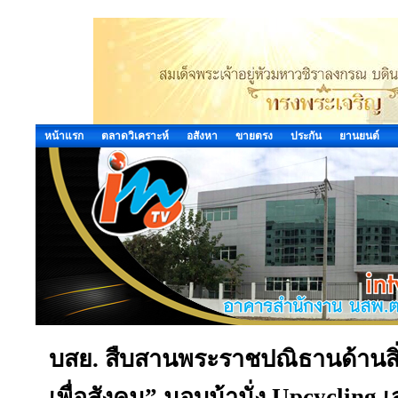
หน้าแรก
ตลาดวิเคราะห์
อสังหา
ขายตรง
ประกัน
ยานยนต์
บสย. สืบสานพระราชปณิธานด้านสิ่
เพื่อสังคม” มอบม้านั่ง Upcycling เ