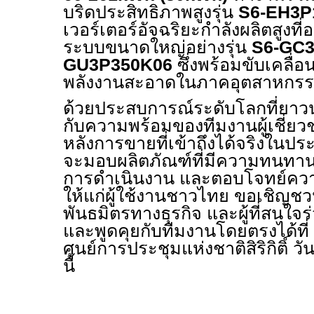
บริดประสิทธิภาพสูงรุ่น
S6-EH3P
เวอร์เตอร์อัจฉริยะกำลังผลิตสูงท
ระบบขนาดใหญ่อย่างรุ่น
S6-GC
GU3P350K06
ซึ่งพร้อมขับเคลื่
พลังงานสะอาดในภาคอุตสาหกรรมอ
ด้วยประสบการณ์ระดับโลกที่ยา
กับความพร้อมของทีมงานผู้เชี่
หลังการขายที่เข้าถึงได้จริงใน
จะมอบผลิตภัณฑ์ที่มีความทนทาน 
การดำเนินงาน และตอบโจทย์ควา
ให้แก่ผู้ใช้งานชาวไทย ขอเชิญช
พันธมิตรทางธุรกิจ และผู้ที่สนใ
และพูดคุยกับทีมงานโดยตรงได้ที่
ศูนย์การประชุมแห่งชาติสิริกิติ์ วัน
นี้