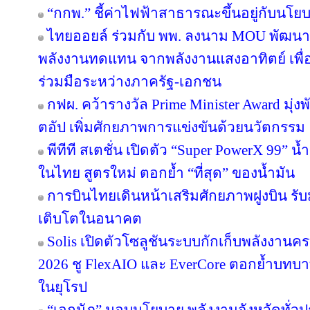
“กกพ.” ชี้ค่าไฟฟ้าสาธารณะขึ้นอยู่กับนโย
ไทยออยล์ ร่วมกับ พพ. ลงนาม MOU พัฒนา ป
พลังงานทดแทน จากพลังงานแสงอาทิตย์ เพื
ร่วมมือระหว่างภาครัฐ-เอกชน
กฟผ. คว้ารางวัล Prime Minister Award มุ่
ตอัป เพิ่มศักยภาพการแข่งขันด้วยนวัตกรรม
พีทีที สเตชั่น เปิดตัว “Super PowerX 99” 
ในไทย สูตรใหม่ ตอกย้ำ “ที่สุด” ของน้ำมัน
การบินไทยเดินหน้าเสริมศักยภาพฝูงบิน รั
เติบโตในอนาคต
Solis เปิดตัวโซลูชันระบบกักเก็บพลังงานคร
2026 ชู FlexAIO และ EverCore ตอกย้ำบทบาท
ในยุโรป