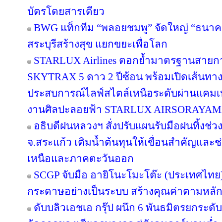
บัตรโดยสารเดียว
BWG แท็กทีม “พลอยชมพู” จัดใหญ่ “ธนาคารอิ
สระบุรีสร้างสุข แยกขยะเพื่อโลก
STARLUX Airlines ตอกย้ำมาตรฐานสายกา
SKYTRAX 5 ดาว 2 ปีซ้อน พร้อมเปิดเส้นทา
ประสบการณ์ไลฟ์สไตล์เหนือระดับผ่านแคมเ
งานศิลปะลอยฟ้า STARLUX AIRSORAYA
อธิบดีฝนหลวงฯ สั่งปรับแผนรับมือฝนทิ้งช่วง
จ.สระแก้ว เติมน้ำต้นทุนให้เขื่อนสำคัญและช
เหนือและภาคตะวันออก
SCGP จับมือ อายิโนะโมะโต๊ะ (ประเทศไทย) 
กระดาษอย่างเป็นระบบ สร้างคุณค่าตามหลัก
ดับบลิวเอชเอ กรุ๊ป ผนึก 6 พันธมิตรยกร