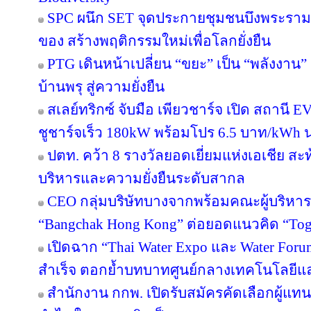
SPC ผนึก SET จุดประกายชุมชนบึงพระราม
ของ สร้างพฤติกรรมใหม่เพื่อโลกยั่งยืน
PTG เดินหน้าเปลี่ยน “ขยะ” เป็น “พลังงาน
บ้านพรุ สู่ความยั่งยืน
สเลย์ทริกซ์ จับมือ เพียวชาร์จ เปิด สถาน
ชูชาร์จเร็ว 180kW พร้อมโปร 6.5 บาท/kWh น
ปตท. คว้า 8 รางวัลยอดเยี่ยมแห่งเอเชีย 
บริหารและความยั่งยืนระดับสากล
CEO กลุ่มบริษัทบางจากพร้อมคณะผู้บริหาร
“Bangchak Hong Kong” ต่อยอดแนวคิด “Toget
เปิดฉาก “Thai Water Expo และ Water For
สำเร็จ ตอกย้ำบทบาทศูนย์กลางเทคโนโลยีแ
สำนักงาน กกพ. เปิดรับสมัครคัดเลือกผู้แ