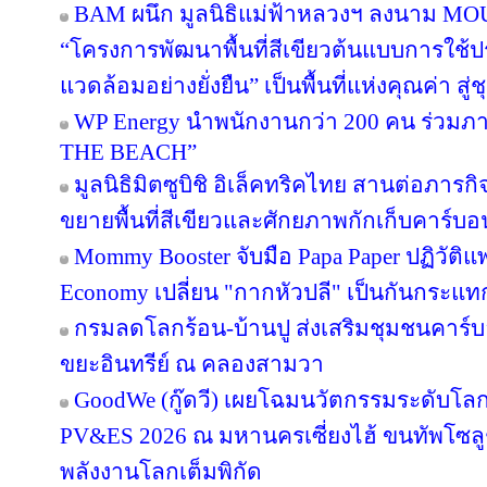
BAM ผนึก มูลนิธิแม่ฟ้าหลวงฯ ลงนาม MOU 
“โครงการพัฒนาพื้นที่สีเขียวต้นแบบการใช้ประ
แวดล้อมอย่างยั่งยืน” เป็นพื้นที่แห่งคุณค่า ส
WP Energy นำพนักงานกว่า 200 คน ร่วม
THE BEACH”
มูลนิธิมิตซูบิชิ อิเล็คทริคไทย สานต่อภารกิจ
ขยายพื้นที่สีเขียวและศักยภาพกักเก็บคาร์บอน
Mommy Booster จับมือ Papa Paper ปฏิวัติแพ
Economy เปลี่ยน "กากหัวปลี" เป็นกันกระแท
กรมลดโลกร้อน-บ้านปู ส่งเสริมชุมชนคาร์บอ
ขยะอินทรีย์ ณ คลองสามวา
GoodWe (กู๊ดวี) เผยโฉมนวัตกรรมระดับโล
PV&ES 2026 ณ มหานครเซี่ยงไฮ้ ขนทัพโซลู
พลังงานโลกเต็มพิกัด