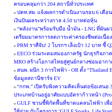
ครอบคลุมกว่า 204 สถานีทั่วประเทศ
ปตท.สผ. แจ้งผลการดำเนินงานรอบ 6 เดือน
เงินปันผลระหว่างกาล 4.50 บาทต่อหุ้น
“พลังงาน”พร้อมรับมือ น้ำมัน - LNG ที่ผัน
เตรียมมาตรการลดภาระค่าครองชีพต่อเนื่อง
PRM ราศีจับ! 2 โบรกฯ เล็งเป้า 12 บาท ชี้ Q
EECO ร่วมระดมสมองภาครัฐ นักธุรกิจภา
MRO สร้างโอกาสไทยสู่ศูนย์กลางซ่อมอากา
สนพ. ผนึก 3 การไฟฟ้า - OR ตั้ง “Thailand
ข้อมูลสถานีชาร์จ EV
“กกพ.” เปิดรับฟังความคิดเห็นต่อข้อเสนอ 
ประเภทบ้านอยู่อาศัยแบบอัตราก้าวหน้า (Pro
GULF ชวนชี้พิกัดพื้นที่ขาดแคลนไฟฟ้า เพื่อ
ใช้จ่าย กับโครงการ ‘GULF Sparks, Life Start