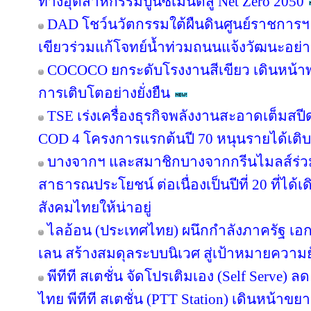
ทางอุตสาหกรรมปูนซีเมนต์สู่ Net Zero 2050
DAD โชว์นวัตกรรมใต้ผืนดินศูนย์ราชการฯ
เขียวร่วมแก้โจทย์น้ำท่วมถนนแจ้งวัฒนะอย่าง
COCOCO ยกระดับโรงงานสีเขียว เดินหน้า
การเติบโตอย่างยั่งยืน
TSE เร่งเครื่องธุรกิจพลังงานสะอาดเต็มสปีด
COD 4 โครงการแรกต้นปี 70 หนุนรายได้เต
บางจากฯ และสมาชิกบางจากกรีนไมลส์ร่วม
สาธารณประโยชน์ ต่อเนื่องเป็นปีที่ 20 ที่ได้
สังคมไทยให้น่าอยู่
ไลอ้อน (ประเทศไทย) ผนึกกำลังภาครัฐ เอก
เลน สร้างสมดุลระบบนิเวศ สู่เป้าหมายความยั
พีทีที สเตชั่น จัดโปรเติมเอง (Self Serve) ล
ไทย พีทีที สเตชั่น (PTT Station) เดินหน้าขย