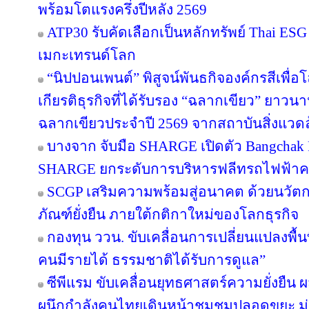
พร้อมโตแรงครึ่งปีหลัง 2569
ATP30 รับคัดเลือกเป็นหลักทรัพย์ Thai ESG เ
เมกะเทรนด์โลก
“นิปปอนเพนต์” พิสูจน์พันธกิจองค์กรสีเพื่อโลก
เกียรติธุรกิจที่ได้รับรอง “ฉลากเขียว” ยาวนา
ฉลากเขียวประจำปี 2569 จากสถาบันสิ่งแวด
บางจาก จับมือ SHARGE เปิดตัว Bangchak F
SHARGE ยกระดับการบริหารฟลีทรถไฟฟ้า
SCGP เสริมความพร้อมสู่อนาคต ด้วยนวัตก
ภัณฑ์ยั่งยืน ภายใต้กติกาใหม่ของโลกธุรกิจ
กองทุน ววน. ขับเคลื่อนการเปลี่ยนแปลงพื้นที
คนมีรายได้ ธรรมชาติได้รับการดูแล”
ซีพีแรม ขับเคลื่อนยุทธศาสตร์ความยั่งยืน 
ผนึกกำลังคนไทยเดินหน้าชุมชมปลอดขยะ มุ่งส