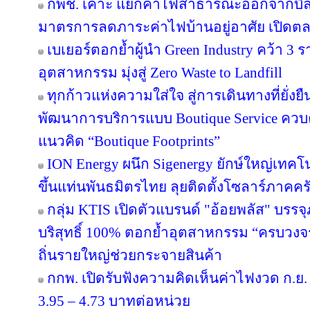
กพช. เคาะ แยกค่าไฟสาธารณะออกจากบิล
มาตรการลดภาระค่าไฟบ้านอยู่อาศัย เปิดต
เบเยอร์ตอกย้ำผู้นำ Green Industry คว้า 3
อุตสาหกรรม มุ่งสู่ Zero Waste to Landfill
ทุกก้าวแห่งความใส่ใจ สู่การเดินทางที่ยั่ง
พัฒนาการบริการแบบ Boutique Service ควบคู
แนวคิด “Boutique Footprints”
ION Energy ผนึก Sigenergy ยักษ์ใหญ่เท
ขึ้นแท่นพันธมิตรไทย ลุยติดตั้งโซลาร์ภาคครัว
กลุ่ม KTIS เปิดตัวแบรนด์ "อ้อยพลัส" บรร
บริสุทธิ์ 100% ตอกย้ำอุตสาหกรรม “ครบวงจร” 
ถิ่นรายใหญ่ช่วยกระจายสินค้า
กกพ. เปิดรับฟังความคิดเห็นค่าไฟงวด ก.ย. 
3.95 – 4.73 บาทต่อหน่วย