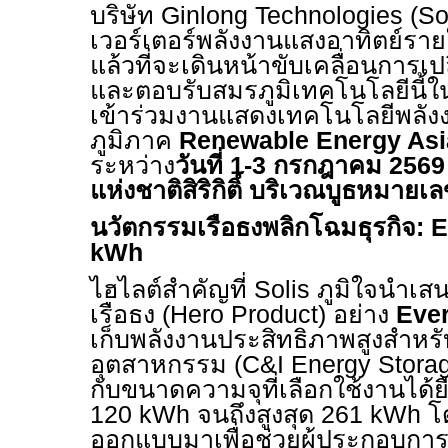
บริษัท
Ginlong Technologies (So
เวอร์เตอร์พลังงานแสงอาทิตย์รา
แล้วที่จะเดินหน้าขับเคลื่อนการเ
และตอบรับสมรภูมิเทคโนโลยีนี้
เข้าร่วมงานแสดงเทคโนโลยีพลั
ภูมิภาค
Renewable Energy Asi
ระหว่าง
วันที่
1-3
กรกฎาคม
256
แห่งชาติสิริกิติ์ บริเวณบูธหมายเ
นวัตกรรมเรือธงพลิกโฉมธุรกิจ:
E
kWh
ไฮไลต์สำคัญที่
Solis
ภูมิใจนำเสน
เรือธง (
Hero Product)
อย่าง
Eve
เก็บพลังงานประสิทธิภาพสูงสำหร
อุตสาหกรรม (
C&I Energy Stora
กับขนาดความจุที่เลือกใช้งานได้ยื
120 kWh
จนถึงสูงสุด
261 kWh
โ
ออกแบบมาเพื่อช่วยผู้ประกอบกา