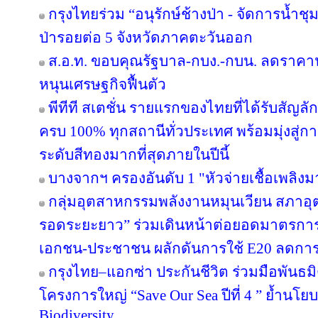
กรุงไทยร่วม “อนุรักษ์ช้างป่า - จัดการน้ำชุม
ป่ารอยต่อ 5 จังหวัดภาคตะวันออก
ส.อ.ท. ขอบคุณรัฐบาล-กบง.-กบน. ลดราคาน้
หนุนเศรษฐกิจฟื้นตัว
พีทีที สเตชั่น รายแรกของไทยที่ได้รับสัญล
ครบ 100% ทุกสถานีทั่วประเทศ พร้อมมุ่งสู่ก
ระดับสีทองมากที่สุดภายในปีนี้
บางจากฯ ครองอันดับ 1 "หัวจ่ายเชื้อเพลิง
กลุ่มอุตสาหกรรมพลังงานหมุนเวียน สภาอุ
รอดระยะยาว” ร่วมเดินหน้าต่อยอดมาตรการภ
เอกชน-ประชาชน ผลักดันการใช้ E20 ลดกา
กรุงไทย–แอกซ่า ประกันชีวิต ร่วมมือพันธ
โครงการใหญ่ “Save Our Sea ปีที่ 4 ” ย้ำนโ
Biodiversity