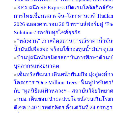
KEX ผนึก SF Express เปิดเกมโลจิสติกส์อั
การไทยเชื่อมตลาดจีน–โลก ผ่านเวที Thailan
2026 ฉลองครบรอบ 20 ปี ทรานส์ฟอร์มสู่ ‘End
Solutions’ รองรับทุกไซส์ธุรกิจ
"พลังงาน" เกาะติดสถานการณ์ราคาน้ำมันต
น้ำมันมีเพียงพอ พร้อมใช้กองทุนน้ำมันฯ ดู
บ้านปูผนึกพันธมิตรสถาบันการศึกษาด้านบ
บุคลากรแห่งอนาคต
เซ็นทรัลพัฒนา เดินหน้าพันธกิจ มุ่งสู่องค์
โครงการ “One Million Trees” ฟื้นฟูป่าซับคาร
กับ “มูลนิธิแม่ฟ้าหลวงฯ – สถาบันวิจัยวิทย
กบง. เห็นชอบ นำผลประโยชน์ส่วนเกินโรงกล
ดีเซล 2.40 บาทต่อลิตร ตั้งแต่วันที่ 24 กรกฎ