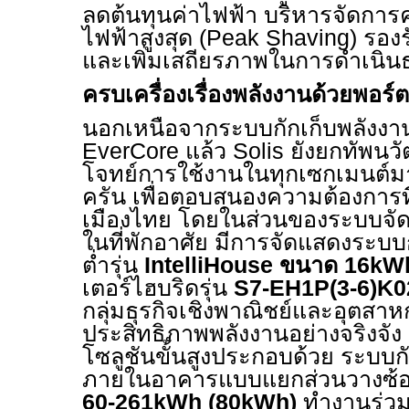
ลดต้นทุนค่าไฟฟ้า บริหารจัดกา
ไฟฟ้าสูงสุด (
Peak Shaving)
รอง
และเพิ่มเสถียรภาพในการดำเนินธุร
ครบเครื่องเรื่องพลังงานด้วยพอ
นอกเหนือจากระบบกักเก็บพลังงานร
EverCore
แล้ว
Solis
ยังยกทัพนวั
โจทย์การใช้งานในทุกเซกเมนต์ม
ครัน เพื่อตอบสนองความต้องกา
เมืองไทย โดยในส่วนของระบบจัด
ในที่พักอาศัย มีการจัดแสดงระบบ
ต่ำรุ่น
IntelliHouse
ขนาด
16kW
เตอร์ไฮบริดรุ่น
S7-EH1P(3-6)K0
กลุ่มธุรกิจเชิงพาณิชย์และอุตสาหก
ประสิทธิภาพพลังงานอย่างจริงจัง
โซลูชันขั้นสูงประกอบด้วย ระบบกั
ภายในอาคารแบบแยกส่วนวางซ้อน
60-261kWh (80kWh)
ทำงานร่วม