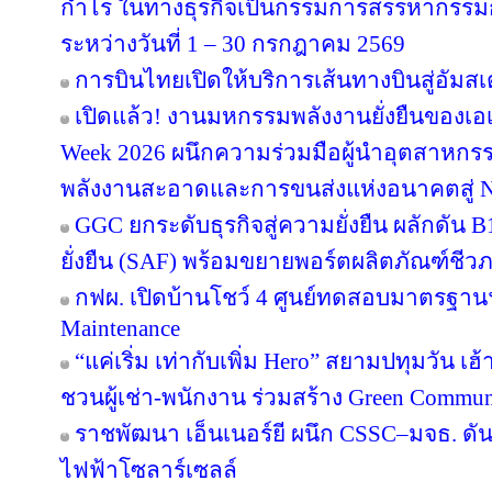
กำไร ในทางธุรกิจเป็นกรรมการสรรหากรรม
ระหว่างวันที่ 1 – 30 กรกฎาคม 2569
การบินไทยเปิดให้บริการเส้นทางบินสู่อัมสเ
เปิดแล้ว! งานมหกรรมพลังงานยั่งยืนของเอเ
Week 2026 ผนึกความร่วมมือผู้นำอุตสาหกรร
พลังงานสะอาดและการขนส่งแห่งอนาคตสู่ N
GGC ยกระดับธุรกิจสู่ความยั่งยืน ผลักดัน 
ยั่งยืน (SAF) พร้อมขยายพอร์ตผลิตภัณฑ์ชีว
กฟผ. เปิดบ้านโชว์ 4 ศูนย์ทดสอบมาตรฐา
Maintenance
“แค่เริ่ม เท่ากับเพิ่ม Hero” สยามปทุมวัน เ
ชวนผู้เช่า-พนักงาน ร่วมสร้าง Green Commu
ราชพัฒนา เอ็นเนอร์ยี ผนึก CSSC–มจธ. ดัน
ไฟฟ้าโซลาร์เซลล์