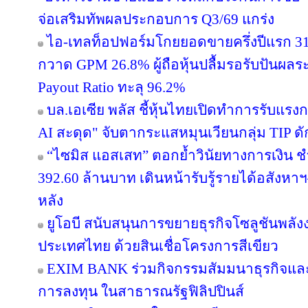
จ่อเสริมทัพผลประกอบการ Q3/69 แกร่ง
ไอ-เทลท็อปฟอร์มโกยยอดขายครึ่งปีแรก 31
กวาด GPM 26.8% ผู้ถือหุ้นปลื้มรอรับปันผลร
Payout Ratio ทะลุ 96.2%
บล.เอเซีย พลัส ชี้หุ้นไทยเปิดทำการรับแรงก
AI สะดุด" จับตากระแสหมุนเวียนกลุ่ม TIP ด
“ไซมิส แอสเสท” ตอกย้ำวินัยทางการเงิน 
392.60 ล้านบาท เดินหน้ารับรู้รายได้อสังหาฯ–
หลัง
ยูโอบี สนับสนุนการขยายธุรกิจโซลูชันพลัง
ประเทศไทย ด้วยสินเชื่อโครงการสีเขียว
EXIM BANK ร่วมกิจกรรมสัมมนาธุรกิจแ
การลงทุน ในสาธารณรัฐฟิลิปปินส์