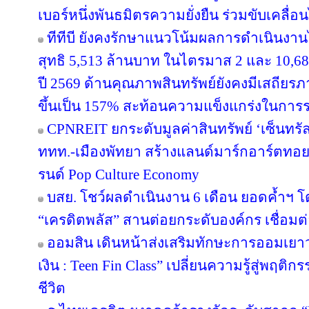
เบอร์หนึ่งพันธมิตรความยั่งยืน ร่วมขับเคลื่
ทีทีบี ยังคงรักษาแนวโน้มผลการดำเนินงา
สุทธิ 5,513 ล้านบาท ในไตรมาส 2 และ 10,6
ปี 2569 ด้านคุณภาพสินทรัพย์ยังคงมีเสถียรภาพ
ขึ้นเป็น 157% สะท้อนความแข็งแกร่งในการร
CPNREIT ยกระดับมูลค่าสินทรัพย์ ‘เซ็นทรั
ททท.-เมืองพัทยา สร้างแลนด์มาร์กอาร์ตทอ
รนด์ Pop Culture Economy
บสย. โชว์ผลดำเนินงาน 6 เดือน ยอดค้ำฯ โ
“เครดิตพลัส” สานต่อยกระดับองค์กร เชื่อมต่
ออมสิน เดินหน้าส่งเสริมทักษะการออมเยาวช
เงิน : Teen Fin Class” เปลี่ยนความรู้สู่พฤติ
ชีวิต