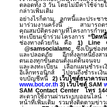
ตลอดทั้ง
3
วัน โดยไม่มีค่าใช้จ่า
กล่าวเพิ่มเติม
อย่างไรก็ตาม ลูกหนี้และประชาชนท
มาร่วมงานครั้งนี้ สามารถตรวจ
คุณสมบัติตรงตามที่โครงการกำหน
ทะเบียนเข้าร่วมโครงการ
“ปิดหนี
ช่องทางด้วยกัน คือ
1) Line
@samsocialamc
ซึ่งเป็นช่อ
และปลอดภัย อีกทั้ง
ลูกหนี้ยังส
ตนเองทุกขั้นตอนตั้งแต่ต้นจนจบ 
และลงทะเบียน เลือกแผนชำระ
อิเล็กทรอนิกส์ ไปจนถึงชำระเงิน
จบบัญชีหนี้
2)
เว็บไซต์ธนาคารแ
www.bot.or.th
3)
เว็บไซต์
SAM
w
SAM Contact Center
โทร
14
สะดวกใช้งานผ่านระบบออนไลน์
หน้าที่เพิ่มเติม รวมทั้ง
ติดตามข่า