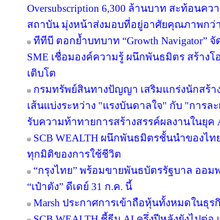
Oversubscription 6,300 ล้านบาท สะท้อนความ
สถาบัน มุ่งหน้าส่งมอบที่อยู่อาศัยคุณภาพกว
ทีทีบี ตอกย้ำบทบาท “Growth Navigator” จ
SME เชื่อมองค์ความรู้ ผนึกพันธมิตร สร้างโ
เติบโต
กรมทรัพย์สินทางปัญญา เสริมแกร่งนักสร้
เส้นแบ่งระหว่าง "แรงบันดาลใจ" กับ "การละเ
รับความท้าทายการสร้างสรรค์ผลงานในยุค 
SCB WEALTH ผนึกพันธมิตรชั้นนำของไทย คั
ทุกมิติของการใช้ชีวิต
“กรุงไทย” พร้อมขายพันธบัตรรัฐบาล ออม
“เป๋าตัง” ดีเดย์ 31 ก.ค. นี้
Marsh ประกาศการเข้าถือหุ้นทั้งหมดในธุร
SCB WEALTH ชี้ธีม AI ครึ่งปีหลังยังไปต่อ 