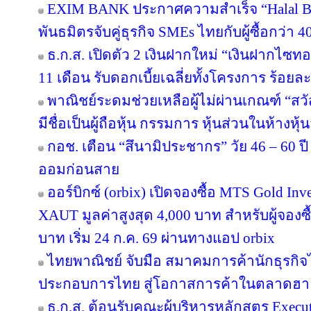
EXIM BANK ประกาศความสำเร็จ “Halal Bri
พันธมิตรจับคู่ธุรกิจ SMEs ไทยกับผู้ซื้อกว่า 
ธ.ก.ส. เปิดตัว 2 เงินฝากใหม่ “เงินฝากไซ
11 เดือน รับดอกเบี้ยเฉลี่ยทั้งโครงการ ร้อยละ
พาณิชย์ระดมช่วยเหลือผู้ไม่ผ่านเกณฑ์ “สวั
มีชื่อเป็นผู้ถือหุ้น กรรมการ หุ้นส่วนในห้างหุ้
กอช. เตือน “สึนามิประชากร” วัย 46 – 60 ปี 
ออมก่อนสาย
ออร์บิกซ์ (orbix) เปิดจองซื้อ MTS Gold In
XAUT มูลค่าสูงสุด 4,000 บาท สำหรับผู้จองซ
บาท เริ่ม 24 ก.ค. 69 ผ่านทางแอป orbix
ไทยพาณิชย์ จับมือ สมาคมการค้านักธุรกิจไ
ประกอบการไทย สู่โอกาสการค้าในตลาดฮ
ธ.ก.ส. ต้อนรับคณะผู้บริหารหลักสูตร Execut