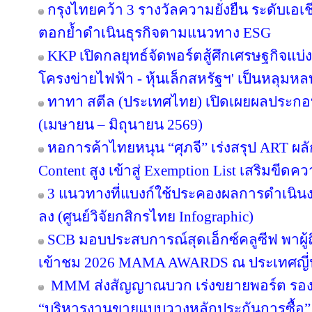
กรุงไทยคว้า 3 รางวัลความยั่งยืน ระดับเอเ
ตอกย้ำดำเนินธุรกิจตามแนวทาง ESG
KKP เปิดกลยุทธ์จัดพอร์ตสู้ศึกเศรษฐกิจแบ่งข
โครงข่ายไฟฟ้า - หุ้นเล็กสหรัฐฯ' เป็นหลุมหล
ทาทา สตีล (ประเทศไทย) เปิดเผยผลประกอ
(เมษายน – มิถุนายน 2569)
หอการค้าไทยหนุน “ศุภจี” เร่งสรุป ART ผลัก
Content สูง เข้าสู่ Exemption List เสริมข
3 แนวทางที่แบงก์ใช้ประคองผลการดำเนินงา
ลง (ศูนย์วิจัยกสิกรไทย Infographic)
SCB มอบประสบการณ์สุดเอ็กซ์คลูซีฟ พาผู
เข้าชม 2026 MAMA AWARDS ณ ประเทศญี่ปุ่
MMM ส่งสัญญาณบวก เร่งขยายพอร์ต รองรับอ
“บริหารงานขายแบบวางหลักประกันการซื้อ