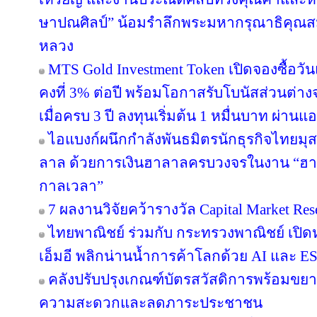
ษาปณศิลป์” น้อมรำลึกพระมหากรุณาธิคุณส
หลวง
MTS Gold Investment Token เปิดจองซื้อว
คงที่ 3% ต่อปี พร้อมโอกาสรับโบนัสส่วนต
เมื่อครบ 3 ปี ลงทุนเริ่มต้น 1 หมื่นบาท ผ่าน
ไอแบงก์ผนึกกำลังพันธมิตรนักธุรกิจไทยมุส
ลาล ด้วยการเงินฮาลาลครบวงจรในงาน “ฮา
กาลเวลา”
7 ผลงานวิจัยคว้ารางวัล Capital Market Res
ไทยพาณิชย์ ร่วมกับ กระทรวงพาณิชย์ เปิดห
เอ็มอี พลิกน่านน้ำการค้าโลกด้วย AI และ E
คลังปรับปรุงเกณฑ์บัตรสวัสดิการพร้อมขย
ความสะดวกและลดภาระประชาชน