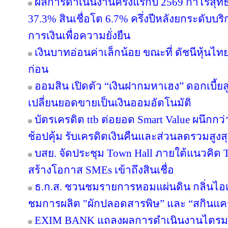
ผลการดำเนินงานครึ่งแรกปี 2569 กำไรสุทธิ
37.3% สินเชื่อโต 6.7% ครึ่งปีหลังยกระดับบริ
การเงินเพื่อความยั่งยืน
เงินบาทอ่อนค่าเล็กน้อย ขณะที่ ดัชนีหุ้นไท
ก่อน
ออมสิน เปิดตัว “เงินฝากมหาเฮง” ดอกเบี้ยส
เปลี่ยนยอดขายเป็นเงินออมอัตโนมัติ
บัตรเครดิต ttb ต่อยอด Smart Value ผนึกกว
ช้อปคุ้ม รับเครดิตเงินคืนและส่วนลดรวมสูง
บสย. จัดประชุม Town Hall ภายใต้แนวคิด
สร้างโอกาส SMEs เข้าถึงสินเชื่อ
ธ.ก.ส. ชวนชมรายการหอมแผ่นดิน กลิ่นไอเ
ชมการผลิต "ผักปลอดสารพิษ” และ “สกินแ
EXIM BANK แถลงผลการดำเนินงานไตรมาส 2