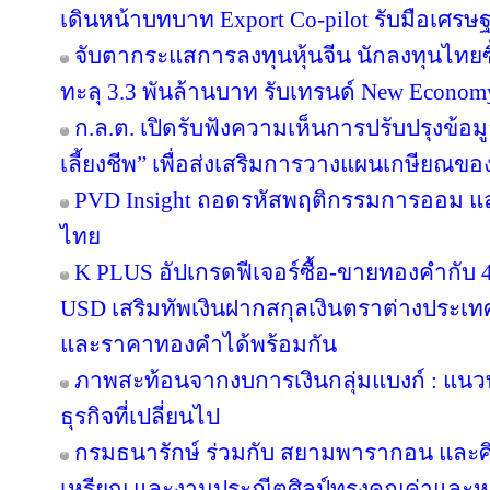
เดินหน้าบทบาท Export Co-pilot รับมือเศรษฐ
จับตากระแสการลงทุนหุ้นจีน นักลงทุนไท
ทะลุ 3.3 พันล้านบาท รับเทรนด์ New Econom
ก.ล.ต. เปิดรับฟังความเห็นการปรับปรุงข้อ
เลี้ยงชีพ” เพื่อส่งเสริมการวางแผนเกษียณข
PVD Insight ถอดรหัสพฤติกรรมการออม แ
ไทย
K PLUS อัปเกรดฟีเจอร์ซื้อ-ขายทองคำกับ 4
USD เสริมทัพเงินฝากสกุลเงินตราต่างประเทศ 
และราคาทองคำได้พร้อมกัน
ภาพสะท้อนจากงบการเงินกลุ่มแบงก์ : แน
ธุรกิจที่เปลี่ยนไป
กรมธนารักษ์ ร่วมกับ สยามพารากอน และศ
เหรียญ และงานประณีตศิลป์ทรงคุณค่าและหา