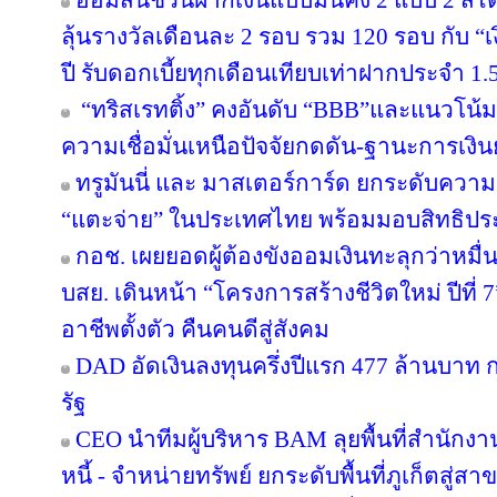
ออมสินชวนฝากเงินแบบมั่นคง 2 แบบ 2 สไตล
ลุ้นรางวัลเดือนละ 2 รอบ รวม 120 รอบ กับ 
ปี รับดอกเบี้ยทุกเดือนเทียบเท่าฝากประจำ 1.5
“ทริสเรทติ้ง” คงอันดับ “BBB”และแนวโน้
ความเชื่อมั่นเหนือปัจจัยกดดัน-ฐานะการเงินย
ทรูมันนี่ และ มาสเตอร์การ์ด ยกระดับความร
“แตะจ่าย” ในประเทศไทย พร้อมมอบสิทธิประโ
กอช. เผยยอดผู้ต้องขังออมเงินทะลุกว่าหมื่
บสย. เดินหน้า “โครงการสร้างชีวิตใหม่ ปีที่
อาชีพตั้งตัว คืนคนดีสู่สังคม
DAD อัดเงินลงทุนครึ่งปีแรก 477 ล้านบาท
รัฐ
CEO นำทีมผู้บริหาร BAM ลุยพื้นที่สำนักง
หนี้ - จำหน่ายทรัพย์ ยกระดับพื้นที่ภูเก็ตส