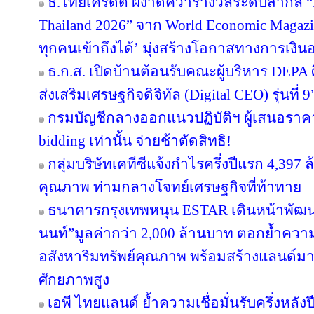
ธ.ไทยเครดิต ผงาดคว้ารางวัลระดับสากล “B
Thailand 2026” จาก World Economic Magazi
ทุกคนเข้าถึงได้’ มุ่งสร้างโอกาสทางการเงินอ
ธ.ก.ส. เปิดบ้านต้อนรับคณะผู้บริหาร DEPA 
ส่งเสริมเศรษฐกิจดิจิทัล (Digital CEO) รุ่นที่ 9
กรมบัญชีกลางออกแนวปฏิบัติฯ ผู้เสนอราคา
bidding เท่านั้น จ่ายช้าตัดสิทธิ!
กลุ่มบริษัทเคทีซีแจ้งกำไรครึ่งปีแรก 4,397
คุณภาพ ท่ามกลางโจทย์เศรษฐกิจที่ท้าทาย
ธนาคารกรุงเทพหนุน ESTAR เดินหน้าพัฒนา
นนท์”มูลค่ากว่า 2,000 ล้านบาท ตอกย้ำความเ
อสังหาริมทรัพย์คุณภาพ พร้อมสร้างแลนด์ม
ศักยภาพสูง
เอพี ไทยแลนด์ ย้ำความเชื่อมั่นรับครึ่งหลังป