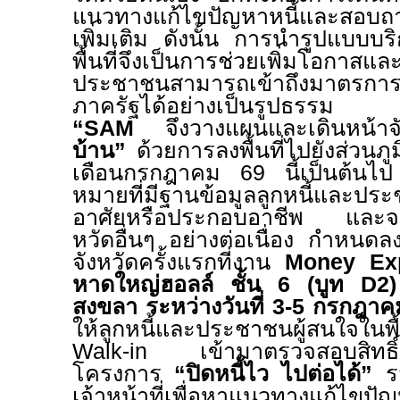
แนวทางแก้ไขปัญหาหนี้และสอบถามข
เพิ่มเติม ดังนั้น การนำรูปแบบบ
พื้นที่จึงเป็นการช่วยเพิ่มโอกา
ประชาชนสามารถเข้าถึงมาตรการ
ภาครัฐได้อย่างเป็นรูปธรรม
“SAM
จึงวางแผนและเดินหน้าจ
บ้าน”
ด้วยการลงพื้นที่ไปยังส่วนภู
เดือนกรกฎาคม
69
นี้เป็นต้นไ
หมายที่มีฐานข้อมูลลูกหนี้และป
อาศัยหรือประกอบอาชีพ และจะท
หวัดอื่นๆ อย่างต่อเนื่อง
กำหนดลงพ
จังหวัดครั้งแรกที่งาน
Money Ex
หาดใหญ่ฮอลล์ ชั้น
6 (
บูท
D2
สงขลา ระหว่างวันที่
3-5
กรกฎา
ให้ลูกหนี้และประชาชนผู้สนใจใน
Walk-in
เข้ามาตรวจสอบสิทธิ
โครงการ
“ปิดหนี้ไว ไปต่อได้”
รว
เจ้าหน้าที่เพื่อหาแนวทางแก้ไขปัญ