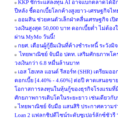
KKP ชี้กระแสลงทุน AI อาจแบกตลาดได้อีกแค่ 
ปีหลัง ชี้ดอกเบี้ยโลกค้างสูงยาว-เศรษฐกิจไ
ออมสิน ช่วยคนตัวเล็กฝ่าคลื่นเศรษฐกิจ เปิด
วงเงินสูงสุด 50,000 บาท ดอกเบี้ยต่ำ ไม่ต้อ
ผ่าน MyMo วันนี้!
กยศ. เตือนผู้กู้ยืมเงินที่ค้างชำระหนี้ ระว
ไทยพาณิชย์ จับมือ ปตท. เสริมศักยภาพโครงส
วงเงินกว่า 6.8 หมื่นล้านบาท
เอส โฮเทล แอนด์ รีสอร์ท (SHR) เตรียมออกหุ้
ดอกเบี้ย [4.40% - 4.60%] ต่อปี คาดเสนอขาย
โอกาสการลงทุนในหุ้นกู้ของธุรกิจโรงแรมที่ม
ศักยภาพการเติบโตในระยะยาว เช่นเดียวกับหุ
ไทยพาณิชย์ จับมือ แสนสิริ ประกาศความร่
Loan 2 แฟลกชิปดีไซน์ระดับซูเปอร์ลักซ์ชัวรี 