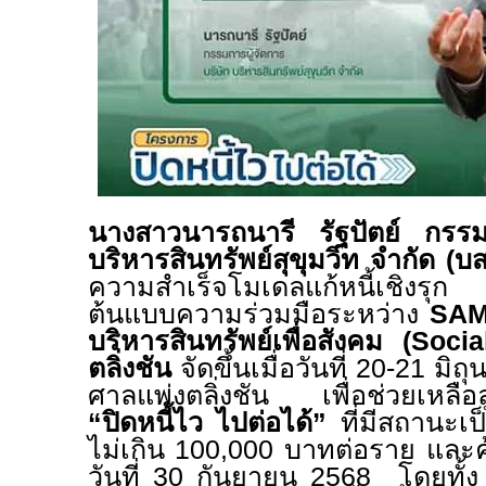
นางสาวนารถนารี รัฐปัตย์ กรรม
บริหารสินทรัพย์สุขุมวิท จำกัด (บ
ความสำเร็จโมเดลแก้หนี้เชิง
ต้นแบบความร่วมมือระหว่าง
SA
บริหารสินทรัพย์เพื่อสังคม
(Soci
ตลิ่งชัน
จัดขึ้นเมื่อวันที่
20-21
มิถ
ศาลแพ่งตลิ่งชัน เพื่อช่วยเหลือ
“ปิดหนี้ไว ไปต่อได้”
ที่มีสถานะเป็
ไม่เกิน
100,000
บาทต่อราย และค
วันที่
30
กันยายน
2568
โดยทั้