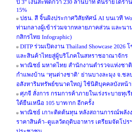
ปี 3" เงินสะพัดกว่า 230 ล้านบาท ดันรายได้ร้า
15%
ปธน. สี จิ้นผิงประกาศวิสัยทัศน์ AI บนเวที Wo
ท่ามกลางผู้เข้าร่วมจากหลายภาคส่วน และนาน
กสิกรไทย Infographic)
DITP ร่วมเปิดงาน Thailand Showcase 2026
และสินค้าไทยสู่ผู้บริโภคในสหราชอาณาจักร
พาณิชย์ มหาดไทย สำนักงานตำรวจแห่งชาติ
กำแพงบ้าน ‘ทุนต่างชาติ’ ย่านบางละมุง จ.ชลบ
อสังหาริมทรัพย์ขนาดใหญ่ ใช้นิติบุคคลบังหน้า
ศุภจี สั่งการ กรมการค้าภายในเร่งระบายทุเร
ใต้ยืนเหนือ 105 บาท/กก อีกครั้ง
พาณิชย์ เกาะติดต้นทุน หลังสถานการณ์พลังงา
ราคาสินค้า–ดูแลวัตถุดิบอาหาร เตรียมจัดโปรฯ
ประชาชน