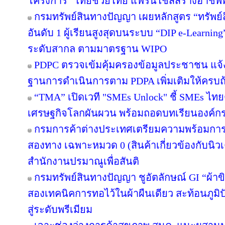
โครงการ “ไทยช่วยไทย แฟรนไชส์สร้างอาชีพพ
กรมทรัพย์สินทางปัญญา เผยหลักสูตร “ทรัพย
อันดับ 1 ผู้เรียนสูงสุดบนระบบ “DIP e-Learnin
ระดับสากล ตามมาตรฐาน WIPO
PDPC ตรวจเข้มคุ้มครองข้อมูลประชาชน แจ้ง
ฐานการดำเนินการตาม PDPA เพิ่มเติมให้ครบถ
“TMA” เปิดเวที "SMEs Unlock" ชี้ SMEs ไทยต
เศรษฐกิจโลกผันผวน พร้อมถอดบทเรียนองค์กรต้
กรมการค้าต่างประเทศเตรียมความพร้อมการ
สองทาง เฉพาะหมวด 0 (สินค้าเกี่ยวข้องกับนิว
สำนักงานปรมาณูเพื่อสันติ
กรมทรัพย์สินทางปัญญา ชูอัตลักษณ์ GI “ผ้าข
สองเทคนิคการทอไว้ในผ้าผืนเดียว สะท้อนภูมิ
สู่ระดับพรีเมียม