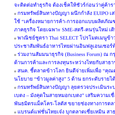
จะติดต่อทำธุรกิจ ต้องเช็คให้ชัวร์ก่อนว่าคู่ค้าร
กรมทรัพย์สินทางปัญญา ผนึกกำลัง EUIPO เ
ใช้ “เครื่องหมายการค้า-การออกแบบผลิตภัณฑ
ภาคธุรกิจ โดยเฉพาะ SME-สตรี-คนรุ่นใหม่ เติบ
พาณิชย์ชูตรา Thai SELECT โปรโมตเมนูข้าว
ประชาสัมพันธ์อาหารไทยผ่านอินฟลูเอนเซอร์ท้
ร่วมงานสัมมนาธุรกิจ (Business Forum) ณ ก
ด้านการค้าและการลงทุนระหว่างไทยกับสาธาร
สนค. ชี้ตลาดข้าวโลก ยินดีจ่ายเพิ่มเพื่อ “คุ
นโยบาย “ข้าวมูลค่าสูง” 5 ด้าน ยกระดับราย
กรมทรัพย์สินทางปัญญา ลุยตรวจประเมินระ
เบตง – มังคุดในสายหมอกเบตง” เสริมความเชื่อม
พันธมิตรแม็คโคร-โลตัส ขยายช่องทางการตลาด
แบรนด์แฟชั่นไทยเจ๋ง บุกตลาดเซี่ยเหมิน 