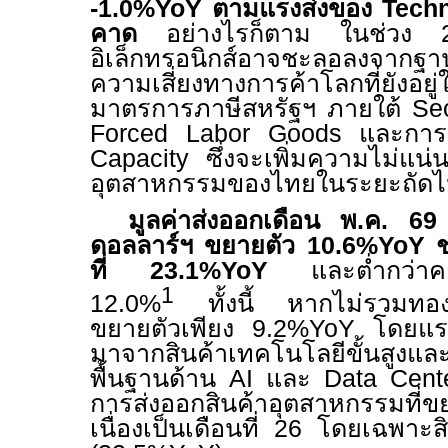
-1.0%
YoY
ตามแรงส่งของ
Tech
คาด
อย่างไรก็ตาม ในช่วง
อิเล็กทรอนิกส์อาจชะลอลงจากฐา
ความเสี่ยงทางการค้าโลกที่ยังอย
มาตรการภาษีสหรัฐฯ ภายใต้
Sec
Forced
Labor
Goods
และการส
Capacity
ซึ่งจะเพิ่มความไม่แน่
อุตสาหกรรมของไทยในระยะถัด
มูลค่าส่งออกเดือน พ.ค. 6
9
ดอลลาร์ฯ ขยายตัว
10.6%YoY
ช
ที่
23.1%YoY
และต่ำกว่าคาดก
1
12.0%
ทั้งนี้ หากไม่รวมทอง
ขยายตัวเพียง
9.2%YoY
โดยแรงข
มาจากสินค้าเทคโนโลยีขั้นสูงแล
พื้นฐานด้าน
AI
และ
Data Cen
การส่งออกสินค้าอุตสาหกรรมที่
เนื่องเป็นเดือนที่
26
โดยเฉพาะสินค