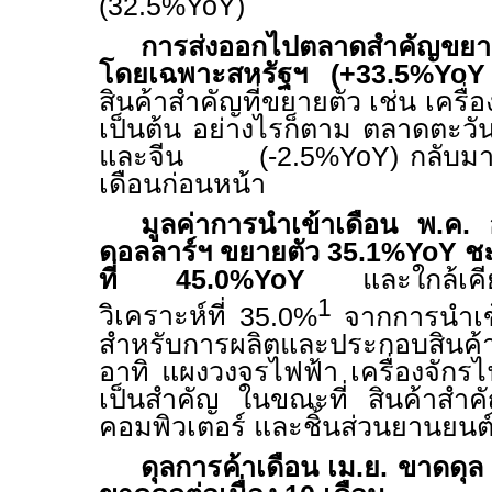
(32.5%YoY)
การส่งออกไปตลาดสำคัญขยาย
โดยเฉพาะสหรัฐฯ
(+33.5%YoY
สินค้าสำคัญที่ขยายตัว เช่น เครื่
เป็นต้น อย่างไรก็ตาม ตลาดตะว
และจีน
(-2.5%YoY)
กลับมา
เดือนก่อนหน้า
มูลค่าการนำเข้าเดือน พ
.
ค
.
อ
ดอลลาร์ฯ ขยายตัว
35.1%YoY
ชะ
ที่
45.0%YoY
และใกล้เคีย
1
วิเคราะห์ที่
35.0%
จากการนำเข้า
สำหรับการผลิตและประกอบสินค้า
อาทิ แผงวงจรไฟฟ้า เครื่องจักรไ
เป็นสำคัญ ในขณะที่ สินค้าสำคัญท
คอมพิวเตอร์ และชิ้นส่วนยานยนต
ดุลการค้าเดือน เม
.
ย
.
ขาดดุ