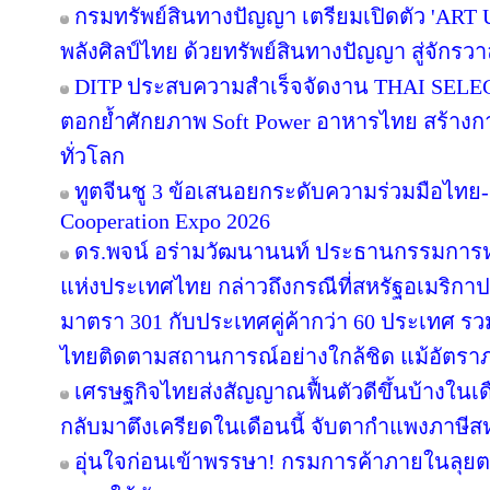
กรมทรัพย์สินทางปัญญา เตรียมเปิดตัว 'ART
พลังศิลป์ไทย ด้วยทรัพย์สินทางปัญญา สู่จักร
DITP ประสบความสำเร็จจัดงาน THAI SELECT
ตอกย้ำศักยภาพ Soft Power อาหารไทย สร้างการร
ทั่วโลก
ทูตจีนชู 3 ข้อเสนอยกระดับความร่วมมือไทย-จ
Cooperation Expo 2026
ดร.พจน์ อร่ามวัฒนานนท์ ประธานกรรมกา
แห่งประเทศไทย กล่าวถึงกรณีที่สหรัฐอเมริกา
มาตรา 301 กับประเทศคู่ค้ากว่า 60 ประเทศ รว
ไทยติดตามสถานการณ์อย่างใกล้ชิด แม้อัตราภา
เศรษฐกิจไทยส่งสัญญาณฟื้นตัวดีขึ้นบ้างในเด
กลับมาตึงเครียดในเดือนนี้ จับตากำแพงภาษีส
อุ่นใจก่อนเข้าพรรษา! กรมการค้าภายในลุยตร