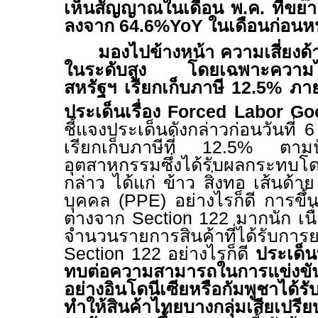
เห็นสัญญาณในเดือน พ
.
ค
.
ที่ขยา
ลงจาก
64.6%YoY
ในเดือนก่อนห
มองไปข้างหน้า ความเสี่ยงด้
ในระดับสูง โดยเฉพาะความไม่
สหรัฐฯ เรียกเก็บภาษี 12.5% ภา
ประเด็นเรื่อง
Forced Labor Go
ชี้แจงประเด็นดังกล่าวก่อนวันที่
เรียกเก็บภาษีที่
12.5%
ตามป
อุตสาหกรรมซึ่งได้รับผลกระทบ
กล่าว ได้แก่ ข้าว สิ่งทอ เส้นด้า
บุคคล
(PPE)
อย่างไรก็ดี การขึ้
ต่างจาก
Section 122
มากนัก เน
จำนวนรายการสินค้าที่ได้รับการ
Section 122
อย่างไรก็ดี
ประเด็น
ทบต่อความสามารถในการแข่งขั
อย่างอินโดนีเซียหรือกัมพูชาได้รั
ทำให้สินค้าไทยบางกลุ่มเสียเปร