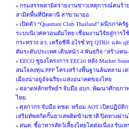
กรมสรรพสามิตรายงานข่าวเหตุการณ์คนร้าย
สามิตพื้นที่ปัตตานี สาขามายอ
เปิดตัว “Quantum Club Thailand” ผนึกภาคร
ระบบนิเวศควอนตัมไทย เชื่อมงานวิจัยสู่การ
กระทรวง อว. เครือซีพี อไรซ์ ทรู QTRic และ 
ตัมระดับประเทศ เดินหน้า 4 พันธกิจ “สร้างคน–
EECO ชูธงโครงการ EECiti หลัง Market Soun
สนใจลงทุน PPP โครงสร้างพื้นฐานล้นหลาม เตรีย
เมืองน่าอยู่อัจฉริยะแห่งอนาคตของไทย
ตลาดหลักทรัพย์ฯ จับมือ อบก. พัฒนาศักยภ
ไทย
ศุลกากร จับมือ ตชด. พร้อม AOT เปิดปฏิบัติกา
เสริมทัพสกัดกั้นยาเสพติดข้ามชาติ ปิดทางผ่
สนค. ชี้อาหารสัตว์เลี้ยงไทยโตต่อเนื่อง รับเท