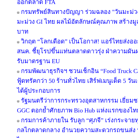
ออกตลาด FTA
กรมทรัพย์สินทางปัญญา ร่วมฉลอง "วันมะม่ว
มะม่วง GI ไทย ผลไม้อัตลักษณ์คุณภาพ สร้างมู
บาท
วิกฤต “โลกเดือด” เป็นโอกาส! แอร์ไทยส่งออ
สนค. ชี้ยุโรปขึ้นแท่นตลาดดาวรุ่ง ฝ่าความผัน
รับมาตรฐาน EU
กรมพัฒนาธุรกิจฯ ชวนเช็กอิน “Food Truck 
ฟู้ดทรัคกว่า 50 ร้านทั่วไทย เสิร์ฟเมนูเด็ด 5 วั
ได้ผู้ประกอบการ
รัฐมนตรีว่าการกระทรวงอุตสาหกรรม เยี่ยม
GGC ตอกย้ำศักยภาพ Bio Hub แห่งแรกของไท
กรมการค้าภายใน รับลูก “ศุภจี” เร่งกระจายทุเ
กลไกตลาดกลาง อำนวยความสะดวกรถขนส่ง หน