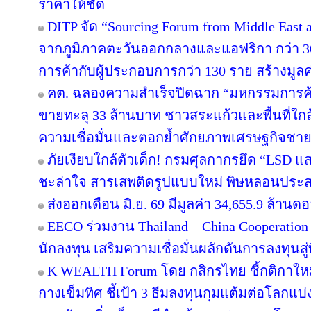
ราคาให้ชัด
DITP จัด “Sourcing Forum from Middle East an
จากภูมิภาคตะวันออกกลางและแอฟริกา กว่า 30
การค้ากับผู้ประกอบการกว่า 130 ราย สร้างมูลค
คต. ฉลองความสำเร็จปิดฉาก “มหกรรมการค
ขายทะลุ 33 ล้านบาท ชาวสระแก้วและพื้นที่ใกล้เ
ความเชื่อมั่นและตอกย้ำศักยภาพเศรษฐกิจชาย
ภัยเงียบใกล้ตัวเด็ก! กรมศุลกากรยึด “LSD แ
ชะล่าใจ สารเสพติดรูปแบบใหม่ พิษหลอนประส
ส่งออกเดือน มิ.ย. 69 มีมูลค่า 34,655.9 ล้าน
EECO ร่วมงาน Thailand – China Cooperation
นักลงทุน เสริมความเชื่อมั่นผลักดันการลงทุนสู่พ
K WEALTH Forum โดย กสิกรไทย ชี้กติกาใหม่
กางเข็มทิศ ชี้เป้า 3 ธีมลงทุนกุมแต้มต่อโลกแบ่ง