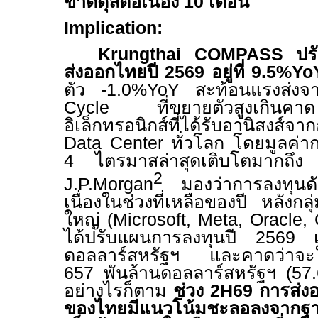
ขาดดุลต่อเนื่อง
10
เดือน
Implication:
Krungthai
COMPASS
ปรั
ส่งออกไทยปี
2569
อยู่ที่
9.5%Yo
ตัว -1.0%
YoY
สะท้อนแรงส่ง
Cycle
ที่ขยายตัวสูงเกิ
อิเล็กทรอนิกส์ที่ได้รับอานิสงส์
Data Center
ทั่วโลก โดยมูลค่าก
4
ไตรมาสล่าสุดเติบโตมากถึ
2
J.P.Morgan
มองว่าการลงทุนด
เนื่องในช่วงที่เหลือของปี หลังกล
ใหญ่
(Microsoft, Meta, Oracle
ได้ปรับแผนการลงทุนปี
2569
ดอลลาร์สหรัฐฯ และคาดว่าจะใช
657
พันล้านดอลลาร์สหรัฐฯ
(57
อย่างไรก็ตาม
ช่วง
2H69
การส่งอ
ของไทยมีแนวโน้มชะลอลงจากฐานส