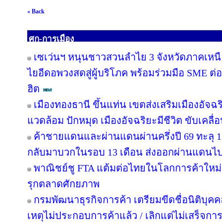
« Back
ศก-การเมือง
เซเว่นฯ หนุนชาวสวนลำไย 3 จังหวัดภาคเหนือ ร
ไยอีดอพวงสดสู่ผู้บริโภค พร้อมร่วมมือ SME ต
ฮิต
เมืองทองธานี ขึ้นแท่น เขตส่งเสริมเมืองอัจฉร
แวดล้อม ปักหมุด เมืองอัจฉริยะมีชีวิต ขับเคลื
ค้าชายแดนและผ่านแดนผ่านครึ่งปี 69 ทะลุ 
กลับมาบวกในรอบ 13 เดือน ส่งออกผ่านแดนไป
พาณิชย์ชู FTA แต้มต่อไทยในโลกการค้าใหม่ 
รุกตลาดศักยภาพ
กรมพัฒนาธุรกิจการค้า เตรียมขีดชื่อนิติบุคค
เหตุไม่ประกอบการค้าแล้ว / เลิกแต่ไม่เสร็จ