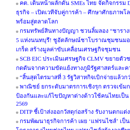
คต. เดินหน้าผลักดัน SMEs ไทย จัดกิจกรรม D
ธุรกิจ – เปิดเวทีจับคู่การค้า – ศึกษาศักยภาพ
พร้อมสู่ตลาดโลก
กรมทรัพย์สินทางปัญญา ชวนลิ้มลอง “ชารางแด
5 แห่งนนทบุรี! ชูอัตลักษณ์ชาโบราณชุมชนมอญ 
เกร็ด สร้างมูลค่าขับเคลื่อนเศรษฐกิจชุมชน
SCB EIC ประเมินเศรษฐกิจ CLMV ขยายตัวช
กดดันจากความขัดแย้งทางภูมิรัฐศาสตร์และคว
“สิ้นสุดไตรมาสที่ 3 รัฐวิสาหกิจเบิกจ่ายแล้ว
พาณิชย์ ยกระดับมาตรการเชิงรุก ตรวจเข้มก
ป้องกันและแก้ไขปัญหาต่างด้าวใช้คนไทยเป็น “
2569
DITP ชี้เป้าส่งออกวัสดุก่อสร้าง รับงานตกแต
กรมพัฒนาธุรกิจการค้า เผย ‘แฟรนไชส์’ เป็น