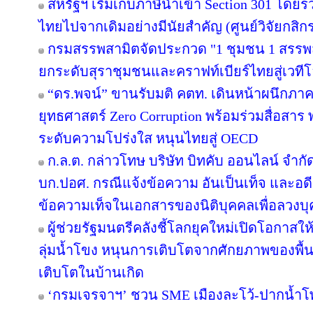
สหรัฐฯ เริ่มเก็บภาษีนำเข้า Section 301 โดยร
ไทยไปจากเดิมอย่างมีนัยสำคัญ (ศูนย์วิจัยกสิก
กรมสรรพสามิตจัดประกวด "1 ชุมชน 1 สรรพส
ยกระดับสุราชุมชนและคราฟท์เบียร์ไทยสู่เวที
“ดร.พจน์” ขานรับมติ คตท. เดินหน้าผนึกภาค
ยุทธศาสตร์ Zero Corruption พร้อมร่วมสื่อส
ระดับความโปร่งใส หนุนไทยสู่ OECD
ก.ล.ต. กล่าวโทษ บริษัท บิทคับ ออนไลน์ จำก
บก.ปอศ. กรณีแจ้งข้อความ อันเป็นเท็จ และอ
ข้อความเท็จในเอกสารของนิติบุคคลเพื่อลวงบ
ผู้ช่วยรัฐมนตรีคลังชี้โลกยุคใหม่เปิดโอกาสให
ลุ่มน้ำโขง หนุนการเติบโตจากศักยภาพของพื้นท
เติบโตในบ้านเกิด
‘กรมเจรจาฯ’ ชวน SME เมืองละโว้-ปากน้ำโพ