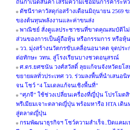
ถิ่นกำเนิดสินค้า เสริมความเชื่อมั่นการค้าระห
ดัชนีราคาวัสดุก่อสร้างเดือนมิถุนายน 2569
ของต้นทุนพลังงานและค่าขนส่ง
พาณิชย์ สั่งดูแลประชาชนที่ขาดคุณสมบัติไม
ส่วนของการเป็นผู้ถือหุ้น หรือกรรมการ หรือหุ้น
วว. มุ่งสร้างนวัตกรขับเคลื่อนอนาคต จุดประก
ต่อทักษะ วทน. สู่โรงเรียนบางชวดอนุสรณ์
ศ.ดร.ยศชนัน วงศ์สวัสดิ์ ลุยแก้จนจังหวัดยโ
ขยายผลทั่วประเทศ วว. ร่วมลงพื้นที่นำเสนอ
จน โชว์ “4 โมเดลแก้จนเชิงพื้นที่”
“ศุภจี” ใช้ช่วงเปลี่ยนเครื่องที่ญี่ปุ่น โปร
พรีเมียมเจาะตลาดญี่ปุ่น พร้อมหารือ HTA เดิ
สู่ตลาดญี่ปุ่น
กรมพัฒนาธุรกิจฯ โชว์ความสำเร็จ..ปิดแคมเป