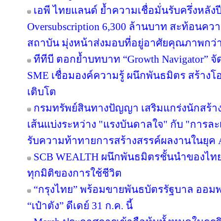
เอพี ไทยแลนด์ ย้ำความเชื่อมั่นรับครึ่งหลังป
Oversubscription 6,300 ล้านบาท สะท้อนความ
สถาบัน มุ่งหน้าส่งมอบที่อยู่อาศัยคุณภาพกว
ทีทีบี ตอกย้ำบทบาท “Growth Navigator” จ
SME เชื่อมองค์ความรู้ ผนึกพันธมิตร สร้างโ
เติบโต
กรมทรัพย์สินทางปัญญา เสริมแกร่งนักสร้
เส้นแบ่งระหว่าง "แรงบันดาลใจ" กับ "การละเ
รับความท้าทายการสร้างสรรค์ผลงานในยุค 
SCB WEALTH ผนึกพันธมิตรชั้นนำของไทย คั
ทุกมิติของการใช้ชีวิต
“กรุงไทย” พร้อมขายพันธบัตรรัฐบาล ออม
“เป๋าตัง” ดีเดย์ 31 ก.ค. นี้