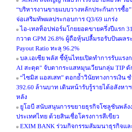
“บริหารงานขายแบบวางหลักประกันการซื้อ
จ่อเสริมทัพผลประกอบการ Q3/69 แกร่ง
ไอ-เทลท็อปฟอร์มโกยยอดขายครึ่งปีแรก 31
กวาด GPM 26.8% ผู้ถือหุ้นปลื้มรอรับปันผลร
Payout Ratio ทะลุ 96.2%
บล.เอเซีย พลัส ชี้หุ้นไทยเปิดทำการรับแรงก
AI สะดุด" จับตากระแสหมุนเวียนกลุ่ม TIP ด
“ไซมิส แอสเสท” ตอกย้ำวินัยทางการเงิน 
392.60 ล้านบาท เดินหน้ารับรู้รายได้อสังหาฯ–
หลัง
ยูโอบี สนับสนุนการขยายธุรกิจโซลูชันพลัง
ประเทศไทย ด้วยสินเชื่อโครงการสีเขียว
EXIM BANK ร่วมกิจกรรมสัมมนาธุรกิจแ