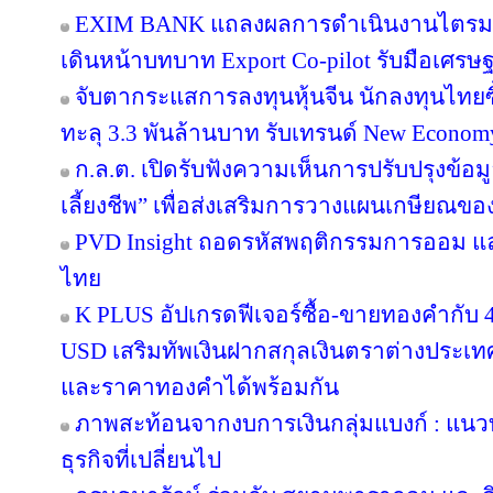
EXIM BANK แถลงผลการดำเนินงานไตรมาส 2
เดินหน้าบทบาท Export Co-pilot รับมือเศรษฐ
จับตากระแสการลงทุนหุ้นจีน นักลงทุนไท
ทะลุ 3.3 พันล้านบาท รับเทรนด์ New Econom
ก.ล.ต. เปิดรับฟังความเห็นการปรับปรุงข้อ
เลี้ยงชีพ” เพื่อส่งเสริมการวางแผนเกษียณข
PVD Insight ถอดรหัสพฤติกรรมการออม แ
ไทย
K PLUS อัปเกรดฟีเจอร์ซื้อ-ขายทองคำกับ 4
USD เสริมทัพเงินฝากสกุลเงินตราต่างประเทศ 
และราคาทองคำได้พร้อมกัน
ภาพสะท้อนจากงบการเงินกลุ่มแบงก์ : แน
ธุรกิจที่เปลี่ยนไป