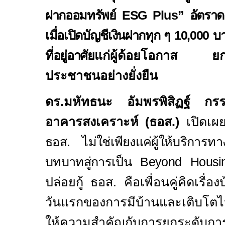
ฝากออมทรัพย์
ESG
Plus
” อัตราดอ
เมื่อเปิดบัญชีเงินฝากทุก ๆ
10,000
บา
ที่อยู่อาศัย
แก่ผู้ด้อยโอกาส ยกร
ประชาชนอย่างยั่งยืน
ดร.มหัทธนะ อัมพรพิสิฏฐ์ กรร
อาคารสงเคราะห์ (ธอส.)
เปิดเผยว
ธอส. ไม่ใช่เพียงแค่ผู้ให้บริการท
บทบาทสู่การเป็น
Beyond Housi
ปล่อยกู้ ธอส. คือเพื่อนคู่คิดเรื่องบ
วันแรกของการมีบ้านและเติบโตไป
ให้ความสำคัญกับการยกระดับก