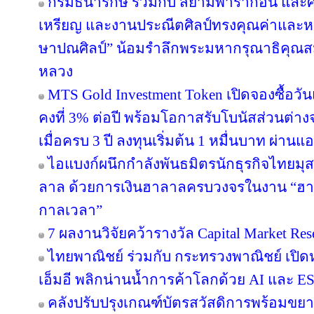
กรมธนารักษ์ ร่วมกับ สยามพารากอน และศ
เหรียญ และงานประณีตศิลป์ทรงคุณค่าและหา
ษาปณศิลป์” น้อมรำลึกพระมหากรุณาธิคุณส
หลวง
MTS Gold Investment Token เปิดจองซื้อว
คงที่ 3% ต่อปี พร้อมโอกาสรับโบนัสส่วนต
เมื่อครบ 3 ปี ลงทุนเริ่มต้น 1 หมื่นบาท ผ่าน
ไอแบงก์ผนึกกำลังพันธมิตรนักธุรกิจไทยมุส
ลาล ด้วยการเงินฮาลาลครบวงจรในงาน “ฮา
กาลเวลา”
7 ผลงานวิจัยคว้ารางวัล Capital Market Res
ไทยพาณิชย์ ร่วมกับ กระทรวงพาณิชย์ เปิดห
เอ็มอี พลิกน่านน้ำการค้าโลกด้วย AI และ E
คลังปรับปรุงเกณฑ์บัตรสวัสดิการพร้อมขย