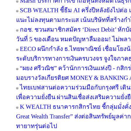
Marsh ประกาศการเข้าถือหุ้นทั้งหมดในธุร
SCB WEALTH ชี้ธีม AI ครึ่งปีหลังยังไปต่อ 
แนะไม่ลงทุนตามกระแส เน้นบริษัทที่สร้าง
กอช. ชวนสมาชิกสมัคร ‘Direct Debit’ หักบัญ
วันที่ 5 ของเดือน หมดปัญหาลืมออม! ไม่พล
EECO ผนึกกำลัง ธ.ไทยพาณิชย์ เชื่อมโยงนั
ระดับบริการทางการเงินครบวงจร จูงใจภาคธุรกิ
“ผยง ศรีวณิช” คว้านักการเงินแห่งปี - กสิ
มอบรางวัลเกียรติยศ MONEY & BANKING
ไทยเบฟสานต่อความร่วมมือกับกรุงศรี เดินห
เพื่อความยั่งยืน ผ่านสินเชื่อส่งเสริมความยั่
K WEALTH ธนาคารกสิกรไทย ชี้กลุ่มมั่งคั่งส
Great Wealth Transfer” ส่งต่อสินทรัพย์มูลค่
ทายาทรุ่นต่อไป