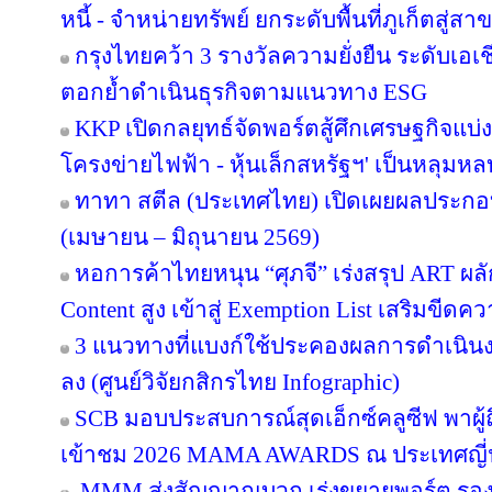
หนี้ - จำหน่ายทรัพย์ ยกระดับพื้นที่ภูเก็ตส
กรุงไทยคว้า 3 รางวัลความยั่งยืน ระดับเอเ
ตอกย้ำดำเนินธุรกิจตามแนวทาง ESG
KKP เปิดกลยุทธ์จัดพอร์ตสู้ศึกเศรษฐกิจแบ่งข
โครงข่ายไฟฟ้า - หุ้นเล็กสหรัฐฯ' เป็นหลุมหล
ทาทา สตีล (ประเทศไทย) เปิดเผยผลประกอ
(เมษายน – มิถุนายน 2569)
หอการค้าไทยหนุน “ศุภจี” เร่งสรุป ART ผลัก
Content สูง เข้าสู่ Exemption List เสริมข
3 แนวทางที่แบงก์ใช้ประคองผลการดำเนินงา
ลง (ศูนย์วิจัยกสิกรไทย Infographic)
SCB มอบประสบการณ์สุดเอ็กซ์คลูซีฟ พาผู
เข้าชม 2026 MAMA AWARDS ณ ประเทศญี่ปุ่
MMM ส่งสัญญาณบวก เร่งขยายพอร์ต รองรับอ