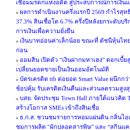
เชื่อมมรดกแห่งอดีต สู่ประสบการณ์การเงิ
ผลการดำเนินงานครึ่งแรกปี 2569 กำไรสุทธิ
37.3% สินเชื่อโต 6.7% ครึ่งปีหลังยกระดับบริ
การเงินเพื่อความยั่งยืน
เงินบาทอ่อนค่าเล็กน้อย ขณะที่ ดัชนีหุ้นไท
ก่อน
ออมสิน เปิดตัว “เงินฝากมหาเฮง” ดอกเบี้ยส
เปลี่ยนยอดขายเป็นเงินออมอัตโนมัติ
บัตรเครดิต ttb ต่อยอด Smart Value ผนึกกว
ช้อปคุ้ม รับเครดิตเงินคืนและส่วนลดรวมสูง
บสย. จัดประชุม Town Hall ภายใต้แนวคิด
สร้างโอกาส SMEs เข้าถึงสินเชื่อ
ธ.ก.ส. ชวนชมรายการหอมแผ่นดิน กลิ่นไอเ
ชมการผลิต "ผักปลอดสารพิษ” และ “สกินแ