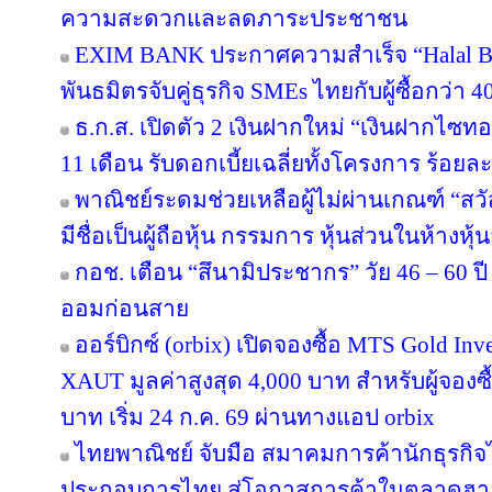
ความสะดวกและลดภาระประชาชน
EXIM BANK ประกาศความสำเร็จ “Halal Bri
พันธมิตรจับคู่ธุรกิจ SMEs ไทยกับผู้ซื้อกว่า 
ธ.ก.ส. เปิดตัว 2 เงินฝากใหม่ “เงินฝากไซ
11 เดือน รับดอกเบี้ยเฉลี่ยทั้งโครงการ ร้อยละ
พาณิชย์ระดมช่วยเหลือผู้ไม่ผ่านเกณฑ์ “สวั
มีชื่อเป็นผู้ถือหุ้น กรรมการ หุ้นส่วนในห้างหุ้
กอช. เตือน “สึนามิประชากร” วัย 46 – 60 ปี 
ออมก่อนสาย
ออร์บิกซ์ (orbix) เปิดจองซื้อ MTS Gold In
XAUT มูลค่าสูงสุด 4,000 บาท สำหรับผู้จองซ
บาท เริ่ม 24 ก.ค. 69 ผ่านทางแอป orbix
ไทยพาณิชย์ จับมือ สมาคมการค้านักธุรกิจไ
ประกอบการไทย สู่โอกาสการค้าในตลาดฮ