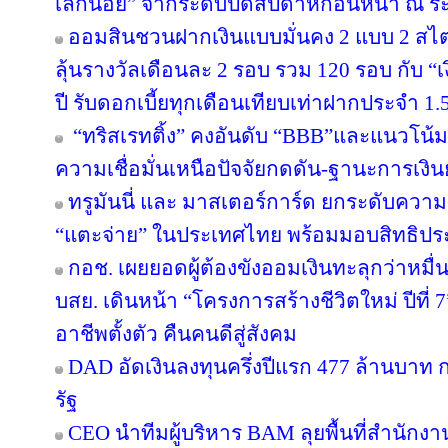
เล็กน้อย” จากระดับปิดสัปดาห์ก่อนหน้า ณ ร
ออมสินชวนฝากเงินแบบมั่นคง 2 แบบ 2 สไตล
ลุ้นรางวัลเดือนละ 2 รอบ รวม 120 รอบ กับ 
ปี รับดอกเบี้ยทุกเดือนเทียบเท่าฝากประจำ 1.5
“ทริสเรทติ้ง” คงอันดับ “BBB”และแนวโน้
ความเชื่อมั่นเหนือปัจจัยกดดัน-ฐานะการเงินย
ทรูมันนี่ และ มาสเตอร์การ์ด ยกระดับความร
“แตะจ่าย” ในประเทศไทย พร้อมมอบสิทธิประโ
กอช. เผยยอดผู้ต้องขังออมเงินทะลุกว่าหมื่
บสย. เดินหน้า “โครงการสร้างชีวิตใหม่ ปีที่
อาชีพตั้งตัว คืนคนดีสู่สังคม
DAD อัดเงินลงทุนครึ่งปีแรก 477 ล้านบาท
รัฐ
CEO นำทีมผู้บริหาร BAM ลุยพื้นที่สำนักง