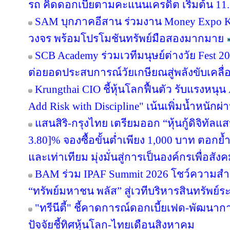
รถ คิดดอกเบี้ยตามคะแนนเครดิต เริ่มต้น 11.
SAM บุกภาคอีสาน ร่วมงาน Money Expo Ko
วงจร พร้อมโปรโมชันทรัพย์มือสองมากมาย
SCB Academy ร่วมเวทีมนุษย์ต่างวัย Fest 20
ต่อยอดประสบการณ์วัยเกษียณสู่พลังขับเคลื
Krungthai CIO ชี้หุ้นโลกฟื้นตัว รับแรงหนุน
Add Risk with Discipline" เน้นเพิ่มน้ำหนักผ่
แสนสิริ-กรุงไทย เตรียมออก “หุ้นกู้ดิจิทัลแส
3.80]% จองซื้อขั้นต่ำเพียง 1,000 บาท ตอกย้ำ
และเท่าเทียม มุ่งมั่นสู่การเป็นองค์กรเพื่อสัง
BAM ร่วม IPAF Summit 2026 โชว์ความสำเร
“ทรัพย์มหาชน พลัส” สู่เวทีบริหารสินทรัพย์ระ
"ทรีนีตี้" ชี้คาดการณ์ดอกเบี้ยเฟด-พัฒนา
ปัจจัยชี้ทิศหุ้นโลก-ไทยเดือนสิงหาคม