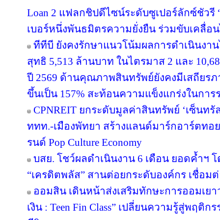
Loan 2 แฟลกชิปดีไซน์ระดับซูเปอร์ลักซ์ชัวรี 
เบอร์หนึ่งพันธมิตรความยั่งยืน ร่วมขับเคลื่
ทีทีบี ยังคงรักษาแนวโน้มผลการดำเนินงา
สุทธิ 5,513 ล้านบาท ในไตรมาส 2 และ 10,6
ปี 2569 ด้านคุณภาพสินทรัพย์ยังคงมีเสถียรภาพ
ขึ้นเป็น 157% สะท้อนความแข็งแกร่งในการร
CPNREIT ยกระดับมูลค่าสินทรัพย์ ‘เซ็นทรั
ททท.-เมืองพัทยา สร้างแลนด์มาร์กอาร์ตทอ
รนด์ Pop Culture Economy
บสย. โชว์ผลดำเนินงาน 6 เดือน ยอดค้ำฯ โ
“เครดิตพลัส” สานต่อยกระดับองค์กร เชื่อมต่
ออมสิน เดินหน้าส่งเสริมทักษะการออมเยาวช
เงิน : Teen Fin Class” เปลี่ยนความรู้สู่พฤติ