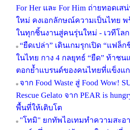
For Her และ For Him ถ่ายทอดเสน
ใหม่ คงเอกลักษณ์ความเป็นไทย พร
ในทุกชิ้นงานสู่คนรุ่นใหม่ - เวทีโลก
“ยืดเปล่า” เดินเกมรุกเปิด “แฟล็ก
ในไทย กาง 4 กลยุทธ์ “ยืด” ท้าชน
ตอกย้ำแบรนด์ของคนไทยที่แข็งแก
จาก Food Waste สู่ Food Wow! 
Rescue Gelato จาก PEAR is hungry 
พื้นที่ให้เติบโต
"โทมิ" ยกทัพไอเทมทำความสะอา