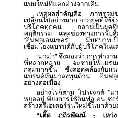
แบบใหม่ที่แตกต่างจากเดิม
เหตุผลสำคัญคือ ภาพรวมขอ
เปลี่ยนไปอย่างมาก จากยุคที่ใช้ข้
บริโภคทุกคน กลายเป็นยุคที่แ
พฤติกรรม และช่องทางการรับสื่
“อินฟลูเอนเซอร์” มีบทบาทเป
เชื่อมโยงแบรนด์กับผู้บริโภคในแต
“มาม่า” จึงมองว่า การทำงาน
ที่หลากหลาย จะช่วยให้แบรนด์เข
กลุ่มมากขึ้น ซึ่งสอดคล้องกับแ
แบรนด์หันมาลงทุนด้าน อินฟลูเ
อย่างต่อเนื่อง
อย่างไรก็ตาม โปรเจกต์ "ม
หยุดอยู่เพียงการใช้อินฟลูเอนเซอร์
สร้างครีเอเตอร์รุ่นใหม่ขึ้นมาด้วย
“เติ๊ด ภูถิรพัฒน์
-
เหว่