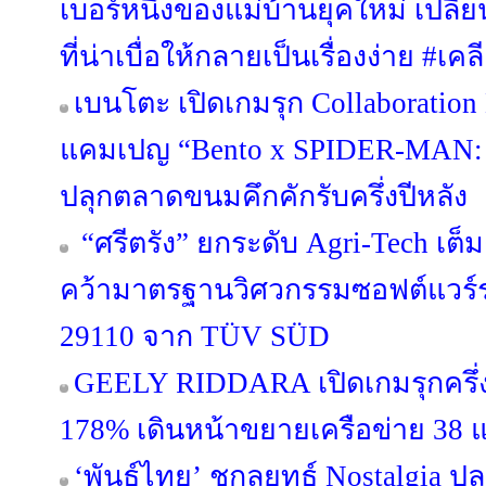
เบอร์หนึ่งของแม่บ้านยุคใหม่ เป
ที่น่าเบื่อให้กลายเป็นเรื่องง่าย #
เบนโตะ เปิดเกมรุก Collaboration 
แคมเปญ “Bento x SPIDER-MA
ปลุกตลาดขนมคึกคักรับครึ่งปีหลัง
“ศรีตรัง” ยกระดับ Agri-Tech เต็
คว้ามาตรฐานวิศวกรรมซอฟต์แวร์ร
29110 จาก TÜV SÜD
GEELY RIDDARA เปิดเกมรุกครึ่งป
178% เดินหน้าขยายเครือข่าย 38 แ
‘พันธุ์ไทย’ ชูกลยุทธ์ Nostalgia 