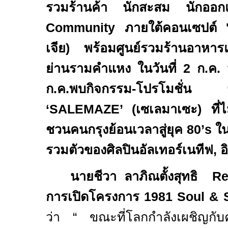
รวมร้านค้า นักสะสม นักออ
Community
ภายใต้คอนเซปต์
เจีย) พร้อมศูนย์รวมร้านอาหารแ
ย่านรามคำแหง ในวันที่
2
ก.ค. 
ก.ค.พบกิจกรรม-โปรโมชั่น 
‘
SALEMAZE’ (
เซเลมาเซะ) ที่
ชวนคนกรุงย้อนเวลาสู่ยุค 80’
s
ใ
รวมตัวของศิลปินอัลเทอร์เนทีฟ
,
อ
นายชีวา ลาภิณตั้งสุทธิ
Re
การเปิดโครงการ 1981
Soul & 
ว่า
“
ขณะที่โลกกำลังเผชิญกับ