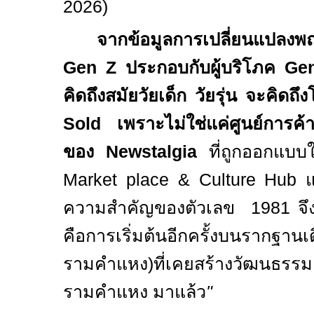
2026)
จากข้อมูลการเปลี่ยนแปลงพฤ
Gen Z
ประกอบกับผู้บริโภค
Ge
คิดถึงสมัยวัยเด็ก วัยรุ่น
จะคิดถึ
Sold
เพราะ
ไม่ใช่แค่
ศูนย์การค
ของ Newstalgia
ที่
ถูก
ออกแบบใ
Market place & Culture Hub
ความสำคัญของตัวเลข
1981
จึ
คือการเริ่มต้นอีกครั้งบนราก
ฐาน
เ
รามคำแหง)
ที่เคยสร้างวัฒนธรรม
รามคำแหง
มาแล้ว
"