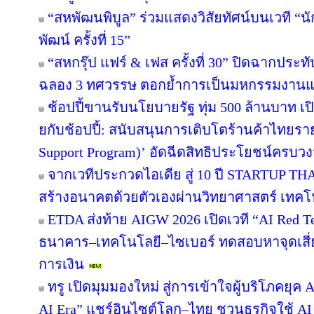
“สหพัฒนพิบูล” ร่วมแสดงวิสัยทัศน์บนเวที “นั
พัฒน์ ครั้งที่ 15”
“สหกรุ๊ป แฟร์ & เฟส ครั้งที่ 30” ปิดฉากปร
ฉลอง 3 ทศวรรษ ตอกย้ำการเป็นมหกรรมงานแฟร์
ช้อปปี้ขานรับนโยบายรัฐ ทุ่ม 500 ล้านบาท 
ยกับช้อปปี้: สนับสนุนการเติบโตร้านค้าไทยร
Support Program)’ อัดฉีดสิทธิประโยชน์ครบว
จากเวทีประกวดไอเดีย สู่ 10 ปี STARTUP T
สร้างอนาคตด้วยตัวเองผ่านวิทยาศาสตร์ เทค
ETDA ส่งท้าย AIGW 2026 เปิดเวที “AI Red 
ธนาคาร–เทคโนโลยี–ไซเบอร์ ทดสอบหาจุดเสี่ยง
การเงิน
ทรู เปิดมุมมองใหม่ สู่การเข้าใจผู้บริโภคยุค A
AI Era” แชร์อินไซต์โลก–ไทย ชวนธุรกิจใช้ AI