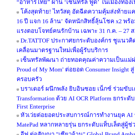
“อาหารไทย” ผ่าน ‘เซ็นทรัล ฟู้ด’ ในเมืองท่องเ
โค้งสุดท้าย! ไทวัสดุ อัดฉีดความคุ้มส่งท้าย
16 ปี แจก 16 ล้าน’ จัดหนักสิทธิ์ลุ้นโชค x2 พ
แรงตอบโจทย์คนรักบ้าน เฉพาะ 31 ก.ค. – 27 ส.ค.
Dr.TATTOF ประกาศยกระดับองค์กร ชูแนวคิ
เคลื่อนมาตรฐานใหม่เพื่อผู้รับบริการ
เซ็นทรัลพัฒนา ถ่ายทอดคุณค่าความเป็นแม่
Proud of My Mom' ต่อยอด Consumer Insight สู
ครอบครัว
บราเดอร์ ผนึกพลัง ยิบอินซอย เน็กซ์ ร่วมขับเ
Transformation ด้วย AI OCR Platform ยกระดับก
First Enterprise
หัวเว่ยต่อยอดประสบการณ์การทำงานยุค AI 
MatePad หลากหลายรุ่น ยกระดับแท็บเล็ตสู่ผู้
อีฟ ต่อสัญญา "เซียวจ้าน" Global Brand Ambass