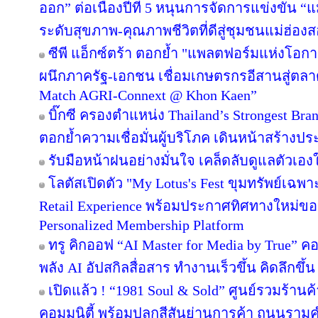
ออก” ต่อเนื่องปีที่ 5 หนุนการจัดการแข่งขัน “
ระดับสุขภาพ-คุณภาพชีวิตที่ดีสู่ชุมชนแม่ฮ่อง
ซีพี แอ็กซ์ตร้า ตอกย้ำ "แพลตฟอร์มแห่งโอก
ผนึกภาครัฐ-เอกชน เชื่อมเกษตรกรอีสานสู่ตล
Match AGRI-Connext @ Khon Kaen”
บิ๊กซี ครองตำแหน่ง Thailand’s Strongest Bra
ตอกย้ำความเชื่อมั่นผู้บริโภค เดินหน้าสร้าง
รับมือหน้าฝนอย่างมั่นใจ เคล็ดลับดูแลตัวเองให
โลตัสเปิดตัว "My Lotus's Fest ขุมทรัพย์เฉ
Retail Experience พร้อมประกาศทิศทางใหม่ของ 
Personalized Membership Platform
ทรู คิกออฟ “AI Master for Media by True” คอร
พลัง AI อัปสกิลสื่อสาร ทำงานเร็วขึ้น คิดลึกขึ
เปิดแล้ว ! “1981 Soul & Sold” ศูนย์รวมร้า
คอมมูนิตี้ พร้อมปลุกสีสันย่านการค้า ถนนรา