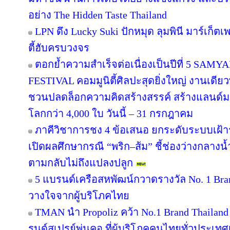
อย่าง The Hidden Taste Thailand
LPN ดึง Lucky Suki ปักหมุด ลุมพินี มาร์เก็ตเ
ตี้ฮับครบวงจร
ตอกย้ำความสำเร็จต่อเนื่องเป็นปีที่ 5 
FESTIVAL คอมมูนิตี้ศิลปะสุดยิ่งใหญ่ งานเดียว
ชวนปลดล็อกความคิดสร้างสรรค์ สร้างแลนด์มา
โลกกว่า 4,000 ใบ วันนี้ – 31 กรกฎาคม
ภาคีวิชาการชง 4 ข้อเสนอ ยกระดับระบบเฝ้า
เปิดผลศึกษากรณี “พริก–ส้ม” ชี้ช่องว่างกลางน้
ตามกลับไม่ถึงแปลงปลูก
5 แบรนด์เครือสหพัฒน์กวาดรางวัล No. 1 Bra
วางใจจากผู้บริโภคไทย
TMAN นำ Propoliz คว้า No.1 Brand Thailand 2
รนด์สเปรย์พ่นคอ ที่ผู้บริโภคคนไทยทั่วประเทศ