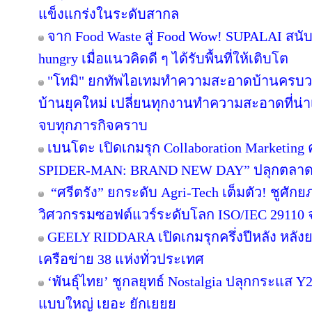
แข็งแกร่งในระดับสากล
จาก Food Waste สู่ Food Wow! SUPALAI สนับ
hungry เมื่อแนวคิดดี ๆ ได้รับพื้นที่ให้เติบโต
"โทมิ" ยกทัพไอเทมทำความสะอาดบ้านครบวงจ
บ้านยุคใหม่ เปลี่ยนทุกงานทำความสะอาดที่น่าเบื
จบทุกภารกิจคราบ
เบนโตะ เปิดเกมรุก Collaboration Marketing 
SPIDER-MAN: BRAND NEW DAY” ปลุกตลาดขนม
“ศรีตรัง” ยกระดับ Agri-Tech เต็มตัว! ชูศั
วิศวกรรมซอฟต์แวร์ระดับโลก ISO/IEC 29110
GEELY RIDDARA เปิดเกมรุกครึ่งปีหลัง หลัง
เครือข่าย 38 แห่งทั่วประเทศ
‘พันธุ์ไทย’ ชูกลยุทธ์ Nostalgia ปลุกกระแส 
แบบใหญ่ เยอะ ยักเยยย