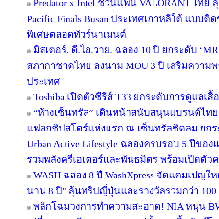
Predator x Intel ชวนแฟน VALORANT ไทย ลุ้น
Pacific Finals Busan ประเทศเกาหลีใต้ แบบต
พิเศษตลอดทัวร์นาเมนต์
มิสเตอร์. ดี.ไอ.วาย. ฉลอง 10 ปี ยกระดับ ‘MR.
สภากาชาดไทย ลงนาม MOU 3 ปี เสริมความพร้อ
ประเทศ
Toshiba เปิดตัวซีรีส์ T33 ยกระดับการดูแลเสื
“ห้างเซ็นทรัล” เดินหน้าสนับสนุนแบรนด์ไทย
แฟลกชิปสโตร์แห่งแรก ณ เซ็นทรัลชิดลม ยกระด
Urban Active Lifestyle ฉลองครบรอบ 5 ปีขอ
รวมพลังครีเอเตอร์และพันธมิตร พร้อมเปิดตัว
WASH ฉลอง 8 ปี WashXpress จัดแคมเปญใหญ่ "
นาน 8 ปี" ลุ้นทริปญี่ปุ่นและรางวัลรวมกว่า 100 ร
พลิกโฉมวงการทำความสะอาด! NIA หนุน BWC 