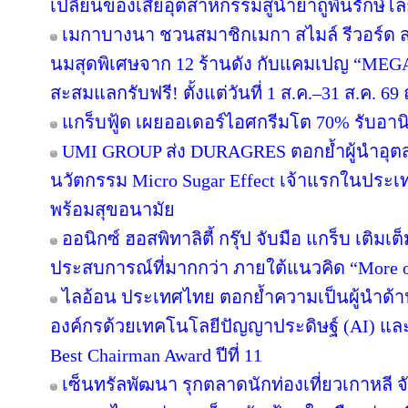
เปลี่ยนของเสียอุตสาหกรรมสู่น้ำยาถูพื้นรักษ์โล
เมกาบางนา ชวนสมาชิกเมกา สไมล์ รีวอร์ด ส่ง
นมสุดพิเศษจาก 12 ร้านดัง กับแคมเปญ “ME
สะสมแลกรับฟรี! ตั้งแต่วันที่ 1 ส.ค.–31 ส.ค. 
แกร็บฟู้ด เผยออเดอร์ไอศกรีมโต 70% รับอานิส
UMI GROUP ส่ง DURAGRES ตอกย้ำผู้นำอุตส
นวัตกรรม Micro Sugar Effect เจ้าแรกในปร
พร้อมสุขอนามัย
ออนิกซ์ ฮอสพิทาลิตี้ กรุ๊ป จับมือ แกร็บ เติมเ
ประสบการณ์ที่มากกว่า ภายใต้แนวคิด “More o
ไลอ้อน ประเทศไทย ตอกย้ำความเป็นผู้นำด้า
องค์กรด้วยเทคโนโลยีปัญญาประดิษฐ์ (AI) และ D
Best Chairman Award ปีที่ 11
เซ็นทรัลพัฒนา รุกตลาดนักท่องเที่ยวเกาหลี 