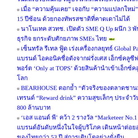
เมื่อ “ความคุ้นเคย” เจอกับ “ความแปลกใหม่
15 ปีซ้อน ด้วยกองทัพรสชาติที่คาดเดาไม่ได้
นาโนเทค สวทช. เปิดตัว SME Q Up ผนึก 3 
ธุรกิจ ยกระดับศักยภาพ SMEs ไทย
เซ็นทรัล รีเทล ฟู้ด เร่งเครื่องกลยุทธ์ Globa
แบรนด์ ไอคอนิคชื่อดังจากฝรั่งเศส เอ็กซ์คลูซี
พอร์ต ‘Only at TOPS’ ด้วยสินค้านำเข้าเอ็กซ์
โลก
BEARHOUSE ตอกย้ำ “ตัวจริงของตลาดชานม” เ
เทรนด์ “Reward drink” ความสุขเล็กๆ ประจำวัน 
800 ล้านบาท
‘เอส แอนด์ พี’ คว้า 2 รางวัล “Marketeer No.
แบรนด์อันดับหนึ่งในใจผู้บริโภค เดินหน้าต่
ของไทยกว่า 53 ปี สู่การเติบโตอย่างยั่งยืน