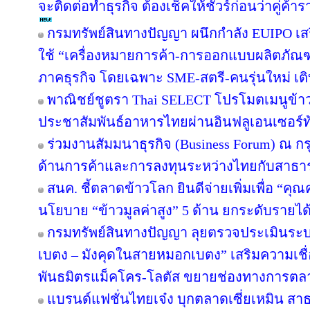
จะติดต่อทำธุรกิจ ต้องเช็คให้ชัวร์ก่อนว่าคู่ค้าร
กรมทรัพย์สินทางปัญญา ผนึกกำลัง EUIPO เ
ใช้ “เครื่องหมายการค้า-การออกแบบผลิตภัณฑ
ภาคธุรกิจ โดยเฉพาะ SME-สตรี-คนรุ่นใหม่ เติบ
พาณิชย์ชูตรา Thai SELECT โปรโมตเมนูข้าว
ประชาสัมพันธ์อาหารไทยผ่านอินฟลูเอนเซอร์ท้
ร่วมงานสัมมนาธุรกิจ (Business Forum) ณ ก
ด้านการค้าและการลงทุนระหว่างไทยกับสาธาร
สนค. ชี้ตลาดข้าวโลก ยินดีจ่ายเพิ่มเพื่อ “คุ
นโยบาย “ข้าวมูลค่าสูง” 5 ด้าน ยกระดับราย
กรมทรัพย์สินทางปัญญา ลุยตรวจประเมินระ
เบตง – มังคุดในสายหมอกเบตง” เสริมความเชื่อม
พันธมิตรแม็คโคร-โลตัส ขยายช่องทางการตลาด
แบรนด์แฟชั่นไทยเจ๋ง บุกตลาดเซี่ยเหมิน 