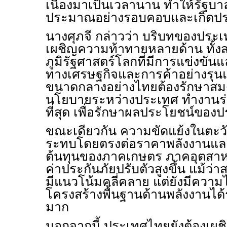
เนื่องมาเป็นเวลานาน ทำให้รัฐบา
ประมาณอย่างรอบคอบและเกิดประ
นางศุภจี กล่าวว่า บริบทของประเ
เผชิญความท้าทายหลายด้าน ทั้ง
ภูมิรัฐศาสตร์โลกที่มีการแข่งขัน
ทางเศรษฐกิจและการค้าอย่างรุน
ขนาดกลางอย่างไทยต้องรักษาสม
นโยบายระหว่างประเทศ ทำงานร่ว
ที่สุด เพื่อรักษาผลประโยชน์ของ
ขณะเดียวกัน ความขัดแย้งในตะว
ระทบโดยตรงต่อราคาพลังงานและ
ต้นทุนของภาคเกษตร ภาคอุตสาห
ค่าประกันภัยปรับตัวสูงขึ้น แม้ว
มีแนวโน้มคลี่คลาย แต่ยังมีความไ
โครงสร้างพื้นฐานด้านพลังงานได
มาก
นอกจากนี้ ประเทศไทยยังต้องเผช