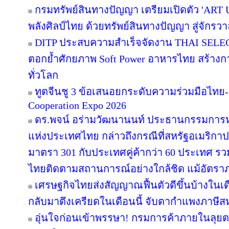
กรมทรัพย์สินทางปัญญา เตรียมเปิดตัว 'ART
พลังศิลป์ไทย ด้วยทรัพย์สินทางปัญญา สู่จักร
DITP ประสบความสำเร็จจัดงาน THAI SELECT
ตอกย้ำศักยภาพ Soft Power อาหารไทย สร้างการร
ทั่วโลก
ทูตจีนชู 3 ข้อเสนอยกระดับความร่วมมือไทย-จ
Cooperation Expo 2026
ดร.พจน์ อร่ามวัฒนานนท์ ประธานกรรมกา
แห่งประเทศไทย กล่าวถึงกรณีที่สหรัฐอเมริกา
มาตรา 301 กับประเทศคู่ค้ากว่า 60 ประเทศ รว
ไทยติดตามสถานการณ์อย่างใกล้ชิด แม้อัตราภา
เศรษฐกิจไทยส่งสัญญาณฟื้นตัวดีขึ้นบ้างในเด
กลับมาตึงเครียดในเดือนนี้ จับตากำแพงภาษีส
อุ่นใจก่อนเข้าพรรษา! กรมการค้าภายในลุยตร