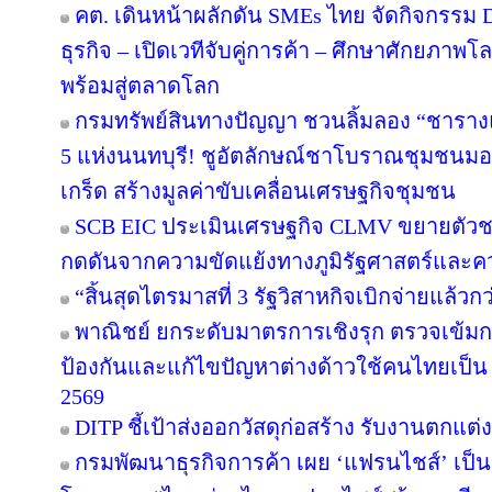
คต. เดินหน้าผลักดัน SMEs ไทย จัดกิจกรรม D
ธุรกิจ – เปิดเวทีจับคู่การค้า – ศึกษาศักยภาพ
พร้อมสู่ตลาดโลก
กรมทรัพย์สินทางปัญญา ชวนลิ้มลอง “ชารางแด
5 แห่งนนทบุรี! ชูอัตลักษณ์ชาโบราณชุมชนมอญ 
เกร็ด สร้างมูลค่าขับเคลื่อนเศรษฐกิจชุมชน
SCB EIC ประเมินเศรษฐกิจ CLMV ขยายตัวช
กดดันจากความขัดแย้งทางภูมิรัฐศาสตร์และคว
“สิ้นสุดไตรมาสที่ 3 รัฐวิสาหกิจเบิกจ่ายแล้ว
พาณิชย์ ยกระดับมาตรการเชิงรุก ตรวจเข้มก
ป้องกันและแก้ไขปัญหาต่างด้าวใช้คนไทยเป็น “
2569
DITP ชี้เป้าส่งออกวัสดุก่อสร้าง รับงานตกแต
กรมพัฒนาธุรกิจการค้า เผย ‘แฟรนไชส์’ เป็น