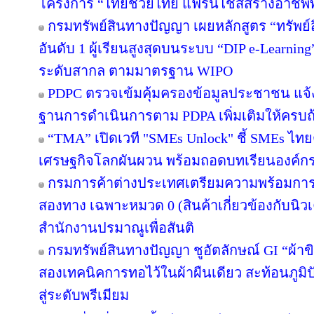
โครงการ “ไทยช่วยไทย แฟรนไชส์สร้างอาชีพพ
กรมทรัพย์สินทางปัญญา เผยหลักสูตร “ทรัพย
อันดับ 1 ผู้เรียนสูงสุดบนระบบ “DIP e-Learnin
ระดับสากล ตามมาตรฐาน WIPO
PDPC ตรวจเข้มคุ้มครองข้อมูลประชาชน แจ้ง
ฐานการดำเนินการตาม PDPA เพิ่มเติมให้ครบถ
“TMA” เปิดเวที "SMEs Unlock" ชี้ SMEs ไทยต
เศรษฐกิจโลกผันผวน พร้อมถอดบทเรียนองค์กรต้
กรมการค้าต่างประเทศเตรียมความพร้อมการ
สองทาง เฉพาะหมวด 0 (สินค้าเกี่ยวข้องกับนิว
สำนักงานปรมาณูเพื่อสันติ
กรมทรัพย์สินทางปัญญา ชูอัตลักษณ์ GI “ผ้าข
สองเทคนิคการทอไว้ในผ้าผืนเดียว สะท้อนภูมิ
สู่ระดับพรีเมียม