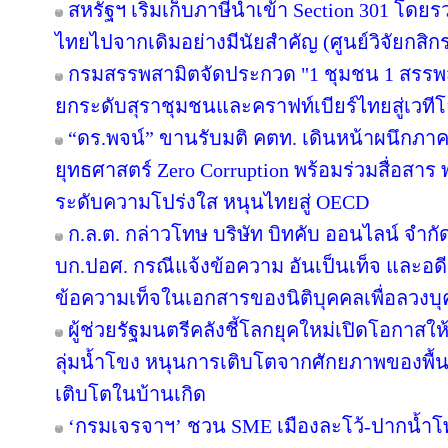
สหรัฐฯ เริ่มเก็บภาษีนำเข้า Section 301 โดยร
ไทยไปจากเดิมอย่างมีนัยสำคัญ (ศูนย์วิจัยกสิก
กรมสรรพสามิตจัดประกวด "1 ชุมชน 1 สรรพส
ยกระดับสุราชุมชนและคราฟท์เบียร์ไทยสู่เวที
“ดร.พจน์” ขานรับมติ คตท. เดินหน้าผนึกภาค
ยุทธศาสตร์ Zero Corruption พร้อมร่วมสื่อส
ระดับความโปร่งใส หนุนไทยสู่ OECD
ก.ล.ต. กล่าวโทษ บริษัท บิทคับ ออนไลน์ จำก
บก.ปอศ. กรณีแจ้งข้อความ อันเป็นเท็จ และอ
ข้อความเท็จในเอกสารของนิติบุคคลเพื่อลวงบ
ผู้ช่วยรัฐมนตรีคลังชี้โลกยุคใหม่เปิดโอกาสให
ลุ่มน้ำโขง หนุนการเติบโตจากศักยภาพของพื้นท
เติบโตในบ้านเกิด
‘กรมเจรจาฯ’ ชวน SME เมืองละโว้-ปากน้ำโพ