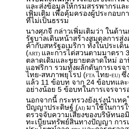
และส่งข้อมูลให้กรมสรรพากรและ
เพิ่มเติม เพื่อคุ้มครองผู้ประกอ
ที่ไม่เป็นธรรม
นางศุภจี กล่าวเพิ่มเติมว่า ในด้
รัฐบาลเดินหน้าสร้างสมดุลการส่
ค้ากับสหรัฐอเมริกา ทั้งในประเ
(
และการไต่สวนตามมาตรา 30
ART)
ตลาดเดิมและขยายตลาดใหม่ อาทิ
แอฟริกา รวมทั้งผลักดันการเจร
ไทย-สหภาพยุโรป (
ไทย-
ซึ
FTA
EU)
แล้ว 11 ข้อบท จาก 24 ข้อบทและตั้
อย่างน้อย 5 ข้อบทในการเจรจารอ
นอกจากนี้ กระทรวงยังเร่งนำเทคโ
ปัญญาประดิษฐ์ (
มาใช้ในการให
AI)
ตรวจจับความเสี่ยงของบริษัทนอมิ
ทะเบียนทรัพย์สินทางปัญญา การ