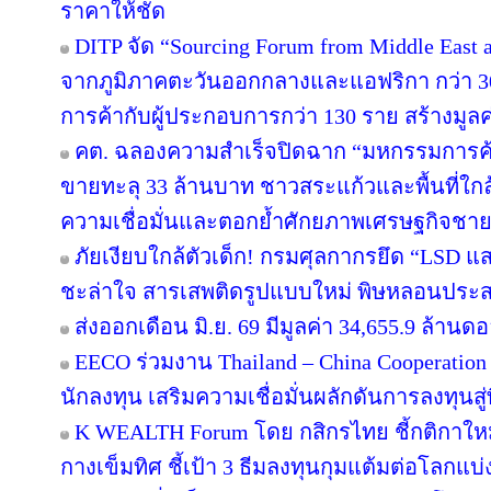
ราคาให้ชัด
DITP จัด “Sourcing Forum from Middle East an
จากภูมิภาคตะวันออกกลางและแอฟริกา กว่า 30
การค้ากับผู้ประกอบการกว่า 130 ราย สร้างมูลค
คต. ฉลองความสำเร็จปิดฉาก “มหกรรมการค
ขายทะลุ 33 ล้านบาท ชาวสระแก้วและพื้นที่ใกล้เ
ความเชื่อมั่นและตอกย้ำศักยภาพเศรษฐกิจชาย
ภัยเงียบใกล้ตัวเด็ก! กรมศุลกากรยึด “LSD แ
ชะล่าใจ สารเสพติดรูปแบบใหม่ พิษหลอนประส
ส่งออกเดือน มิ.ย. 69 มีมูลค่า 34,655.9 ล้าน
EECO ร่วมงาน Thailand – China Cooperation
นักลงทุน เสริมความเชื่อมั่นผลักดันการลงทุนสู่พ
K WEALTH Forum โดย กสิกรไทย ชี้กติกาใหม่
กางเข็มทิศ ชี้เป้า 3 ธีมลงทุนกุมแต้มต่อโลกแบ่ง