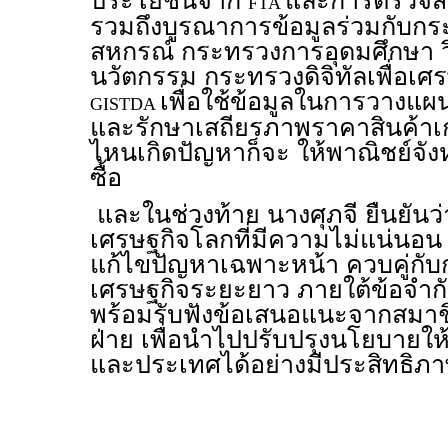
ประโยชน์จาก
และการตรวจสอบ
FTA
รวมถึงบูรณาการข้อมูลร่วมกับ
สหกรณ์ กระทรวงการอุดมศึกษา ว
นวัตกรรม กระทรวงดิจิทัลเพื่อเ
เพื่อใช้ข้อมูลในการวางแ
GISTDA
และรักษาเสถียรภาพราคาสินค้าเก
ไหนเกิดปัญหาก็จะ ให้พาณิชย์จั
ซื้อ
และในช่วงท้าย นางศุภจี ยืนยัน
เศรษฐกิจโลกที่มีความไม่แน่นอน
แก้ไขปัญหาเฉพาะหน้า ควบคู่กับ
เศรษฐกิจระยะยาว ภายใต้ข้อจำ
พร้อมรับฟังข้อเสนอแนะจากสมาช
ฝ่าย เพื่อนำไปปรับปรุงนโยบาย
และประเทศได้อย่างมีประสิทธิภา