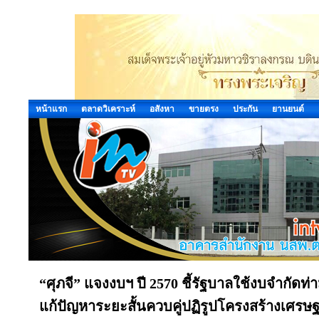
หน้าแรก
ตลาดวิเคราะห์
อสังหา
ขายตรง
ประกัน
ยานยนต์
“ศุภจี” แจงงบฯ ปี 2570 ชี้รัฐบาลใช้งบจำกัด
แก้ปัญหาระยะสั้นควบคู่ปฏิรูปโครงสร้างเศรษฐ