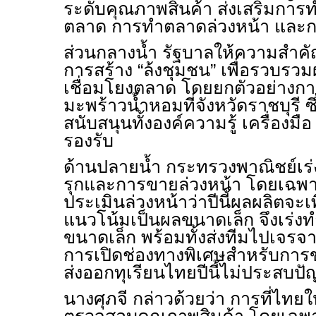
ระดับคุณภาพสินค้า ส่งเสริมการ
ตลาด การทำตลาดล่วงหน้า และก
ส่วนกลางน้ำ รัฐบาลให้ความสำค
การสร้าง “ล้งชุมชน” เพื่อรวบรวม
เชื่อมโยงตลาด โดยยกตัวอย่างการ
มะพร้าวน้ำหอมที่จังหวัดราชบุรี ซ
สนับสนุนทั้งองค์ความรู้ เครื่อง
รองรับ
ด้านปลายน้ำ กระทรวงพาณิชย์เร
รุกและการขายล่วงหน้า โดยเฉพาะท
ประเมินล่วงหน้าว่าปีนี้ผลผลิตจะเ
แนวโน้มเป็นผลขนาดเล็ก จึงเร่ง
ขนาดเล็ก พร้อมทั้งส่งทีมไปเจรจา
การเปิดช่องทางพิเศษสำหรับการข
ส่งออกทุเรียนไทยปีนี้ไม่ประสบป
นางศุภจี กล่าวด้วยว่า การที่ไท