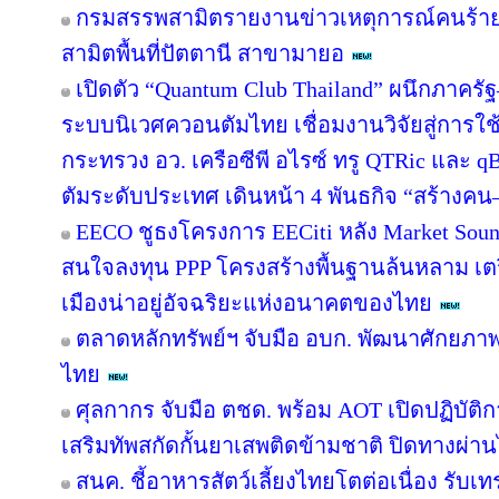
กรมสรรพสามิตรายงานข่าวเหตุการณ์คนร้าย
สามิตพื้นที่ปัตตานี สาขามายอ
เปิดตัว “Quantum Club Thailand” ผนึกภาคร
ระบบนิเวศควอนตัมไทย เชื่อมงานวิจัยสู่การ
กระทรวง อว. เครือซีพี อไรซ์ ทรู QTRic และ 
ตัมระดับประเทศ เดินหน้า 4 พันธกิจ “สร้างคน–
EECO ชูธงโครงการ EECiti หลัง Market Soun
สนใจลงทุน PPP โครงสร้างพื้นฐานล้นหลาม เตรีย
เมืองน่าอยู่อัจฉริยะแห่งอนาคตของไทย
ตลาดหลักทรัพย์ฯ จับมือ อบก. พัฒนาศักยภ
ไทย
ศุลกากร จับมือ ตชด. พร้อม AOT เปิดปฏิบัติกา
เสริมทัพสกัดกั้นยาเสพติดข้ามชาติ ปิดทางผ่
สนค. ชี้อาหารสัตว์เลี้ยงไทยโตต่อเนื่อง รับเท