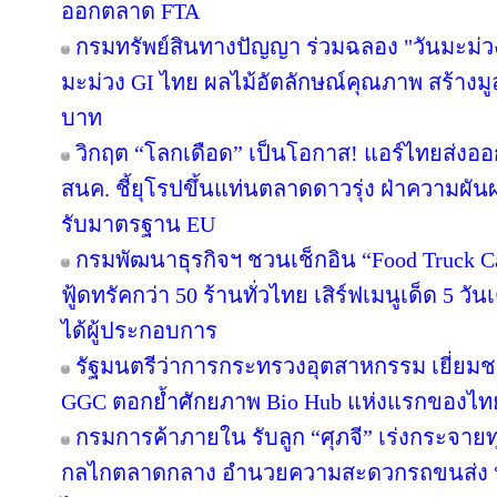
ออกตลาด FTA
กรมทรัพย์สินทางปัญญา ร่วมฉลอง "วันมะม่ว
มะม่วง GI ไทย ผลไม้อัตลักษณ์คุณภาพ สร้างมู
บาท
วิกฤต “โลกเดือด” เป็นโอกาส! แอร์ไทยส่งออ
สนค. ชี้ยุโรปขึ้นแท่นตลาดดาวรุ่ง ฝ่าความผัน
รับมาตรฐาน EU
กรมพัฒนาธุรกิจฯ ชวนเช็กอิน “Food Truck 
ฟู้ดทรัคกว่า 50 ร้านทั่วไทย เสิร์ฟเมนูเด็ด 5 วั
ได้ผู้ประกอบการ
รัฐมนตรีว่าการกระทรวงอุตสาหกรรม เยี่ยม
GGC ตอกย้ำศักยภาพ Bio Hub แห่งแรกของไท
กรมการค้าภายใน รับลูก “ศุภจี” เร่งกระจายทุเ
กลไกตลาดกลาง อำนวยความสะดวกรถขนส่ง หน