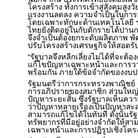
โครงสร้าง ทั้งการเข้าสู่สังคมสู
แรงงานลดลง ความจำเป็นในการ
โดยเฉพาะทักษะด้านเทคโนโลยี รว
ไทยยังติดอยู่ในกับดักรายได้ปา
จึงจำเป็นต้องยกระดับผลิตภาพ 
ปรับโครงสร้างเศรษฐกิจให้สอดร
“รัฐบาลจึงหลีกเลี่ยงไม่ได้ที่จะต้
แก้ไขปัญหาเฉพาะหน้าและการ
พร้อมกัน ภายใต้ข้อจำกัดของงบปร
รัฐมนตรีว่าการกระทรวงพาณิชย์ ก
การอภิปรายของสมาชิก ส่วนใหญ่
ปัญหาระยะสั้น ซึ่งรัฐบาลเห็นคว
ว่าปัญหาหลายเรื่องเป็นปัญหาส
สามารถแก้ไขได้ในทันที ดังนั้นรั
ทรัพยากรที่มีอยู่อย่างจำกัดให้ส
เฉพาะหน้าและการปฏิรูปเชิงโครง