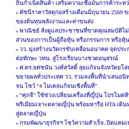
ถิ่นกำเนิดสินค้า เสริมความเชื่อมั่นการค้าระห
ดัชนีราคาวัสดุก่อสร้างเดือนมิถุนายน 2569
ของต้นทุนพลังงานและค่าขนส่ง
พาณิชย์ สั่งดูแลประชาชนที่ขาดคุณสมบัติไม
ส่วนของการเป็นผู้ถือหุ้น หรือกรรมการ หรือหุ้น
วว. มุ่งสร้างนวัตกรขับเคลื่อนอนาคต จุดประก
ต่อทักษะ วทน. สู่โรงเรียนบางชวดอนุสรณ์
ศ.ดร.ยศชนัน วงศ์สวัสดิ์ ลุยแก้จนจังหวัดยโ
ขยายผลทั่วประเทศ วว. ร่วมลงพื้นที่นำเสนอ
จน โชว์ “4 โมเดลแก้จนเชิงพื้นที่”
“ศุภจี” ใช้ช่วงเปลี่ยนเครื่องที่ญี่ปุ่น โปร
พรีเมียมเจาะตลาดญี่ปุ่น พร้อมหารือ HTA เดิ
สู่ตลาดญี่ปุ่น
กรมพัฒนาธุรกิจฯ โชว์ความสำเร็จ..ปิดแคมเป