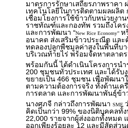
มาตรการรักษาเสถียรภาพราคา ผ่
เทคโนโลยีในการติดตามผลผลิต 
เชื่อมโยงการใช้ข้าวกับหน่วยงาน
ราชทัณฑ์และกองทัพ รวมถึงโค
และการพัฒนา “
หร
New Rice Economy”
อนาคต ส่งเสริมข้าวประณีต และ
ทดลองปลูกพืชมูลค่าสูงในพื้นที่
บริเวณท้ายไร่ พร้อมจัดหาตลาดรอ
พร้อมกันนี้ ได้ดำเนินโครงการน
200 ชุมชนทั่วประเทศ และได้รับ
ขยายเป็น 466 ชุมชน เพื่อพัฒนาให
ตามความต้องการจริง ทั้งด้านเคร
การตลาด และการพัฒนาพันธุ์ข้า
นางศุภจี กล่าวถึงการพัฒนา
ว
SME
คิดเป็นกว่า 99% ของนิติบุคคลทั
22,000 รายจากผู้ส่งออกทั้งหมด แ
ออกเพียงร้อยละ 12 และมีสัดส่วน