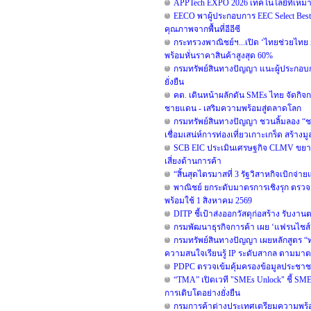
APPTech EXPO 2026 เทคโนโลยีที่เหม
EECO พาผู้ประกอบการ EEC Select Best S
คุณภาพจากพื้นที่อีอีซี
กระทรวงพาณิชย์ฯ...เปิด ‘ไทยช่วยไทย x Lo
พร้อมหั่นราคาสินค้าสูงสุด 60%
กรมทรัพย์สินทางปัญญา แนะผู้ประกอบ
ยั่งยืน
คต. เดินหน้าผลักดัน SMEs ไทย จัดกิจกร
ชายแดน - เสริมความพร้อมสู่ตลาดโลก
กรมทรัพย์สินทางปัญญา ชวนลิ้มลอง “ช
เชื่อมเสน่ห์การท่องเที่ยวเกาะเกร็ด สร้าง
SCB EIC ประเมินเศรษฐกิจ CLMV ขยา
เสี่ยงด้านการค้า
“สิ้นสุดไตรมาสที่ 3 รัฐวิสาหกิจเบิกจ่
พาณิชย์ ยกระดับมาตรการเชิงรุก ตรวจเ
พร้อมใช้ 1 สิงหาคม 2569
DITP ชี้เป้าส่งออกวัสดุก่อสร้าง รับง
กรมพัฒนาธุรกิจการค้า เผย ‘แฟรนไชส์
กรมทรัพย์สินทางปัญญา เผยหลักสูตร “ทร
ความสนใจเรียนรู้ IP ระดับสากล ตามม
PDPC ตรวจเข้มคุ้มครองข้อมูลประชาชน
“TMA” เปิดเวที "SMEs Unlock" ชี้ SM
การเติบโตอย่างยั่งยืน
กรมการค้าต่างประเทศเตรียมความพร้อม