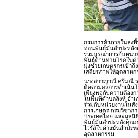
กรมการค้าภายในลงพื้
ท่อนพันธุ์มันสำปะหล
ร่วมบูรณาการกับหน่
พันธุ์ต้านทานโรคใบด่
มุ่งช่วยเกษตรกรเข้าถึ
เสถียรภาพให้อุตสาห
นางสาวญาณี ศรีมณี รอ
ติดตามผลการดำเนินโค
เพียงพอกับความต้องกา
ในพื้นที่ตำบลสิงห์ อ
ร่วมกับหน่วยงานในสั
การเกษตร กรมวิชาการ
ประเทศไทย และมูลนิ
พันธุ์มันสำปะหลังคุ
ไวรัสใบด่างมันสำปะห
อุตสาหกรรม