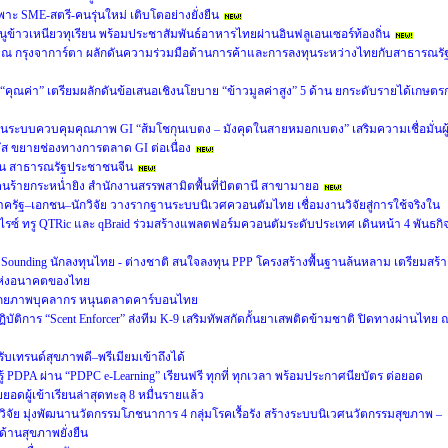
ะ SME-สตรี-คนรุ่นใหม่ เติบโตอย่างยั่งยืน
ข้าวเหนียวทุเรียน พร้อมประชาสัมพันธ์อาหารไทยผ่านอินฟลูเอนเซอร์ท้องถิ่น
m) ณ กรุงจาการ์ตา ผลักดันความร่วมมือด้านการค้าและการลงทุนระหว่างไทยกับสาธารณรั
่อ “คุณค่า” เตรียมผลักดันข้อเสนอเชิงนโยบาย “ข้าวมูลค่าสูง” 5 ด้าน ยกระดับรายได้เกษตร
นระบบควบคุมคุณภาพ GI “ส้มโชกุนเบตง – มังคุดในสายหมอกเบตง” เสริมความเชื่อมั่นผู
ัส ขยายช่องทางการตลาด GI ต่อเนื่อง
มิน สาธารณรัฐประชาชนจีน
ร้ายกระหน่ำยิง สำนักงานสรรพสามิตพื้นที่ปัตตานี สาขามายอ
ภาครัฐ–เอกชน–นักวิจัย วางรากฐานระบบนิเวศควอนตัมไทย เชื่อมงานวิจัยสู่การใช้จริงใน
ไรซ์ ทรู QTRic และ qBraid ร่วมสร้างแพลตฟอร์มควอนตัมระดับประเทศ เดินหน้า 4 พันธกิ
 Sounding นักลงทุนไทย - ต่างชาติ สนใจลงทุน PPP โครงสร้างพื้นฐานล้นหลาม เตรียมสร้า
ิยะแห่งอนาคตของไทย
ศักยภาพบุคลากร หนุนตลาดคาร์บอนไทย
ิบัติการ “Scent Enforcer” ส่งทีม K-9 เสริมทัพสกัดกั้นยาเสพติดข้ามชาติ ปิดทางผ่านไทย 
 รับเทรนด์สุขภาพดี–พรีเมียมเข้าถึงได้
 PDPA ผ่าน “PDPC e-Learning” เรียนฟรี ทุกที่ ทุกเวลา พร้อมประกาศนียบัตร ต่อยอด
อดผู้เข้าเรียนล่าสุดทะลุ 8 หมื่นรายแล้ว
วิจัย มุ่งพัฒนานวัตกรรมโภชนาการ 4 กลุ่มโรคเรื้อรัง สร้างระบบนิเวศนวัตกรรมสุขภาพ –
ด้านสุขภาพยั่งยืน