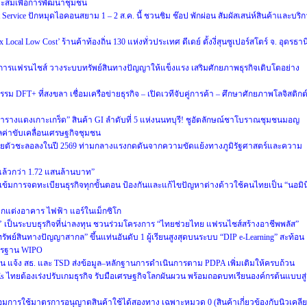
าะสมเพื่อการพัฒนาชุมชน
ervice ปักหมุดไอคอนสยาม 1 – 2 ส.ค. นี้ ชวนชิม ช๊อป พักผ่อน สัมผัสเสน่ห์สินค้าและบริ
cal Low Cost’ ร้านค้าท้องถิ่น 130 แห่งทั่วประเทศ ดีเดย์ ตั้งงี่สุนซูเปอร์สโตร์ จ. อุดรธาน
การแฟรนไชส์ วางระบบทรัพย์สินทางปัญญาให้แข็งแรง เสริมศักยภาพธุรกิจเติบโตอย่าง
รม DFT+ ที่สงขลา เชื่อมเครือข่ายธุรกิจ – เปิดเวทีจับคู่การค้า – ศึกษาศักยภาพโลจิสติกต
ารางแดงเกาะเกร็ด” สินค้า GI ลำดับที่ 5 แห่งนนทบุรี! ชูอัตลักษณ์ชาโบราณชุมชนมอญ
มูลค่าขับเคลื่อนเศรษฐกิจชุมชน
ยตัวชะลอลงในปี 2569 ท่ามกลางแรงกดดันจากความขัดแย้งทางภูมิรัฐศาสตร์และความ
ายแล้วกว่า 1.72 แสนล้านบาท”
ข้มการจดทะเบียนธุรกิจทุกขั้นตอน ป้องกันและแก้ไขปัญหาต่างด้าวใช้คนไทยเป็น “นอมิน
านตกแต่งอาคาร ไฟฟ้า แอร์ในเม็กซิโก
’ เป็นระบบธุรกิจที่น่าลงทุน ชวนร่วมโครงการ “ไทยช่วยไทย แฟรนไชส์สร้างอาชีพพลัส”
ัพย์สินทางปัญญาสากล” ขึ้นแท่นอันดับ 1 ผู้เรียนสูงสุดบนระบบ “DIP e-Learning” สะท้อน
าตรฐาน WIPO
 แจ้ง สธ. และ TSD ส่งข้อมูล–หลักฐานการดำเนินการตาม PDPA เพิ่มเติมให้ครบถ้วน
Es ไทยต้องเร่งปรับเกมธุรกิจ รับมือเศรษฐกิจโลกผันผวน พร้อมถอดบทเรียนองค์กรต้นแบบสู่
การใช้มาตรการอนุญาตสินค้าใช้ได้สองทาง เฉพาะหมวด 0 (สินค้าเกี่ยวข้องกับนิวเคลียร