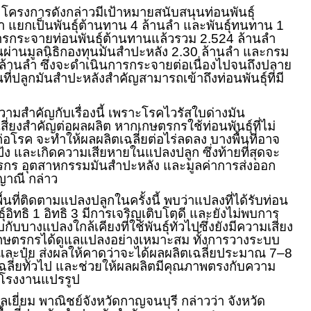
โครงการดังกล่าวมีเป้าหมายสนับสนุนท่อนพันธุ์
 แยกเป็นพันธุ์ต้านทาน 4 ล้านลำ และพันธุ์ทนทาน 1
ารกระจายท่อนพันธุ์ต้านทานแล้วรวม 2.524 ล้านลำ
นผ่านมูลนิธิกองทุนมันสำปะหลัง 2.30 ล้านลำ และกรม
ล้านลำ ซึ่งจะดำเนินการกระจายต่อเนื่องไปจนถึงปลาย
นที่ปลูกมันสำปะหลังสำคัญสามารถเข้าถึงท่อนพันธุ์ที่มี
ามสำคัญกับเรื่องนี้ เพราะโรคไวรัสใบด่างมัน
เสี่ยงสำคัญต่อผลผลิต หากเกษตรกรใช้ท่อนพันธุ์ที่ไม่
โรค จะทำให้ผลผลิตเฉลี่ยต่อไร่ลดลง บางพื้นที่อาจ
ป้ง และเกิดความเสียหายในแปลงปลูก ซึ่งท้ายที่สุดจะ
กร อุตสาหกรรมมันสำปะหลัง และมูลค่าการส่งออก
าณี กล่าว
นที่ติดตามแปลงปลูกในครั้งนี้ พบว่าแปลงที่ได้รับท่อน
ธุ์อิทธิ 1 อิทธิ 3 มีการเจริญเติบโตดี และยังไม่พบการ
กับบางแปลงใกล้เคียงที่ใช้พันธุ์ทั่วไปซึ่งยังมีความเสี่ยง
กษตรกรได้ดูแลแปลงอย่างเหมาะสม ทั้งการวางระบบ
ละปุ๋ย ส่งผลให้คาดว่าจะได้ผลผลิตเฉลี่ยประมาณ 7–8
ค่าเฉลี่ยทั่วไป และช่วยให้ผลผลิตมีคุณภาพตรงกับความ
โรงงานแปรรูป
เยี่ยม พาณิชย์จังหวัดกาญจนบุรี กล่าวว่า จังหวัด