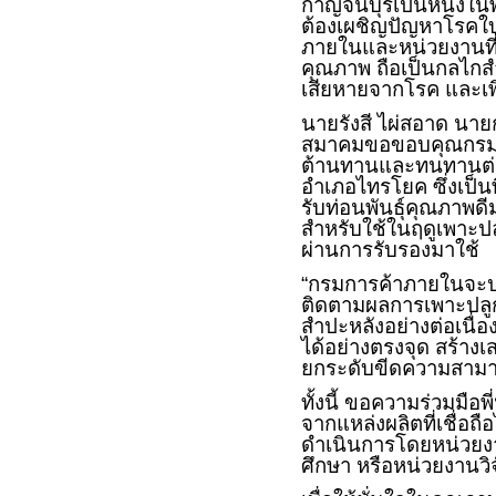
กาญจนบุรีเป็นหนึ่งใ
ต้องเผชิญปัญหาโรคใบด
ภายในและหน่วยงานที่เ
คุณภาพ ถือเป็นกลไกส
เสียหายจากโรค และเพิ
นายรังสี ไผ่สอาด นา
สมาคมขอขอบคุณกรมกา
ต้านทานและทนทานต่อโ
อำเภอไทรโยค ซึ่งเป็น
รับท่อนพันธุ์คุณภาพด
สำหรับใช้ในฤดูเพาะปล
ผ่านการรับรองมาใช้
“กรมการค้าภายในจะประ
ติดตามผลการเพาะปลูก
สำปะหลังอย่างต่อเนื่
ได้อย่างตรงจุด สร้า
ยกระดับขีดความสาม
ทั้งนี้ ขอความร่วมมือพ
จากแหล่งผลิตที่เชื่อถื
ดำเนินการโดยหน่วยงาน
ศึกษา หรือหน่วยงานวิ