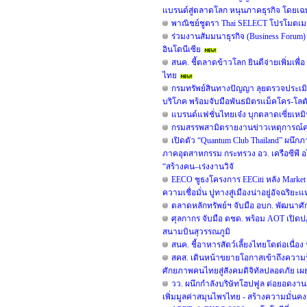
แบรนด์สู่ตลาดโลก หนุนภาคธุรกิจ โดยเฉพา
พาณิชย์ชูตรา Thai SELECT โปรโมตเมนู
ร่วมงานสัมมนาธุรกิจ (Business Foru
อินโดนีเซีย
สนค. ชี้ตลาดข้าวโลก ยินดีจ่ายเพิ่มเพื
ไทย
กรมทรัพย์สินทางปัญญา ลุยตรวจประเมิ
บริโภค พร้อมจับมือพันธมิตรแม็คโคร-โลต
แบรนด์แฟชั่นไทยเจ๋ง บุกตลาดเซี่ยเห
กรมสรรพสามิตรายงานข่าวเหตุการณ์คน
เปิดตัว “Quantum Club Thailand” ผนึก
ภาคอุตสาหกรรม กระทรวง อว. เครือซีพี อ
“สร้างคน–เร่งงานวิจั
EECO ชูธงโครงการ EECiti หลัง Market
ความเชื่อมั่น ปูทางสู่เมืองน่าอยู่อัจฉร
ตลาดหลักทรัพย์ฯ จับมือ อบก. พัฒนา
ศุลกากร จับมือ ตชด. พร้อม AOT เปิดปฏ
สนามบินสุวรรณภูมิ
สนค. ชี้อาหารสัตว์เลี้ยงไทยโตต่อเนื่อง
สคส. เดินหน้าขยายโอกาสเข้าถึงความรู้
ศักยภาพคนไทยสู่สังคมดิจิทัลปลอดภัย เผยย
วว. ผนึกกำลังบริษัทโฮปฟูล ต่อยอดงาน
เพิ่มมูลค่าสมุนไพรไทย - สร้างความมั่นคง