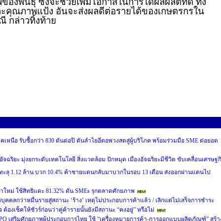
ของพันธุ์ ซึ่งจะช่วยเพิ่มโอกาสในการได้ผลผลิตที่ดี ทั้ง
ละคุณภาพแป้ง อันจะส่งผลดีต่อรายได้ของเกษตรกรใน
กล่าวทิ้งท้าย
หนือ รับซื้อกว่า 830 ตันต่อปี ดันลำไยอีดอพวงสดสู่ผู้บริโภค พร้อมร่วมมือ SME ต่อยอด
อัจฉริยะ มุ่งยกระดับเทคโนโลยี สิ่งแวดล้อม ปักหมุด เมืองอัจฉริยะมีชีวิต ขับเคลื่อนเศรษฐก
 ทะลุ 1.12 ล้าน บวก 10.4% ค้าชายแดนกลับมาบวกในรอบ 13 เดือน ส่งออกผ่านแดนไป
าใหม่ ใช้สิทธิแตะ 81.32% ดัน SMEs รุกตลาดศักยภาพ
ิบุคคลกว่าหมื่นรายสู่สถานะ ‘ร้าง’ เหตุไม่ประกอบการค้าแล้ว / เลิกแต่ไม่เสร็จการชำระ
องเช็คให้ชัวร์ก่อนว่าคู่ค้ารายนั้นยังมีสถานะ “คงอยู่” หรือไม่
PO เสริมศักยภาพผู้ประกอบการไทย ใช้ “เครื่องหมายการค้า-การออกแบบผลิตภัณฑ์” สร้า