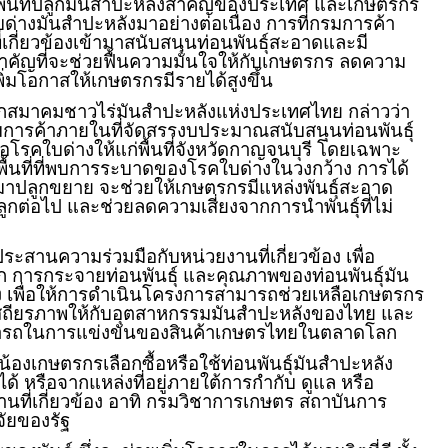
นพื้นที่ปลูกมันสำปะหลังสำคัญของประเทศ และเกษตรกร
่างมันสำปะหลังมาอย่างต่อเนื่อง การที่กรมการค้า
กี่ยวข้องเข้ามาสนับสนุนท่อนพันธุ์สะอาดและมี
ำคัญที่จะช่วยฟื้นความมั่นใจให้กับเกษตรกร ลดความ
่มโอกาสให้เกษตรกรมีรายได้สูงขึ้น
ยกสมาคมชาวไร่มันสำปะหลังแห่งประเทศไทย กล่าวว่า
รค้าภายในที่จัดสรรงบประมาณสนับสนุนท่อนพันธุ์
รคใบด่างให้แก่พื้นที่จังหวัดกาญจนบุรี โดยเฉพาะ
พื้นที่ที่พบการระบาดของโรคใบด่างในวงกว้าง การได้
ีมาปลูกขยาย จะช่วยให้เกษตรกรมีแหล่งพันธุ์สะอาด
ูกต่อไป และช่วยลดความเสี่ยงจากการนำพันธุ์ที่ไม่
สานความร่วมมือกับหน่วยงานที่เกี่ยวข้อง เพื่อ
 การกระจายท่อนพันธุ์ และคุณภาพของท่อนพันธุ์มัน
อง เพื่อให้การดำเนินโครงการสามารถช่วยเหลือเกษตรกร
งเสถียรภาพให้กับอุตสาหกรรมมันสำปะหลังของไทย และ
ารถในการแข่งขันของสินค้าเกษตรไทยในตลาดโลก
ี่น้องเกษตรกรเลือกซื้อหรือใช้ท่อนพันธุ์มันสำปะหลัง
อได้ หรือจากแหล่งที่อยู่ภายใต้การกำกับ ดูแล หรือ
ที่เกี่ยวข้อง อาทิ กรมวิชาการเกษตร สถาบันการ
จัยของรัฐ