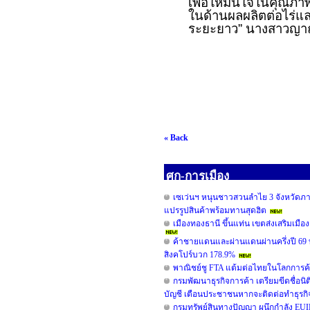
เพื่อให้มั่นใจในคุณภาพ
ในด้านผลผลิตต่อไร่แ
ระยะยาว” นางสาวญาณี 
« Back
ศก-การเมือง
เซเว่นฯ หนุนชาวสวนลำไย 3 จังหวัดภาคเ
แปรรูปสินค้าพร้อมทานสุดฮิต
เมืองทองธานี ขึ้นแท่น เขตส่งเสริมเมือง
ค้าชายแดนและผ่านแดนผ่านครึ่งปี 69
สิงคโปร์บวก 178.9%
พาณิชย์ชู FTA แต้มต่อไทยในโลกการค้
กรมพัฒนาธุรกิจการค้า เตรียมขีดชื่อนิต
บัญชี เตือนประชาชนหากจะติดต่อทำธุรกิจ ต้
กรมทรัพย์สินทางปัญญา ผนึกกำลัง EUI