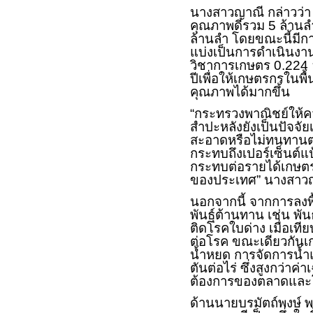
นางสาวญาณี กล่าวว่า 
คุณภาพดีรวม 5 ล้านลำ
ล้านลำ โดยขณะนี้มีก
แบ่งเป็นการดำเนินงา
วิชาการเกษตร 0.224 
ปีเพื่อให้เกษตรกรในพื้
คุณภาพได้มากขึ้น
“กระทรวงพาณิชย์ให้คว
สำปะหลังยังเป็นปัจจัย
สะอาดหรือไม่ทนทานต่อ
กระทบถึงเปอร์เซ็นต์แ
กระทบต่อรายได้เกษตร
ของประเทศ” นางสาวญ
นอกจากนี้ จากการลงพื้
พันธุ์ต้านทาน เช่น พัน
ติดโรคใบด่าง เมื่อเทียบ
ต่อโรค ขณะเดียวกันเ
น้ำหยด การจัดการน้ำแ
ตันต่อไร่ ซึ่งสูงกว่า
ต้องการของตลาดและ
ด้านนายบรมัตถ์พงษ์ พล