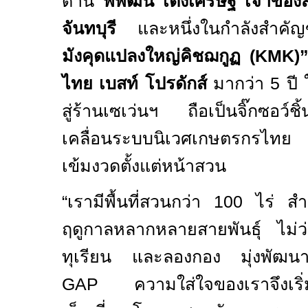
ด้าน
พิพัฒน์ เต็งเศรษฐ์ เจ้าขอ
จันทบุรี
และหนึ่งในกำลังสำค
มังคุดแปลงใหญ่คิชฌกูฏ (
KMK)
ไทย เบสท์ โปรดักส์
มากว่า
5
ปี
สู่ร้านเซเว่นฯ ถือเป็นจิ๊กซอว์ชิ
เคลื่อนระบบนิเวศเกษตรกรไทย 
เข้มงวดตั้งแต่หน้าสวน
“
เรามีพื้นที่สวนกว่า
100
ไร่ ส
ฤดูกาลหลากหลายสายพันธุ์ ไม่ว
ทุเรียน และลองกอง มุ่งพัฒนา
GAP
ความใส่ใจของเราจึงเริ่