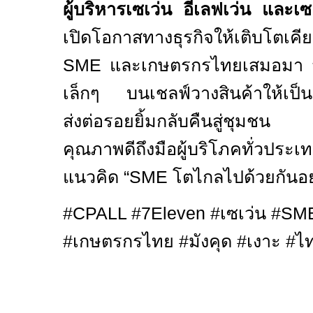
ผู้บริหารเซเว่น อีเลฟเว่น และเซเ
เปิดโอกาสทางธุรกิจให้เติบโตเคี
SME
และเกษตรกรไทยเสมอมา จน
เล็กๆ บนเชลฟ์วางสินค้าให้เป็นแร
ส่งต่อรอยยิ้มกลับคืนสู่ชุมช
คุณภาพดีถึงมือผู้บริโภคทั่วประเ
แนวคิด
“SME
โตไกลไปด้วยกันอย่
#CPALL #
7
Eleven #
เซเว่น
#SM
#
เกษตรกรไทย
#
มังคุด
#
เงาะ
#
ไท