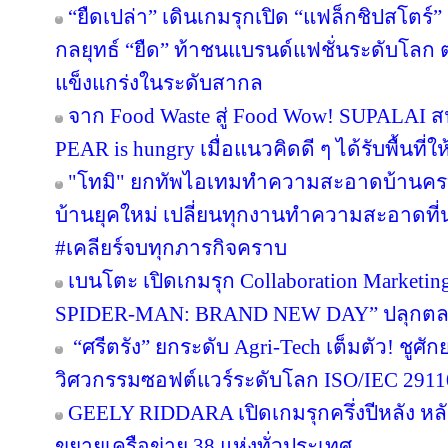
“ยืดเปล่า” เดินเกมรุกเปิด “แฟล็กชิปสโตร์
กลยุทธ์ “ยืด” ท้าชนแบรนด์แฟชั่นระดับโลก
แข็งแกร่งในระดับสากล
จาก Food Waste สู่ Food Wow! SUPALAI สน
PEAR is hungry เมื่อแนวคิดดี ๆ ได้รับพื้นที่ใ
"โทมิ" ยกทัพไอเทมทำความสะอาดบ้านครบว
บ้านยุคใหม่ เปลี่ยนทุกงานทำความสะอาดที่น่า
#เคลียร์จบทุกภารกิจคราบ
เบนโตะ เปิดเกมรุก Collaboration Marketin
SPIDER-MAN: BRAND NEW DAY” ปลุกตลาดข
“ศรีตรัง” ยกระดับ Agri-Tech เต็มตัว! ชู
วิศวกรรมซอฟต์แวร์ระดับโลก ISO/IEC 291
GEELY RIDDARA เปิดเกมรุกครึ่งปีหลัง หล
ขยายเครือข่าย 38 แห่งทั่วประเทศ