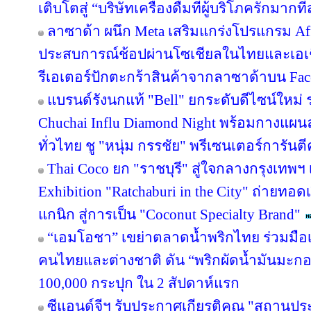
เติบโตสู่ “บริษัทเครื่องดื่มที่ผู้บริโภครักมา
ลาซาด้า ผนึก Meta เสริมแกร่งโปรแกรม Affi
ประสบการณ์ช้อปผ่านโซเชียลในไทยและเอเช
รีเอเตอร์ปักตะกร้าสินค้าจากลาซาด้าบน Face
แบรนด์รังนกแท้ "Bell" ยกระดับดีไซน์ใหม่ ร
Chuchai Influ Diamond Night พร้อมกางแผ
ทั่วไทย ชู "หนุ่ม กรรชัย" พรีเซนเตอร์การัน
Thai Coco ยก "ราชบุรี" สู่ใจกลางกรุงเทพฯ 
Exhibition "Ratchaburi in the City" ถ่ายท
แกนิก สู่การเป็น "Coconut Specialty Brand"
“เอมโอชา” เขย่าตลาดน้ำพริกไทย ร่วมมือเ
คนไทยและต่างชาติ ดัน “พริกผัดน้ำมันมะ
100,000 กระปุก ใน 2 สัปดาห์แรก
ซีแอนด์จีฯ รับประกาศเกียรติคุณ "สถานปร