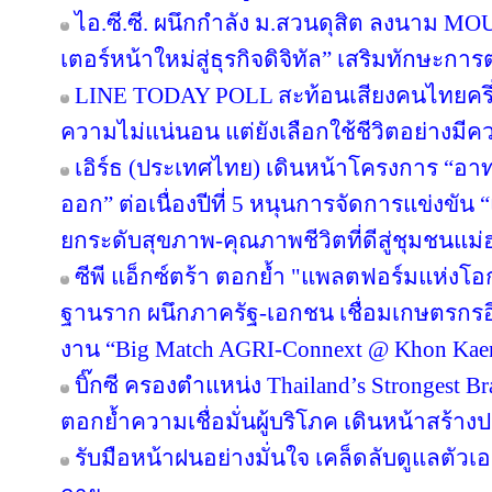
ไอ.ซี.ซี. ผนึกกำลัง ม.สวนดุสิต ลงนาม M
เตอร์หน้าใหม่สู่ธุรกิจดิจิทัล” เสริมทักษะ
LINE TODAY POLL สะท้อนเสียงคนไทยครึ่ง
ความไม่แน่นอน แต่ยังเลือกใช้ชีวิตอย่างมีค
เอิร์ธ (ประเทศไทย) เดินหน้าโครงการ “อาทร่
ออก” ต่อเนื่องปีที่ 5 หนุนการจัดการแข่งขัน 
ยกระดับสุขภาพ-คุณภาพชีวิตที่ดีสู่ชุมชนแม
ซีพี แอ็กซ์ตร้า ตอกย้ำ "แพลตฟอร์มแห่งโอ
ฐานราก ผนึกภาครัฐ-เอกชน เชื่อมเกษตรกรอ
งาน “Big Match AGRI-Connext @ Khon Kae
บิ๊กซี ครองตำแหน่ง Thailand’s Strongest B
ตอกย้ำความเชื่อมั่นผู้บริโภค เดินหน้าสร้
รับมือหน้าฝนอย่างมั่นใจ เคล็ดลับดูแลตัวเองใ