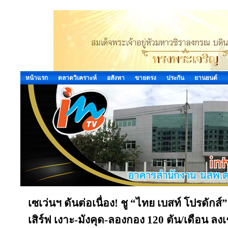
หน้าแรก
ตลาดวิเคราะห์
อสังหา
ขายตรง
ประกัน
ยานยนต์
เซเว่นฯ ดันต่อเนื่อง! ชู “ไทย เบสท์ โปรดักส
เสิร์ฟ เงาะ-มังคุด-ลองกอง 120 ตัน/เดือน ลง