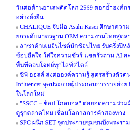
วันต่อต้านยาเสพติดโลก 2569 ตอกย้ำองค์กร
อย่างยั่งยืน
CHALIQUE จับมือ Asahi Kasei ศึกษาความเ
ยกระดับมาตรฐาน OEM ความงามไทยสู่ตล
ลาซาด้าเผยอินไซต์นักช้อปไทย รับครึ่งปีหล
ช้อปฮีลใจ-ใส่ใจความชัวร์-แชตรัวถาม AI
พื้นที่ตอบโจทย์ทุกไลฟ์สไตล์
ซีพี ออลล์ ส่งต่อองค์ความรู้ สูตรสร้างตั
Influencer จุดประกายผู้ประกอบการรายย่อย in
ในโลกใหม่
"SSCC – ช้อป โกลบอล" ต่อยอดความร่วมมื
ตูรุกตลาดไทย เชื่อมโอกาสการค้าสองทาง
SPC ผนึก SET จุดประกายชุมชนบึงพระราม