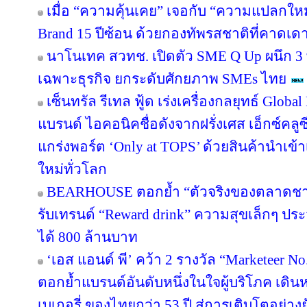
เมื่อ “ความคุ้นเคย” เจอกับ “ความแปลกให
Brand 15 ปีซ้อน ด้วยกองทัพรสชาติที่คาดเดา
นาโนเทค สวทช. เปิดตัว SME Q Up ผนึก 3
เฉพาะธุรกิจ ยกระดับศักยภาพ SMEs ไทย
เซ็นทรัล รีเทล ฟู้ด เร่งเครื่องกลยุทธ์ Glo
แบรนด์ ไอคอนิคชื่อดังจากฝรั่งเศส เอ็กซ์คลูซ
แกร่งพอร์ต ‘Only at TOPS’ ด้วยสินค้านำเข
ใหม่ทั่วโลก
BEARHOUSE ตอกย้ำ “ตัวจริงของตลาดชานม”
รับเทรนด์ “Reward drink” ความสุขเล็กๆ ประจ
ได้ 800 ล้านบาท
‘เอส แอนด์ พี’ คว้า 2 รางวัล “Marketeer N
ตอกย้ำแบรนด์อันดับหนึ่งในใจผู้บริโภค เด
เบเกอรี่ ของไทยกว่า 53 ปี สู่การเติบโตอย่างยั