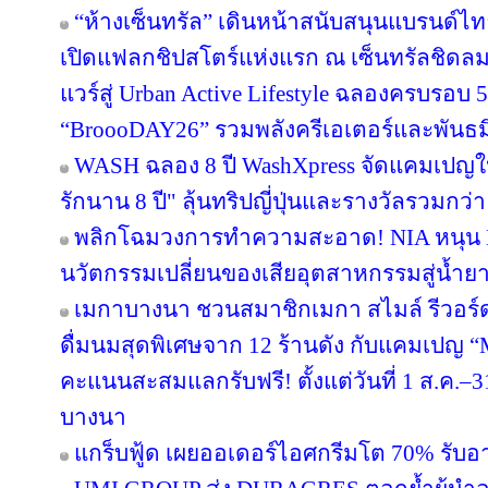
“ห้างเซ็นทรัล” เดินหน้าสนับสนุนแบรนด์
เปิดแฟลกชิปสโตร์แห่งแรก ณ เซ็นทรัลชิดลม
แวร์สู่ Urban Active Lifestyle ฉลองครบรอบ
“BroooDAY26” รวมพลังครีเอเตอร์และพันธม
WASH ฉลอง 8 ปี WashXpress จัดแคมเปญใหญ
รักนาน 8 ปี" ลุ้นทริปญี่ปุ่นและรางวัลรวมกว่า 
พลิกโฉมวงการทำความสะอาด! NIA หนุน BWC
นวัตกรรมเปลี่ยนของเสียอุตสาหกรรมสู่น้ำยาถ
เมกาบางนา ชวนสมาชิกเมกา สไมล์ รีวอร์ด ส
ดื่มนมสุดพิเศษจาก 12 ร้านดัง กับแคมเปญ
คะแนนสะสมแลกรับฟรี! ตั้งแต่วันที่ 1 ส.ค.–3
บางนา
แกร็บฟู้ด เผยออเดอร์ไอศกรีมโต 70% รับอาน