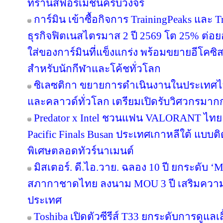
ทรานส์ฟอร์เมชันครบวงจร
การ์มิน เข้าซื้อกิจการ TrainingPeaks และ T
ธุรกิจฟิตเนสไตรมาส 2 ปี 2569 โต 25% ต่
ใส่ของการ์มินที่แข็งแกร่ง พร้อมขยายอีโคซิสเ
สำหรับนักกีฬาและโค้ชทั่วโลก
ซิเลซติกา ขยายการดำเนินงานในประเทศไ
และคลาวด์ทั่วโลก เตรียมเปิดรับวิศวกรมาก
Predator x Intel ชวนแฟน VALORANT ไทย ลุ้
Pacific Finals Busan ประเทศเกาหลีใต้ แบ
พิเศษตลอดทัวร์นาเมนต์
มิสเตอร์. ดี.ไอ.วาย. ฉลอง 10 ปี ยกระดับ ‘M
สภากาชาดไทย ลงนาม MOU 3 ปี เสริมความพร
ประเทศ
Toshiba เปิดตัวซีรีส์ T33 ยกระดับการดูแลเ