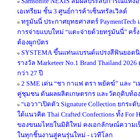
Samsonite NEXIS สัมผัสประสบการณ์แห่
เอเทรียม ชั้น 3 ศูนย์การค้าเซ็นทรัลเวิลด์
ทรูมันนี่ ประกาศยุทธศาสตร์ PaymentTech
การจ่ายแบบใหม่ “แตะจ่ายด้วยทรูมันนี่” ครั
ต้องผูกบัตร
SYSTEMA ขึ้นแท่นแบรนด์แปรงสีฟันยอดนิย
รางวัล Marketeer No.1 Brand Thailand 2026 
กว่า 27 ปี
2 SME เด่น “ชา กาแฟ ตรา พยัคฆ์” และ “เม
คู่ชุมชน ดันผลผลิตเกษตรกร และวัตถุดิบท้องถ
“เอวา”เปิดตัว Signature Collection ยกระ
ใต้แนวคิด Thai Crafted Confections ทั้ง For
ของขนมไทยในมิติใหม่ คงเอกลักษณ์ความเป
ในทุกชิ้นงานสู่คนรุ่นใหม่ - เวทีโลก