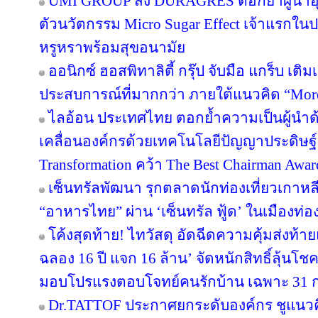
UMI GROUP ส่ง DURAGRES ตอกย้ำผู้นำอุ
ตัวนวัตกรรม Micro Sugar Effect เจ้าแรก
หรูหราพร้อมสุขอนามัย
ออนิกซ์ ฮอสพิทาลิตี้ กรุ๊ป จับมือ แกร็บ เต
ประสบการณ์ที่มากกว่า ภายใต้แนวคิด “More
ไลอ้อน ประเทศไทย ตอกย้ำความเป็นผู้นำด
เคลื่อนองค์กรด้วยเทคโนโลยีปัญญาประดิษฐ์ 
Transformation คว้า The Best Chairman Award 
เซ็นทรัลพัฒนา รุกตลาดนักท่องเที่ยวเกาหล
“อาหารไทย” ผ่าน ‘เซ็นทรัล ฟู้ด’ ในเมืองท่อง
โค้งสุดท้าย! ไทวัสดุ อัดฉีดความคุ้มส่งท้
ฉลอง 16 ปี แจก 16 ล้าน’ จัดหนักสิทธิ์ลุ้นโช
มอบโปรแรงตอบโจทย์คนรักบ้าน เฉพาะ 31 ก.ค. 
Dr.TATTOF ประกาศยกระดับองค์กร ชูแนว