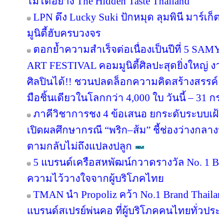
ไม่ได้อย่าง The Hidden Taste Thailand
LPN ดึง Lucky Suki ปักหมุด ลุมพินี มาร์เก
มูนิตี้ฮับครบวงจร
ตอกย้ำความสำเร็จต่อเนื่องเป็นปีที่ 
ART FESTIVAL คอมมูนิตี้ศิลปะสุดยิ่งใหญ่ 
ศิลปินได้!! ชวนปลดล็อกความคิดสร้างสรรค์
มือชิ้นเดียวในโลกกว่า 4,000 ใบ วันนี้ – 31
ภาคีวิชาการชง 4 ข้อเสนอ ยกระดับระบบเฝ
เปิดผลศึกษากรณี “พริก–ส้ม” ชี้ช่องว่างกลาง
ตามกลับไม่ถึงแปลงปลูก
5 แบรนด์เครือสหพัฒน์กวาดรางวัล No. 1 B
ความไว้วางใจจากผู้บริโภคไทย
TMAN นำ Propoliz คว้า No.1 Brand Thailand
แบรนด์สเปรย์พ่นคอ ที่ผู้บริโภคคนไทยทั่วปร