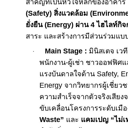
สำคัญที่เป็นหัวใจหลักของอาคาร 
(
Safety)
สิ่งแวดล้อม (
Environm
ยั่งยืน (
Energy)
ผ่าน
4
ไฮไลท์กิ
สาระ และสร้างการมีส่วนร่วมแบบ
Main Stage :
มินิสเตจ เวท
·
พนักงาน
-
ผู้เช่า ชาวออฟฟิศแ
แรงบันดาลใจด้าน
Safety, 
Energy
จากวิทยากรผู้เชี่ย
ความสำเร็จจากตัวจริงเสียงจริง
ขับเคลื่อนโครงการระดับเมื
Waste”
และ
แคมเปญ
“
ไม่