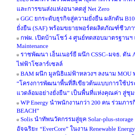
และการขนส่งแห่งอนาคตสู่ Net Zero
GGC ยกระดับธุรกิจสู่ความยั่งยืน ผลักดัน B1
ยั่งยืน (SAF) พร้อมขยายพอร์ตผลิตภัณฑ์ชีวภา
กฟผ. เปิดบ้านโชว์ 4 ศูนย์ทดสอบมาตรฐานฯ
Maintenance
ราชพัฒนา เอ็นเนอร์ยี ผนึก CSSC–มจธ. ดัน 
ไฟฟ้าโซลาร์เซลล์
BAM ผนึก มูลนิธิแม่ฟ้าหลวงฯ ลงนาม MOU พล
“โครงการพัฒนาพื้นที่สีเขียวต้นแบบการใช้ประโ
แวดล้อมอย่างยั่งยืน” เป็นพื้นที่แห่งคุณค่า สู่
WP Energy นำพนักงานกว่า 200 คน ร่วมภา
BEACH”
Solis นำทัพนวัตกรรมสู่ยุค Solar-plus-storag
อัจฉริยะ “EverCore” ในงาน Renewable Energy