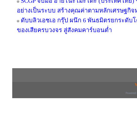
SCGP จับมือ อายิโนะโมะโต๊ะ (ประเทศไทย) 
อย่างเป็นระบบ สร้างคุณค่าตามหลักเศรษฐกิจห
ดับบลิวเอชเอ กรุ๊ป ผนึก 6 พันธมิตรยกระด
ของเสียครบวงจร สู่สังคมคาร์บอนต่ำ
Copyright © 2016 inTV co.,Ltd. All Right
V