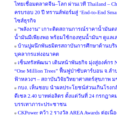
ไทยเชื่อมตลาดจีน–โลก ผ่านเวที Thailand – C
ครบรอบ 20 ปี ทรานส์ฟอร์มสู่ ‘End-to-End Smart
ไซส์ธุรกิจ
"พลังงาน" เกาะติดสถานการณ์ราคาน้ำมันตลา
น้ำมันมีเพียงพอ พร้อมใช้กองทุนน้ำมันฯ ดูแล
บ้านปูผนึกพันธมิตรสถาบันการศึกษาด้านบริ
บุคลากรแห่งอนาคต
เซ็นทรัลพัฒนา เดินหน้าพันธกิจ มุ่งสู่องค์ก
“One Million Trees” ฟื้นฟูป่าซับคาร์บอน จ.ลำปาง
ฟ้าหลวงฯ – สถาบันวิจัยวิทยาศาสตร์สุขภาพ ม
กบง. เห็นชอบ นำผลประโยชน์ส่วนเกินโรงกลั
ดีเซล 2.40 บาทต่อลิตร ตั้งแต่วันที่ 24 กรกฎาคม 
บรรเทาภาระประชาชน
CKPower คว้า 2 รางวัล AREA Awards ต่อเนื่องป