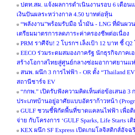
ปตท.สผ. แจ้งผลการดำเนินงานรอบ 6 เดือนแ
เงินปันผลระหว่างกาล 4.50 บาทต่อหุ้น
“พลังงาน”พร้อมรับมือ น้ำมัน - LNG ที่ผันผว
เตรียมมาตรการลดภาระค่าครองชีพต่อเนื่อง
PRM ราศีจับ! 2 โบรกฯ เล็งเป้า 12 บาท ชี้ Q2 
EECO ร่วมระดมสมองภาครัฐ นักธุรกิจภาคเ
สร้างโอกาสไทยสู่ศูนย์กลางซ่อมอากาศยานแห่
สนพ. ผนึก 3 การไฟฟ้า - OR ตั้ง “Thailand E
สถานีชาร์จ EV
“กกพ.” เปิดรับฟังความคิดเห็นต่อข้อเสนอ 3 
ประเภทบ้านอยู่อาศัยแบบอัตราก้าวหน้า (Progr
GULF ชวนชี้พิกัดพื้นที่ขาดแคลนไฟฟ้า เพื่อติ
จ่าย กับโครงการ ‘GULF Sparks, Life Starts เติ
KEX ผนึก SF Express เปิดเกมโลจิสติกส์อัจ