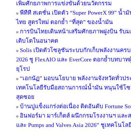
เพิ่มศักยภาพการแข่งขันด้วยนวัตกรรม
พีทีที สเตชั่น เปิดตัว “Super PowerX 99” น้
ไทย สูตรใหม่ ตอกย้ำ “ที่สุด” ของน้ำมัน
การบินไทยเดินหน้าเสริมศักยภาพฝูงบิน รับม
เติบโตในอนาคต
Solis เปิดตัวโซลูชันระบบกักเก็บพลังงานครบ
2026 ชู FlexAIO และ EverCore ตอกย้ำบทบาทผู
ยุโรป
“เอกนัฏ” มอบนโยบาย พลังงานจังหวัดทั่วปร
เทคโนโลยีรับมือสถานการณ์น้ำมัน หนุนใช้โซล
สุดซอย
บ้านปูแข็งแกร่งต่อเนื่อง ติดอันดับ Fortune Sou
อินฟอร์มา มาร์เก็ตส์ ผนึกกรมโรงงานฯ และส
และ Pumps and Valves Asia 2026” ชูเทคโนโลย