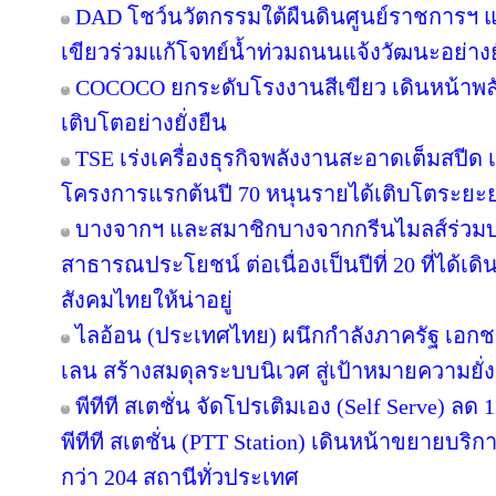
DAD โชว์นวัตกรรมใต้ผืนดินศูนย์ราชการฯ แ
เขียวร่วมแก้โจทย์น้ำท่วมถนนแจ้งวัฒนะอย่างยั
COCOCO ยกระดับโรงงานสีเขียว เดินหน้าพ
เติบโตอย่างยั่งยืน
TSE เร่งเครื่องธุรกิจพลังงานสะอาดเต็มสปีด เ
โครงการแรกต้นปี 70 หนุนรายได้เติบโตระยะ
บางจากฯ และสมาชิกบางจากกรีนไมลส์ร่วมบ
สาธารณประโยชน์ ต่อเนื่องเป็นปีที่ 20 ที่ได้เด
สังคมไทยให้น่าอยู่
ไลอ้อน (ประเทศไทย) ผนึกกำลังภาครัฐ เอกช
เลน สร้างสมดุลระบบนิเวศ สู่เป้าหมายความยั่ง
พีทีที สเตชั่น จัดโปรเติมเอง (Self Serve) ลด 
พีทีที สเตชั่น (PTT Station) เดินหน้าขยายบริก
กว่า 204 สถานีทั่วประเทศ