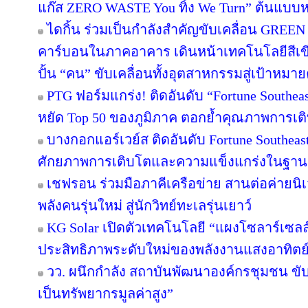
แก๊ส ZERO WASTE You ทิ้ง We Turn” ต้นแบบหม
ไดกิ้น ร่วมเป็นกำลังสำคัญขับเคลื่อน GREEN
คาร์บอนในภาคอาคาร เดินหน้าเทคโนโลยีสีเขี
ปั้น “คน” ขับเคลื่อนทั้งอุตสาหกรรมสู่เป้าหมา
PTG ฟอร์มแกร่ง! ติดอันดับ “Fortune Southeast
หยัด Top 50 ของภูมิภาค ตอกย้ำคุณภาพการเติ
บางกอกแอร์เวย์ส ติดอันดับ Fortune Southeas
ศักยภาพการเติบโตและความแข็งแกร่งในฐานะผ
เชฟรอน ร่วมมือภาคีเครือข่าย สานต่อค่ายนิเว
พลังคนรุ่นใหม่ สู่นักวิทย์ทะเลรุ่นเยาว์
KG Solar เปิดตัวเทคโนโลยี “แผงโซลาร์เซลล
ประสิทธิภาพระดับใหม่ของพลังงานแสงอาทิตย
วว. ผนึกกำลัง สถาบันพัฒนาองค์กรชุมชน ขับ
เป็นทรัพยากรมูลค่าสูง”