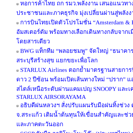
หอการค้าไทย ถก รมว.พลังงาน เสนอแนวทางป
ประชาชนและภาคธุรกิจ มุ่งเปลี่ยนผ่านสู่พลั
การบินไทยเปิดตัวโปรโมชั่น “Amsterdam & 
อัมสเตอร์ดัม พร้อมทางเลือกเดินทางกลับจากเม
โดยสารเดียว
BWG แท็กทีม “พลอยชมพู” จัดใหญ่ “ธนาคารอิ่ม
สระบุรีสร้างสุข แยกขยะเพื่อโลก
STARLUX Airlines ตอกย้ำมาตรฐานสายการ
ดาว 2 ปีซ้อน พร้อมเปิดเส้นทางใหม่ “ปราก”
สไตล์เหนือระดับผ่านแคมเปญ SNOOPY และเค
STARLUX AIRSORAYAMA
อธิบดีฝนหลวงฯ สั่งปรับแผนรับมือฝนทิ้งช่วง 
จ.สระแก้ว เติมน้ำต้นทุนให้เขื่อนสำคัญและช่ว
และภาคตะวันออก