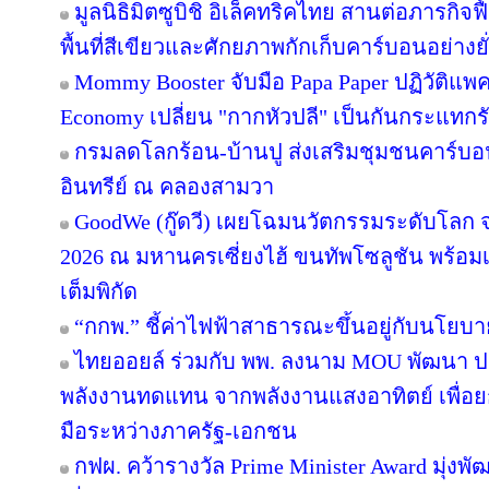
มูลนิธิมิตซูบิชิ อิเล็คทริคไทย สานต่อภารกิจฟ
พื้นที่สีเขียวและศักยภาพกักเก็บคาร์บอนอย่างยั
Mommy Booster จับมือ Papa Paper ปฏิวัติแพคเ
Economy เปลี่ยน "กากหัวปลี" เป็นกันกระแทกร
กรมลดโลกร้อน-บ้านปู ส่งเสริมชุมชนคาร์บอน
อินทรีย์ ณ คลองสามวา
GoodWe (กู๊ดวี) เผยโฉมนวัตกรรมระดับโลก
2026 ณ มหานครเซี่ยงไฮ้ ขนทัพโซลูชัน พร้อ
เต็มพิกัด
“กกพ.” ชี้ค่าไฟฟ้าสาธารณะขึ้นอยู่กับนโยบ
ไทยออยล์ ร่วมกับ พพ. ลงนาม MOU พัฒนา ปร
พลังงานทดแทน จากพลังงานแสงอาทิตย์ เพื่อ
มือระหว่างภาครัฐ-เอกชน
กฟผ. คว้ารางวัล Prime Minister Award มุ่งพ