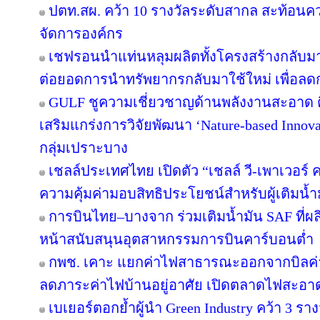
ปตท.สผ. คว้า 10 รางวัลระดับสากล สะท้อนค
จัดการองค์กร
เชฟรอนนำแท่นหลุมผลิตทั้งโครงสร้างกลับมาใ
ต่อยอดการนำทรัพยากรกลับมาใช้ใหม่ เพื่อลด
GULF ชูความเชี่ยวชาญด้านพลังงานสะอาด ติ
เสริมแกร่งการวิจัยพัฒนา ‘Nature-based Innov
กลุ่มเปราะบาง
เชลล์ประเทศไทย เปิดตัว “เชลล์ วี-เพาเวอร
ความคุ้มค่ามอบสิทธิประโยชน์สำหรับผู้เติมน้ำม
การบินไทย–บางจาก ร่วมเติมน้ำมัน SAF ที่ผ
หน้าสนับสนุนอุตสาหกรรมการบินคาร์บอนต่ำ
กพช. เคาะ แยกค่าไฟสาธารณะออกจากบิลค
ลดภาระค่าไฟบ้านอยู่อาศัย เปิดตลาดไฟสะอาด
เบเยอร์ตอกย้ำผู้นำ Green Industry คว้า 3 ร