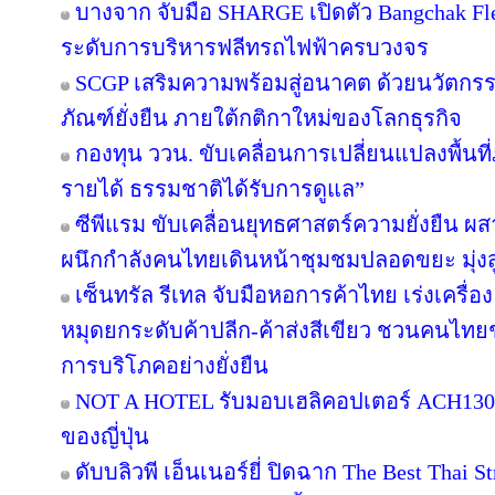
บางจาก จับมือ SHARGE เปิดตัว Bangchak F
ระดับการบริหารฟลีทรถไฟฟ้าครบวงจร
SCGP เสริมความพร้อมสู่อนาคต ด้วยนวัตกรร
ภัณฑ์ยั่งยืน ภายใต้กติกาใหม่ของโลกธุรกิจ
กองทุน ววน. ขับเคลื่อนการเปลี่ยนแปลงพื้นที่ภ
รายได้ ธรรมชาติได้รับการดูแล”
ซีพีแรม ขับเคลื่อนยุทธศาสตร์ความยั่งยืน ผ
ผนึกกำลังคนไทยเดินหน้าชุมชมปลอดขยะ มุ่งสู่
เซ็นทรัล รีเทล จับมือหอการค้าไทย เร่งเครื่อง 
หมุดยกระดับค้าปลีก-ค้าส่งสีเขียว ชวนคนไทยช้
การบริโภคอย่างยั่งยืน
NOT A HOTEL รับมอบเฮลิคอปเตอร์ ACH130 A
ของญี่ปุ่น
ดับบลิวพี เอ็นเนอร์ยี่ ปิดฉาก The Best Thai S