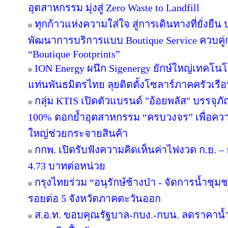
อุตสาหกรรม มุ่งสู่ Zero Waste to Landfill
ทุกก้าวแห่งความใส่ใจ สู่การเดินทางที่ยั่งยื
พัฒนาการบริการแบบ Boutique Service ควบคู่
“Boutique Footprints”
ION Energy ผนึก Sigenergy ยักษ์ใหญ่เทคโน
แท่นพันธมิตรไทย ลุยติดตั้งโซลาร์ภาคครัวเรือนเ
กลุ่ม KTIS เปิดตัวแบรนด์ "อ้อยพลัส" บรรจุภ
100% ตอกย้ำอุตสาหกรรม “ครบวงจร” เพื่อความยั
ใหญ่ช่วยกระจายสินค้า
กกพ. เปิดรับฟังความคิดเห็นค่าไฟงวด ก.ย. – 
4.73 บาทต่อหน่วย
กรุงไทยร่วม “อนุรักษ์ช้างป่า - จัดการน้ำชุมชน
รอยต่อ 5 จังหวัดภาคตะวันออก
ส.อ.ท. ขอบคุณรัฐบาล-กบง.-กบน. ลดราคาน้ำ