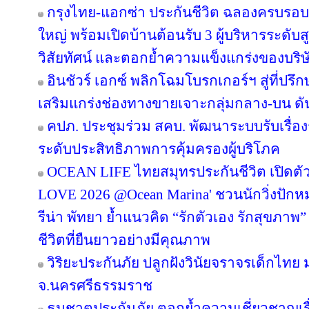
กรุงไทย-แอกซ่า ประกันชีวิต ฉลองครบรอบ 29
ใหญ่ พร้อมเปิดบ้านต้อนรับ 3 ผู้บริหารระดั
วิสัยทัศน์ และตอกย้ำความแข็งแกร่งของบริษ
อินชัวร์ เอกซ์ พลิกโฉมโบรกเกอร์ฯ สู่ที่ปร
เสริมแกร่งช่องทางขายเจาะกลุ่มกลาง-บน ดันเ
คปภ. ประชุมร่วม สคบ. พัฒนาระบบรับเรื่องร
ระดับประสิทธิภาพการคุ้มครองผู้บริโภค
OCEAN LIFE ไทยสมุทรประกันชีวิต เปิด
LOVE 2026 @Ocean Marina' ชวนนักวิ่งปักหมุด
รีน่า พัทยา ย้ำแนวคิด “รักตัวเอง รักสุขภาพ”
ชีวิตที่ยืนยาวอย่างมีคุณภาพ
วิริยะประกันภัย ปลูกฝังวินัยจราจรเด็กไท
จ.นครศรีธรรมราช
ธนชาตประกันภัย ตอกย้ำความเชี่ยวชาญเรื่