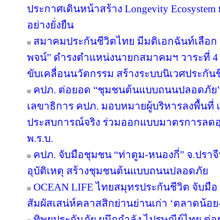
ประกาศเดินหน้าสร้าง Longevity Ecosyste
อย่างยั่งยืน
สมาคมประกันชีวิตไทย มีมติเอกฉันท์เลือก “
พจน์” ดำรงตำแหน่งนายกสมาคมฯ วาระที่ 4 ชู
ขับเคลื่อนนวัตกรรม สร้างระบบนิเวศประกันชีว
คปภ. ต่อยอด “ชุมชนต้นแบบถนนปลอดภัย” จ
เลขาธิการ คปภ. มอบหมายผู้บริหารลงพื้นที่ เป
ประสบการณ์จริง ร่วมออกแบบมาตรการลดอุบัต
พ.ร.บ.
คปภ. จับมือชุมชน “ท่าตูม-หนองกี่” จ.ปราจีน
อุบัติเหตุ สร้างชุมชนต้นแบบถนนปลอดภัย
OCEAN LIFE ไทยสมุทรประกันชีวิต จับมือ ‘
สัมผัสเสน่ห์คลาสสิกย่านย่านเก่า ‘ตลาดน้อ
ทิพยประกันภัย ผนึกกำลัง ไปรษณีย์ไทย ต่อย