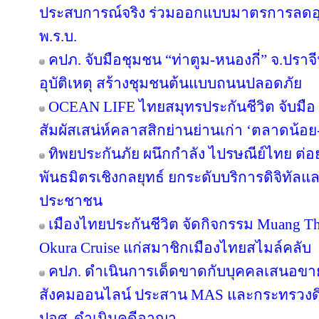
ประสบการณ์จริง ร่วมออกแบบมาตรการลดอุบัต
พ.ร.บ.
คปภ. จับมือชุมชน “ท่าตูม-หนองกี่” จ.ปราจีน
อุบัติเหตุ สร้างชุมชนต้นแบบถนนปลอดภัย
OCEAN LIFE ไทยสมุทรประกันชีวิต จับมือ ‘
สัมผัสเสน่ห์คลาสสิกย่านย่านเก่า ‘ตลาดน้อ
ทิพยประกันภัย ผนึกกำลัง ไปรษณีย์ไทย ต่อย
พันธมิตรเชิงกลยุทธ์ ยกระดับบริการดิจิทัลแล
ประชาชน
เมืองไทยประกันชีวิต จัดกิจกรรม Muang Tha
Okura Cruise แก่สมาชิกเมืองไทยสไมล์คลับ
คปภ. ดำเนินการเด็ดขาดกับบุคคลเสนอขายป
สังคมออนไลน์ ประสาน MAS และกระทรวงดิจิทั
ปอศ. ดำเนินคดีอาญา