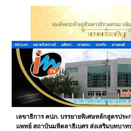
หน้าแรก
ตลาดวิเคราะห์
อสังหา
ขายตรง
ประกัน
ยานยนต์
เลขาธิการ คปภ. บรรยายพิเศษหลักสูตรปร
แพทย์ สถาบันมหิตลาธิเบศร ส่งเสริมบทบาทป