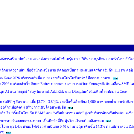
ทธ์การสร้าง ปกป้อง และส่งต่อความมั่งคั่งข้ามรุ่น กว่า 70% ของธุรกิจครอบครัวไทย ยังไม่
อนดี” พลิกมาตรฐานสินเชื่อจำนำทะเบียนรถ คิดดอกเบี้ยตามคะแนนเครดิต เริ่มต้น 11.11% ต่อปี
 Korat 2026 บริการแก้หนี้ครบวงจร พร้อมโปรโมชันทรัพย์มือสองมากมาย
st 2026 แชร์ผลสำเร็จ Smart Retiree ต่อยอดประสบการณ์วัยเกษียณสู่พลังขับเคลื่อน SME ไ
นุน AI แนะกลยุทธ์ "Stay Invested, Add Risk with Discipline" เน้นเพิ่มน้ำหนักผ่าน Core
ัลแสนสิริ” ชูอัตราดอกเบี้ย [3.70 – 3.80]% จองซื้อขั้นต่ำเพียง 1,000 บาท ตอกย้ำการเข้าถึงก
ป็นองค์กรเพื่อสังคม สร้างการเติบโตอย่างยั่งยืน
เร็จ “เริ่มต้นใหม่กับ BAM” และ “ทรัพย์มหาชน พลัส” สู่เวทีบริหารสินทรัพย์ระดับเอเชีย
ฒนาการตะวันออกกลาง-งบบจ. เป็นปัจจัยชี้ทิศหุ้นโลก-ไทยเดือนสิงหาคม
ฮทะลุ 21.4% พร้อมไฟเขียวจ่ายปันผล 0.40 บาทต่อหุ้น เพิ่มขึ้น 14.3% ด้านอัตราส่วน D/
ร่ง