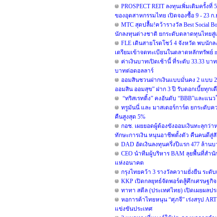
PROSPECT REIT ลงทุนเพิ่มเติมครั้งที
ของอุตสาหกรรมไทย เปิดจองซื้อ 9 - 23 ก.ย.
MTC สุดปลื้ม!คว้ารางวัล Best Social B
นักลงทุนต่างชาติ ยกระดับตลาดทุนไทยสู่
FLE เดินสายโรดโชว์ 4 จังหวัด พบนักล
เตรียมเข้าจดทะเบียนในตลาดหลักทรัพย์ 
ค่าเงินบาทเปิดเช้านี้ ที่ระดับ 33.33 บ
บาทต่อดอลลาร์
ออมสินชวนฝากเงินแบบมั่นคง 2 แบบ 2 สไ
ออมสิน ออมสุข” ฝาก 3 ปี รับดอกเบี้ยทุกเ
“ทริสเรทติ้ง” คงอันดับ “BBB”และแนวโ
ทรูมันนี่ และ มาสเตอร์การ์ด ยกระดับ
คืนสูงสุด 5%
กอช. เผยยอดผู้ต้องขังออมเงินทะลุกว่าห
ทักษะการเงิน หนุนอาชีพตั้งตัว คืนคนดีสู่
DAD อัดเงินลงทุนครึ่งปีแรก 477 ล้าน
CEO นำทีมผู้บริหาร BAM ลุยพื้นที่สำนั
แห่งอนาคต
กรุงไทยคว้า 3 รางวัลความยั่งยืน ระด
KKP เปิดกลยุทธ์จัดพอร์ตสู้ศึกเศรษฐกิจแ
ทาทา สตีล (ประเทศไทย) เปิดเผยผลประ
หอการค้าไทยหนุน “ศุภจี” เร่งสรุป ART ผ
แข่งขันประเทศ