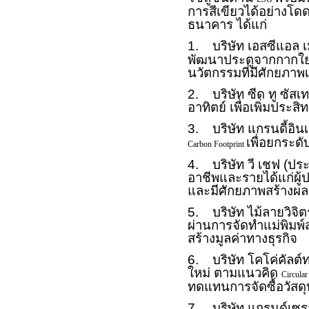
การสีเขียวได้อย่างโด
ธนาคาร ได้แก่
1. บริษัท เอสซีแอล เม
พัฒนาประตูจากกากใยมะ
นวัตกรรมที่มีศักยภาพ
2. บริษัท ซีด ทู ซั
อาทิตย์ เพื่อเพิ่มปร
3. บริษัท แกรนดี้อิ
เพื่อยกระ
Carbon Footprint
4. บริษัท วี เชฟ (ปร
อาชีพและรายได้แก่ผู
และมีศักยภาพสร้างผล
5. บริษัท ไม้ลายวิจิต
ผ่านการจัดทำแม่พิมพ
สร้างมูลค่าทางธุรกิจ
6. บริษัท โคโค่คัลต์
ใหม่ ตามแนวคิด
Circula
ทดแทนการจัดซื้อวัส
7. บริษัท แกรนด์เซรา