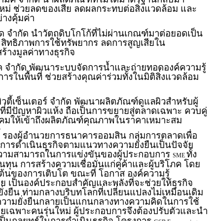
ใหม่ ช่วยลดของเสีย ลดผลกระทบต่อสิ่งแวดล้อม และ
างคุ้มค่า
ด จำกัด นำวัตถุดิบโกโก้ที่ไม่ผ่านเกณฑ์มาต่อยอดเป็น
ระสิทธิภาพการใช้ทรัพยากร ลดการสูญเสียใน
้างมูลค่าทางธุรกิจ
อีโค จำกัด พัฒนาระบบจัดการน้ำและถ่ายทอดองค์ความรู้
รในพื้นที่ ช่วยสร้างคุณค่าร่วมทั้งในมิติสิ่งแวดล้อม
วตี้เซ็นเตอร์ จำกัด พัฒนาผลิตภัณฑ์ดูแลผิวสำหรับผู้
ยุที่มีปัญหาผิวแห้ง ถือเป็นการขยายสู่ตลาดเฉพาะ ควบคู่
งคมให้เข้าถึงผลิตภัณฑ์คุณภาพในราคาเหมาะสม
์ รองผู้อำนวยการธนาคารออมสิน กลุ่มการตลาดเพื่อ
า การดำเนินธุรกิจตามแนวทางความยั่งยืนเป็นปัจจัย
ดความสามารถในการแข่งขันของผู้ประกอบการ
ทั้ง
SME
นทุน การสร้างความเชื่อมั่นแก่คู่ค้าและผู้บริโภค โดย
ิ่มต้นของการเติบโต ขณะที่ โอกาส องค์ความรู้
 เป็นองค์ประกอบสำคัญและพลังที่จะช่วยให้ธุรกิจ
ั่งยืน ท่ามกลางบริบทโลกที่เปลี่ยนแปลงไม่เหมือนเดิม
ความยั่งยืนกลายเป็นแกนกลางทางความคิดในการใช้
ยเฉพาะคนรุ่นใหม่ ผู้ประกอบการจึงต้องปรับตัวและนำ
เป็นกลยุทธ์ในการดำเนินธุรกิจ โครงการ