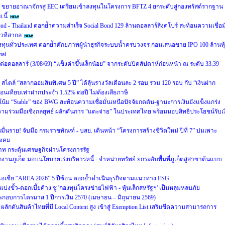
่ 5 ขยายอาณาจักรสู่ EEC เตรียมเข้าลงทุนในโครงการ BFTZ 4 ยกระดับสู่กองทรัสต์รากฐาน
นี้
ond - Thailand ตอกย้ำความสำเร็จ Social Bond 129 ล้านดอลลาร์สิงคโปร์ สะท้อนความเชื่อมั
เวทีสากล
งทุนทั่วประเทศ ตอกย้ำศักยภาพผู้นำธุรกิจระบบน้ำครบวงจร ก่อนเสนอขาย IPO 100 ล้านหุ
mai
าทต่อดอลลาร์ (3/08/69) “แข็งค่าขึ้นเล็กน้อย” จากระดับปิดสัปดาห์ก่อนหน้า ณ ระดับ 33.39
ตล์ “สลากออมสินพิเศษ 5 ปี” ได้ลุ้นรางวัลเดือนละ 2 รอบ รวม 120 รอบ กับ “เงินฝาก
ดือนเทียบเท่าฝากประจำ 1.52% ต่อปี ไม่ต้องเสียภาษี
น้ม “Stable” ของ BWG สะท้อนความเชื่อมั่นเหนือปัจจัยกดดัน-ฐานะการเงินยังแข็งแกร่ง
ความร่วมมือเชิงกลยุทธ์ ผลักดันการ “แตะจ่าย” ในประเทศไทย พร้อมมอบสิทธิประโยชน์รับเง
มื่นราย! จับมือ กรมราชทัณฑ์ - บสย. เดินหน้า “โครงการสร้างชีวิตใหม่ ปีที่ 7” บ่มเพาะ
สังคม
บาท กระตุ้นเศรษฐกิจผ่านโครงการรัฐ
กงานภูเก็ต มอบนโยบายเร่งบริหารหนี้ - จำหน่ายทรัพย์ ยกระดับพื้นที่ภูเก็ตสู่สาขาต้นแบบ
ับเอเชีย “AREA 2026” 5 ปีซ้อน ตอกย้ำดำเนินธุรกิจตามแนวทาง ESG
บ่งขั้ว-ดอกเบี้ยค้าง ชู 'กองทุนโครงข่ายไฟฟ้า - หุ้นเล็กสหรัฐฯ' เป็นหลุมหลบภัย
กอบการไตรมาส 1 ปีการเงิน 2570 (เมษายน – มิถุนายน 2569)
ลักดันสินค้าไทยที่มี Local Content สูง เข้าสู่ Exemption List เสริมขีดความสามารถการ