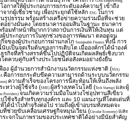
GSB Empowering
นโอกาสให้ผู้ประกอบการยกระดับองค์ความรู้ เข้าถึง
าจากผู้เชี่ยวชาญ เพื่อประยุกต์ใช้หลัก
ในการ
ESG
ป็นรูปธรรม พร้อมสร้างเครือข่ายความร่วมมือที่จะช่วย
ิบโตอย่างมั่นคง โดยธนาคารออมสินในฐานะ ธนาคาร
ต พร้อมทำหน้าที่มากกว่าสถาบันการเงินที่ให้เงินทุน แต่
งข้างผู้ประกอบการในทุกช่วงของการพัฒนา ตลอดจน
รกิจของผู้ประกอบการผ่านกลไก
ทั้งนี้ การ
Sustainable Finance
ี้นับเป็นจุดเริ่มต้นของการเติบโต เมื่อองค์กรได้นำองค์
ธุรกิจที่สร้างสรรค์ขึ้นไปปฏิบัติจนเกิดผลลัพธ์เชิงบวก
โตควบคู่กับสร้างประโยชน์ต่อสังคมอย่างยั่งยืน
ฟื่อง ผู้อำนวยการสำนักงานนวัตกรรมแห่งชาติ (
NIA)
คือการยกระดับขีดความสามารถด้านระบบนวัตกรรม
IA
ความสำเร็จของโครงการนี้สะท้อนให้เห็นถึงพลัง
stem)
ว่างผู้ใช้จริง (
ผู้สร้างเทคโนโลยี (
และผู้
SME)
Tech Startup)
จนเกิดความร่วมมือในห่วงโซ่อุปทานสีเขียว
on Providers)
ปใช้จริงสำหรับทุกองค์กร และ 10 แผนงานที่โดดเด่นที่
ห้ได้นำไปทำจริงต่อไป รวมถึงผู้เข้าอบรมทั้งหมดจะ
ี่ช่วยขับเคลื่อนเศรษฐกิจหมุนเวียน (
และ
Circular Economy)
นกระจกในภาพรวมของประเทศชาติได้อย่างมีนัยสำคัญ