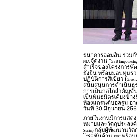
ธนาคารออมสิน ร่วมกั
จัดงาน “
NIA
GSB Empowering
สำเร็จของโครงการพั
ยั่งยืน พร้อมมอบทุนร
ปฏิบัติการสีเขียว (
Green 
สนับสนุนการดำเนินธ
การเป็นกลไกสำคัญขับ
เป็นพันธมิตรเคียงข้า
ห้องแกรนด์บอลรูม อา
วันที่ 30 มิถุนายน 25
ภายในงานมีการแสดงควา
หมายและวัตถุประสงค์
กลุ่มผู้พัฒนานว
Startup
โซลูชันด้าน
พร้อม
ESG