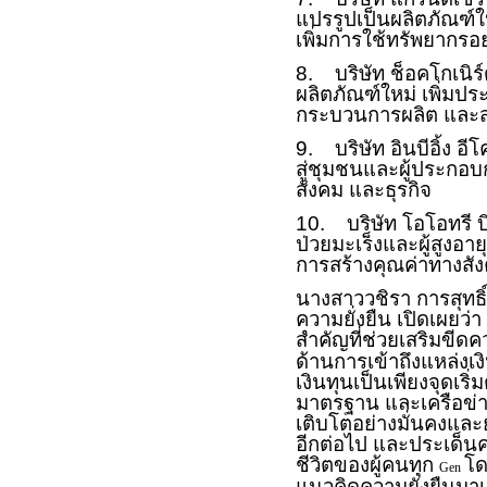
แปรรูปเป็นผลิตภัณฑ์
เพิ่มการใช้ทรัพยากรอย่
8. บริษัท ช็อคโกเนิร์
ผลิตภัณฑ์ใหม่ เพิ่มป
กระบวนการผลิต และสร
9. บริษัท อินบีอิ้ง 
สู่ชุมชนและผู้ประกอบกา
สังคม และธุรกิจ
10. บริษัท โอโอทรี บิ
ป่วยมะเร็งและผู้สูงอา
การสร้างคุณค่าทางสั
นางสาววชิรา การสุทธิ
ความยั่งยืน เปิดเผยว่
สำคัญที่ช่วยเสริมขี
ด้านการเข้าถึงแหล่งเงิ
เงินทุนเป็นเพียงจุดเร
มาตรฐาน และเครือข่าย
เติบโตอย่างมั่นคงและย
อีกต่อไป และประเด็น
ชีวิตของผู้คนทุก
โด
Gen
แนวคิดความยั่งยืนมา