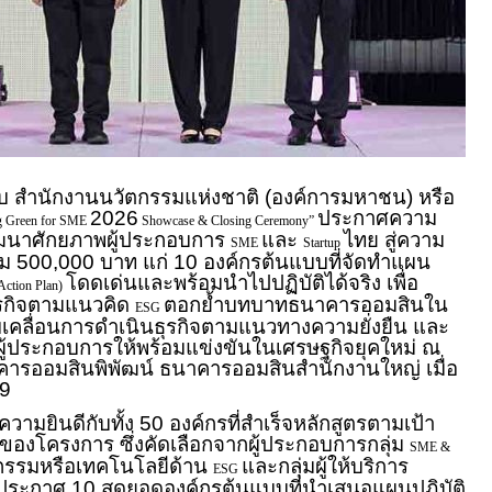
บ สำนักงานนวัตกรรมแห่งชาติ (องค์การมหาชน) หรือ
2026
ประกาศความ
 Green for SME
Showcase & Closing Ceremony”
ฒนาศักยภาพผู้ประกอบการ
และ
ไทย สู่ความ
SME
Startup
วม 500,000 บาท แก่ 10 องค์กรต้นแบบที่จัดทำแผน
โดดเด่นและพร้อมนำไปปฏิบัติได้จริง เพื่อ
Action Plan)
ุรกิจตามแนวคิด
ตอกย้ำบทบาทธนาคารออมสินใน
ESG
เคลื่อนการดำเนินธุรกิจตามแนวทางความยั่งยืน และ
งผู้ประกอบการให้พร้อมแข่งขันในเศรษฐกิจยุคใหม่ ณ
คารออมสินพิพัฒน์ ธนาคารออมสินสำนักงานใหญ่ เมื่อ
69
มยินดีกับทั้ง 50 องค์กรที่สำเร็จหลักสูตรตามเป้า
ของโครงการ ซึ่งคัดเลือกจากผู้ประกอบการกลุ่ม
SME &
ัตกรรมหรือเทคโนโลยีด้าน
และกลุ่มผู้ให้บริการ
ESG
ประกาศ 10 สุดยอดองค์กรต้นแบบที่นำเสนอแผนปฏิบัติ