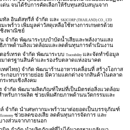
ดเด่น จนได้รับการคัดเลือกให้รับทุนสนับสนุนจาก
ทัล อินดัสทรีส์ จำกัด และ
SKICORP (THAILAND) CO., LTD
พร้าว เพิ่มมูลค่าวัสดุเหลือใช้ทางการเกษตรด้วย
เชิงพาณิชย์
สเทน จำกัด พัฒนาระบบบำบัดน้ำเสียและพลังงานแสง
ะสิทธิภาพด้านสิ่งแวดล้อมและลดต้นทุนการดำเนินงาน
นเตอร์เทรด จำกัด พัฒนาระบบ
และจัดทำข้อมูล
Traceability
ดับมาตรฐานสินค้าและรองรับตลาดแห่งอนาคต
ะเทศไทย) จำกัด พัฒนาร้านอาหารเคลื่อนที่ สร้างโอกาส
้ประกอบการรายย่อย มีความแตกต่างจากสินค้าในตลาด
กระทบเชิงสังคม
ร จำกัด พัฒนาผลิตภัณฑ์ใหม่ที่เป็นมิตรต่อสิ่งแวดล้อม
์สำหรับการผลิต ช่วยเพิ่มศักยภาพด้านนวัตกรรมและ
ทล์ จำกัด นำเศษกากมะพร้าวมาต่อยอดเป็นบรรจุภัณฑ์
ช่วยลดของเสีย ลดต้นทุนการจัดการ และ
r Economy
ดุบางส่วนจากภายนอก
มิค จำกัด นำผลิตภัณฑ์ที่ไม่ได้มาตรฐานกลับมา