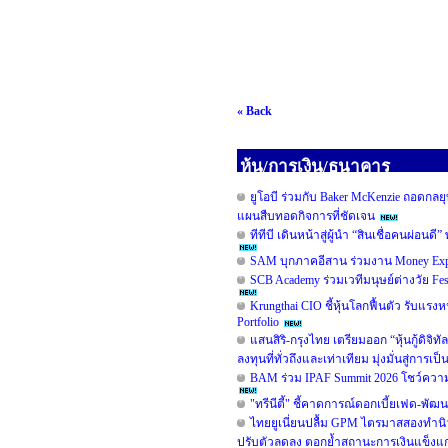
« Back
หุ้น/การเงิน/ธนาคาร
ยูโอบี ร่วมกับ Baker McKenzie ถอดกลยุ
แผนสืบทอดกิจการที่ชัดเจน
ทีทีบี เดินหน้าสู่ผู้นำ “สินเชื่อคนผ่
SAM บุกภาคอีสาน ร่วมงาน Money Expo
SCB Academy ร่วมเวทีมนุษย์ต่างวัย Fe
Krungthai CIO ชี้หุ้นโลกฟื้นตัว รับแรงห
Portfolio
แสนสิริ-กรุงไทย เตรียมออก “หุ้นกู้ดิจิท
ลงทุนที่ทั่วถึงและเท่าเทียม มุ่งมั่นสู่การเ
BAM ร่วม IPAF Summit 2026 โชว์ความสำ
"ทรีนีตี้" ชี้คาดการณ์ดอกเบี้ยเฟด-พั
ไทยยูเนี่ยนปลื้ม GPM ไตรมาสสองทำนิวไ
ปรับตัวลดลง ตอกย้ำสถานะการเงินแข็งแก