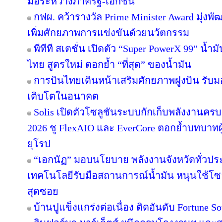
มือระหว่างภาครัฐ-เอกชน
กฟผ. คว้ารางวัล Prime Minister Award มุ่งพ
เพิ่มศักยภาพการแข่งขันด้วยนวัตกรรม
พีทีที สเตชั่น เปิดตัว “Super PowerX 99” น้
ไทย สูตรใหม่ ตอกย้ำ “ที่สุด” ของน้ำมัน
การบินไทยเดินหน้าเสริมศักยภาพฝูงบิน รับม
เติบโตในอนาคต
Solis เปิดตัวโซลูชันระบบกักเก็บพลังงานครบ
2026 ชู FlexAIO และ EverCore ตอกย้ำบทบาทผู
ยุโรป
“เอกนัฏ” มอบนโยบาย พลังงานจังหวัดทั่วปร
เทคโนโลยีรับมือสถานการณ์น้ำมัน หนุนใช้โซล
สุดซอย
บ้านปูแข็งแกร่งต่อเนื่อง ติดอันดับ Fortune Sou