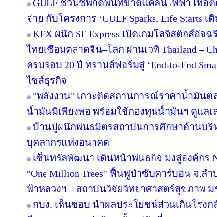
GULF ชวนชี้พิกัดพื้นที่ขาดแคลนไฟฟ้า เพื่อติ
จ่าย กับโครงการ ‘GULF Sparks, Life Starts เติ
KEX ผนึก SF Express เปิดเกมโลจิสติกส์อัจ
ไทยเชื่อมตลาดจีน–โลก ผ่านเวที Thailand – C
ครบรอบ 20 ปี ทรานส์ฟอร์มสู่ ‘End-to-End Smart
ไซส์ธุรกิจ
"พลังงาน" เกาะติดสถานการณ์ราคาน้ำมันตลา
น้ำมันมีเพียงพอ พร้อมใช้กองทุนน้ำมันฯ ดูแล
บ้านปูผนึกพันธมิตรสถาบันการศึกษาด้านบริ
บุคลากรแห่งอนาคต
เซ็นทรัลพัฒนา เดินหน้าพันธกิจ มุ่งสู่องค์ก
“One Million Trees” ฟื้นฟูป่าซับคาร์บอน จ.ลำปาง
ฟ้าหลวงฯ – สถาบันวิจัยวิทยาศาสตร์สุขภาพ ม
กบง. เห็นชอบ นำผลประโยชน์ส่วนเกินโรงกลั