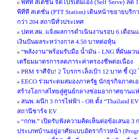
พีทีที สเตชั่น จัดโปรเติมเอง (Self Serve) ลด 
พีทีที สเตชั่น (PTT Station) เดินหน้าขยายบริก
กว่า 204 สถานีทั่วประเทศ
ปตท.สผ. แจ้งผลการดำเนินงานรอบ 6 เดือนแ
เงินปันผลระหว่างกาล 4.50 บาทต่อหุ้น
“พลังงาน”พร้อมรับมือ น้ำมัน - LNG ที่ผันผว
เตรียมมาตรการลดภาระค่าครองชีพต่อเนื่อง
PRM ราศีจับ! 2 โบรกฯ เล็งเป้า 12 บาท ชี้ Q2 
EECO ร่วมระดมสมองภาครัฐ นักธุรกิจภาคเ
สร้างโอกาสไทยสู่ศูนย์กลางซ่อมอากาศยานแห่
สนพ. ผนึก 3 การไฟฟ้า - OR ตั้ง “Thailand E
สถานีชาร์จ EV
“กกพ.” เปิดรับฟังความคิดเห็นต่อข้อเสนอ 3 
ประเภทบ้านอยู่อาศัยแบบอัตราก้าวหน้า (Progr