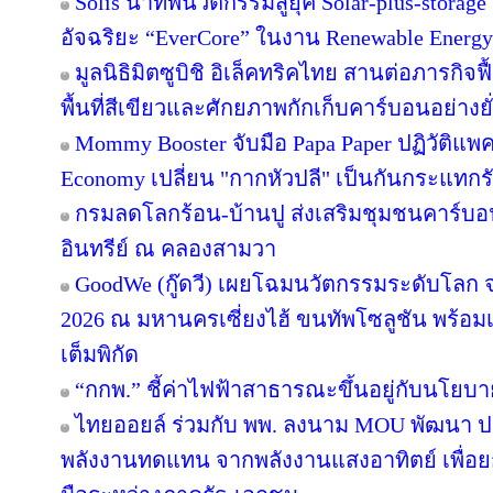
Solis นำทัพนวัตกรรมสู่ยุค Solar-plus-storag
อัจฉริยะ “EverCore” ในงาน Renewable Energy
มูลนิธิมิตซูบิชิ อิเล็คทริคไทย สานต่อภารกิจฟ
พื้นที่สีเขียวและศักยภาพกักเก็บคาร์บอนอย่างยั
Mommy Booster จับมือ Papa Paper ปฏิวัติแพคเ
Economy เปลี่ยน "กากหัวปลี" เป็นกันกระแทกร
กรมลดโลกร้อน-บ้านปู ส่งเสริมชุมชนคาร์บอน
อินทรีย์ ณ คลองสามวา
GoodWe (กู๊ดวี) เผยโฉมนวัตกรรมระดับโลก
2026 ณ มหานครเซี่ยงไฮ้ ขนทัพโซลูชัน พร้อ
เต็มพิกัด
“กกพ.” ชี้ค่าไฟฟ้าสาธารณะขึ้นอยู่กับนโยบ
ไทยออยล์ ร่วมกับ พพ. ลงนาม MOU พัฒนา ปร
พลังงานทดแทน จากพลังงานแสงอาทิตย์ เพื่อ