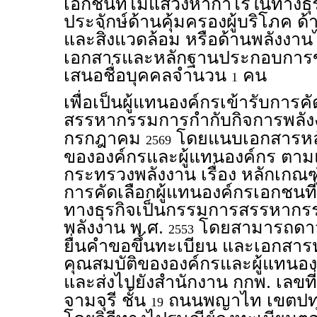
เอกชนที่ไม่แสวงหากำไรในทางธุรกิ
ประจักษ์ด้านคุ้มครองผู้บริโภค 
และสิ่งแวดล้อม หรือด้านพลังงาน
เอกสารและหลักฐานประกอบการขอ
เสนอชื่อบุคคลจำนวน
คน
1
เพื่อเป็นผู้แทนองค์กรเข้ารับการ
สรรหากรรมการกำกับกิจการพลังงาน
กรกฎาคม
โดยแนบเอกสารหลั
2569
ขององค์กรและผู้แทนองค์กร ต
กระทรวงพลังงาน เรื่อง หลักเกณฑ์
การคัดเลือกผู้แทนองค์กรเอกชนท
ทางธุรกิจเป็นกรรมการสรรหากร
พลังงาน พ.ศ.
โดยสามารถดาว
2553
ยื่นคำขอขึ้นทะเบียน และเอกสา
คุณสมบัติขององค์กรและผู้แทนองค
และส่งไปยังสำนักงาน กกพ. เลขที
จามจุรี ชั้น
ถนนพญาไท เขตปทุ
19