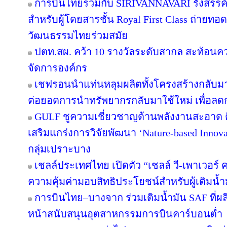
การบินไทยร่วมกับ SIRIVANNAVARI รังสรรค์
สำหรับผู้โดยสารชั้น Royal First Class ถ่า
วัฒนธรรมไทยร่วมสมัย
ปตท.สผ. คว้า 10 รางวัลระดับสากล สะท้อนค
จัดการองค์กร
เชฟรอนนำแท่นหลุมผลิตทั้งโครงสร้างกลับมาใ
ต่อยอดการนำทรัพยากรกลับมาใช้ใหม่ เพื่อลด
GULF ชูความเชี่ยวชาญด้านพลังงานสะอาด ติ
เสริมแกร่งการวิจัยพัฒนา ‘Nature-based Innov
กลุ่มเปราะบาง
เชลล์ประเทศไทย เปิดตัว “เชลล์ วี-เพาเวอร
ความคุ้มค่ามอบสิทธิประโยชน์สำหรับผู้เติมน้ำม
การบินไทย–บางจาก ร่วมเติมน้ำมัน SAF ที่ผ
หน้าสนับสนุนอุตสาหกรรมการบินคาร์บอนต่ำ