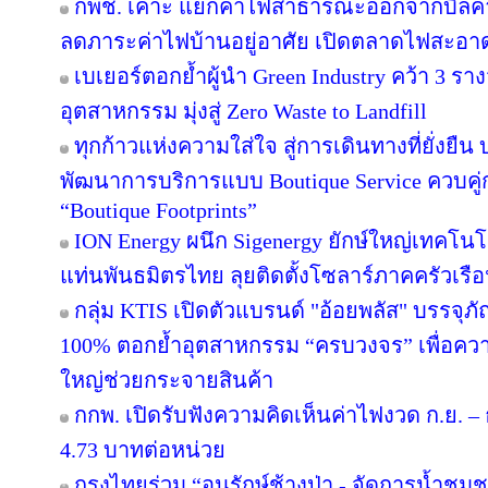
กพช. เคาะ แยกค่าไฟสาธารณะออกจากบิลค
ลดภาระค่าไฟบ้านอยู่อาศัย เปิดตลาดไฟสะอาด
เบเยอร์ตอกย้ำผู้นำ Green Industry คว้า 3 ร
อุตสาหกรรม มุ่งสู่ Zero Waste to Landfill
ทุกก้าวแห่งความใส่ใจ สู่การเดินทางที่ยั่งยื
พัฒนาการบริการแบบ Boutique Service ควบคู่
“Boutique Footprints”
ION Energy ผนึก Sigenergy ยักษ์ใหญ่เทคโน
แท่นพันธมิตรไทย ลุยติดตั้งโซลาร์ภาคครัวเรือนเ
กลุ่ม KTIS เปิดตัวแบรนด์ "อ้อยพลัส" บรรจุภ
100% ตอกย้ำอุตสาหกรรม “ครบวงจร” เพื่อความยั
ใหญ่ช่วยกระจายสินค้า
กกพ. เปิดรับฟังความคิดเห็นค่าไฟงวด ก.ย. – 
4.73 บาทต่อหน่วย
กรุงไทยร่วม “อนุรักษ์ช้างป่า - จัดการน้ำชุมชน