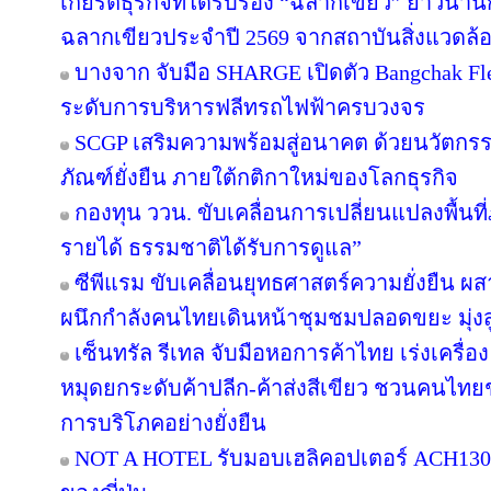
เกียรติธุรกิจที่ได้รับรอง “ฉลากเขียว” ยาวนานก
ฉลากเขียวประจำปี 2569 จากสถาบันสิ่งแวดล้
บางจาก จับมือ SHARGE เปิดตัว Bangchak F
ระดับการบริหารฟลีทรถไฟฟ้าครบวงจร
SCGP เสริมความพร้อมสู่อนาคต ด้วยนวัตกรร
ภัณฑ์ยั่งยืน ภายใต้กติกาใหม่ของโลกธุรกิจ
กองทุน ววน. ขับเคลื่อนการเปลี่ยนแปลงพื้นที่ภ
รายได้ ธรรมชาติได้รับการดูแล”
ซีพีแรม ขับเคลื่อนยุทธศาสตร์ความยั่งยืน ผ
ผนึกกำลังคนไทยเดินหน้าชุมชมปลอดขยะ มุ่งสู่
เซ็นทรัล รีเทล จับมือหอการค้าไทย เร่งเครื่อง 
หมุดยกระดับค้าปลีก-ค้าส่งสีเขียว ชวนคนไทยช้
การบริโภคอย่างยั่งยืน
NOT A HOTEL รับมอบเฮลิคอปเตอร์ ACH130 A