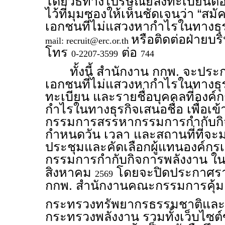
โดยวิธีทางไปรษณีย์ลงทะเบียนตอบรั
ไว้ที่มุมซองให้เห็นชัดเจนว่า “สม
เอกชนที่ไม่แสวงหากำไรในทางธุร
หรือติดต่อฝ่ายบ
mail: recruit@erc.or.th
โทร
ต่อ
0-2207-3599
744
ทั้งนี้ สำนักงาน กกพ. จะประก
เอกชนที่ไม่แสวงหากำไรในทางธุรกิ
ทะเบียน และรายชื่อบุคคลที่องค์
กำไรในทางธุรกิจเสนอชื่อ เพื่อเข้
กรรมการสรรหากรรมการกำกับกิจ
กำหนดวัน เวลา และสถานที่ที่จะมา
ประชุมและคัดเลือกผู้แทนองค์ก
กรรมการกำกับกิจการพลังงาน ในร
สิงหาคม
โดยจะปิดประกาศรายช
2569
กกพ. สำนักงานคณะกรรมการคุ้มค
กระทรวงทรัพยากรธรรมชาติและส
กระทรวงพลังงาน รวมทั้งเว็บไซต