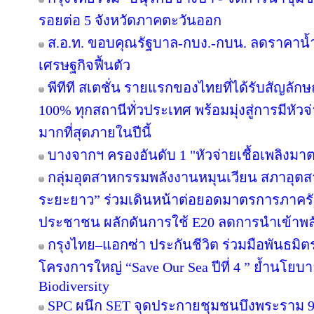
รอยต่อ 5 จังหวัดภาคตะวันออก
ส.อ.ท. ขอบคุณรัฐบาล-กบง.-กบน. ลดราคาน้ำ
เศรษฐกิจฟื้นตัว
พีทีที สเตชั่น รายแรกของไทยที่ได้รับสัญลัก
100% ทุกสถานีทั่วประเทศ พร้อมมุ่งสู่การมีหัว
มากที่สุดภายในปีนี้
บางจากฯ ครองอันดับ 1 "หัวจ่ายเชื้อเพลิงมา
กลุ่มอุตสาหกรรมพลังงานหมุนเวียน สภาอุตส
ระยะยาว” ร่วมเดินหน้าต่อยอดมาตรการภาครัฐ
ประชาชน ผลักดันการใช้ E20 ลดการนำเข้าพ
กรุงไทย–แอกซ่า ประกันชีวิต ร่วมมือพันธม
โครงการใหญ่ “Save Our Sea ปีที่ 4 ” ย้ำนโยบ
Biodiversity
SPC ผนึก SET จุดประกายชุมชนบึงพระราม 