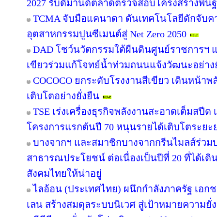
2027 รับดีมานด์ตลาดตรวจสอบโครงสร้างพื้น
TCMA จับมือแคนาดา ดันเทคโนโลยีดักจับคา
อุตสาหกรรมปูนซีเมนต์สู่ Net Zero 2050
DAD โชว์นวัตกรรมใต้ผืนดินศูนย์ราชการฯ แ
เขียวร่วมแก้โจทย์น้ำท่วมถนนแจ้งวัฒนะอย่างยั
COCOCO ยกระดับโรงงานสีเขียว เดินหน้าพ
เติบโตอย่างยั่งยืน
TSE เร่งเครื่องธุรกิจพลังงานสะอาดเต็มสปีด เ
โครงการแรกต้นปี 70 หนุนรายได้เติบโตระยะ
บางจากฯ และสมาชิกบางจากกรีนไมลส์ร่วมบ
สาธารณประโยชน์ ต่อเนื่องเป็นปีที่ 20 ที่ได้เด
สังคมไทยให้น่าอยู่
ไลอ้อน (ประเทศไทย) ผนึกกำลังภาครัฐ เอกช
เลน สร้างสมดุลระบบนิเวศ สู่เป้าหมายความยั่ง