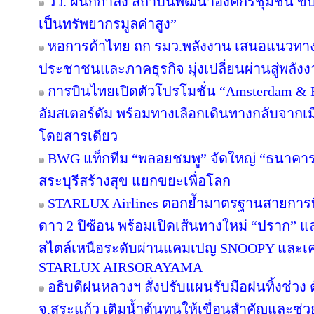
วว. ผนึกกำลัง สถาบันพัฒนาองค์กรชุมชน ขับ
เป็นทรัพยากรมูลค่าสูง”
หอการค้าไทย ถก รมว.พลังงาน เสนอแนวทางป
ประชาชนและภาคธุรกิจ มุ่งเปลี่ยนผ่านสู่พลั
การบินไทยเปิดตัวโปรโมชั่น “Amsterdam & 
อัมสเตอร์ดัม พร้อมทางเลือกเดินทางกลับจากเม
โดยสารเดียว
BWG แท็กทีม “พลอยชมพู” จัดใหญ่ “ธนาคารอิ่ม
สระบุรีสร้างสุข แยกขยะเพื่อโลก
STARLUX Airlines ตอกย้ำมาตรฐานสายการ
ดาว 2 ปีซ้อน พร้อมเปิดเส้นทางใหม่ “ปราก”
สไตล์เหนือระดับผ่านแคมเปญ SNOOPY และเค
STARLUX AIRSORAYAMA
อธิบดีฝนหลวงฯ สั่งปรับแผนรับมือฝนทิ้งช่วง 
จ.สระแก้ว เติมน้ำต้นทุนให้เขื่อนสำคัญและช่ว