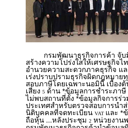
กรมพัฒนาธุรกิจการค้า จับม
สร้างความโปร่งใสให้เศรษฐกิจไ
อำนวยความสะดวกภาคธุรกิจ และ
เร่งปราบปรามธุรกิจผิดกฎหมายท
สอบภาษีโดยเฉพาะนอมินี เบื้องต้นส
เสี่ยง
ด้าน *ข้อมูลการชำระภาษี
5
ไม่พบสถานที่ตั้ง *ข้อมูลกิจการร่
ประเทศสำหรับตรวจสอบการนำส่งง
นิติบุคคลที่จดทะเบียน
และ *ข
VAT
ถือหุ้น ...หลังประชุม
หน่วยงานพร
2
กรมพัฒนาธุรกิจการค้านำข้อมูลท