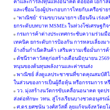
ค้าและการลงทุนแห่งอนาคต ต่อยอดโอกาสด้
และเชื่อมโยงผู้ประกอบการไทยกับเครือข่า
‘พาณิชย์’ ร่วมขบวนนายกฯ เยือนจีน เร่งเค
ยกระดับบทบาท MSMEs ในห่วงโซ่เศรษฐกิจร
กรมการค้าต่างประเทศกระชับความร่วมมือ
เทคนิค ยกระดับการป้องกัน การหลบเลี่ย
อ้างถิ่นกำเนิดสินค้า เสริมความเชื่อมั่นการ
ดัชนีราคาวัสดุก่อสร้างเดือนมิถุนายน 25
หนุนของต้นทุนพลังงานและค่าขนส่ง
พาณิชย์ สั่งดูแลประชาชนที่ขาดคุณสมบัติไ
ในส่วนของการเป็นผู้ถือหุ้น หรือกรรมการ หรื
วว. มุ่งสร้างนวัตกรขับเคลื่อนอนาคต จุดปร
ส่งต่อทักษะ วทน. สู่โรงเรียนบางชวดอนุสรณ์
ศ.ดร.ยศชนัน วงศ์สวัสดิ์ ลุยแก้จนจังหวั