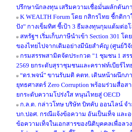
ปรึกษานักลงทุน เสริมความเชื่อมั่นผลักดันการ
K WEALTH Forum โดย กสิกรไทย ชี้กติกาให
ปัง” กางเข็มทิศ ชี้เป้า 3 ธีมลงทุนกุมแต้มต่อโ
สหรัฐฯ เริ่มเก็บภาษีนำเข้า Section 301 โดย
ของไทยไปจากเดิมอย่างมีนัยสำคัญ (ศูนย์วิจั
กรมสรรพสามิตจัดประกวด "1 ชุมชน 1 สรร
2569 ยกระดับสุราชุมชนและคราฟท์เบียร์ไทยส
“ดร.พจน์” ขานรับมติ คตท. เดินหน้าผนึกภา
ยุทธศาสตร์ Zero Corruption พร้อมร่วมสื่
ยกระดับความโปร่งใส หนุนไทยสู่ OECD
ก.ล.ต. กล่าวโทษ บริษัท บิทคับ ออนไลน์ จ
บก.ปอศ. กรณีแจ้งข้อความ อันเป็นเท็จ และ
ข้อความเท็จในเอกสารของนิติบุคคลเพื่อลว