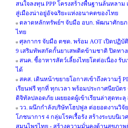
สนใจลงทุน PPP โครงสร้างพื้นฐานล้นหลาม เต
สู่เมืองน่าอยู่อัจฉริยะแห่งอนาคตของไทย
ตลาดหลักทรัพย์ฯ จับมือ อบก. พัฒนาศัก
ไทย
ศุลกากร จับมือ ตชด. พร้อม AOT เปิดปฏิบัติ
9 เสริมทัพสกัดกั้นยาเสพติดข้ามชาติ ปิดทา
สนค. ชี้อาหารสัตว์เลี้ยงไทยโตต่อเนื่อง รับ
ได้
สคส. เดินหน้าขยายโอกาสเข้าถึงความรู้ P
เรียนฟรี ทุกที่ ทุกเวลา พร้อมประกาศนียบั
ดิจิทัลปลอดภัย เผยยอดผู้เข้าเรียนล่าสุดทะลุ
วว. ผนึกกำลังบริษัทโฮปฟูล ต่อยอดงานวิจั
โภชนาการ 4 กลุ่มโรคเรื้อรัง สร้างระบบนิเว
สมุนไพรไทย - สร้างความมั่นคงด้านสุขภาพยั