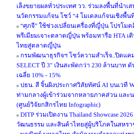
เล็งขยายผลทั่วประเทศ วว. ร่วมลงพื้นที่นำ
นวัตกรรมแก้จน โชว์ “4 โมเดลแก้จนเชิงพื้นที
“ศุภจี” ใช้ช่วงเปลี่ยนเครื่องที่ญี่ปุ่น โป
พรีเมียมเจาะตลาดญี่ปุ่น พร้อมหารือ HTA เ
ไทยสู่ตลาดญี่ปุ่น
กรมพัฒนาธุรกิจฯ โชว์ความสำเร็จ..ปิดแคมเ
SELECT ปี 3" เงินสะพัดกว่า 230 ล้านบาท ดั
เฉลี่ย 10% - 15%
ปธน. สี จิ้นผิงประกาศวิสัยทัศน์ AI บนเวที 
ท่ามกลางผู้เข้าร่วมจากหลายภาคส่วน แล
(ศูนย์วิจัยกสิกรไทย Infographic)
DITP ร่วมเปิดงาน Thailand Showcase 202
วัฒนธรรม และสินค้าไทยสู่ผู้บริโภคในสหร