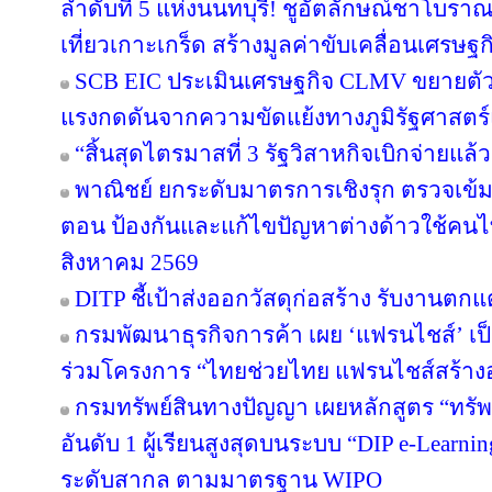
ลำดับที่ 5 แห่งนนทบุรี! ชูอัตลักษณ์ชาโบรา
เที่ยวเกาะเกร็ด สร้างมูลค่าขับเคลื่อนเศรษฐ
SCB EIC ประเมินเศรษฐกิจ CLMV ขยายตั
แรงกดดันจากความขัดแย้งทางภูมิรัฐศาสตร์
“สิ้นสุดไตรมาสที่ 3 รัฐวิสาหกิจเบิกจ่ายแล
พาณิชย์ ยกระดับมาตรการเชิงรุก ตรวจเข้ม
ตอน ป้องกันและแก้ไขปัญหาต่างด้าวใช้คนไทย
สิงหาคม 2569
DITP ชี้เป้าส่งออกวัสดุก่อสร้าง รับงานตก
กรมพัฒนาธุรกิจการค้า เผย ‘แฟรนไชส์’ เป็
ร่วมโครงการ “ไทยช่วยไทย แฟรนไชส์สร้าง
กรมทรัพย์สินทางปัญญา เผยหลักสูตร “ทรัพ
อันดับ 1 ผู้เรียนสูงสุดบนระบบ “DIP e-Learn
ระดับสากล ตามมาตรฐาน WIPO