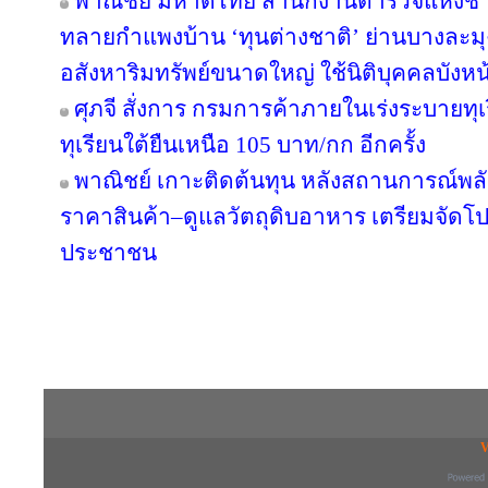
พาณิชย์ มหาดไทย สำนักงานตำรวจแห่งชา
ทลายกำแพงบ้าน ‘ทุนต่างชาติ’ ย่านบางละมุง
อสังหาริมทรัพย์ขนาดใหญ่ ใช้นิติบุคคลบังหน
ศุภจี สั่งการ กรมการค้าภายในเร่งระบายทุ
ทุเรียนใต้ยืนเหนือ 105 บาท/กก อีกครั้ง
พาณิชย์ เกาะติดต้นทุน หลังสถานการณ์พลังง
ราคาสินค้า–ดูแลวัตถุดิบอาหาร เตรียมจัดโป
ประชาชน
Copyright © 2016 inTV co.,Ltd. All Right
V