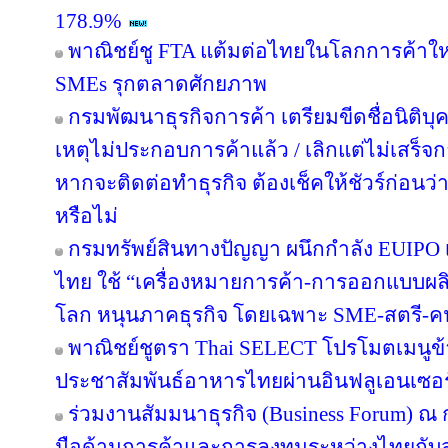
178.9%
พาณิชย์ชู FTA แต้มต่อไทยในโลกการค้าใหม
SMEs รุกตลาดศักยภาพ
กรมพัฒนาธุรกิจการค้า เตรียมขีดชื่อนิติบุ
เหตุไม่ประกอบการค้าแล้ว / เลิกแต่ไม่เสร
หากจะติดต่อทำธุรกิจ ต้องเช็คให้ชัวร์ก่อนว่าค
หรือไม่
กรมทรัพย์สินทางปัญญา ผนึกกำลัง EUIPO 
ไทย ใช้ “เครื่องหมายการค้า-การออกแบบผลิ
โลก หนุนภาคธุรกิจ โดยเฉพาะ SME-สตรี-คนรุ
พาณิชย์ชูตรา Thai SELECT โปรโมตเมนูข้า
ประชาสัมพันธ์อาหารไทยผ่านอินฟลูเอนเซอร์
ร่วมงานสัมมนาธุรกิจ (Business Forum) ณ
มือด้านการค้าและการลงทุนระหว่างไทยกับส