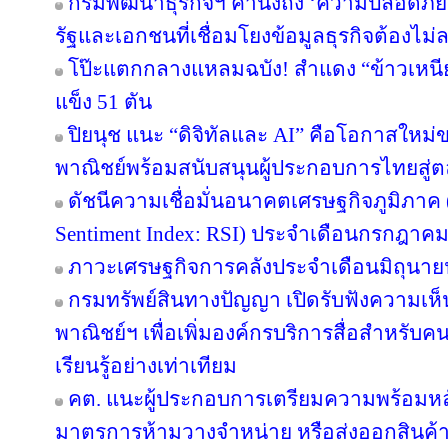
กรมพัฒนาธุรกิจฯ คำนึงถึง ‘ความปลอดภัยข
รัฐและเอกชนที่เชื่อมโยงข้อมูลธุรกิจต้องไม่
โป๊ะแตกกลางแหลมฉบัง! สำแดง “ข้าวเหนียว
แข็ง 51 ตัน
ปิยนุช แนะ “ดิจิทัลและ AI” คือโอกาสให
พาณิชย์พร้อมสนับสนุนผู้ประกอบการไทยสู
ดัชนีความเชื่อมั่นอนาคตเศรษฐกิจภูมิภาค 
Sentiment Index: RSI) ประจำเดือนกรกฎาคม
ภาวะเศรษฐกิจการคลังประจำเดือนมิถุนาย
กรมทรัพย์สินทางปัญญา เปิดรับฟังความเห
พาณิชย์ฯ เพื่อเพิ่มองค์กรบริการสื่อสำหรับค
เรียนรู้อย่างเท่าเทียม
คต. แนะผู้ประกอบการเตรียมความพร้อมหลัง
มาตรการห้ามวางจำหน่าย หรือส่งออกสินค้