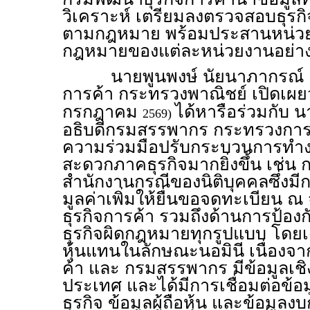
วิเคราะห์ เตรียมลงตรวจสอบธุรกิจกลุ
ตามกฎหมาย พร้อมประสานหน่วยง
กฎหมายของแต่ละหน่วยงานอย่าง
นายพูนพงษ์ นัยนาภากรณ์ อธ
การค้า กระทรวงพาณิชย์ เปิดเผยว่า
กรกฎาคม
ได้หารือร่วมกับ น
2569)
อธิบดีกรมสรรพากร กระทรวงการค
ความร่วมมือปรับกระบวนการทำง
สะดวกภาคธุรกิจมากยิ่งขึ้น เช่น การ
สำนักงานกรณีของนิติบุคคลซึ่งม
มูลค่าเพิ่มให้ยื่นขอจดทะเบียน ณ
ธุรกิจการค้า รวมถึงด้านการป้อ
ธุรกิจผิดกฎหมายทุกรูปแบบ โดย
หุ้นแทนในลักษณะนอมินี เนื่องจ
ค้า และ กรมสรรพากร มีข้อมูลเชิง
ประเทศ และได้มีการเชื่อมต่อข้
ธุรกิจ ข้อมูลผู้ถือหุ้น และข้อมูลง