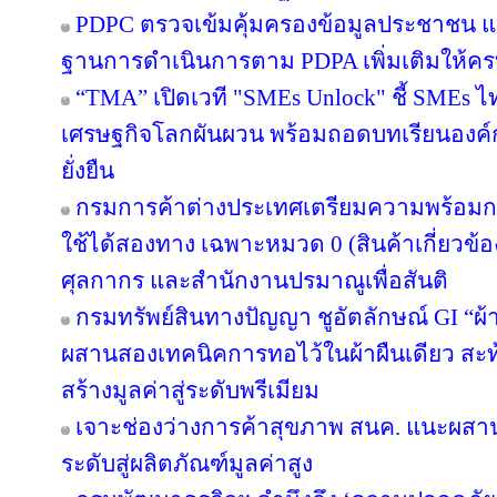
PDPC ตรวจเข้มคุ้มครองข้อมูลประชาชน แจ้
ฐานการดำเนินการตาม PDPA เพิ่มเติมให้คร
“TMA” เปิดเวที "SMEs Unlock" ชี้ SMEs ไทย
เศรษฐกิจโลกผันผวน พร้อมถอดบทเรียนองค์ก
ยั่งยืน
กรมการค้าต่างประเทศเตรียมความพร้อมก
ใช้ได้สองทาง เฉพาะหมวด 0 (สินค้าเกี่ยวข้อง
ศุลกากร และสำนักงานปรมาณูเพื่อสันติ
กรมทรัพย์สินทางปัญญา ชูอัตลักษณ์ GI “ผ้
ผสานสองเทคนิคการทอไว้ในผ้าผืนเดียว สะท
สร้างมูลค่าสู่ระดับพรีเมียม
เจาะช่องว่างการค้าสุขภาพ สนค. แนะผส
ระดับสู่ผลิตภัณฑ์มูลค่าสูง