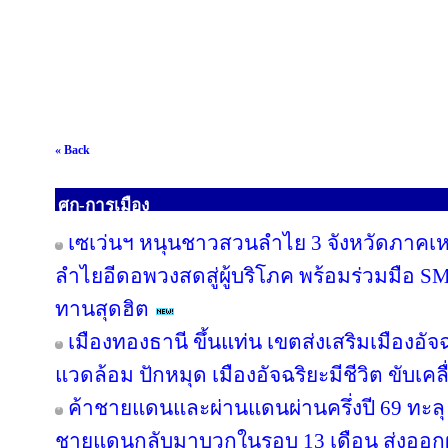
« Back
ศก-การเมือง
เซเว่นฯ หนุนชาวสวนลำไย 3 จังหวัดภาคเหนือ
ลำไยอีดอพวงสดสู่ผู้บริโภค พร้อมร่วมมือ S
ทานสุดฮิต
เมืองทองธานี ขึ้นแท่น เขตส่งเสริมเมืองอัจฉ
แวดล้อม ปักหมุด เมืองอัจฉริยะมีชีวิต ขับเค
ค้าชายแดนและผ่านแดนผ่านครึ่งปี 69 ทะลุ 
ชายแดนกลับมาบวกในรอบ 13 เดือน ส่งออก