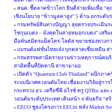
สนค. ชี้ตลาดข้าวโลก ยินดีจ่ายเพิ่มเพื่อ “
เชิงนโยบาย “ข้าวมูลค่าสูง” 5 ด้าน ยกระด
กรมทรัพย์สินทางปัญญา ลุยตรวจประเมินร
โชกุนเบตง – มังคุดในสายหมอกเบตง” เสริมควา
มือพันธมิตรแม็คโคร-โลตัส ขยายช่องทางการ
แบรนด์แฟชั่นไทยเจ๋ง บุกตลาดเซี่ยเหมิน
กรมสรรพสามิตรายงานข่าวเหตุการณ์คนร้
สามิตพื้นที่ปัตตานี สาขามายอ
เปิดตัว “Quantum Club Thailand” ผนึกภา
ระบบนิเวศควอนตัมไทย เชื่อมงานวิจัยสู่กา
กระทรวง อว. เครือซีพี อไรซ์ ทรู QTRic แล
วอนตัมระดับประเทศ เดินหน้า 4 พันธกิจ “สร้
EECO ชูธงโครงการ EECiti หลัง Market Sou