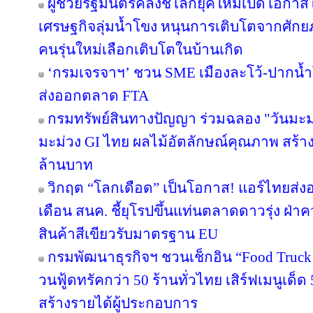
ผู้ช่วยรัฐมนตรีคลังชี้โลกยุคใหม่เปิดโอกาสใ
เศรษฐกิจลุ่มน้ำโขง หนุนการเติบโตจากศักยภ
คนรุ่นใหม่เลือกเติบโตในบ้านเกิด
‘กรมเจรจาฯ’ ชวน SME เมืองละโว้-ปากน้
ส่งออกตลาด FTA
กรมทรัพย์สินทางปัญญา ร่วมฉลอง "วันมะม
มะม่วง GI ไทย ผลไม้อัตลักษณ์คุณภาพ สร้าง
ล้านบาท
วิกฤต “โลกเดือด” เป็นโอกาส! แอร์ไทยส่ง
เดือน สนค. ชี้ยุโรปขึ้นแท่นตลาดดาวรุ่ง ฝ
สินค้าสีเขียวรับมาตรฐาน EU
กรมพัฒนาธุรกิจฯ ชวนเช็กอิน “Food Truck
วนฟู้ดทรัคกว่า 50 ร้านทั่วไทย เสิร์ฟเมนูเด็ด 
สร้างรายได้ผู้ประกอบการ