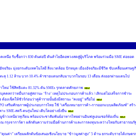
หนือ รับซื้อกว่า 830 ตันต่อปี ดันลำไยอีดอพวงสดสู่ผู้บริโภค พร้อมร่วมมือ SME ต่อยอด
อัจฉริยะ มุ่งยกระดับเทคโนโลยี สิ่งแวดล้อม ปักหมุด เมืองอัจฉริยะมีชีวิต ขับเคลื่อนเศรษฐก
 ทะลุ 1.12 ล้าน บวก 10.4% ค้าชายแดนกลับมาบวกในรอบ 13 เดือน ส่งออกผ่านแดนไป
าใหม่ ใช้สิทธิแตะ 81.32% ดัน SMEs รุกตลาดศักยภาพ
ิบุคคลกว่าหมื่นรายสู่สถานะ ‘ร้าง’ เหตุไม่ประกอบการค้าแล้ว / เลิกแต่ไม่เสร็จการชำระ
องเช็คให้ชัวร์ก่อนว่าคู่ค้ารายนั้นยังมีสถานะ “คงอยู่” หรือไม่
PO เสริมศักยภาพผู้ประกอบการไทย ใช้ “เครื่องหมายการค้า-การออกแบบผลิตภัณฑ์” สร้า
ะ SME-สตรี-คนรุ่นใหม่ เติบโตอย่างยั่งยืน
ข้าวเหนียวทุเรียน พร้อมประชาสัมพันธ์อาหารไทยผ่านอินฟลูเอนเซอร์ท้องถิ่น
m) ณ กรุงจาการ์ตา ผลักดันความร่วมมือด้านการค้าและการลงทุนระหว่างไทยกับสาธารณรั
่อ “คุณค่า” เตรียมผลักดันข้อเสนอเชิงนโยบาย “ข้าวมูลค่าสูง” 5 ด้าน ยกระดับรายได้เกษตร