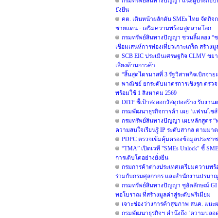
กรมทรัพย์สินทางปัญญา แนะผู้ประกอบ
ยั่งยืน
คต. เดินหน้าผลักดัน SMEs ไทย จัดกิจกร
ชายแดน - เสริมความพร้อมสู่ตลาดโลก
กรมทรัพย์สินทางปัญญา ชวนลิ้มลอง “ช
เชื่อมเสน่ห์การท่องเที่ยวเกาะเกร็ด สร้าง
SCB EIC ประเมินเศรษฐกิจ CLMV ขยา
เสี่ยงด้านการค้า
“สิ้นสุดไตรมาสที่ 3 รัฐวิสาหกิจเบิกจ่
พาณิชย์ ยกระดับมาตรการเชิงรุก ตรวจเ
พร้อมใช้ 1 สิงหาคม 2569
DITP ชี้เป้าส่งออกวัสดุก่อสร้าง รับง
กรมพัฒนาธุรกิจการค้า เผย ‘แฟรนไชส์
กรมทรัพย์สินทางปัญญา เผยหลักสูตร “ทร
ความสนใจเรียนรู้ IP ระดับสากล ตามม
PDPC ตรวจเข้มคุ้มครองข้อมูลประชาชน
“TMA” เปิดเวที "SMEs Unlock" ชี้ SM
การเติบโตอย่างยั่งยืน
กรมการค้าต่างประเทศเตรียมความพร้อม
ร่วมกับกรมศุลกากร และสำนักงานปรมาณูเพ
กรมทรัพย์สินทางปัญญา ชูอัตลักษณ์ GI
ทอโบราณ ที่สร้างมูลค่าสู่ระดับพรีเมียม
เจาะช่องว่างการค้าสุขภาพ สนค. แนะผ
กรมพัฒนาธุรกิจฯ คำนึงถึง ‘ความปลอดภั