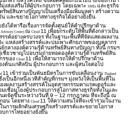
ปินนักสร้างสรรค์ไทย ซึ่งสอดคล้องกับนโยบายของกรมฯ
มุ่งส่งเสริมให้ผู้ประกอบการ โดยเฉพาะ
และธุรกิจ
SMEs
รัพย์สินทางปัญญาเป็นเครื่องมือเพิ่มมูลค่า สร้างความ
ัน และขยายโอกาสทางธุรกิจได้อย่างยั่งยืน
ยังได้หารือเรื่องการจัดตั้งศูนย์ให้คำปรึกษาด้าน
ณ
11 เพื่อยกระดับให้พื้นที่ดังกล่าวเป็น
 Advisory Center)
Cloud
สรรค์อย่างครบวงจร ทั้งในฐานะพื้นที่ที่จัดแสดงผลงาน
ปะ แหล่งสร้างสรรค์และบ่มเพาะศักยภาพของบุคลากร
์กลางองค์ความรู้ด้านทรัพย์สินทางปัญญา ทั้งนี้ กรมฯ
ผู้เชี่ยวชาญไปอบรมถ่ายทอดองค์ความรู้ด้านทรัพย์สิน
ากรของ
11 เพื่อให้สามารถให้คำปรึกษาด้าน
Cloud
้องต้นแก่ศิลปิน ผู้ประกอบการ และผู้สนใจต่อไป
11 เข้าร่วมเป็นพันธมิตรในการขับเคลื่อนงาน
ud
Thailand
ซึ่งเป็นอีกหนึ่งเวทีสําคัญที่กรมฯ มุ่งหวังให้เป็นพื้นที่ใน
องผลงานสร้างสรรค์ในอุตสาหกรรมคาแรคเตอร์และ
เชื่อมโยงผู้ประกอบการสู่โอกาสทางธุรกิจทั้งในและ
จัดขึ้นระหว่างวันที่ 9 – 12 กรกฎาคม ที่จะถึงนี้ ณ
รากอน โดยทาง
11 ให้ความสนใจที่จะเข้าร่วมในงาน
Cloud
ร่วมในการผลักดันเศรษฐกิจสร้างสรรค์และขยายโอกาส
กอบการไทยอย่างยั่งยืน