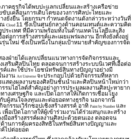
ะภาคธุรกิจได้พบปะแลกเปลี่ยนและสร้างเครือข่าย
วยขับเคลื่อนการเติบโตของวงการศิลปะไทยและ
่างยั่งยืน โดยกรมฯ กำหนดจัดงานดังกล่าวระหว่างวันที่
9 ณ
11 ซึ่งเป็นศูนย์กลางด้านคอนเทนต์และความคิด
Cloud
งประเทศ ที่มีความพร้อมทั้งในด้านเทคโนโลยีและสิ่ง
อต่อการสร้างสรรค์และเผยแพร่ผลงาน อีกทั้งยังตั้งอยู่
ุ่นใหม่ ซึ่งเป็นหนึ่งในกลุ่มเป้าหมายสำคัญของการจัด
ั้งสองฝ่ายได้แลกเปลี่ยนแนวทางการจัดกิจกรรมและ
งเสริมศิลปินไทย ตลอดจนการสร้างระบบนิเวศที่เอื้อต่อ
ค์และใช้ประโยชน์ทรัพย์สินทางปัญญาอย่างมี
ยในงาน
จะประกอบไปด้วยกิจกรรมที่หลาก
Art Universe
ารแสดงผลงานของศิลปินชั้นนำและศิลปินหน้าใหม่กว่า
จกรรมไฮไลต์สำคัญอย่างการประมูลผลงานศิลปะหายาก
ค่าทางเศรษฐกิจ และเปิดโอกาสให้เกิดการเชื่อมโยง
กับผู้สนใจลงทุนและต่อยอดทางธุรกิจ นอกจากนี้
จกรรมเวิร์กชอปเชิงสร้างสรรค์ อาทิ
และ
Paint by Number
 เพื่อเปิดโอกาสให้ผู้เข้าร่วมงานได้ร่วมสนุกและสร้าง
งมือสร้างสรรค์ผลงานศิลปะด้วยตนเอง ตลอดจน
ู้ด้านการคุ้มครองสิทธิในทรัพย์สินทางปัญญาและ
ค์ไปต่อยอด