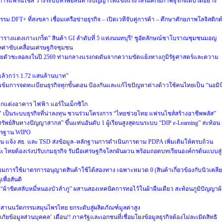
การแฟรนไชส์ วางระบบทรัพย์สินทางปัญญาให้แข็งแรง เสริมศักยภาพธุรกิจเติบโตอย่าง
รม DFT+ ที่สงขลา เชื่อมเครือข่ายธุรกิจ – เปิดเวทีจับคู่การค้า – ศึกษาศักยภาพโลจิสติกต
ารางแดงเกาะเกร็ด” สินค้า GI ลำดับที่ 5 แห่งนนทบุรี! ชูอัตลักษณ์ชาโบราณชุมชนมอญ
มูลค่าขับเคลื่อนเศรษฐกิจชุมชน
ยตัวชะลอลงในปี 2569 ท่ามกลางแรงกดดันจากความขัดแย้งทางภูมิรัฐศาสตร์และความ
ายแล้วกว่า 1.72 แสนล้านบาท”
ข้มการจดทะเบียนธุรกิจทุกขั้นตอน ป้องกันและแก้ไขปัญหาต่างด้าวใช้คนไทยเป็น “นอมิน
านตกแต่งอาคาร ไฟฟ้า แอร์ในเม็กซิโก
’ เป็นระบบธุรกิจที่น่าลงทุน ชวนร่วมโครงการ “ไทยช่วยไทย แฟรนไชส์สร้างอาชีพพลัส”
ัพย์สินทางปัญญาสากล” ขึ้นแท่นอันดับ 1 ผู้เรียนสูงสุดบนระบบ “DIP e-Learning” สะท้อน
าตรฐาน WIPO
 แจ้ง สธ. และ TSD ส่งข้อมูล–หลักฐานการดำเนินการตาม PDPA เพิ่มเติมให้ครบถ้วน
Es ไทยต้องเร่งปรับเกมธุรกิจ รับมือเศรษฐกิจโลกผันผวน พร้อมถอดบทเรียนองค์กรต้นแบบสู่
การใช้มาตรการอนุญาตสินค้าใช้ได้สองทาง เฉพาะหมวด 0 (สินค้าเกี่ยวข้องกับนิวเคลียร
ื่อสันติ
 “ผ้าขิดสลับหมี่หนองบัวลำภู” ผสานสองเทคนิคการทอไว้ในผ้าผืนเดียว สะท้อนภูมิปัญญาผ
สานนวัตกรรมสมุนไพรไทย ยกระดับสู่ผลิตภัณฑ์มูลค่าสูง
ยข้อมูลส่วนบุคคล’ เตือน!! ภาครัฐและเอกชนที่เชื่อมโยงข้อมูลธุรกิจต้องไม่ละเมิดสิทธิ