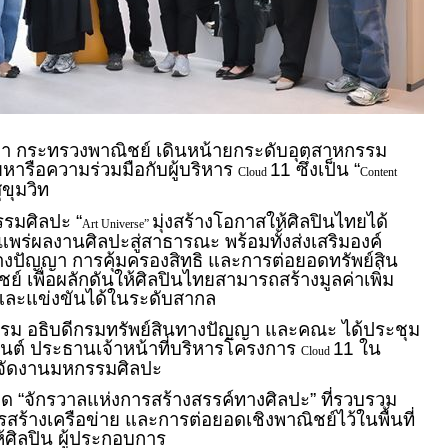
า กระทรวงพาณิชย์ เดินหน้ายกระดับอุตสาหกรรม
หารือความร่วมมือกับผู้บริหาร
11 ซึ่งเป็น “
Cloud
Content
ุขุมวิท
รรมศิลปะ “
มุ่งสร้างโอกาสให้ศิลปินไทยได้
Art Universe”
ร่ผลงานศิลปะสู่สาธารณะ พร้อมทั้งส่งเสริมองค์
ทางปัญญา การคุ้มครองสิทธิ และการต่อยอดทรัพย์สิน
์ เพื่อผลักดันให้ศิลปินไทยสามารถสร้างมูลค่าเพิ่ม
และแข่งขันได้ในระดับสากล
รม อธิบดีกรมทรัพย์สินทางปัญญา และคณะ ได้ประชุม
สันต์ ประธานเจ้าหน้าที่บริหารโครงการ
11 ใน
Cloud
จัดงานมหกรรมศิลปะ
ด “จักรวาลแห่งการสร้างสรรค์ทางศิลปะ” ที่รวบรวม
้างเครือข่าย และการต่อยอดเชิงพาณิชย์ไว้ในพื้นที่
้ศิลปิน ผู้ประกอบการ