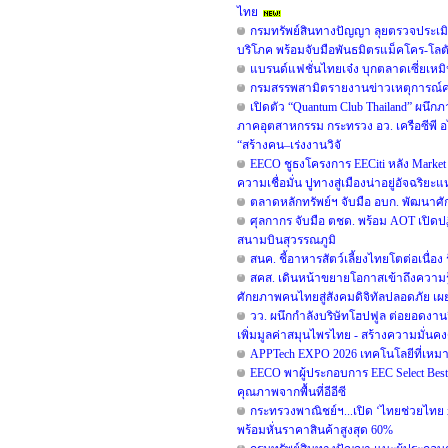
ไทย
กรมทรัพย์สินทางปัญญา ลุยตรวจประเมิ
บริโภค พร้อมจับมือพันธมิตรแม็คโคร-โลต
แบรนด์แฟชั่นไทยเจ๋ง บุกตลาดเซี่ยเห
กรมสรรพสามิตรายงานข่าวเหตุการณ์คน
เปิดตัว “Quantum Club Thailand” ผนึก
ภาคอุตสาหกรรม กระทรวง อว. เครือซีพี อ
“สร้างคน–เร่งงานวิจั
EECO ชูธงโครงการ EECiti หลัง Market
ความเชื่อมั่น ปูทางสู่เมืองน่าอยู่อัจฉร
ตลาดหลักทรัพย์ฯ จับมือ อบก. พัฒนา
ศุลกากร จับมือ ตชด. พร้อม AOT เปิดปฏ
สนามบินสุวรรณภูมิ
สนค. ชี้อาหารสัตว์เลี้ยงไทยโตต่อเนื่อง
สคส. เดินหน้าขยายโอกาสเข้าถึงความรู้
ศักยภาพคนไทยสู่สังคมดิจิทัลปลอดภัย เผยย
วว. ผนึกกำลังบริษัทโฮปฟูล ต่อยอดงาน
เพิ่มมูลค่าสมุนไพรไทย - สร้างความมั่นคง
APPTech EXPO 2026 เทคโนโลยีที่เหม
EECO พาผู้ประกอบการ EEC Select Best S
คุณภาพจากพื้นที่อีอีซี
กระทรวงพาณิชย์ฯ...เปิด ‘ไทยช่วยไทย x Lo
พร้อมหั่นราคาสินค้าสูงสุด 60%