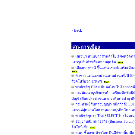
« Back
ศก-การเมือง
เซเว่นฯ หนุนชาวสวนลำไย 3 จังหวัดภาคเ
แปรรูปสินค้าพร้อมทานสุดฮิต
เมืองทองธานี ขึ้นแท่น เขตส่งเสริมเมือง
ค้าชายแดนและผ่านแดนผ่านครึ่งปี 69
สิงคโปร์บวก 178.9%
พาณิชย์ชู FTA แต้มต่อไทยในโลกการค้
กรมพัฒนาธุรกิจการค้า เตรียมขีดชื่อนิต
บัญชี เตือนประชาชนหากจะติดต่อทำธุรกิจ ต้
กรมทรัพย์สินทางปัญญา ผนึกกำลัง EUI
แบรนด์สู่ตลาดโลก หนุนภาคธุรกิจ โดยเฉพา
พาณิชย์ชูตรา Thai SELECT โปรโมตเมนู
ร่วมงานสัมมนาธุรกิจ (Business Foru
อินโดนีเซีย
สนค. ชี้ตลาดข้าวโลก ยินดีจ่ายเพิ่มเพื