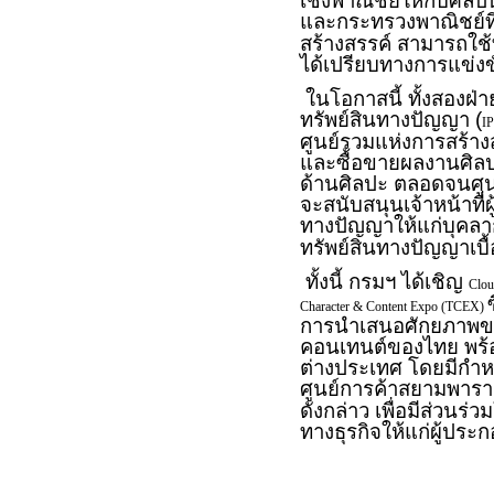
เชิงพาณิชย์ให้กับศิล
และกระทรวงพาณิชย์ที่
สร้างสรรค์ สามารถใช้ท
ได้เปรียบทางการแข่งข
ในโอกาสนี้ ทั้งสองฝ่าย
ทรัพย์สินทางปัญญา (
IP
ศูนย์รวมแห่งการสร้าง
และซื้อขายผลงานศิล
ด้านศิลปะ ตลอดจนศูนย
จะสนับสนุนเจ้าหน้าที่
ทางปัญญาให้แก่บุคล
ทรัพย์สินทางปัญญาเบื
ทั้งนี้ กรมฯ ได้เชิญ
Clo
Character & Content Expo (TCEX)
การนำเสนอศักยภาพข
คอนเทนต์ของไทย พร้อม
ต่างประเทศ โดยมีกำหนด
ศูนย์การค้าสยามพา
ดังกล่าว เพื่อมีส่วน
ทางธุรกิจให้แก่ผู้ประ