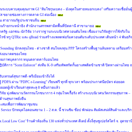
นระบบควบคุมคุณภาพ GI “ส้มโชกุนเบตง – มังคุดในสายหมอกเบตง” เสริมความเชื่อมั่นผู
ัส ขยายช่องทางการตลาด GI ต่อเนื่อง
มิน สาธารณรัฐประชาชนจีน
ร้ายกระหน่ำยิง สำนักงานสรรพสามิตพื้นที่ปัตตานี สาขามายอ
ภาครัฐ–เอกชน–นักวิจัย วางรากฐานระบบนิเวศควอนตัมไทย เชื่อมงานวิจัยสู่การใช้จริงใน
ไรซ์ ทรู QTRic และ qBraid ร่วมสร้างแพลตฟอร์มควอนตัมระดับประเทศ เดินหน้า 4 พันธกิ
 Sounding นักลงทุนไทย - ต่างชาติ สนใจลงทุน PPP โครงสร้างพื้นฐานล้นหลาม เตรียมสร้า
ิยะแห่งอนาคตของไทย
ศักยภาพบุคลากร หนุนตลาดคาร์บอนไทย
ิบัติการ “Scent Enforcer” ส่งทีม K-9 เสริมทัพสกัดกั้นยาเสพติดข้ามชาติ ปิดทางผ่านไทย 
 รับเทรนด์สุขภาพดี–พรีเมียมเข้าถึงได้
 PDPA ผ่าน “PDPC e-Learning” เรียนฟรี ทุกที่ ทุกเวลา พร้อมประกาศนียบัตร ต่อยอด
อดผู้เข้าเรียนล่าสุดทะลุ 8 หมื่นรายแล้ว
วิจัย มุ่งพัฒนานวัตกรรมโภชนาการ 4 กลุ่มโรคเรื้อรัง สร้างระบบนิเวศนวัตกรรมสุขภาพ –
ด้านสุขภาพยั่งยืน
าะสมเพื่อการพัฒนาชุมชน
ervice ปักหมุดไอคอนสยาม 1 – 2 ส.ค. นี้ ชวนชิม ช๊อป พักผ่อน สัมผัสเสน่ห์สินค้าและบริ
cal Low Cost’ ร้านค้าท้องถิ่น 130 แห่งทั่วประเทศ ดีเดย์ ตั้งงี่สุนซูเปอร์สโตร์ จ. อุดรธาน