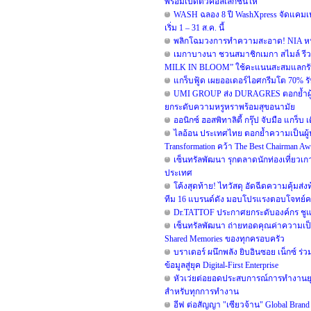
พร้อมเปิดตัวคอลเลกชันให
WASH ฉลอง 8 ปี WashXpress จัดแคมเปญใ
เริ่ม 1 – 31 ส.ค. นี้
พลิกโฉมวงการทำความสะอาด! NIA หนุน B
เมกาบางนา ชวนสมาชิกเมกา สไมล์ รีวอร
MILK IN BLOOM” ใช้คะแนนสะสมแลกรับฟรี!
แกร็บฟู้ด เผยออเดอร์ไอศกรีมโต 70% รับ
UMI GROUP ส่ง DURAGRES ตอกย้ำผู้น
ยกระดับความหรูหราพร้อมสุขอนามัย
ออนิกซ์ ฮอสพิทาลิตี้ กรุ๊ป จับมือ แกร
ไลอ้อน ประเทศไทย ตอกย้ำความเป็นผู้น
Transformation คว้า The Best Chairman Awar
เซ็นทรัลพัฒนา รุกตลาดนักท่องเที่ยวเกา
ประเทศ
โค้งสุดท้าย! ไทวัสดุ อัดฉีดความคุ้มส่
ทีม 16 แบรนด์ดัง มอบโปรแรงตอบโจทย์คนรัก
Dr.TATTOF ประกาศยกระดับองค์กร ชูแน
เซ็นทรัลพัฒนา ถ่ายทอดคุณค่าความเป็น
Shared Memories ของทุกครอบครัว
บราเดอร์ ผนึกพลัง ยิบอินซอย เน็กซ์ ร่
ข้อมูลสู่ยุค Digital-First Enterprise
หัวเว่ยต่อยอดประสบการณ์การทำงานยุค 
สำหรับทุกการทำงาน
อีฟ ต่อสัญญา "เซียวจ้าน" Global Brand A