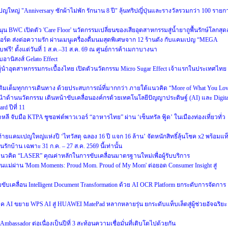
หญ่ "Anniversary ซักผ้าไม่พัก รักนาน 8 ปี" ลุ้นทริปญี่ปุ่นและรางวัลรวมกว่า 100 รายก
WC เปิดตัว 'Care Floor' นวัตกรรมเปลี่ยนของเสียอุตสาหกรรมสู่น้ำยาถูพื้นรักษ์โลกสุดล
์ด ส่งต่อความรัก ผ่านเมนูเครื่องดื่มนมสุดพิเศษจาก 12 ร้านดัง กับแคมเปญ “MEGA
 ตั้งแต่วันที่ 1 ส.ค.–31 ส.ค. 69 ณ ศูนย์การค้าเมกาบางนา
อานิสงส์ Gelato Effect
ำอุตสาหกรรมกระเบื้องไทย เปิดตัวนวัตกรรม Micro Sugar Effect เจ้าแรกในประเทศไทย
็บ เติมเต็มทุกการเดินทาง ด้วยประสบการณ์ที่มากกว่า ภายใต้แนวคิด “More of What You Lo
ำด้านนวัตกรรม เดินหน้าขับเคลื่อนองค์กรด้วยเทคโนโลยีปัญญาประดิษฐ์ (AI) และ Digita
d ปีที่ 11
หลี จับมือ KTPA ชูซอฟต์พาวเวอร์ “อาหารไทย” ผ่าน ‘เซ็นทรัล ฟู้ด’ ในเมืองท่องเที่ยวทั่ว
งท้ายแคมเปญใหญ่แห่งปี ‘ไทวัสดุ ฉลอง 16 ปี แจก 16 ล้าน’ จัดหนักสิทธิ์ลุ้นโชค x2 พร้อมแท
บ้าน เฉพาะ 31 ก.ค. – 27 ส.ค. 2569 นี้เท่านั้น
วคิด “LASER” คุณค่าหลักในการขับเคลื่อนมาตรฐานใหม่เพื่อผู้รับบริการ
แม่ผ่าน 'Mom Moments: Proud Mom. Proud of My Mom' ต่อยอด Consumer Insight สู่
วมขับเคลื่อน Intelligent Document Transformation ด้วย AI OCR Platform ยกระดับการจัดการ
AI ขยาย WPS AI สู่ HUAWEI MatePad หลากหลายรุ่น ยกระดับแท็บเล็ตสู่ผู้ช่วยอัจฉริยะ
mbassador ต่อเนื่องเป็นปีที่ 3 สะท้อนความเชื่อมั่นที่เติบโตไปด้วยกัน