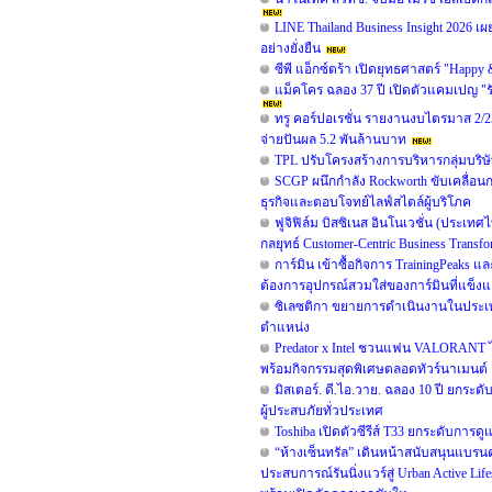
LINE Thailand Business Insight 2026 เ
อย่างยั่งยืน
ซีพี แอ็กซ์ตร้า เปิดยุทธศาสตร์ "Happy
แม็คโคร ฉลอง 37 ปี เปิดตัวแคมเปญ "
ทรู คอร์ปอเรชั่น รายงานงบไตรมาส 2/25
จ่ายปันผล 5.2 พันล้านบาท
TPL ปรับโครงสร้างการบริหารกลุ่มบริษั
SCGP ผนึกกำลัง Rockworth ขับเคลื่อนก
ธุรกิจและตอบโจทย์ไลฟ์สไตล์ผู้บริโภค
ฟูจิฟิล์ม บิสซิเนส อินโนเวชั่น (ประเท
กลยุทธ์ Customer-Centric Business Tran
การ์มิน เข้าซื้อกิจการ TrainingPeaks 
ต้องการอุปกรณ์สวมใส่ของการ์มินที่แข็งแก
ซิเลซติกา ขยายการดำเนินงานในประเท
ตำแหน่ง
Predator x Intel ชวนแฟน VALORANT ไท
พร้อมกิจกรรมสุดพิเศษตลอดทัวร์นาเมนต์
มิสเตอร์. ดี.ไอ.วาย. ฉลอง 10 ปี ยกร
ผู้ประสบภัยทั่วประเทศ
Toshiba เปิดตัวซีรีส์ T33 ยกระดับการดู
“ห้างเซ็นทรัล” เดินหน้าสนับสนุนแบร
ประสบการณ์รันนิ่งแวร์สู่ Urban Active 