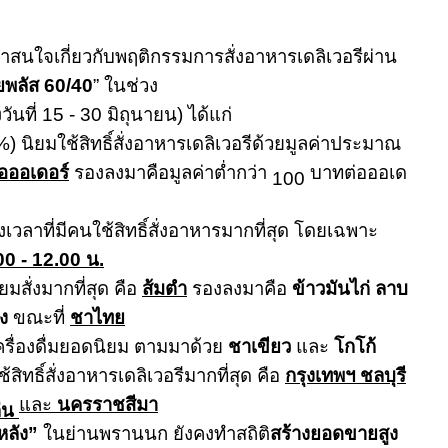
น่าสนใจเกี่ยวกับพฤติกรรมการสั่งอาหารเดลิเวอรีผ่าน
ยพลัส
60/40
”
ในช่วง
วันที่
15 - 30
มิถุนายน) ได้แก่
%)
นิยมใช้สิทธิ์สั่งอาหารเดลิเวอรีด้วยมูลค่าประมาณ
อออเดอร์
รองลงมาคือมูลค่าต่ำกว่า
บาทต่อออเด
100
งเวลาที่มีคนใช้สิทธิ์สั่งอาหารมากที่สุด โดยเฉพาะ
00 - 12.00
น.
มสั่งมากที่สุด คือ
ส้มตำ
รองลงมาคือ
ข้าวมันไก่ ลาบ
ง
ขณะที่
ชาไทย
ครื่องดื่มยอดนิยม ตามมาด้วย
ชาเขียว
และ
โกโก้
ช้สิทธิ์สั่งอาหารเดลิเวอรีมากที่สุด คือ
กรุงเทพฯ ชลบุรี
และ
นครราชสีมา
ก่น
หลัง
”
ในย่านพรานนก ยังคงทำสถิติ
สร้างยอดขายสูง