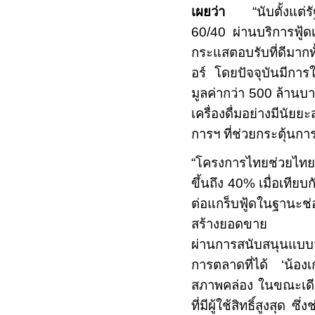
เผยว่า
“
นับตั้งแต
60/40
ผ่านบริการฟู้ด
กระแสตอบรับที่ดีมากท
อร์ โดยปัจจุบันมีการ
มูลค่ากว่า
500
ล้านบา
เครื่องดื่มอย่างมีนั
การฯ ที่ช่วยกระตุ้น
“
โครงการไทยช่วยไท
ขึ้นถึง
40%
เมื่อเทียบ
ต่อแกร็บฟู้ดในฐานะช่
สร้างยอดขาย
ผ่านการสนับสนุนแบบจั
การตลาดที่ได้
‘
น้องเ
สภาพคล่อง ในขณะเดีย
ที่มีผู้ใช้สิทธิ์สูงสุด ซ