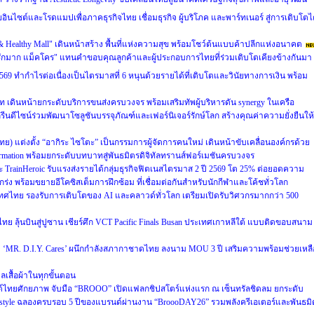
ผยอินไซต์และโรดแมปเพื่อภาคธุรกิจไทย เชื่อมธุรกิจ ผู้บริโภค และพาร์ทเนอร์ สู่การเติบโตไ
 & Healthy Mall" เดินหน้าสร้าง พื้นที่แห่งความสุข พร้อมโชว์ต้นแบบค้าปลีกแห่งอนาคต
รักมาก แม็คโคร" แทนคำขอบคุณลูกค้าและผู้ประกอบการไทยที่ร่วมเติบโตเคียงข้างกันมา
69 ทำกำไรต่อเนื่องเป็นไตรมาสที่ 6 หนุนด้วยรายได้ที่เติบโตและวินัยทางการเงิน พร้อม
ท เดินหน้ายกระดับบริการขนส่งครบวงจร พร้อมเสริมทัพผู้บริหารดัน synergy ในเครือ
รีนดีไซน์ร่วมพัฒนาโซลูชันบรรจุภัณฑ์และเฟอร์นิเจอร์รักษ์โลก สร้างคุณค่าความยั่งยืนให้
ศไทย) แต่งตั้ง “อากิระ ไซโตะ” เป็นกรรมการผู้จัดการคนใหม่ เดินหน้าขับเคลื่อนองค์กรด้วย
sformation พร้อมยกระดับบทบาทสู่พันธมิตรดิจิทัลทรานส์ฟอร์เมชันครบวงจร
และ TrainHeroic รับแรงส่งรายได้กลุ่มธุรกิจฟิตเนสไตรมาส 2 ปี 2569 โต 25% ต่อยอดความ
ร่ง พร้อมขยายอีโคซิสเต็มการฝึกซ้อม ที่เชื่อมต่อกันสำหรับนักกีฬาและโค้ชทั่วโลก
ศไทย รองรับการเติบโตของ AI และคลาวด์ทั่วโลก เตรียมเปิดรับวิศวกรมากกว่า 500
ย ลุ้นบินสู่ปูซาน เชียร์ศึก VCT Pacific Finals Busan ประเทศเกาหลีใต้ แบบติดขอบสนาม
ะดับ ‘MR. D.I.Y. Cares’ ผนึกกำลังสภากาชาดไทย ลงนาม MOU 3 ปี เสริมความพร้อมช่วยเหลื
แลเสื้อผ้าในทุกขั้นตอน
นด์ไทยศักยภาพ จับมือ “BROOO” เปิดแฟลกชิปสโตร์แห่งแรก ณ เซ็นทรัลชิดลม ยกระดับ
Lifestyle ฉลองครบรอบ 5 ปีของแบรนด์ผ่านงาน “BroooDAY26” รวมพลังครีเอเตอร์และพันธมิ