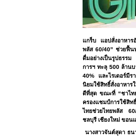
แกร็บ แอปสั่งอาหาร
พลัส
60/40”
ช่วยฟื้น
ดื่มอย่างเป็นรูปธรรม
การฯ ทะลุ
500
ล้านบ
40%
และไรเดอร์มีราย
นิยมใช้สิทธิ์สั่งอาหารใ
ดีที่สุด ขณะที่
“
ชาไท
ครองแชมป์การใช้สิทธิ
ไทยช่วยไทยพลัส
6
ชลบุรี เชียงใหม่ ขอ
นางสาวจันต์สุดา ธน