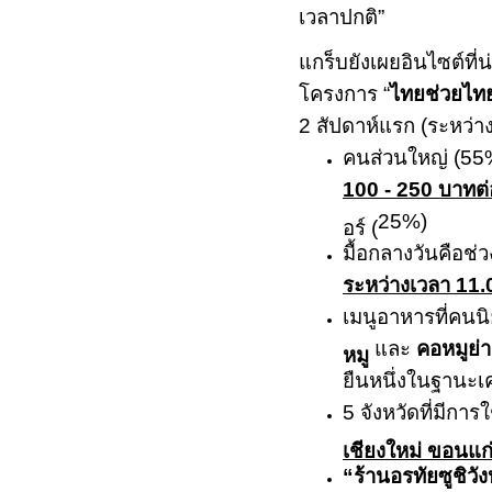
เวลาปกติ
”
แกร็บยังเผยอินไซต์ที่
โครงการ
“
ไทยช่วยไท
2
สัปดาห์แรก (ระหว่าง
คนส่วนใหญ่ (
55
100 - 250
บาทต่
25%)
อร์ (
มื้อกลางวันคือช่ว
ระหว่างเวลา
11.
เมนูอาหารที่คนนิย
และ
คอหมูย่า
หมู
ยืนหนึ่งในฐานะเ
5
จังหวัดที่มีการใ
เชียงใหม่ ขอนแ
“
ร้านอรทัยซูชิวัง