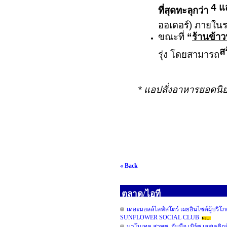
4
แ
ที่สุดทะลุกว่า
ออเดอร์) ภายใน
ขณะที่
“
ร้านข้าว
ส
รุ่ง โดยสามารถ
*
แอปสั่งอาหารยอดนิ
« Back
ตลาด/ไอที
เดอะมอลล์ไลฟ์สโตร์ เผยอินไซต์ผู้
SUNFLOWER SOCIAL CLUB
นาโนเทค สวทช. จับมือ เมิร์ซ เอสเธติก