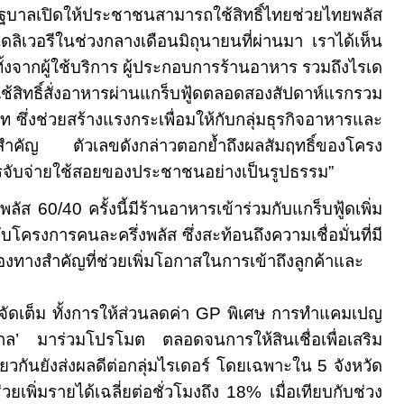
่รัฐบาลเปิดให้ประชาชนสามารถใช้สิทธิ์ไทยช่วยไทยพลัส
เดลิเวอรีในช่วงกลางเดือนมิถุนายนที่ผ่านมา เราได้เห็น
ั้งจากผู้ใช้บริการ ผู้ประกอบการร้านอาหาร รวมถึงไรเด
ใช้สิทธิ์สั่งอาหารผ่านแกร็บฟู้ดตลอดสองสัปดาห์แรกรวม
ท ซึ่งช่วยสร้างแรงกระเพื่อมให้กับกลุ่มธุรกิจอาหารและ
ยยะสำคัญ ตัวเลขดังกล่าวตอกย้ำถึงผลสัมฤทธิ์ของโครง
การจับจ่ายใช้สอยของประชาชนอย่างเป็นรูปธรรม
”
ยพลัส
60/40
ครั้งนี้มีร้านอาหารเข้าร่วมกับแกร็บฟู้ดเพิ่ม
กับโครงการคนละครึ่งพลัส ซึ่งสะท้อนถึงความเชื่อมั่นที่มี
องทางสำคัญที่ช่วยเพิ่มโอกาสในการเข้าถึงลูกค้าและ
ดเต็ม ทั้งการให้ส่วนลดค่า
GP
พิเศษ การทำแคมเปญ
กล
’
มาร่วมโปรโมต ตลอดจนการให้สินเชื่อเพื่อเสริม
วกันยังส่งผลดีต่อกลุ่มไรเดอร์ โดยเฉพาะใน
5
จังหวัด
ึ่งช่วยเพิ่มรายได้เฉลี่ยต่อชั่วโมงถึง
18%
เมื่อเทียบกับช่วง