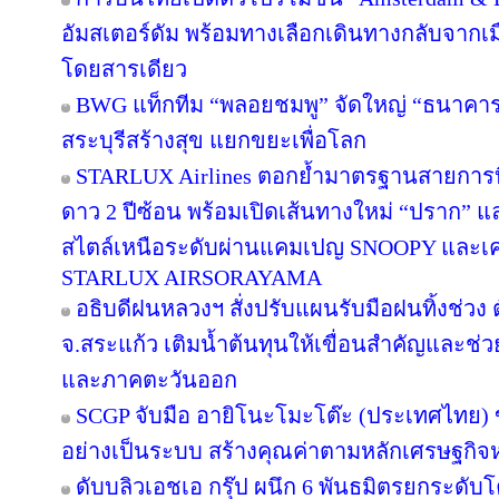
อัมสเตอร์ดัม พร้อมทางเลือกเดินทางกลับจากเม
โดยสารเดียว
BWG แท็กทีม “พลอยชมพู” จัดใหญ่ “ธนาคารอิ่ม
สระบุรีสร้างสุข แยกขยะเพื่อโลก
STARLUX Airlines ตอกย้ำมาตรฐานสายการ
ดาว 2 ปีซ้อน พร้อมเปิดเส้นทางใหม่ “ปราก”
สไตล์เหนือระดับผ่านแคมเปญ SNOOPY และเค
STARLUX AIRSORAYAMA
อธิบดีฝนหลวงฯ สั่งปรับแผนรับมือฝนทิ้งช่วง 
จ.สระแก้ว เติมน้ำต้นทุนให้เขื่อนสำคัญและช่ว
และภาคตะวันออก
SCGP จับมือ อายิโนะโมะโต๊ะ (ประเทศไทย) 
อย่างเป็นระบบ สร้างคุณค่าตามหลักเศรษฐกิจห
ดับบลิวเอชเอ กรุ๊ป ผนึก 6 พันธมิตรยกระด