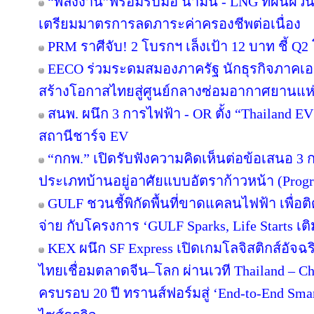
“พลังงาน”พร้อมรับมือ น้ำมัน - LNG ที่ผันผว
เตรียมมาตรการลดภาระค่าครองชีพต่อเนื่อง
PRM ราศีจับ! 2 โบรกฯ เล็งเป้า 12 บาท ชี้ Q2 
EECO ร่วมระดมสมองภาครัฐ นักธุรกิจภาคเ
สร้างโอกาสไทยสู่ศูนย์กลางซ่อมอากาศยานแห่
สนพ. ผนึก 3 การไฟฟ้า - OR ตั้ง “Thailand E
สถานีชาร์จ EV
“กกพ.” เปิดรับฟังความคิดเห็นต่อข้อเสนอ 3 
ประเภทบ้านอยู่อาศัยแบบอัตราก้าวหน้า (Progr
GULF ชวนชี้พิกัดพื้นที่ขาดแคลนไฟฟ้า เพื่อติ
จ่าย กับโครงการ ‘GULF Sparks, Life Starts เติ
KEX ผนึก SF Express เปิดเกมโลจิสติกส์อัจ
ไทยเชื่อมตลาดจีน–โลก ผ่านเวที Thailand – C
ครบรอบ 20 ปี ทรานส์ฟอร์มสู่ ‘End-to-End Smart