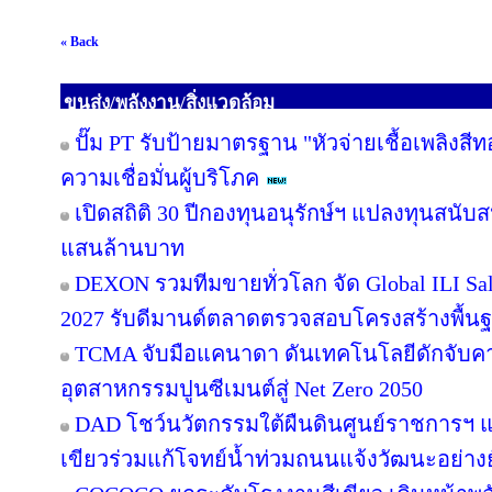
« Back
ขนส่ง/พลังงาน/สิ่งแวดล้อม
ปั๊ม PT รับป้ายมาตรฐาน "หัวจ่ายเชื้อเพลิงสี
ความเชื่อมั่นผู้บริโภค
เปิดสถิติ 30 ปีกองทุนอนุรักษ์ฯ แปลงทุนสนับ
แสนล้านบาท
DEXON รวมทีมขายทั่วโลก จัด Global ILI Sal
2027 รับดีมานด์ตลาดตรวจสอบโครงสร้างพื้น
TCMA จับมือแคนาดา ดันเทคโนโลยีดักจับคา
อุตสาหกรรมปูนซีเมนต์สู่ Net Zero 2050
DAD โชว์นวัตกรรมใต้ผืนดินศูนย์ราชการฯ แ
เขียวร่วมแก้โจทย์น้ำท่วมถนนแจ้งวัฒนะอย่างยั