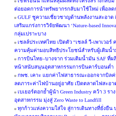
เชฟรอนนำแท่นหลุมผลิตทั้งโครงสร้างกลับมาใ
ต่อยอดการนำทรัพยากรกลับมาใช้ใหม่ เพื่อลด
GULF ชูความเชี่ยวชาญด้านพลังงานสะอาด ติ
เสริมแกร่งการวิจัยพัฒนา ‘Nature-based Innov
กลุ่มเปราะบาง
เชลล์ประเทศไทย เปิดตัว “เชลล์ วี-เพาเวอร
ความคุ้มค่ามอบสิทธิประโยชน์สำหรับผู้เติมน้ำม
การบินไทย–บางจาก ร่วมเติมน้ำมัน SAF ที่ผ
หน้าสนับสนุนอุตสาหกรรมการบินคาร์บอนต่ำ
กพช. เคาะ แยกค่าไฟสาธารณะออกจากบิลค
ลดภาระค่าไฟบ้านอยู่อาศัย เปิดตลาดไฟสะอาด
เบเยอร์ตอกย้ำผู้นำ Green Industry คว้า 3 ร
อุตสาหกรรม มุ่งสู่ Zero Waste to Landfill
ทุกก้าวแห่งความใส่ใจ สู่การเดินทางที่ยั่งยื