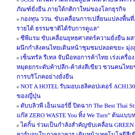
ภัณฑ์ยั่งยืน ภายใต้กติกาใหม่ของโลกธุรกิจ
กองทุน ววน. ขับเคลื่อนการเปลี่ยนแปลงพื้นที่ภ
รายได้ ธรรมชาติได้รับการดูแล”
ซีพีแรม ขับเคลื่อนยุทธศาสตร์ความยั่งยืน ผ
ผนึกกำลังคนไทยเดินหน้าชุมชมปลอดขยะ มุ่งสู่
เซ็นทรัล รีเทล จับมือหอการค้าไทย เร่งเครื่อง 
หมุดยกระดับค้าปลีก-ค้าส่งสีเขียว ชวนคนไทยช้
การบริโภคอย่างยั่งยืน
NOT A HOTEL รับมอบเฮลิคอปเตอร์ ACH130 A
ของญี่ปุ่น
ดับบลิวพี เอ็นเนอร์ยี่ ปิดฉาก The Best Thai S
แก๊ส ZERO WASTE You ทิ้ง We Turn” ต้นแบบหม
ไดกิ้น ร่วมเป็นกำลังสำคัญขับเคลื่อน GREEN
คาร์บอนในภาคอาคาร เดินหน้าเทคโนโลยีสีเขี