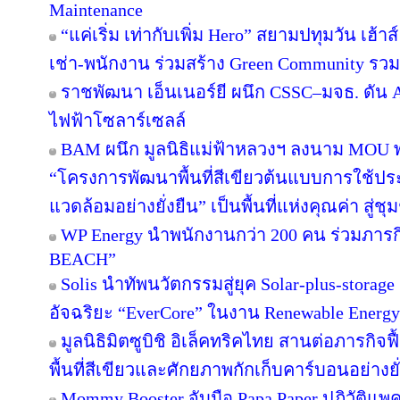
Maintenance
“แค่เริ่ม เท่ากับเพิ่ม Hero” สยามปทุมวัน เฮ้า
เช่า-พนักงาน ร่วมสร้าง Green Community รว
ราชพัฒนา เอ็นเนอร์ยี ผนึก CSSC–มจธ. ดัน 
ไฟฟ้าโซลาร์เซลล์
BAM ผนึก มูลนิธิแม่ฟ้าหลวงฯ ลงนาม MOU พล
“โครงการพัฒนาพื้นที่สีเขียวต้นแบบการใช้ประโ
แวดล้อมอย่างยั่งยืน” เป็นพื้นที่แห่งคุณค่า สู่
WP Energy นำพนักงานกว่า 200 คน ร่วมภา
BEACH”
Solis นำทัพนวัตกรรมสู่ยุค Solar-plus-storag
อัจฉริยะ “EverCore” ในงาน Renewable Energy
มูลนิธิมิตซูบิชิ อิเล็คทริคไทย สานต่อภารกิจฟ
พื้นที่สีเขียวและศักยภาพกักเก็บคาร์บอนอย่างยั
Mommy Booster จับมือ Papa Paper ปฏิวัติแพคเ