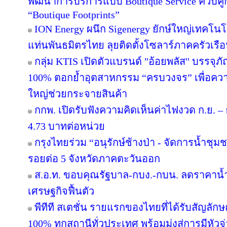
พัฒนาการบริการแบบ Boutique Service ควบคู่
“Boutique Footprints”
ION Energy ผนึก Sigenergy ยักษ์ใหญ่เทคโน
แท่นพันธมิตรไทย ลุยติดตั้งโซลาร์ภาคครัวเรือนเ
กลุ่ม KTIS เปิดตัวแบรนด์ "อ้อยพลัส" บรรจุภ
100% ตอกย้ำอุตสาหกรรม “ครบวงจร” เพื่อความยั
ใหญ่ช่วยกระจายสินค้า
กกพ. เปิดรับฟังความคิดเห็นค่าไฟงวด ก.ย. – 
4.73 บาทต่อหน่วย
กรุงไทยร่วม “อนุรักษ์ช้างป่า - จัดการน้ำชุมชน
รอยต่อ 5 จังหวัดภาคตะวันออก
ส.อ.ท. ขอบคุณรัฐบาล-กบง.-กบน. ลดราคาน้ำ
เศรษฐกิจฟื้นตัว
พีทีที สเตชั่น รายแรกของไทยที่ได้รับสัญลัก
100% ทุกสถานีทั่วประเทศ พร้อมมุ่งสู่การมีหัว