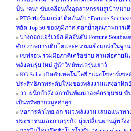
ปั้น “คน” ขับเคลื่อนทั้งอุตสาหกรรมสู่เป้าหมา
PTG ฟอร์มแกร่ง! ติดอันดับ “Fortune Southeast
หยัด Top 50 ของภูมิภาค ตอกย้ำคุณภาพการเติ
บางกอกแอร์เวย์ส ติดอันดับ Fortune Southeas
ศักยภาพการเติบโตและความแข็งแกร่งในฐานะผ
เชฟรอน ร่วมมือภาคีเครือข่าย สานต่อค่ายนิเว
พลังคนรุ่นใหม่ สู่นักวิทย์ทะเลรุ่นเยาว์
KG Solar เปิดตัวเทคโนโลยี “แผงโซลาร์เซลล
ประสิทธิภาพระดับใหม่ของพลังงานแสงอาทิตย
วว. ผนึกกำลัง สถาบันพัฒนาองค์กรชุมชน ขับ
เป็นทรัพยากรมูลค่าสูง”
หอการค้าไทย ถก รมว.พลังงาน เสนอแนวทางป
ประชาชนและภาคธุรกิจ มุ่งเปลี่ยนผ่านสู่พลั
การบินไทยเปิดตัวโปรโมชั่น “Amsterdam & 