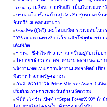
Economy เปลี่ยน "กากหัวปลี" เป็นกันกระแทกร
กรมลดโลกร้อน-บ้านปู ส่งเสริมชุมชนคาร์บอน
อินทรีย์ ณ คลองสามวา
GoodWe (กู๊ดวี) เผยโฉมนวัตกรรมระดับโลก
2026 ณ มหานครเซี่ยงไฮ้ ขนทัพโซลูชัน พร้อ
เต็มพิกัด
“กกพ.” ชี้ค่าไฟฟ้าสาธารณะขึ้นอยู่กับนโยบ
ไทยออยล์ ร่วมกับ พพ. ลงนาม MOU พัฒนา ปร
พลังงานทดแทน จากพลังงานแสงอาทิตย์ เพื่อ
มือระหว่างภาครัฐ-เอกชน
กฟผ. คว้ารางวัล Prime Minister Award มุ่งพ
เพิ่มศักยภาพการแข่งขันด้วยนวัตกรรม
พีทีที สเตชั่น เปิดตัว “Super PowerX 99” น้
ไทย สูตรใหม่ ตอกย้ำ “ที่สุด” ของน้ำมัน