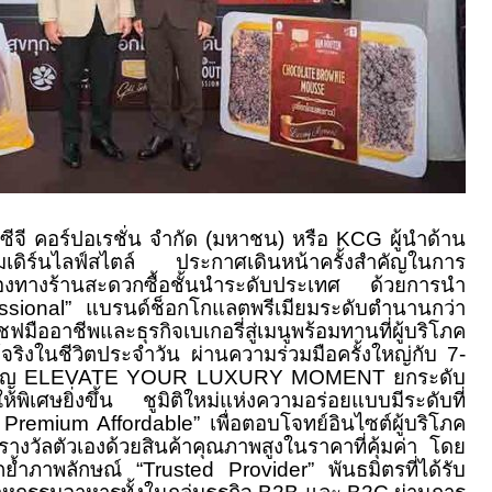
์ปอเรชั่น จำกัด (มหาชน) หรือ KCG ผู้นำด้าน
โมเดิร์นไลฟ์สไตล์ ประกาศเดินหน้าครั้งสำคัญในการ
ช่องทางร้านสะดวกซื้อชั้นนำระดับประเทศ ด้วยการนำ
sional” แบรนด์ช็อกโกแลตพรีเมียมระดับตำนานกว่า
งเชฟมืออาชีพและธุรกิจเบเกอรี่สู่เมนูพร้อมทานที่ผู้บริโภค
้จริงในชีวิตประจำวัน ผ่านความร่วมมือครั้งใหญ่กับ 7-
มเปญ ELEVATE YOUR LUXURY MOMENT ยกระดับ
้พิเศษยิ่งขึ้น ชูมิติใหม่แห่งความอร่อยแบบมีระดับที่
 Premium Affordable” เพื่อตอบโจทย์อินไซต์ผู้บริโภค
รางวัลตัวเองด้วยสินค้าคุณภาพสูงในราคาที่คุ้มค่า โดย
กย้ำภาพลักษณ์ “Trusted Provider” พันธมิตรที่ได้รับ