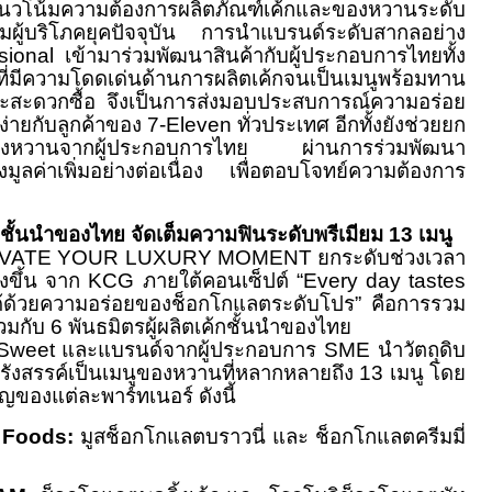
โน้มความต้องการผลิตภัณฑ์เค้กและของหวานระดับ
นกลุ่มผู้บริโภคยุคปัจจุบัน การนำแบรนด์ระดับสากลอย่าง
onal เข้ามาร่วมพัฒนาสินค้ากับผู้ประกอบการไทยทั้ง
มีความโดดเด่นด้านการผลิตเค้กจนเป็นเมนูพร้อมทาน
และสะดวกซื้อ จึงเป็นการส่งมอบประสบการณ์ความอร่อย
ง่ายกับลูกค้าของ 7-Eleven ทั่วประเทศ อีกทั้งยังช่วยยก
ะของหวานจากผู้ประกอบการไทย ผ่านการร่วมพัฒนา
งมูลค่าเพิ่มอย่างต่อเนื่อง เพื่อตอบโจทย์ความต้องการ
้กชั้นนำของไทย จัดเต็มความฟินระดับพรีเมียม 13 เมนู
VATE YOUR LUXURY MOMENT ยกระดับช่วงเวลา
ิ่งขึ้น จาก KCG ภายใต้คอนเซ็ปต์ “Every day tastes
ได้ด้วยความอร่อยของช็อกโกแลตระดับโปร” คือการรวม
่วมกับ 6 พันธมิตรผู้ผลิตเค้กชั้นนำของไทย
weet และแบรนด์จากผู้ประกอบการ SME นำวัตถุดิบ
รังสรรค์เป็นเมนูของหวานที่หลากหลายถึง 13 เมนู โดย
ของแต่ละพาร์ทเนอร์ ดังนี้
 Foods:
มูสช็อกโกแลตบราวนี่ และ ช็อกโกแลตครีมมี่