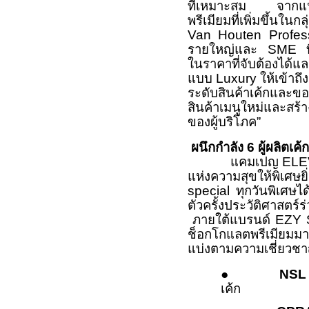
ที่เหมาะสม จากแนว
พรีเมียมที่เพิ่มขึ้นใ
Van Houten Professi
รายใหญ่และ SME ที่
ในราคาที่จับต้องได้
แบบ Luxury ให้เข้าถึง
ระดับสินค้าเค้กแล
สินค้าเมนูใหม่และสร้า
ของผู้บริโภค”
ผนึกกำลัง 6 ผู้ผลิตเค
แคมเปญ ELE
แห่งความสุขให้พิเศษย
special ทุกวันพิเศษ
ตัวครั้งประวัติศาสตร์ร
ภายใต้แบรนด์ EZY S
ช็อกโกแลตพรีเมียมมา
แบ่งตามความเชี่ยวชาญ
●
NSL
เค้ก