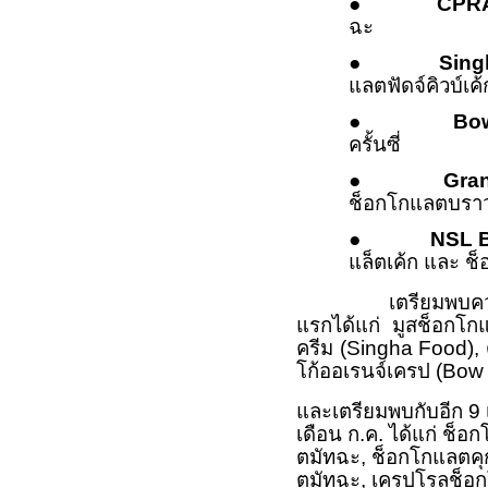
●
CPR
ฉะ
●
Sing
แลตฟัดจ์คิวบ์เค้
●
Bo
ครั้นซี่
●
Gran
ช็อกโกแลตบราวน
●
NSL B
แล็ตเค้ก และ ช
เตรียมพบความอร่อยที
แรกได้แก่ มูสช็อกโก
ครีม (Singha Food), 
โก้ออเรนจ์เครป (Bow
และเตรียมพบกับอีก 9 เ
เดือน ก.ค. ได้แก่ ช็อ
ตมัทฉะ, ช็อกโกแลตคุกก
ตมัทฉะ, เครปโรลช็อกโ