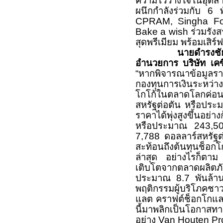
ความไว้วางใจในอุตสา
ผนึกกำลังร่วมกับ 6 
CPRAM, Singha Fo
Bake a wish ร่วมรังส
สุดพรีเมียม พร้อมเสิร
นายดำรงชัย
อำนวยการ บริษัท เคซ
“หากพิจารณาข้อมูลรา
กองทุนการเงินระหว่า
โกโก้ในตลาดโลกค่อ
สหรัฐต่อตัน หรือประ
ราคาได้พุ่งสูงขึ้นอ
หรือประมาณ 243,50
7,788 ดอลลาร์สหรัฐ
สะท้อนถึงต้นทุนช็อกโ
ล่าสุด อย่างไรก็ตา
เติบโตจากตลาดผลิตภั
ประมาณ 8.7 พันล้าน
พฤติกรรมผู้บริโภคชาว
แลต คราฟต์ช็อกโกแลต
นี้มาพลิกเป็นโอกาส
อย่าง Van Houten Profe