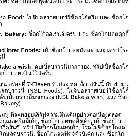
AM:
ช็อกโกแลตพุดดิ้งเค้ก และ โรลโมจิช็อกโกแลตมัท
ha Food:
โมจิบอลราสเบอร์รี่ช็อกโก้ครีม และ ช็อกโก
ก
w Bakery:
ช็อกโก้ออเรนจ์เครป และ ช็อกโกแลตคุกกี้
d Inter Foods:
เค้กช็อกโกแลตมัทฉะ และ เครปโรล
ี่
ake a wish:
ดับเบิ้ลบราวนี่มาการอง, ทริปเปิ้ลช็อกโก
็อกโกแลตสโนว์วิปครีม
่ 7-Eleven ทั่วประเทศ ตั้งแต่วันนี้ กับ 4 เมนู
แลตบราวนี่ (NSL Foods), โมจิบอลราสเบอร์รี่ช็อกโก้
ดับเบิ้ลบราวนี่มาการอง (NSL Bake a wish) และ ช็อก
 Bakery)
มนู ที่จะทยอยเสิร์ฟความตื่นเต้นอย่างต่อเนื่องตลอด
กโกแลตครีมมี่เค้ก, ช็อกโกแลตพุดดิ้งเค้ก, เค้กช็อกโกแล
ี้ครั้นซี่, ทริปเปิ้ลช็อกโกแลตเค้ก, โรลโมจิช็อกโกแล
กแลตบราวนี่, ช็อกโกแลตฟัดจ์คิวบ์เค้ก และ ช็อกโก