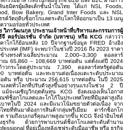
หกรรมอาหารทั้งในกลุ่มธุรกิจ B2B และ B2C ผ่านการ
พันธมิตรผู้ผลิตเค้กชั้นนำในไทย ได้แก่ NSL Foods,
od, Bow Bakery, Grand Inter Foods และ NSL
รรค์วัตถุดิบช็อกโกแลตระดับโลกให้ออกมาเป็น 13 เมนู
์ฟความอร่อยทั่วประเทศ
 วิภาวัฒนกุล ประธานเจ้าหน้าที่บริหารและกรรมการผู้
ีจี คอร์ปอเรชั่น จำกัด (มหาชน) หรือ KCG
กล่าวว่า
คาโกโก้ย้อนหลัง 10 ปีจากฐานข้อมูล FRED อ้างอิง
งประเทศ (IMF) จะพบว่าในช่วงปี 2016 ถึง 2023 ราคา
นข้างทรงตัวเฉลี่ยประมาณ 2,000–3,300 ดอลลาร์
มาณ 65,860 – 108,669 บาทต่อตัน แต่ตั้งแต่ปี 2024
ย่างก้าวกระโดดสู่ประมาณ 7,390 ดอลลาร์สหรัฐต่อตัน
0 บาทต่อตัน และทะยานต่อเนื่องแตะระดับประมาณ
ต่อตัน หรือ ประมาณ 256,615 บาทต่อตัน
ในปี 2025
กแลตทั่วโลกที่ปรับตัวสูงขึ้นอย่างรุนแรงในช่วง 2 ปี
ม แม้จะเผชิญวิกฤตต้นทุน KCG ยังคงมองเห็นโอกาส
ณฑ์ช็อกโกแลตและโกโก้ในประเทศไทยที่มีมูลค่าสูงถึง
บาทในปี 2024 และมีแนวโน้มขยายตัวต่อเนื่อง จาก
ไทยที่หันมาต้องการสินค้ากลุ่มพรีเมียม ดาร์กช็อกโก
 รวมถึงเบเกอรี่คุณภาพสูงมากขึ้น KCG จึงนำอินไซต์
ทางธุรกิจ ด้วยการพาแบรนด์ช็อกโกแลตระดับตำนาน
ssional ที่อยู่เบื้องหลังเชฟระดับมืออาชีพ หรือ ธุรกิจ