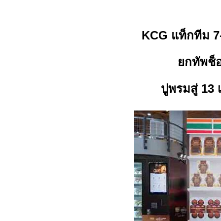
KCG แท็กทีม 7-E
ยกทัพช็
ปูพรมสู่ 13 เ