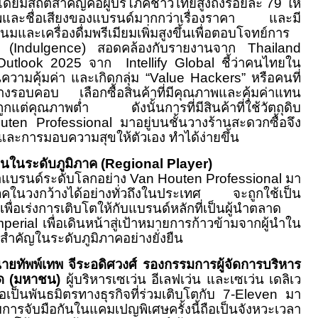
โดยมีสถิติสำคัญคือผู้บริโภคชาวไทยสูงถึงร้อยละ 79 ให้
และชื่อเสียงของแบรนด์มากกว่าเรื่องราคา และมี
และเครื่องดื่มพรีเมียมเพิ่มสูงขึ้นเพื่อตอบโจทย์การ
ง (Indulgence) สอดคล้องกับรายงานจาก Thailand
tlook 2025 จาก Intellify Global ชี้ว่าคนไทยใน
นความคุ้มค่า และเกิดกลุ่ม “Value Hackers” หรือคนที่
างรอบคอบ เลือกซื้อสินค้าที่มีคุณภาพและคุ้มค่าแทน
ถูกแต่คุณภาพต่ำ ดังนั้นการที่มีสินค้าที่ใช้วัตถุดิบ
ten Professional มาอยู่บนชั้นวางร้านสะดวกซื้อจึง
และการมอบความสุขให้ตัวเอง ทำได้ง่ายขึ้น
งยืนในระดับภูมิภาค (Regional Player)
าแบรนด์ระดับโลกอย่าง Van Houten Professional มา
ิโภคในวงกว้างได้อย่างทั่วถึงในประเทศ จะถูกใช้เป็น
่อเร่งการเติบโตให้กับแบรนด์หลักที่เป็นผู้นำตลาด
perial เพื่อเดินหน้าสู่เป้าหมายการก้าวข้ามจากผู้นำใน
่นสำคัญในระดับภูมิภาคอย่างยั่งยืน
ยทัพพ์เทพ จีระอดิศวงศ์ รองกรรมการผู้จัดการบริหาร
กัด (มหาชน)
ผู้บริหารเซเว่น อีเลฟเว่น และเซเว่น เดลิเว
ือเป็นพันธมิตรทางธุรกิจที่ร่วมเติบโตกับ 7-Eleven มา
ารจับมือกันในแคมเปญพิเศษครั้งนี้ถือเป็นจังหวะเวลา