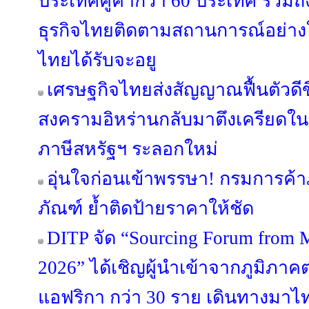
ประเทศคู่ค้ากว่า 60 ประเทศ รวมถ
ธุรกิจไทยติดตามสถานการณ์อย่างใก
ไทยได้รับจะอยู
เศรษฐกิจไทยส่งสัญญาณฟื้นตัวดีขึ
สงครามอิหร่านกลับมาตึงเครียดในเ
ภาษีสหรัฐฯ ระลอกใหม่
อุ่นใจก่อนเข้าพรรษา! กรมการค้
ภัณฑ์ ย้ำติดป้ายราคาให้ชัด
DITP จัด “Sourcing Forum from M
2026” ได้เชิญผู้นำเข้าจากภูมิภ
แอฟริกา กว่า 30 ราย เดินทางมาไทย