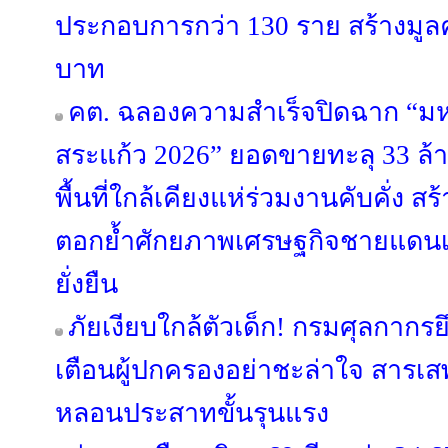
ประกอบการกว่า 130 ราย สร้างมูลค
บาท
คต. ฉลองความสำเร็จปิดฉาก “
สระแก้ว 2026” ยอดขายทะลุ 33 ล
พื้นที่ใกล้เคียงแห่ร่วมงานคับคั่ง ส
ตอกย้ำศักยภาพเศรษฐกิจชายแดนเ
ยั่งยืน
ภัยเงียบใกล้ตัวเด็ก! กรมศุลกาก
เตือนผู้ปกครองอย่าชะล่าใจ สารเส
หลอนประสาทขั้นรุนแรง