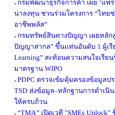
กรมพัฒนาธุรกิจการค้า เผย ‘แฟรนไ
น่าลงทุน ชวนร่วมโครงการ “ไทยช
อาชีพพลัส”
กรมทรัพย์สินทางปัญญา เผยหลักสู
ปัญญาสากล” ขึ้นแท่นอันดับ 1 ผู้เ
Learning” สะท้อนความสนใจเรียนรู
มาตรฐาน WIPO
PDPC ตรวจเข้มคุ้มครองข้อมูลปร
TSD ส่งข้อมูล–หลักฐานการดำเนิน
ให้ครบถ้วน
“TMA” เปิดเวที "SMEs Unlock" ชี