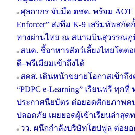
ศุลกากร จับมือ ตชด. พร้อม AOT เ
Enforcer” ส่งทีม K-9 เสริมทัพสกัด
ทางผ่านไทย ณ สนามบินสุวรรณภูม
สนค. ชี้อาหารสัตว์เลี้ยงไทยโตต่อ
ดี–พรีเมียมเข้าถึงได้
สคส. เดินหน้าขยายโอกาสเข้าถึงค
“PDPC e-Learning” เรียนฟรี ทุกที่
ประกาศนียบัตร ต่อยอดศักยภาพคนไ
ปลอดภัย เผยยอดผู้เข้าเรียนล่าสุดท
วว. ผนึกกำลังบริษัทโฮปฟูล ต่อยอ