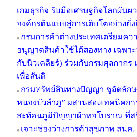
เกมธุรกิจ รับมือเศรษฐกิจโลกผัน
องค์กรต้นแบบสู่การเติบโตอย่างยั่ง
กรมการค้าต่างประเทศเตรียมคว
อนุญาตสินค้าใช้ได้สองทาง เฉพาะห
กับนิวเคลียร์) ร่วมกับกรมศุลกาก
เพื่อสันติ
กรมทรัพย์สินทางปัญญา ชูอัตลักษณ
หนองบัวลำภู” ผสานสองเทคนิคการ
สะท้อนภูมิปัญญาผ้าทอโบราณ ที่สร้
เจาะช่องว่างการค้าสุขภาพ สนค