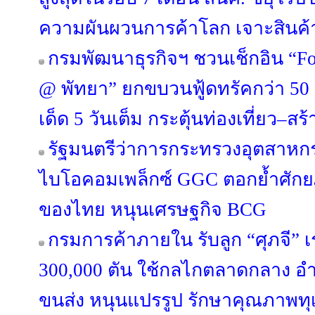
ความผันผวนการค้าโลก เจาะสินค้
กรมพัฒนาธุรกิจฯ ชวนเช็กอิน “Fo
@ พัทยา” ยกขบวนฟู้ดทรัคกว่า 50 ร้
เด็ด 5 วันเต็ม กระตุ้นท่องเที่ยว–ส
รัฐมนตรีว่าการกระทรวงอุตสาหก
ไบโอคอมเพล็กซ์ GGC ตอกย้ำศักย
ของไทย หนุนเศรษฐกิจ BCG
กรมการค้าภายใน รับลูก “ศุภจี” เร
300,000 ตัน ใช้กลไกตลาดกลาง
ขนส่ง หนุนแปรรูป รักษาคุณภาพทุ