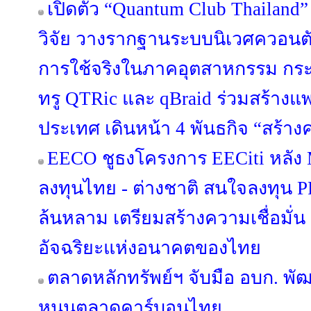
เปิดตัว “Quantum Club Thailand
วิจัย วางรากฐานระบบนิเวศควอนตัมไ
การใช้จริงในภาคอุตสาหกรรม กระทร
ทรู QTRic และ qBraid ร่วมสร้าง
ประเทศ เดินหน้า 4 พันธกิจ “สร้างค
EECO ชูธงโครงการ EECiti หลัง M
ลงทุนไทย - ต่างชาติ สนใจลงทุน P
ล้นหลาม เตรียมสร้างความเชื่อมั่น ปู
อัจฉริยะแห่งอนาคตของไทย
ตลาดหลักทรัพย์ฯ จับมือ อบก. พ
หนุนตลาดคาร์บอนไทย