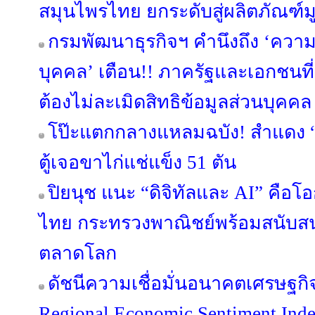
สมุนไพรไทย ยกระดับสู่ผลิตภัณฑ์มู
กรมพัฒนาธุรกิจฯ คำนึงถึง ‘ควา
บุคคล’ เตือน!! ภาครัฐและเอกชนที่เ
ต้องไม่ละเมิดสิทธิข้อมูลส่วนบุคคล
โป๊ะแตกกลางแหลมฉบัง! สำแดง “ข
ตู้เจอขาไก่แช่แข็ง 51 ตัน
ปิยนุช แนะ “ดิจิทัลและ AI” คือ
ไทย กระทรวงพาณิชย์พร้อมสนับสนุ
ตลาดโลก
ดัชนีความเชื่อมั่นอนาคตเศรษฐกิ
Regional Economic Sentiment Ind