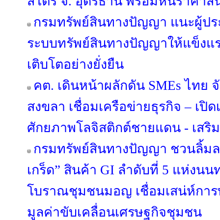
สโตร์ จ. อุดรธานี พร้อมหั่นราคาสิ
กรมทรัพย์สินทางปัญญา แนะผู้ป
ระบบทรัพย์สินทางปัญญาให้แข็งแร
เติบโตอย่างยั่งยืน
คต. เดินหน้าผลักดัน SMEs ไทย จ
สงขลา เชื่อมเครือข่ายธุรกิจ – เปิดเ
ศักยภาพโลจิสติกต์ชายแดน - เสริ
กรมทรัพย์สินทางปัญญา ชวนลิ้ม
เกร็ด” สินค้า GI ลำดับที่ 5 แห่งนนท
โบราณชุมชนมอญ เชื่อมเสน่ห์การท่
มูลค่าขับเคลื่อนเศรษฐกิจชุมชน