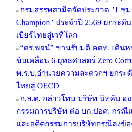
กรมสรรพสามิตจัดประกวด "1 ชุม
Champion" ประจำปี 2569 ยกระดั
เบียร์ไทยสู่เวทีโลก
“ดร.พจน์” ขานรับมติ คตท. เดิน
ขับเคลื่อน 6 ยุทธศาสตร์ Zero Corr
พ.ร.บ.อำนวยความสะดวกฯ ยกระดั
ไทยสู่ OECD
ก.ล.ต. กล่าวโทษ บริษัท บิทคับ อ
กรรมการบริษัท ต่อ บก.ปอศ. กรณีแ
และอดีตกรรมการบริษัทกรณีลงข้