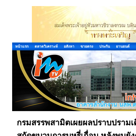
หน้าแรก
ตลาดวิเคราะห์
อสังหา
ขายตรง
ประกัน
ยานยนต์
กรมสรรพสามิตเผยผลปราบปรามเดือ
สกัดขบวนการบุหรี่เถื่อน หลังพบยัง