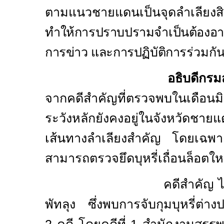
ตามแนวชายแดนเป็นจุดลำเลียง
ส
ทำให้การปราบปรามจำเป็นต้องอา
การข่าว และการปฏิบัติการ
ร่วมก
อธิบดีกร
จากคดีสำคัญที่ตรวจพบในเดือนมิถุ
ระวังหลักยังคงอยู่ในจังหวัดชายแ
เส้นทางลำเลียงสำคัญ โดยเฉพาะภ
สามารถตรวจยึดบุหรี่เถื่อนล็อตใ
คดีสำคัญ ได้แก่ คดีใ
พัทลุง ซึ่งพบการจับกุมบุหรี่ต