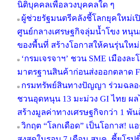
นิติบุคคลเพื่อลวงบุคคลใด ๆ
ผู้ช่วยรัฐมนตรีคลังชี้โลกยุคใหม่เ
ศูนย์กลางเศรษฐกิจลุ่มน้ำโขง หน
ของพื้นที่ สร้างโอกาสให้คนรุ่นใหม
‘กรมเจรจาฯ’ ชวน SME เมืองละโว
มาตรฐานสินค้าก่อนส่งออกตลาด 
กรมทรัพย์สินทางปัญญา ร่วมฉลอง
ชวนอุดหนุน 13 มะม่วง GI ไทย ผล
สร้างมูลค่าทางเศรษฐกิจกว่า 1 พั
วิกฤต “โลกเดือด” เป็นโอกาส! แอ
สูงสุดในรอบ 7 เดือน สนค. ชี้ยุโรปข