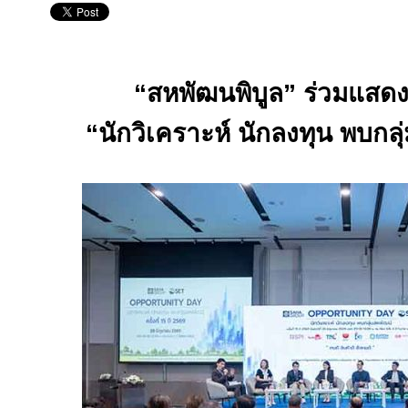
“สหพัฒนพิบูล” ร่วมแสดงว
“นักวิเคราะห์ นักลงทุน พบกลุ่