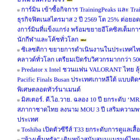
การ์มิน เข้าซื้อกิจการ TrainingPeaks และ Tra
ธุรกิจฟิตเนสไตรมาส 2 ปี 2569 โต 25% ต่อย
งการ์มินที่แข็งแกร่ง พร้อมขยายอีโคซิสเต็มการฝ
นักกีฬาและโค้ชทั่วโลก
ซิเลซติกา ขยายการดำเนินงานในประเทศไท
คลาวด์ทั่วโลก เตรียมเปิดรับวิศวกรมากกว่า 5
Predator x Intel ชวนแฟน VALORANT ไทย ลุ้น
Pacific Finals Busan ประเทศเกาหลีใต้ แบบต
พิเศษตลอดทัวร์นาเมนต์
มิสเตอร์. ดี.ไอ.วาย. ฉลอง 10 ปี ยกระดับ ‘MR.
สภากาชาดไทย ลงนาม MOU 3 ปี เสริมความพร้อ
ประเทศ
Toshiba เปิดตัวซีรีส์ T33 ยกระดับการดูแลเสื
“ห้างเซ็นทรัล” เดินหน้าสนับสนุนแบรนด์ไทย