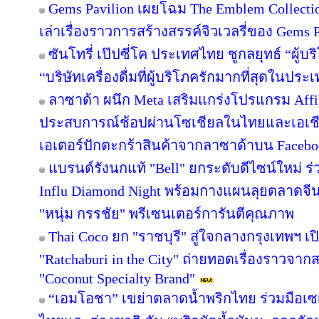
Gems Pavilion เผยโฉม The Emblem Collecti
เล่าเรื่องราวการสร้างสรรค์จิวเวลรี่ของ Gems Pa
ซันโทรี่ เป๊ปซี่โค ประเทศไทย ชูกลยุทธ์ “ผู้บ
“บริษัทเครื่องดื่มที่ผู้บริโภครักมากที่สุดในปร
ลาซาด้า ผนึก Meta เสริมแกร่งโปรแกรม Affil
ประสบการณ์ช้อปผ่านโซเชียลในไทยและเอเชีย
เอเตอร์ปักตะกร้าสินค้าจากลาซาด้าบน Facebook
แบรนด์รังนกแท้ "Bell" ยกระดับดีไซน์ใหม่ ร่
Influ Diamond Night พร้อมกางแผนลุยตลาดจีน
"หนุ่ม กรรชัย" พรีเซนเตอร์การันตีคุณภาพ
Thai Coco ยก "ราชบุรี" สู่ใจกลางกรุงเทพฯ เป
"Ratchaburi in the City" ถ่ายทอดเรื่องราวจาก
"Coconut Specialty Brand"
“เอมโอชา” เขย่าตลาดน้ำพริกไทย ร่วมมือเซ