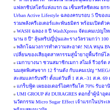
แฟลกชิปสโตร์แห่งแรก ณ เซ็นทรัลชิดลม ยกระด
Urban Active Lifestyle ฉลองครบรอบ 5 ปีขอ
รวมพลังครีเอเตอร์และพันธมิตร พร้อมเปิดตัว
WASH ฉลอง 8 ปี WashXpress จัดแคมเปญใหญ่ "
นาน 8 ปี" ลุ้นทริปญี่ปุ่นและรางวัลรวมกว่า 100 ร
พลิกโฉมวงการทำความสะอาด! NIA หนุน BWC 
เปลี่ยนของเสียอุตสาหกรรมสู่น้ำยาถูพื้นรักษ์โล
เมกาบางนา ชวนสมาชิกเมกา สไมล์ รีวอร์ด ส่ง
นมสุดพิเศษจาก 12 ร้านดัง กับแคมเปญ “ME
สะสมแลกรับฟรี! ตั้งแต่วันที่ 1 ส.ค.–31 ส.ค. 
แกร็บฟู้ด เผยออเดอร์ไอศกรีมโต 70% รับอานิส
UMI GROUP ส่ง DURAGRES ตอกย้ำผู้นำอุตส
นวัตกรรม Micro Sugar Effect เจ้าแรกในปร
พร้อมสุขอนามัย