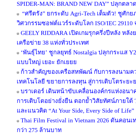
SPIDER-MAN: BRAND NEW DAY” ปลุกตลาดขนม
“ศรีตรัง” ยกระดับ Agri-Tech เต็มตัว! ชูศั
วิศวกรรมซอฟต์แวร์ระดับโลก ISO/IEC 29110
GEELY RIDDARA เปิดเกมรุกครึ่งปีหลัง หลัง
เครือข่าย 38 แห่งทั่วประเทศ
‘พันธุ์ไทย’ ชูกลยุทธ์ Nostalgia ปลุกกระแส 
แบบใหญ่ เยอะ ยักเยยย
ก้าวสำคัญของเครือสหพัฒน์ กับการลงนามคว
เทคโนโลยี ขยายการลงทุน สู่การเติบโตระยะ
บราเดอร์ เดินหน้าขับเคลื่อนองค์กรแห่งอนาค
การเติบโตอย่างยั่งยืน ตอกย้ำวิสัยทัศน์ภายใต้ 
และแนวคิด “At Your Side, Every Side of Life”
Thai Film Festival in Vietnam 2026 ดันคอน
กว่า 275 ล้านบาท