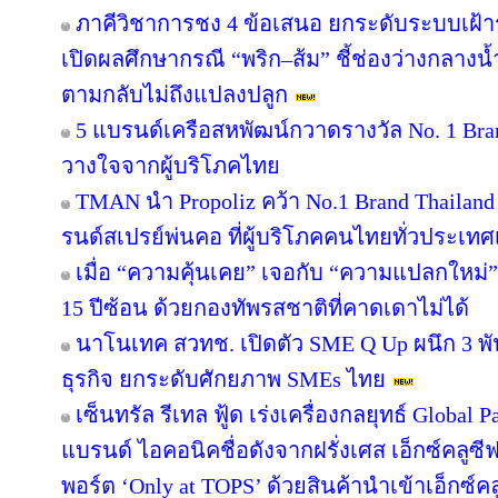
ภาคีวิชาการชง 4 ข้อเสนอ ยกระดับระบบเฝ้า
เปิดผลศึกษากรณี “พริก–ส้ม” ชี้ช่องว่างกลางน้
ตามกลับไม่ถึงแปลงปลูก
5 แบรนด์เครือสหพัฒน์กวาดรางวัล No. 1 Bra
วางใจจากผู้บริโภคไทย
TMAN นำ Propoliz คว้า No.1 Brand Thailand 2
รนด์สเปรย์พ่นคอ ที่ผู้บริโภคคนไทยทั่วประเทศ
เมื่อ “ความคุ้นเคย” เจอกับ “ความแปลกใหม่
15 ปีซ้อน ด้วยกองทัพรสชาติที่คาดเดาไม่ได้
นาโนเทค สวทช. เปิดตัว SME Q Up ผนึก 3 
ธุรกิจ ยกระดับศักยภาพ SMEs ไทย
เซ็นทรัล รีเทล ฟู้ด เร่งเครื่องกลยุทธ์ Globa
แบรนด์ ไอคอนิคชื่อดังจากฝรั่งเศส เอ็กซ์คลูซี
พอร์ต ‘Only at TOPS’ ด้วยสินค้านำเข้าเอ็กซ์