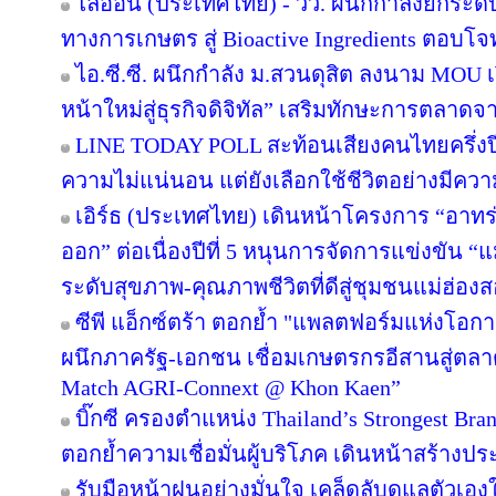
ไลอ้อน (ประเทศไทย) - วว. ผนึกกำลังยกระดั
ทางการเกษตร สู่ Bioactive Ingredients ตอบโ
ไอ.ซี.ซี. ผนึกกำลัง ม.สวนดุสิต ลงนาม MOU
หน้าใหม่สู่ธุรกิจดิจิทัล” เสริมทักษะการตลาด
LINE TODAY POLL สะท้อนเสียงคนไทยครึ่งป
ความไม่แน่นอน แต่ยังเลือกใช้ชีวิตอย่างมีควา
เอิร์ธ (ประเทศไทย) เดินหน้าโครงการ “อาทร่วม
ออก” ต่อเนื่องปีที่ 5 หนุนการจัดการแข่งขัน “
ระดับสุขภาพ-คุณภาพชีวิตที่ดีสู่ชุมชนแม่ฮ่อง
ซีพี แอ็กซ์ตร้า ตอกย้ำ "แพลตฟอร์มแห่งโอก
ผนึกภาครัฐ-เอกชน เชื่อมเกษตรกรอีสานสู่ตล
Match AGRI-Connext @ Khon Kaen”
บิ๊กซี ครองตำแหน่ง Thailand’s Strongest Bra
ตอกย้ำความเชื่อมั่นผู้บริโภค เดินหน้าสร้าง
รับมือหน้าฝนอย่างมั่นใจ เคล็ดลับดูแลตัวเองให