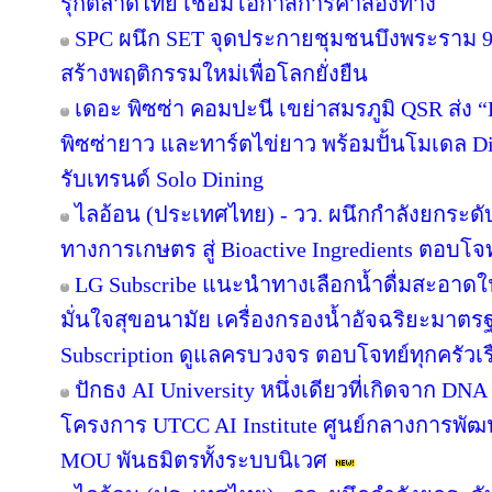
รุกตลาดไทย เชื่อมโอกาสการค้าสองทาง
SPC ผนึก SET จุดประกายชุมชนบึงพระราม 
สร้างพฤติกรรมใหม่เพื่อโลกยั่งยืน
เดอะ พิซซ่า คอมปะนี เขย่าสมรภูมิ QSR ส่ง
พิซซ่ายาว และทาร์ตไข่ยาว พร้อมปั้นโมเดล Di
รับเทรนด์ Solo Dining
ไลอ้อน (ประเทศไทย) - วว. ผนึกกำลังยกระดั
ทางการเกษตร สู่ Bioactive Ingredients ตอบโ
LG Subscribe แนะนำทางเลือกน้ำดื่มสะอาดใ
มั่นใจสุขอนามัย เครื่องกรองน้ำอัจฉริยะมาต
Subscription ดูแลครบวงจร ตอบโจทย์ทุกครัวเ
ปักธง AI University หนึ่งเดียวที่เกิดจาก DNA
โครงการ UTCC AI Institute ศูนย์กลางการพัฒน
MOU พันธมิตรทั้งระบบนิเวศ