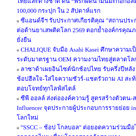
ไทยและต่างชาติ ดัน “พริกผัดน้ำมันมะกอกอั
100,000 กระปุก ใน 2 สัปดาห์แรก
ซีแอนด์จีฯ รับประกาศเกียรติคุณ "สถานประ
ต่อต้านยาเสพติดโลก 2569 ตอกย้ำองค์กรคุณภา
ยั่งยืน
CHALIQUE จับมือ Asahi Kasei ศึกษาความเป็
ระดับมาตรฐาน OEM ความงามไทยสู่ตลาดโล
ลาซาด้าเผยอินไซต์นักช้อปไทย รับครึ่งปีหลัง
ช้อปฮีลใจ-ใส่ใจความชัวร์-แชตรัวถาม AI สะท
ตอบโจทย์ทุกไลฟ์สไตล์
ซีพี ออลล์ ส่งต่อองค์ความรู้ สูตรสร้างตัวตน
Influencer จุดประกายผู้ประกอบการรายย่อย in
โลกใหม่
"SSCC – ช้อป โกลบอล" ต่อยอดความร่วมมือไ