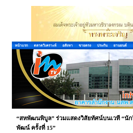
หน้าแรก
ตลาดวิเคราะห์
อสังหา
ขายตรง
ประกัน
ยานยนต์
“สหพัฒนพิบูล” ร่วมแสดงวิสัยทัศน์บนเวที “นัก
พัฒน์ ครั้งที่ 15”