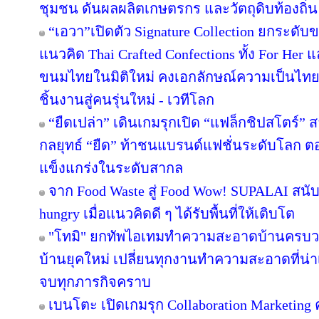
ชุมชน ดันผลผลิตเกษตรกร และวัตถุดิบท้องถิ่น 
“เอวา”เปิดตัว Signature Collection ยกระดั
แนวคิด Thai Crafted Confections ทั้ง For Her
ขนมไทยในมิติใหม่ คงเอกลักษณ์ความเป็นไทย
ชิ้นงานสู่คนรุ่นใหม่ - เวทีโลก
“ยืดเปล่า” เดินเกมรุกเปิด “แฟล็กชิปสโตร์” 
กลยุทธ์ “ยืด” ท้าชนแบรนด์แฟชั่นระดับโลก 
แข็งแกร่งในระดับสากล
จาก Food Waste สู่ Food Wow! SUPALAI สนับ
hungry เมื่อแนวคิดดี ๆ ได้รับพื้นที่ให้เติบโต
"โทมิ" ยกทัพไอเทมทำความสะอาดบ้านครบวงจ
บ้านยุคใหม่ เปลี่ยนทุกงานทำความสะอาดที่น่าเบื
จบทุกภารกิจคราบ
เบนโตะ เปิดเกมรุก Collaboration Marketing 