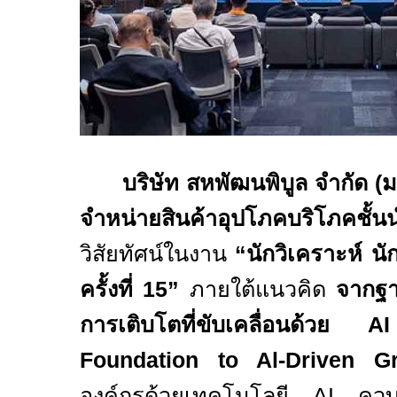
บริษัท สหพัฒนพิบูล จำกัด 
จำหน่ายสินค้าอุปโภคบริโภคชั้
วิสัยทัศน์ในงาน
“นักวิเคราะห์ น
ครั้งที่
15”
ภายใต้แนวคิด
จากฐาน
การเติบโตที่ขับเคลื่อนด้วย
A
Foundation to Al-Driven G
องค์กรด้วยเทคโนโลยี
AI
ควบ