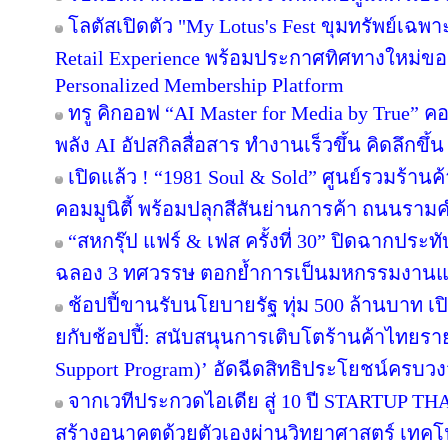
โลตัสเปิดตัว "My Lotus's Fest ขุมทรัพย์เฉ
Retail Experience พร้อมประกาศทิศทางใหม่ของ 
Personalized Membership Platform
ทรู คิกออฟ “AI Master for Media by True” คอร
พลัง AI อัปสกิลสื่อสาร ทำงานเร็วขึ้น คิดลึกขึ
เปิดแล้ว ! “1981 Soul & Sold” ศูนย์รวมร้า
คอมมูนิตี้ พร้อมปลุกสีสันย่านการค้า ถนนรา
“สหกรุ๊ป แฟร์ & เฟส ครั้งที่ 30” ปิดฉากปร
ฉลอง 3 ทศวรรษ ตอกย้ำการเป็นมหกรรมงานแฟร์
ช้อปปี้ขานรับนโยบายรัฐ ทุ่ม 500 ล้านบาท 
ยกับช้อปปี้: สนับสนุนการเติบโตร้านค้าไทยร
Support Program)’ อัดฉีดสิทธิประโยชน์ครบว
จากเวทีประกวดไอเดีย สู่ 10 ปี STARTUP T
สร้างอนาคตด้วยตัวเองผ่านวิทยาศาสตร์ เทค