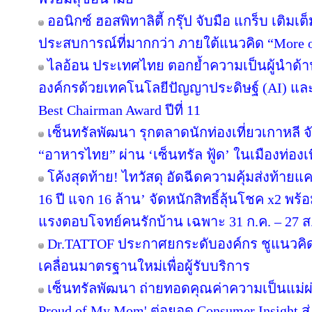
ออนิกซ์ ฮอสพิทาลิตี้ กรุ๊ป จับมือ แกร็บ เติมเ
ประสบการณ์ที่มากกว่า ภายใต้แนวคิด “More o
ไลอ้อน ประเทศไทย ตอกย้ำความเป็นผู้นำด้า
องค์กรด้วยเทคโนโลยีปัญญาประดิษฐ์ (AI) และ D
Best Chairman Award ปีที่ 11
เซ็นทรัลพัฒนา รุกตลาดนักท่องเที่ยวเกาหลี 
“อาหารไทย” ผ่าน ‘เซ็นทรัล ฟู้ด’ ในเมืองท่องเ
โค้งสุดท้าย! ไทวัสดุ อัดฉีดความคุ้มส่งท้าย
16 ปี แจก 16 ล้าน’ จัดหนักสิทธิ์ลุ้นโชค x2 พ
แรงตอบโจทย์คนรักบ้าน เฉพาะ 31 ก.ค. – 27 ส.ค.
Dr.TATTOF ประกาศยกระดับองค์กร ชูแนวคิ
เคลื่อนมาตรฐานใหม่เพื่อผู้รับบริการ
เซ็นทรัลพัฒนา ถ่ายทอดคุณค่าความเป็นแม่
Proud of My Mom' ต่อยอด Consumer Insight สู