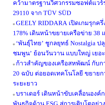
คว้ามาตรฐานวิศวกรรมซอฟต์แวร์ร
29110 จาก TÜV SÜD
GEELY RIDDARA เปิดเกมรุกครึ่งป
178% เดินหน้าขยายเครือข่าย 38 แ
‘พันธุ์ไทย’ ชูกลยุทธ์ Nostalgia 
ชมพูน’ ย้อนวันวาน แบบใหญ่ เยอะ
ก้าวสำคัญของเครือสหพัฒน์ กับ
20 ฉบับ ต่อยอดเทคโนโลยี ขยายกา
ระยะยาว
บราเดอร์ เดินหน้าขับเคลื่อนองค
พันธกิจด้าน ESG สู่การเติบโตอย่างย