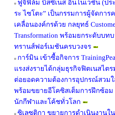
ฟูจิฟิล์ม บิสซิเนส อินโนเวชั่น (ปร
ระ ไซโตะ” เป็นกรรมการผู้จัดการค
เคลื่อนองค์กรด้วย กลยุทธ์ Custome
Transformation พร้อมยกระดับบทบาท
ทรานส์ฟอร์เมชันครบวงจร
การ์มิน เข้าซื้อกิจการ TrainingPe
แรงส่งรายได้กลุ่มธุรกิจฟิตเนสไตร
ต่อยอดความต้องการอุปกรณ์สวมใส่ข
พร้อมขยายอีโคซิสเต็มการฝึกซ้อม ที
นักกีฬาและโค้ชทั่วโลก
ซิเลซติกา ขยายการดำเนินงานใ