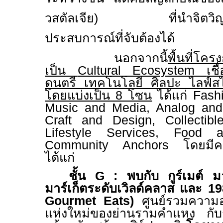
วสตัลเจีย) ที่นำจิตวิญญ
ประสบการณ์ที่จับต้องได้
นอกจากนี้
พื้นที่โค
เป็น
Cultural Ecosystem
เช
ดนตรี เทคโนโลยี ศิลปะ ไลฟ์
โดยแบ่งเป็น 8 โซน
ได้แก่
Fash
Music and Media, Analog and 
Craft and Design, Collectibl
Lifestyle Services, Foo
Community Anchors
โดยมีควา
ได้แก่
ชั้น
G :
พบกับ กูร์เมต์ มา
มาร์เก็ตระดับเวิลด์คลาส และ
1
Gourmet Eats)
ศูนย์รวมความอ
แห่งใหม่ของย่านรามคำแหง กับร