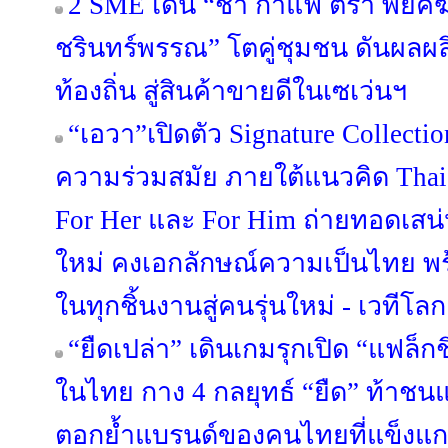
2 SME เด่น “ชา กาแฟ ตรา พยัคฆ์” 
ชรินทร์พรรณ” โตคู่ชุมชน ดันผลผล
ท้องถิ่น สู่สินค้าขายดีในเซเว่นฯ
“เอวา”เปิดตัว Signature Collect
ความร่วมสมัย ภายใต้แนวคิด Thai C
For Her และ For Him ถ่ายทอดเสน
ใหม่ คงเอกลักษณ์ความเป็นไทย พร
ในทุกชิ้นงานสู่คนรุ่นใหม่ - เวทีโลก
“ยืดเปล่า” เดินเกมรุกเปิด “แฟล็ก
ในไทย กาง 4 กลยุทธ์ “ยืด” ท้าชน
ตอกย้ำแบรนด์ของคนไทยที่แข็งแก