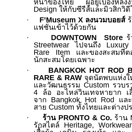
หน้าของไทย ผู้อยู่เบื้องหล
Design
ให้กับซีรีส์และมิวสิกวิ
·
F’Museum X
ลงนวมบอยส์
ร
แฟชั่นเข้าไว้ด้วยกัน
·
DOWNTOWN Store
ร
Streetwear
ไปจนถึง
Luxury
Rare Item
และของสะสมที่ต
นักสะสมโดยเฉพาะ
·
BANGKOK HOT ROD 
RARE & RAW
จุดนัดพบแห่ง
และวัฒนธรรม
Custom
รวบร
4
ล้อ อะไหล่วินเทจหายาก เส
จาก
Bangkok Hot Rod
และ
สาย
Custom
ทั้งไทยและต่างป
·
ร้าน
PRONTO & Co.
ร้าน
รักสไตล์
Heritage, Workwe