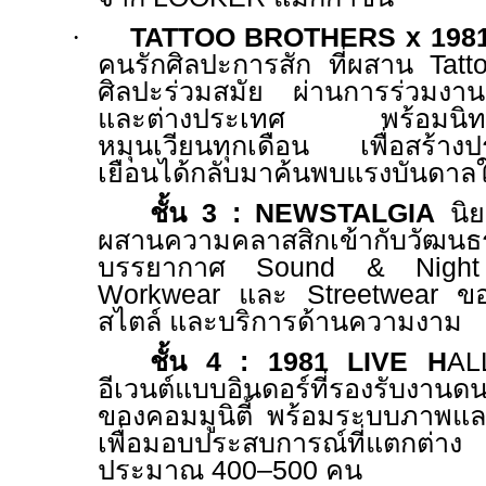
·
TATTOO BROTHERS x 1981
คนรักศิลปะการสัก ที่ผสาน
Tatt
ศิลปะร่วมสมัย ผ่านการร่วมงานกั
และต่างประเทศ พร้อมนิทรรศ
หมุนเวียนทุกเดือน เพื่อสร้างป
เยือนได้กลับมาค้นพบแรงบันดาลใ
ชั้น 3 :
NEWSTALGIA
นิย
ผสานความคลาสสิกเข้ากับวัฒน
บรรยากาศ
Sound & Nig
Workwear
และ
Streetwear
ขอ
สไตล์ และบริการด้านความงาม
ชั้น
4
:
1981
LIVE H
A
อีเวนต์แบบอินดอร์ที่รองรับงานด
ของคอมมูนิตี้ พร้อมระบบภาพแ
เพื่อมอบประสบการณ์ที่แตกต่าง รอ
ประมาณ
400–500
คน