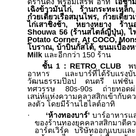
ดร้านดัง พร้อมเสิร์ฟ อาทิ
โอชาม 
เฉิงข้าวมันไก่
,
ร้านกระทะเหล็ก
ก๋วยเตี๋ยวเรือสมุนไพร
,
ก๋วยเตี๋ยว
ไก่เสาชิงช้า
,
หยางหยาง ร้านอ
Shouwa 56 (
ร้านสไตล์ญี่ปุ่น)
,
ไฟ
Potato Corner, At COCO, Mon
โบราณ
,
บ้าบิ่นกัสโต้
,
ขนมเบื้องห
Milk
และอีกกว่า
150
ร้าน
ชั้น 1 :
RETRO CLUB
พบก
อาหาร และบาร์ที่ได้รับแรงบ
วัฒนธรรมป๊อป ดนตรี แฟชั่น 
ทศวรรษ
80s-90s
ถ่ายทอดผ
เสน่ห์แห่งความคลาสสิกเข้ากับคว
ลงตัว โดยมีร้านไฮไลต์อาทิ
·
‘ห้างทองบาร์’
บาร์อาหารและเ
ของร้านทองยุคคลาสสิกมาตีคว
อาร์ตเวิร์ค บริษัทออกแบบและ