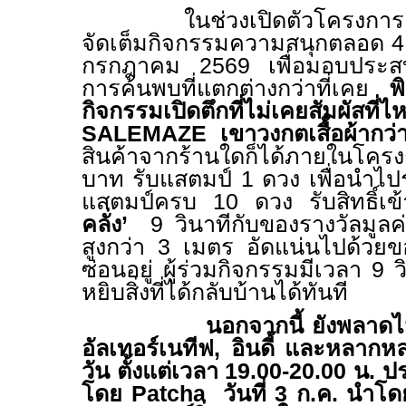
ในช่วงเปิดตัวโครงกา
จัดเต็มกิจกรรมความสนุกตลอด 4 ว
กรกฎาคม 2569 เพื่อมอบประสบ
การค้นพบที่แตกต่างกว่าที่เคย
พ
กิจกรรมเปิดตึกที่ไม่เคยสัมผัสที่
SALEMAZE
เขาวงกตเสื้อผ้ากว
สินค้าจากร้านใดก็ได้ภายในโ
บาท รับแสตมป์ 1 ดวง เพื่อนำไป
แสตมป์ครบ 10 ดวง รับสิทธิ์เข
คลั่ง’
9 วินาทีกับของรางวัลมูลค่
สูงกว่า 3 เมตร อัดแน่นไปด้วยข
ซ่อนอยู่ ผู้ร่วมกิจกรรมมีเวลา 9
หยิบสิ่งที่ได้กลับบ้านได้ทันที
นอกจากนี้ ยังพลาดไม
อัลเทอร์เนทีฟ
,
อินดี้ และหลาก
วัน ตั้งแต่เวลา 19.00-20.00 น.
ปร
โดย
Patcha
วันที่ 3 ก.ค. นำโ