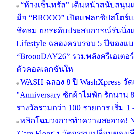
“ห้างเซ็นทรัล” เดินหน้าสนับสนุ
มือ “BROOO” เปิดแฟลกชิปสโตร์แห
ชิดลม ยกระดับประสบการณ์รันนิ่งแว
Lifestyle ฉลองครบรอบ 5 ปีของแบ
“BroooDAY26” รวมพลังครีเอเตอร์
ตัวคอลเลกชันให
WASH ฉลอง 8 ปี WashXpress จ
"Anniversary ซักผ้าไม่พัก รักนาน 8 
รางวัลรวมกว่า 100 รายการ เริ่ม 1 –
พลิกโฉมวงการทำความสะอาด! NI
'Care Floor' นวัตกรรมเปลี่ยนของเส