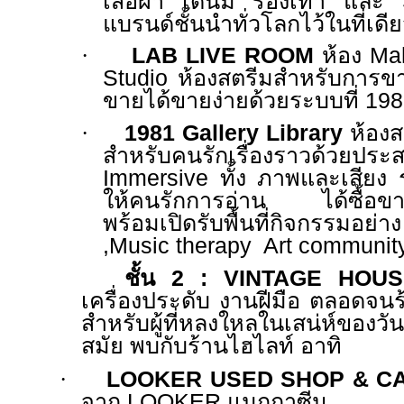
เสื้อผ้า เดนิม รองเท้า และ
แบรนด์ชั้นนำทั่วโลกไว้ในที่เดี
·
LAB LIVE ROOM
ห้อง
Ma
Studio
ห้องสตรีมสำหรับการขา
ขายได้ขายง่ายด้วยระบบที่
198
·
1981
Gallery Library
ห้องส
สำหรับคนรักเรื่องราวด้วยปร
Immersive
ทั้ง ภาพและเสียง ร
ให้คนรักการอ่าน ได้ซื้อขาย
พร้อมเปิดรับพื้นที่กิจกรรมอย
,Music therapy Art communi
ชั้น
2 : VINTAGE HOUS
เครื่องประดับ งานฝีมือ ตลอดจนร
สำหรับผู้ที่หลงใหลในเสน่ห์ของ
สมัย พบกับร้านไฮไลท์ อาทิ
·
LOOKER USED SHOP & C
จาก
LOOKER
แมกกาซีน