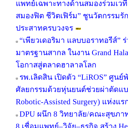
แพทย์เฉพาะทางด้านสมองร่วมเว
สมองฟิต ชีวิตเฟิร์ม” ชูนวัตกรร
ประสาทครบวงจร
“เพียวเดอริมา แลบบอราทอรีส์” 
มาตรฐานสากล ในงาน Grand Halal
โอกาสสู่ตลาดฮาลาลโลก
รพ.เลิดสิน เปิดตัว “LiROS” ศูน
ศัลยกรรมด้วยหุ่นยนต์ช่วยผ่าตัดแบบ
Robotic-Assisted Surgery) แห่งแ
DPU ผนึก 8 วิทยาลัย/คณะสุขภาพ เ
8 เชื่อมแพทย์–วิจัย–ธุรกิจ สร้าง H