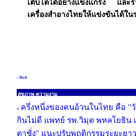
เติบโตได้อย่างแข็งแกร่ง และร
เครื่องสำอางไทยให้แข่งขันได้ใ
« Back
สุขภาพ-ความงาม
ครึ่งหนึ่งของคนอ้วนในไทย คือ "ว
กินไม่ดี แพทย์ รพ.วิมุต พหลโยธิน 
ตาชั่ง" แนะปรับพฤติกรรมระยะยา