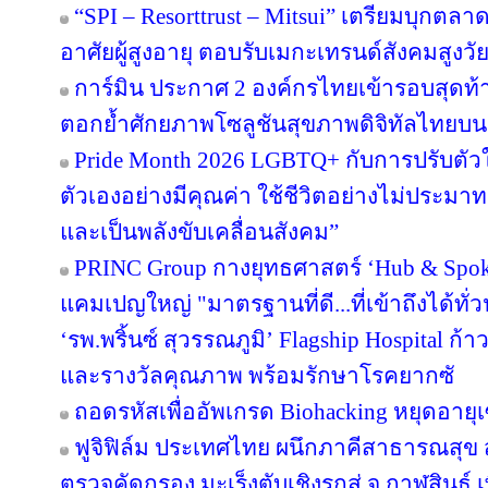
“SPI – Resorttrust – Mitsui” เตรียมบุกตลาด
อาศัยผู้สูงอายุ ตอบรับเมกะเทรนด์สังคมสูงวั
การ์มิน ประกาศ 2 องค์กรไทยเข้ารอบสุดท้า
ตอกย้ำศักยภาพโซลูชันสุขภาพดิจิทัลไทยบน
Pride Month 2026 LGBTQ+ กับการปรับตัวในโ
ตัวเองอย่างมีคุณค่า ใช้ชีวิตอย่างไม่ประ
และเป็นพลังขับเคลื่อนสังคม”
PRINC Group กางยุทธศาสตร์ ‘Hub & Spoke
แคมเปญใหญ่ "มาตรฐานที่ดี...ที่เข้าถึงได้ทั่
‘รพ.พริ้นซ์ สุวรรณภูมิ’ Flagship Hospital ก้า
และรางวัลคุณภาพ พร้อมรักษาโรคยากซั
ถอดรหัสเพื่ออัพเกรด Biohacking หยุดอายุเ
ฟูจิฟิล์ม ประเทศไทย ผนึกภาคีสาธารณสุ
ตรวจคัดกรอง มะเร็งตับเชิงรุกสู่ จ.กาฬสินธุ