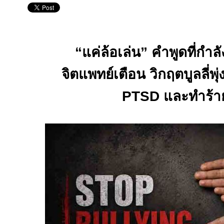
“
แค่ล้อเล่น” คำพูดที่กำล
จิตแพทย์เตือน วิกฤตบูลลี่พุ่ง
PTSD
และทำร้า