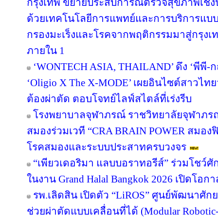
กรุงเทพ ขยายประสบการณ์ตรวจสุขภาพเชิงป้
ด้วยเทคโนโลยีการแพทย์และการบริการแบบญ
กรองมะเร็งและโรคจากพฤติกรรมมาสู่กรุง
ภายใน 1
‘WONTECH ASIA, THAILAND’ ดึง ‘พีพี-กฤ
‘Oligio X The X-MODE’ เผยอินไซต์สาวไทย
ต้องผ่าตัด ตอบโจทย์ไลฟ์สไตล์ที่เร่งรีบ
โรงพยาบาลจุฬาภรณ์ ราชวิทยาลัยจุฬาภรณ
สมองร่วมเวที “CRA BRAIN POWER สมองฟิต 
โรคสมองและระบบประสาทครบวงจร
“เพียวเดอริมา แลบบอราทอรีส์” ร่วมโชว
ในงาน Grand Halal Bangkok 2026 เปิดโอก
รพ.เลิดสิน เปิดตัว “LiROS” ศูนย์พัฒนาศั
ช่วยผ่าตัดแบบเคลื่อนที่ได้ (Modular Roboti