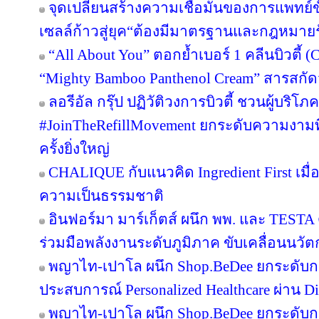
จุดเปลี่ยนสร้างความเชื่อมั่นของการแพทย์ข
เซลล์ก้าวสู่ยุค“ต้องมีมาตรฐานและกฎหมาย
“All About You” ตอกย้ำเบอร์ 1 คลีนบิวตี้ (
“Mighty Bamboo Panthenol Cream” สารสกั
ลอรีอัล กรุ๊ป ปฏิวัติวงการบิวตี้ ชวนผู้บริ
#JoinTheRefillMovement ยกระดับความงามที่
ครั้งยิ่งใหญ่
CHALIQUE กับแนวคิด Ingredient First เมื่อ 
ความเป็นธรรมชาติ
อินฟอร์มา มาร์เก็ตส์ ผนึก พพ. และ TEST
ร่วมมือพลังงานระดับภูมิภาค ขับเคลื่อนนว
พญาไท-เปาโล ผนึก Shop.BeDee ยกระดับก
ประสบการณ์ Personalized Healthcare ผ่าน Di
พญาไท-เปาโล ผนึก Shop.BeDee ยกระดับก