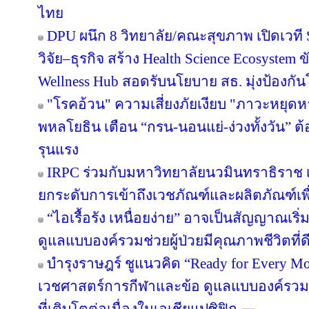
ไทย
DPU ผนึก 8 วิทยาลัย/คณะสุขภาพ เปิดเวที S
วิจัย–ธุรกิจ สร้าง Health Science Ecosystem 
Wellness Hub สอดรับนโยบาย สธ. มุ่งป้องกั
"โรคอ้วน" ความเสี่ยงภัยเงียบ "ภาวะหยุด
พหลโยธิน เตือน “กรน-นอนแย่-ง่วงทั้งวัน” ต
รุนแรง
IRPC ร่วมกับมหาวิทยาลัยนวมินทราธิราช เป
ยกระดับการเข้าถึงเวชภัณฑ์และผลิตภัณฑ์เพ
“ไอเรื้อรัง เหนื่อยง่าย” อาจเป็นสัญญาณเ
ดูแลแบบองค์รวมช่วยผู้ป่วยมีคุณภาพชีวิตที่ดี
บำรุงราษฎร์ ชูแนวคิด “Ready for Every Mov
เวชศาสตร์การกีฬาและข้อ ดูแลแบบองค์รวม ต