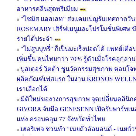
อาหารคลีนสุดพรีเมียม
“ไซมิส แอสเสท” ส่งแคมเปญรับเทศกาลวัน
ROSEMARY เสิร์ฟเมนูและโปรโมชั่นพิเศษ ขับเ
รายได้ประจำ
“ไม่สูบบุหรี่" ก็เป็นมะเร็งปอดได้ แพทย์เตือน
เพิ่มขึ้น คนไทยกว่า 70% รู้ตัวเมื่อโรคลุกลา
บูสเตอร์ วิตต้า ชูนวัตกรรมสุขภาพ ตอบโจท
ผลิตภัณฑ์เฟสแรก ในงาน KRONOS WELLNE
เราเลือกได้
มิติใหม่ของวงการสุขภาพ จุดเปลี่ยนคลินิกค
GIVORA จับมือ GENESENN เปิดรับพาร์ทเนอร์ท
แห่ง ครอบคลุม 77 จังหวัดทั่วไทย
เฮอริเทจ ชวนทำ "เนยถั่วอัลมอนด์ - เนยถั่