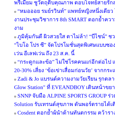
พรีเมียม ชูวัตถุดิบคุณภาพ ตอบโจทย์สายรั
“หมอออย รมย์รวินท์” แพทย์หญิงหนึ่งเดีย
งานประชุมวิชาการ 8th SMART ตอกย้ำควา
งาม
ภูมิคุ้มกันดี ผิวสวยใส ตาไม่ล้า! “บีไชน์
“ไบโอ โปร ซี” จัดโปรโมชั่นสุดพิเศษแบบซอง ซ
เว่น อีเลฟเว่น ถึง 23 ส.ค. นี้
“กระดูกและข้อ” ไม่ใช่โรคคนแก่อีกต่อไป แพ
20-30% เสี่ยง ‘ข้อเข่าเสื่อมก่อนวัย’ จากกร
Zadi & Jo แบรนด์ความงามวัยเรียน รุกตลาด
Glow Station" ที่ EVEANDBOY เดินหน้าขย
SNNP จับมือ ALPINE SPORTS GROUP ร่วมพ
Solution รับเทรนด์สุขภาพ ดันพอร์ตรายได้เ
Cosdent ตอกย้ำผู้นำด้านทันตกรรม คว้าราง