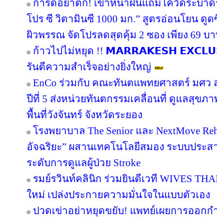
การ์ดอย่าตก! เข้าหน้าฝนแถมโควิดระบาด
โปร ซี วิตามินซี 1000 มก.” สูตรอ่อนโยน ดูดซ
ผิวพรรณ จัดโปรลดสุดคุ้ม 2 ซอง เพียง 69 บ
ก้าวไปไม่หยุด !! 𝗠𝗔𝗥𝗥𝗔𝗞𝗘𝗦𝗛 𝗘𝗫𝗖𝗟
รันตีความสำเร็จอย่างยิ่งใหญ่
EnCo ร่วมกับ คณะทันตแพทยศาสตร์ มศว สา
ปีที่ 5 ส่งหน่วยทันตกรรมเคลื่อนที่ ดูแลสุ
พื้นที่วังจันทร์ จังหวัดระยอง
โรงพยาบาล The Senior และ NextMove Rehabil
อัจฉริยะ” ผสานเทคโนโลยีสมอง ระบบประสาท 
ระดับการดูแลผู้ป่วย Stroke
รมย์รวินท์คลินิก ร่วมยินดีเวที WIVES THA
ใหม่ เปล่งประกายความมั่นใจในแบบตัวเอง
ปวดเข่าอย่าหยุดขยับ! แพทย์เผยการออกก