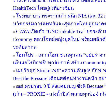
รางวัล Diamond ระดับประเทศ 2 ปีซ้อน สะท้
HealthTech ไทยสู่เวทีอาเซียน
โรงพยาบาลพระรามเก้า ผนึก NIA และ 32 ภา
นวัตกรรมการแพทย์และสุขภาพไทยสู่อนาค
GAYA เปิดตัว “UNDrinkable Tea” ยกระดับส
Economy ตอบโจทย์หญิงยุคใหม่ พร้อมผลักดัน
ระดับสากล
โฮมโปร – เมกาโฮม ชวนทุกคน “ขยับร่างกาย เต
เต้นแอโรบิกฟรี! ทุกสัปดาห์ สร้าง Community
เผยวิกฤต Stroke เพราะความดันสูง! อ๊อฟ-
Beat the Pressure เตือนสติคนทำงานหนัก อย่
sasi ครบรอบ 9 ปี ส่งแคมเปญ ซิ่งศิ Because 
(เก้า – PROXIE - เก่งน้ำปิง) ทลายทุกข้อจำกั