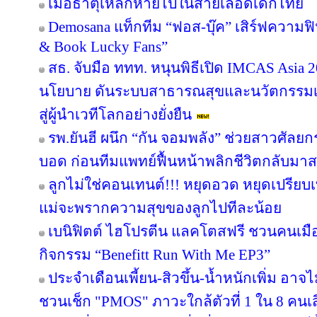
เมื่อธาตุเหล็กหายไปในสายเลือดเด็กไทย
Demosana แท็กทีม “ฟอส-บุ๊ค” เสิร์ฟความฟ
& Book Lucky Fans”
สธ. จับมือ ททท. หนุนพิธีเปิด IMCAS Asia
นโยบาย ดันระบบสาธารณสุขและนวัตกรรม
สู่ผู้นำเวทีโลกอย่างยั่งยืน
รพ.ยันฮี ผนึก “กัน จอมพลัง” ช่วยสาวศัลยก
บอด ก่อนทีมแพทย์ฟื้นหน้าพลิกชีวิตกลับมาสว
ลูกไม่ใช่คอนเทนต์!!! หยุดอวด หยุดเปรีย
แม่จะพรากความสุขของลูกไปทีละน้อย
เบนิฟิตต์ ไฮโปรตีน แลคโตสฟรี ชวนคนเมือ
กิจกรรม “Benefitt Run With Me EP3”
ประจำเดือนเพี้ยน-สิวขึ้น-น้ำหนักเพิ่ม อาจไม
ชวนเช็ก "PMOS" ภาวะใกล้ตัวที่ 1 ใน 8 คนเสี่