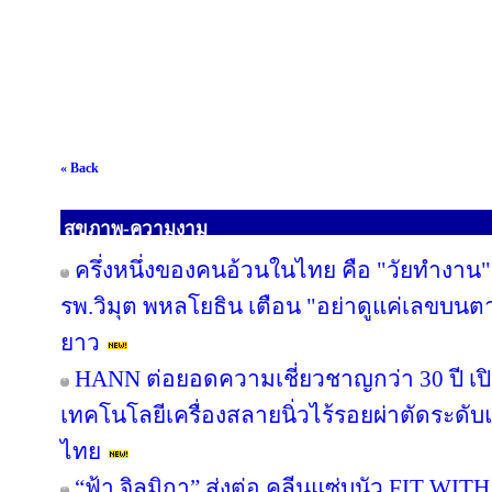
« Back
สุขภาพ-ความงาม
ครึ่งหนึ่งของคนอ้วนในไทย คือ "วัยทำงาน" 
รพ.วิมุต พหลโยธิน เตือน "อย่าดูแค่เลขบนต
ยาว
HANN ต่อยอดความเชี่ยวชาญกว่า 30 ปี เปิด
เทคโนโลยีเครื่องสลายนิ่วไร้รอยผ่าตัดระดับแ
ไทย
“ฟ้า จิลมิกา” ส่งต่อ คลีนแซ่บนัว FIT WI