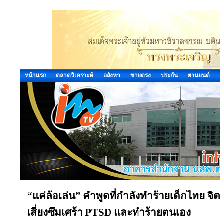
หน้าแรก
ตลาดวิเคราะห์
อสังหา
ขายตรง
ประกัน
ยานยนต์
“แค่ล้อเล่น” คำพูดที่กำลังทำร้ายเด็กไทย จิตแ
เสี่ยงซึมเศร้า PTSD และทำร้ายตนเอง