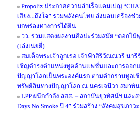
Propoliz ประกาศความสำเร็จแคมเปญ “CHA
เสียง...ถึงใจ” รวมพลังคนไทย ส่งมอบเครื่องช่วย
บกพร่องทางการได้ยิน
วว. ร่วมแสดงผลงานศิลปะร่วมสมัย “ดอกไม้พุ
(เล่งเน่ยยี่)
สมเด็จพระเจ้าลูกเธอ เจ้าฟ้าสิริวัณณวรี นา
เชิญดำรงตำแหน่งทูตด้านแฟชั่นและการออกแ
ปัญญาโลกเป็นพระองค์แรก ตามคำกราบทูลเชิ
ทรัพย์สินทางปัญญาโลก ณ นครเจนีวา สมาพันธ
LPP ผนึกกำลัง สสส. – สถาบันยุวทัศน์ฯ แล
Days No Smoke ปี 4” ร่วมสร้าง “สังคมสุขภาวะดี
Copyright © 2016 inTV co.,Ltd. All Right