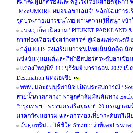
สมาคมผู้ปกครองและครูโรงเรียนสาธิตจุฬาฯ จับม
"MedUMORE หมอขอชาเลนจ์" พลิกโฉมการเรียนร
จุดประกายเยาวชนไทย ผ่านความรู้ที่สนุก เข้า
อบจ.ภูเก็ต เปิดงาน "PHUKET PARKLAND &
การท่องเที่ยวเชิงสร้างสรรค์ สู่เมืองแห่งดนต
กลุ่ม KTIS ส่งเสริมเยาวชนไทยเป็นนักคิด นัก
แข่งขันหุ่นยนต์และกีฬาอีสปอร์ตระดับอาเซียน 
แถลงใหญ่ปีที่ 11! บุรีรัมย์ มาราธอน 2027 เปิ
Destination แห่งเอเชีย
ททท. และธนบุรีพานิช เปิดประสบการณ์ “Soul
สายน้ำภาคกลาง” พาลูกค้าสัมผัสเส้นทาง Excl
“กรุงเทพฯ – พระนครศรีอยุธยา” 20 กรกฎาคมนี
มรดกวัฒนธรรม และการท่องเที่ยวระดับพรีเมี
อัปทุกทริป… ให้ชีวิต Smart กว่าที่เคย! ธนาค