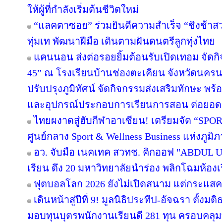
ให้ผู้ที่กำลังเริ่มต้นชีวิตใหม่
“แลคตาซอย” ร่วมยินดีความสำเร็จ “ชิงช้าสว
ทุ่มเท พัฒนาฝีมือ เดินตามฝันดนตรีลูกทุ่งไทย
แคนนอน ส่งต่อรอยยิ้มต้อนรับเปิดเทอม จัดกิจก
45” ณ โรงเรียนบ้านช่องตะเคียน จังหวัดนครน
ปรับปรุงภูมิทัศน์ จัดกิจกรรมส่งเสริมทักษะ พร
และอุปกรณ์ประกอบการเรียนการสอน ต่อยอ
ไทยผงาดสู่ฮับกีฬาอาเซียน! เตรียมจัด “SPORT
ศูนย์กลาง Sport & Wellness Business แห่งภูมิ
อว. จับมือ เนคเทค สวทช. คิกออฟ "ABDUL Uni
เรียน ดึง 20 มหาวิทยาลัยนำร่อง พลิกโฉมห้องเร
ฟุตบอลโลก 2026 ยังไม่เปิดสนาม แต่กระแสคน
เดินหน้าสู่ปีที่ 9! มูลนิธิประทีป-อัจฉรา ตั้
มอบทุนบุตรพนักงานเรียนดี 281 ทุน ครอบคลุม