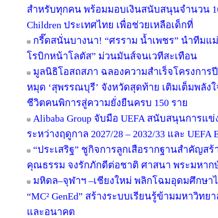
สำหรับทุกคน พร้อมมอบเงินสนับสนุนจำนวน 10
Children ประเทศไทย เพื่อช่วยเหลือเด็กที่
กรี๊ดสนั่นบางนา! “ศรราม น้ำเพชร” นำทีมแม
โรบิกหน้าโลตัส” ม่วนมันส์จนเวทีสะเทือน
มูลนิธิโอสถสภา ฉลองความสำเร็จโครงการปีท
หมุด ‘สุพรรณบุรี’ จังหวัดสุดท้าย เติมเต็มพลัง
ชีวิตคนพิการสู่ความยั่งยืนครบ 150 ราย
Alibaba Group จับมือ UEFA สนับสนุนการแ
ระหว่างฤดูกาล 2027/28 – 2032/33 และ UEF
“ประเสริฐ” ชูกิจการลูกเสือรากฐานสำคัญสร้
คุณธรรม จงรักภักดีต่อชาติ ศาสนา พระมหากษั
มหิดล–จุฬาฯ –เชียงใหม่ พลิกโฉมอุดมศึกษาไทย
“MC² GenEd” สร้างระบบเรียนรู้ข้ามมหาวิทยา
และอนาคต