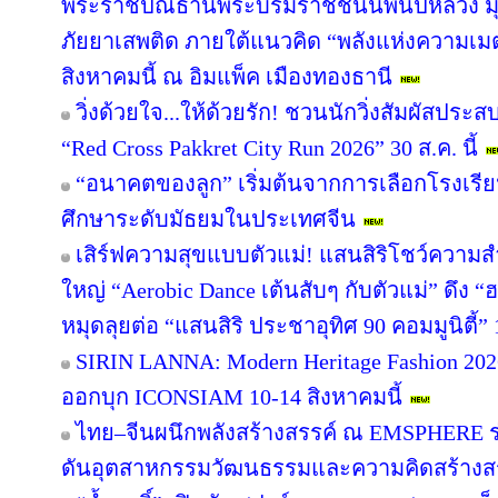
พระราชปณิธานพระบรมราชชนนีพันปีหลวง มุ่ง
ภัยยาเสพติด ภายใต้แนวคิด “พลังแห่งความเมต
สิงหาคมนี้ ณ อิมแพ็ค เมืองทองธานี
วิ่งด้วยใจ...ให้ด้วยรัก! ชวนนักวิ่งสัมผัสปร
“Red Cross Pakkret City Run 2026” 30 ส.ค. นี้
“อนาคตของลูก” เริ่มต้นจากการเลือกโรงเรียนที
ศึกษาระดับมัธยมในประเทศจีน
เสิร์ฟความสุขแบบตัวแม่! แสนสิริโชว์ความสำ
ใหญ่ “Aerobic Dance เต้นสับๆ กับตัวแม่” ดึง “
หมุดลุยต่อ “แสนสิริ ประชาอุทิศ 90 คอมมูนิตี้” 1
SIRIN LANNA: Modern Heritage Fashion 2
ออกบุก ICONSIAM 10-14 สิงหาคมนี้
ไทย–จีนผนึกพลังสร้างสรรค์ ณ EMSPHERE ร
ดันอุตสาหกรรมวัฒนธรรมและความคิดสร้างสรร