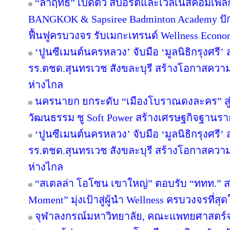
“ล้ำฤทธิ์” เปิดตัว สปอร์ตและเวลเนสคอมเพ
BANGKOK & Sapsiree Badminton Academy ปั
ฟื้นฟูครบวงจร รับเมกะเทรนด์ Wellness Econ
‘ปูนซีเมนต์นครหลวง’ จับมือ ‘มูลนิธิกรุงศรี’
รร.ตชด.สุนทรเวช สังขละบุรี สร้างโอกาสความเ
ห่างไกล
นครนายก ยกระดับ “เมืองโบราณดงละคร” สู่ห
วัฒนธรรม ชู Soft Power สร้างเศรษฐกิจฐานรา
‘ปูนซีเมนต์นครหลวง’ จับมือ ‘มูลนิธิกรุงศรี’
รร.ตชด.สุนทรเวช สังขละบุรี สร้างโอกาสความเ
ห่างไกล
“สเตลล่า โอโซน เขาใหญ่” ตอบรับ “ททท.” ส
Moment” มุ่งเป้าสู่ผู้นำ Wellness ครบวงจรที่
จุฬาลงกรณ์มหาวิทยาลัย, คณะแพทยศาสตร์จ