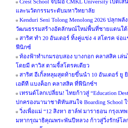
Crest School จับมือ CMKL University เปิดเส้
และนวัตกรรมระดับมหาวิทยาลัย
Kenduri Seni Tolong Menolong 2026 ปลุกพลัง
วัฒนธรรมสร้างอัตลักษณ์ใหม่พื้นที่ชายแดนใต้ 
สาริศ ทำ 20 อันเดอร์ ทิ้งคู่แข่ง 4 สโตรค จ่
ฟีนิกซ์
ท้องฟ้าทำเกมรอบสอง บางกอก คลาสสิค เล่นไ
โดยมี คาวิส ตามจี้สโตรคเดียว
สาริศ อีเกิ้ลหลุมสุดท้ายขึ้นนำ 10 อันเดอร์ 
เอดีที แบงค็อก คลาสสิค ที่ฟีนิกซ์ฯ
เทรนด์โลกเปลี่ยน! ไทยก้าวสู่ “Education Dest
ปกครองนานาชาติหันสนใจ Boarding School ใน
วิ่งเพื่อแม่ “12 สิงหา ฮาล์ฟ มาราธอน กรุงเ
มหากรุณาธิคุณพระพันปีหลวง ก้าวสู่วิ่งรักษ์โ