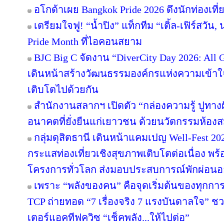
อโกด้าเผย Bangkok Pride 2026 ดึงนักท่องเที่ย
เตรียมใจฟู! “น้ำปิง” แท็กทีม “เติ้ล-เฟิร์สวัน
Pride Month ที่ไอคอนสยาม
BJC Big C จัดงาน “DiverCity Day 2026: All Ge
เดินหน้าสร้างวัฒนธรรมองค์กรแห่งความเข้าใจ 
เติบโตไปด้วยกัน
สำนักงานสลากฯ เปิดตัว “กล่องความรู้ ปูทางฝัน”
อนาคตที่ยั่งยืนแก่เยาวชน ด้วยนวัตกรรมห้องส
กลุ่มดุสิตธานี เดินหน้าแคมเปญ Well-Fest 2026
กระแสท่องเที่ยวเชิงสุขภาพเติบโตต่อเนื่อง พร
โครงการทั่วโลก ส่งมอบประสบการณ์พักผ่อนอย
เพราะ “พลังของคน” คือจุดเริ่มต้นของทุกการไ
TCP ถ่ายทอด “7 เรื่องจริง 7 แรงบันดาลใจ” ช
เตอร์แอคทีฟควิซ “เช็คพลัง...ให้ไปต่อ”