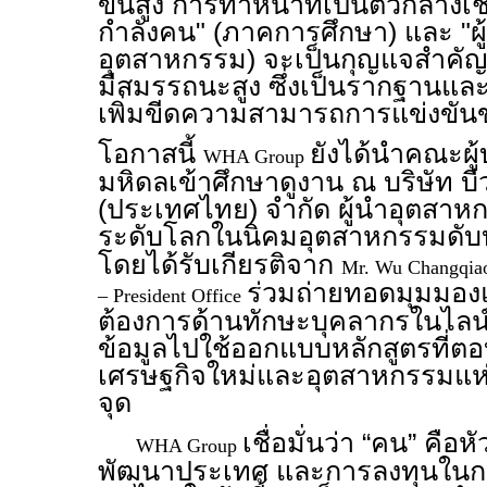
ขั้นสูง การทำหน้าที่เป็นตัวกลางเช
กำลังคน" (ภาคการศึกษา) และ "ผู
อุตสาหกรรม) จะเป็นกุญแจสำคัญ
มีสมรรถนะสูง ซึ่งเป็นรากฐานแล
เพิ่มขีดความสามารถการแข่งขั
โอกาสนี้
ยังได้นำคณะผู
WHA Group
มหิดลเข้าศึกษาดูงาน ณ บริษัท บี
(ประเทศไทย) จำกัด ผู้นำอุตสา
ระดับโลกในนิคมอุตสาหกรรมดับ
โดยได้รับเกียรติจาก
Mr. Wu Changqiao
ร่วมถ่ายทอดมุมมอง
– President Office
ต้องการด้านทักษะบุคลากรในไลน์
ข้อมูลไปใช้ออกแบบหลักสูตรที่ต
เศรษฐกิจใหม่และอุตสาหกรรมแห
จุด
เชื่อมั่นว่า “คน” คื
WHA Group
พัฒนาประเทศ และการลงทุนใน