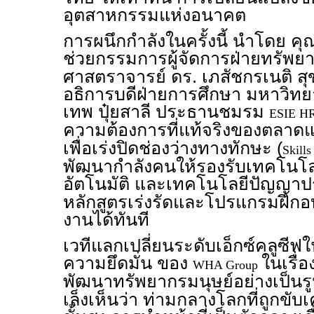
อุตสาหกรรมแห่งอนาคต
การผนึกกำลังในครั้งนี้ นำโดย คุ
ช่วยกรรมการผู้จัดการฝ่ายทรัพ
ศาสตราจารย์ ดร. เภสัชกรเนติ สุ
อธิการบดีฝ่ายการศึกษา มหาวิทย
เทพ ปุ๋ยสาลี ประธานชมรม
ESIE H
ความต้องการที่แท้จริงของตลา
เพื่อเร่งปิดช่องว่างทางทักษะ (
Skill
พัฒนากำลังคนให้รองรับเทคโนโลย
อัตโนมัติ และเทคโนโลยีปัญญาปร
หลักสูตรเร่งรัดและโปรแกรมฝึกอบ
งานได้ทันที
เวทีแลกเปลี่ยนระดับเอ็กซ์คลูซีฟใน
ความยึดมั่น ของ
ในเรื่
WHA Group
พัฒนาทรัพยากรมนุษย์อย่างเป็น
เล็งเห็นว่า ท่ามกลางโลกที่ถูกขับ