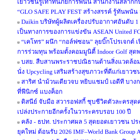
เยาวชนรู้เท่าทันภัยการพนัน สำนักงานสลากกิ
“GLO SAFE PLAY FEST สร้างสรรค์ รู้ทันพนัน ส
Daikin บริษัทผู้ผลิตเครื่องปรับอากาศอันดับ
เป็นทางการของการแข่งขัน ASEAN United F
“เคโทร” ผนึก “กอล์ฟซอน” ลุยบิ๊กโปรเจกต์ เป
การร่วมทุน พร้อมตั้งคอมมูนิตี้ Indoor Golf สุด
บสย. สืบสานพระราชปณิธานด้านสิ่งแวดล้อม “
นั่ง Upcycling เสริมสร้างสุขภาวะที่ดีแก่เยาวช
สาริศ นำม้วนเดียวจบ หยิบแชมป์ เอดีที บาง
ที่ฟีนิกซ์ แบงค็อก
ดิสนีย์ จับมือ สวารอฟสกี้ ชุบชีวิตตัวละครสุดค
เปล่งประกายอีกครั้งในวาระครบรอบ 100 ปี
คลัง - ธปท. ประกาศผล 5 สุดยอดเยาวชน ปร
ยุคใหม่ ต้อนรับ 2026 IMF–World Bank Group 