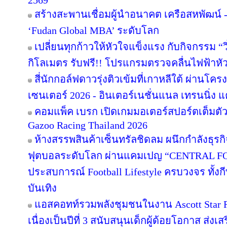
2569
สร้างสะพานเชื่อมผู้นำอนาคต เครือสหพัฒน์ - 
‘Fudan Global MBA’ ระดับโลก
เปลี่ยนทุกก้าวให้หัวใจแข็งแรง กับกิจกรรม 
กิโลเมตร รับฟรี!! โปรแกรมตรวจคลื่นไฟฟ้าหั
สี่นักกอล์ฟดาวรุ่งติวเข้มที่เกาหลีใต้ ผ่านโค
เซนเตอร์ 2026 - อินเตอร์เนชั่นแนล เทรนนิ่ง แ
คอมแพ็ค เบรก เปิดเกมมอเตอร์สปอร์ตเต็มตั
Gazoo Racing Thailand 2026
ห้างสรรพสินค้าเซ็นทรัลชิดลม ผนึกกำลังธุร
ฟุตบอลระดับโลก ผ่านแคมเปญ “CENTRAL F
ประสบการณ์ Football Lifestyle ครบวงจร ทั้ง
บันเทิง
แอสคอทท์รวมพลังชุมชนในงาน Ascott Star Re
เนื่องเป็นปีที่ 3 สนับสนุนเด็กผู้ด้อยโอกาส ส่ง