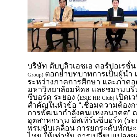
บริษัท ดับบลิวเอชเอ คอร์ปอเรชั่
ตอกย้ำบทบาทการเป็นผู้นำ 
Group)
ระหว่างภาคการศึกษา และภาคอุ
มหาวิทยาลัยมหิดล และชมรมบริห
ซีบอร์ด ระยอง (
เปิดเว
ESIE HR Club)
สำคัญในหัวข้อ “เชื่อมความต้อง
การพัฒนากำลังคนแห่งอนาคต” ณ
อุตสาหกรรม อีสเทิร์นซีบอร์ด (ระย
พรมขับเคลื่อน การยกระดับทักษะ
ไทย ให้เท่าทัน การเปลี่ยนแปลง