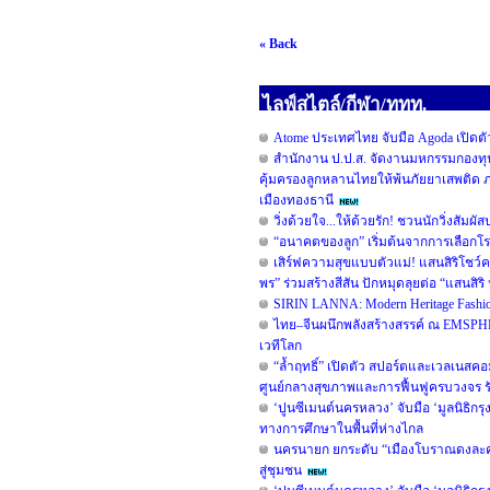
« Back
ไลฟ์สไตล์/กีฬา/ททท.
Atome ประเทศไทย จับมือ Agoda เปิดตัวแ
สำนักงาน ป.ป.ส. จัดงานมหกรรมกองทุ
คุ้มครองลูกหลานไทยให้พ้นภัยยาเสพติด ภ
เมืองทองธานี
วิ่งด้วยใจ...ให้ด้วยรัก! ชวนนักวิ่งสัมผ
“อนาคตของลูก” เริ่มต้นจากการเลือกโรง
เสิร์ฟความสุขแบบตัวแม่! แสนสิริโชว์ค
พร” ร่วมสร้างสีสัน ปักหมุดลุยต่อ “แสนสิริ ป
SIRIN LANNA: Modern Heritage Fash
ไทย–จีนผนึกพลังสร้างสรรค์ ณ EMSPH
เวทีโลก
“ล้ำฤทธิ์” เปิดตัว สปอร์ตและเวลเนส
ศูนย์กลางสุขภาพและการฟื้นฟูครบวงจร ร
‘ปูนซีเมนต์นครหลวง’ จับมือ ‘มูลนิธิกร
ทางการศึกษาในพื้นที่ห่างไกล
นครนายก ยกระดับ “เมืองโบราณดงละคร”
สู่ชุมชน