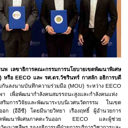
มานพ เลขาธิการคณะกรรมการนโยบายเขตพัฒนาพิเศษ
) หรือ
EECO
และ รศ.ดร.วัชรินทร์ กาสลัก อธิการบดี
มกันลงนามบันทึกความร่วมมือ (
MOU
) ระหว่าง
EECO
พา เพื่อพัฒนากำลังคนสมรรถนะสูงและกำลังคนแห่ง
ริมการวิจัยและพัฒนาระบบนิเวศนวัตกรรม ในเขต
อก (อีอีซี) โดยมีนายวิทยา เรืองฤทธิ์ ผู้อำนวยการ
เขตพัฒนาพิเศษภาคตะวันออก
EECO
และผู้ช่วย
้งวัฒนาชุลีพร รองอธิการบดีฝ่ายการบริการวิชาการและ