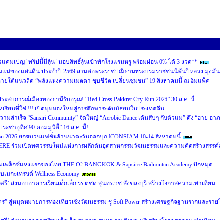
คมเปญ "ทริปนี้มีลุ้น" มอบสิทธิ์ลุ้นเข้าพักโรงแรมหรู พร้อมผ่อน 0% ได้ 3 งวด**
นแม่ของแผ่นดิน ประจำปี 2569 สานต่อพระราชปณิธานพระบรมราชชนนีพันปีหลวง มุ่งมั่น
ายใต้แนวคิด “พลังแห่งความเมตตา ชุบชีวิต เปลี่ยนชุมชน” 19 สิงหาคมนี้ ณ อิมแพ็ค
ัสประสบการณ์เมืองทองธานีรับอรุณ! “Red Cross Pakkret City Run 2026” 30 ส.ค. นี้
เรียนที่ใช่ !!! เปิดมุมมองใหม่สู่การศึกษาระดับมัธยมในประเทศจีน
วามสำเร็จ “Sansiri Community” จัดใหญ่ “Aerobic Dance เต้นสับๆ กับตัวแม่” ดึง “ฮาย อา
ระชาอุทิศ 90 คอมมูนิตี้” 16 ส.ค. นี้!
ion 2026 ยกขบวนแฟชั่นล้านนาตะวันออกบุก ICONSIAM 10-14 สิงหาคมนี้
ERE ร่วมเปิดทศวรรษใหม่แห่งการผลักดันอุตสาหกรรมวัฒนธรรมและความคิดสร้างสรรค์สู
คอมเพล็กซ์แห่งแรกของไทย THE O2 BANGKOK & Sapsiree Badminton Academy ปักหมุด
ับเมกะเทรนด์ Wellness Economy
ุงศรี’ ส่งมอบอาคารเรียนเด็กเล็ก รร.ตชด.สุนทรเวช สังขละบุรี สร้างโอกาสความเท่าเทียม
 สู่หมุดหมายการท่องเที่ยวเชิงวัฒนธรรม ชู Soft Power สร้างเศรษฐกิจฐานรากและรายไ