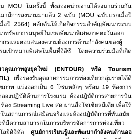
นาม
MOU
ในครั้งนี้ ทั้งสองหน่วยงานได้ลงนามร่วมกัน
ผ่านมามีการลงนามมาแล้ว 2 ฉบับ (
MOU
ฉบับแรกเมื่อปี
มื่อปี 2564) ผลักดันให้เกิดกิจกรรมสำคัญพัฒนาระบบ
าทรัพยากรมนุษย์ในเขตพัฒนาพิเศษภาคตะวันออก
คลากรและตอบสนองความต้องการด้านกำลังคนของผู้
ป้าหมายพิเศษในพื้นที่อีอีซี โดยความร่วมมือที่เกิด
่ยวคุณภาพสูงยุคใหม่ (
ENTOUR)
หรือ
Tourism
IL)
เพื่อรองรับอุตสาหกรรมการท่องเที่ยวกลุ่มรายได้ดี
งสุขภาพ แบ่งออกเป็น 6 โซนหลักๆ พร้อม 19 ห้องการ
กทดลองปฏิบัติด้านการโรงแรม ห้องปฏิบัติการสายการบิน
s
ห้อง
Streaming Live
สด ผ่านสื่อโซเชียลมีเดีย เพื่อให้
ษะในสถานการณ์เสมือนจริงและห้องปฏิบัติการที่ทันสมัย
ี่มีความสามารถในการบริหารจัดการการท่องเที่ยว
โลยีดิจิทัล
ศูนย์การเรียนรู้และพัฒนากำลังคนด้านออ