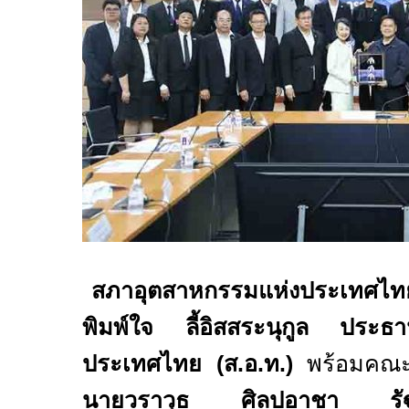
สภาอุตสาหกรรมแห่งประเทศไทย
พิมพ์ใจ ลี้อิสสระนุกูล ประธ
ประเทศไทย (ส.อ.ท.)
พร้อมคณะผู
นายวราวุธ ศิลปอาชา รัฐม