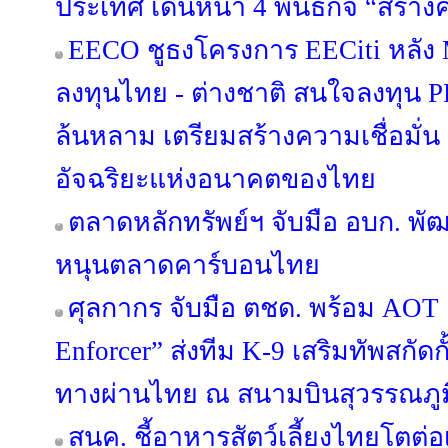
ประเทศ เดินหน้า 4 พันธกิจ “สร้างค
EECO ชูธงโครงการ EECiti หลัง M
ลงทุนไทย - ต่างชาติ สนใจลงทุน P
ล้นหลาม เตรียมสร้างความเชื่อมั่น ปู
อัจฉริยะแห่งอนาคตของไทย
ตลาดหลักทรัพย์ฯ จับมือ อบก. พ
หนุนตลาดคาร์บอนไทย
ศุลกากร จับมือ ตชด. พร้อม AOT เ
Enforcer” ส่งทีม K-9 เสริมทัพสกัด
ทางผ่านไทย ณ สนามบินสุวรรณภูม
สนค. ชี้อาหารสัตว์เลี้ยงไทยโตต่อ