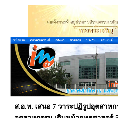
หน้าแรก
ตลาดวิเคราะห์
อสังหา
ขายตรง
ประกัน
ยานยนต์
ส.อ.ท. เสนอ 7 วาระปฏิรูปอุตสา
อุตสาหกรรม เดินหน้ายุทธศาสตร์ 5