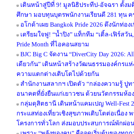
เดินหน้าสู่ปีที่ 9! มูลนิธิประทีป-อัจฉรา ต
ศึกษา มอบทุนบุตรพนักงานเรียนดี 281 ทุน 
อโกด้าเผย Bangkok Pride 2026 ดึงนักท่องเท
เตรียมใจฟู! “น้ำปิง” แท็กทีม “เติ้ล-เฟิร์สว
Pride Month ที่ไอคอนสยาม
BJC Big C จัดงาน “DiverCity Day 2026: All 
เดียวกัน” เดินหน้าสร้างวัฒนธรรมองค์กรแห่งค
ความแตกต่างเติบโตไปด้วยกัน
สำนักงานสลากฯ เปิดตัว “กล่องความรู้ ปูทางฝั
อนาคตที่ยั่งยืนแก่เยาวชน ด้วยนวัตกรรมห้อ
กลุ่มดุสิตธานี เดินหน้าแคมเปญ Well-Fest 202
กระแสท่องเที่ยวเชิงสุขภาพเติบโตต่อเนื่อง 
โครงการทั่วโลก ส่งมอบประสบการณ์พักผ่อนอ
เพราะ “พลังของคน” คือจุดเริ่มต้นของทุกก