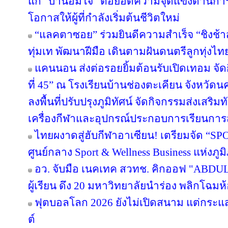
แก่ "บ้านอิ่มใจ" ต่อยอดความจุดแข็งด้านกา
โอกาสให้ผู้ที่กำลังเริ่มต้นชีวิตใหม่
“แลคตาซอย” ร่วมยินดีความสำเร็จ “ชิงช้า
ทุ่มเท พัฒนาฝีมือ เดินตามฝันดนตรีลูกทุ่งไท
แคนนอน ส่งต่อรอยยิ้มต้อนรับเปิดเทอม จัดก
ที่ 45” ณ โรงเรียนบ้านช่องตะเคียน จังหว
ลงพื้นที่ปรับปรุงภูมิทัศน์ จัดกิจกรรมส่งเสร
เครื่องกีฬาและอุปกรณ์ประกอบการเรียนกา
ไทยผงาดสู่ฮับกีฬาอาเซียน! เตรียมจัด “SPO
ศูนย์กลาง Sport & Wellness Business แห่งภู
อว. จับมือ เนคเทค สวทช. คิกออฟ "ABDUL 
ผู้เรียน ดึง 20 มหาวิทยาลัยนำร่อง พลิกโฉมห้
ฟุตบอลโลก 2026 ยังไม่เปิดสนาม แต่กระแ
ต์