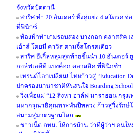
จังหวัดปัตตานี
สาริศ ทำ 20 อันเดอร์ ทิ้งคู่แข่ง 4 สโตรค
ที่ฟีนิกซ์
ท้องฟ้าทำเกมรอบสอง บางกอก คลาสสิค เล
เฮ้าส์ โดยมี คาวิส ตามจี้สโตรคเดียว
สาริศ อีเกิ้ลหลุมสุดท้ายขึ้นนำ 10 อันเดอร
กอล์ฟเอดีที แบงค็อก คลาสสิค ที่ฟีนิกซ์ฯ
เทรนด์โลกเปลี่ยน! ไทยก้าวสู่ “Education De
ปกครองนานาชาติหันสนใจ Boarding School ใ
วิ่งเพื่อแม่ “12 สิงหา ฮาล์ฟ มาราธอน กรุ
มหากรุณาธิคุณพระพันปีหลวง ก้าวสู่วิ่งรักษ
สนามสู่มาตรฐานโลก
ชาวเน็ต กทม. ให้การบ้าน ว่าที่ผู้ว่าฯ คน