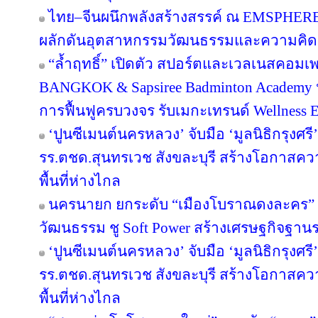
ไทย–จีนผนึกพลังสร้างสรรค์ ณ EMSPHERE
ผลักดันอุตสาหกรรมวัฒนธรรมและความคิดสร
“ล้ำฤทธิ์” เปิดตัว สปอร์ตและเวลเนสคอม
BANGKOK & Sapsiree Badminton Academy 
การฟื้นฟูครบวงจร รับเมกะเทรนด์ Wellness
‘ปูนซีเมนต์นครหลวง’ จับมือ ‘มูลนิธิกรุงศร
รร.ตชด.สุนทรเวช สังขละบุรี สร้างโอกาสค
พื้นที่ห่างไกล
นครนายก ยกระดับ “เมืองโบราณดงละคร” สู
วัฒนธรรม ชู Soft Power สร้างเศรษฐกิจฐาน
‘ปูนซีเมนต์นครหลวง’ จับมือ ‘มูลนิธิกรุงศร
รร.ตชด.สุนทรเวช สังขละบุรี สร้างโอกาสค
พื้นที่ห่างไกล