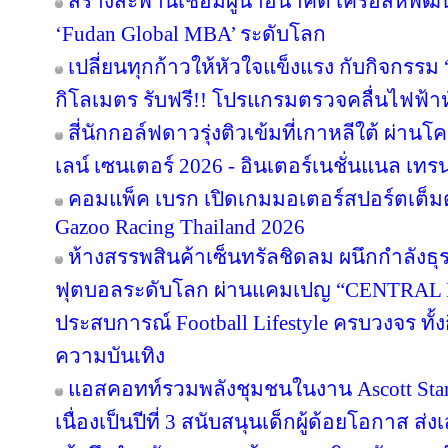
สร้างสะพานเชื่อมผู้นำอนาคต เครือสหพัฒน์ 
‘Fudan Global MBA’ ระดับโลก
เปลี่ยนทุกก้าวให้หัวใจแข็งแรง กับกิจกรรม
กิโลเมตร รับฟรี!! โปรแกรมตรวจคลื่นไฟฟ้า
สี่นักกอล์ฟดาวรุ่งติวเข้มที่เกาหลีใต้ ผ่า
เลน์ เซนเตอร์ 2026 - อินเตอร์เนชั่นแนล เทรน
คอมแพ็ค เบรก เปิดเกมมอเตอร์สปอร์ตเต็มต
Gazoo Racing Thailand 2026
ห้างสรรพสินค้าเซ็นทรัลชิดลม ผนึกกำลังธุ
ฟุตบอลระดับโลก ผ่านแคมเปญ “CENTRAL
ประสบการณ์ Football Lifestyle ครบวงจร ทั้
ความบันเทิง
แอสคอทท์รวมพลังชุมชนในงาน Ascott Star 
เนื่องเป็นปีที่ 3 สนับสนุนเด็กผู้ด้อยโอกาส ส