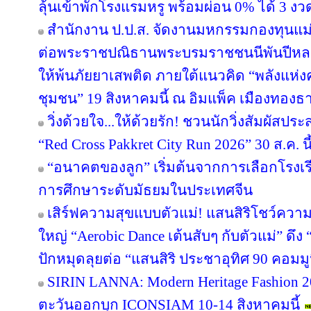
ลุ้นเข้าพักโรงแรมหรู พร้อมผ่อน 0% ได้ 3 งว
สำนักงาน ป.ป.ส. จัดงานมหกรรมกองทุนแม่
ต่อพระราชปณิธานพระบรมราชชนนีพันปีหลวง
ให้พ้นภัยยาเสพติด ภายใต้แนวคิด “พลังแห่ง
ชุมชน” 19 สิงหาคมนี้ ณ อิมแพ็ค เมืองทองธา
วิ่งด้วยใจ...ให้ด้วยรัก! ชวนนักวิ่งสัมผัส
“Red Cross Pakkret City Run 2026” 30 ส.ค. นี
“อนาคตของลูก” เริ่มต้นจากการเลือกโรงเรียน
การศึกษาระดับมัธยมในประเทศจีน
เสิร์ฟความสุขแบบตัวแม่! แสนสิริโชว์ความ
ใหญ่ “Aerobic Dance เต้นสับๆ กับตัวแม่” ดึ
ปักหมุดลุยต่อ “แสนสิริ ประชาอุทิศ 90 คอมมูนิต
SIRIN LANNA: Modern Heritage Fashion 
ตะวันออกบุก ICONSIAM 10-14 สิงหาคมนี้