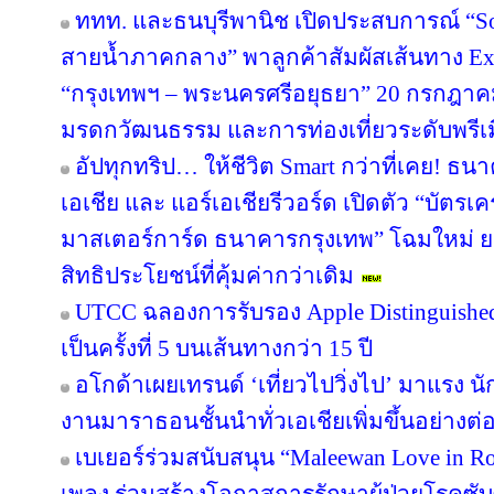
ททท. และธนบุรีพานิช เปิดประสบการณ์ “So
สายน้ำภาคกลาง” พาลูกค้าสัมผัสเส้นทาง Ex
“กรุงเทพฯ – พระนครศรีอยุธยา” 20 กรกฎาคม
มรดกวัฒนธรรม และการท่องเที่ยวระดับพรีเ
อัปทุกทริป… ให้ชีวิต Smart กว่าที่เคย! ธน
เอเชีย และ แอร์เอเชียรีวอร์ด เปิดตัว “บัตรเ
มาสเตอร์การ์ด ธนาคารกรุงเทพ” โฉมใหม่ ย
สิทธิประโยชน์ที่คุ้มค่ากว่าเดิม
UTCC ฉลองการรับรอง Apple Distinguished 
เป็นครั้งที่ 5 บนเส้นทางกว่า 15 ปี
อโกด้าเผยเทรนด์ ‘เที่ยวไปวิ่งไป’ มาแรง
งานมาราธอนชั้นนำทั่วเอเชียเพิ่มขึ้นอย่างต่อ
เบเยอร์ร่วมสนับสนุน “Maleewan Love in Roc