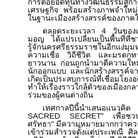
การต่อยอดทุนทางวัฒนธรรมสู่การ
เศรษฐกิจ พร้อมสร้างภาพจำใหม่
ในฐานะเมืองสร้างสรรค์ของภาคใ
ตลอดระยะเวลา 4 วันของเ
มอญ ได้แปรเปลี่ยนเป็นพื้นที่ท
รู้จักนครศรีธรรมราช
ในอีกแง่มุม
ความเชื่อ วิถีชีวิต และมรดกทา
ยาวนาน ก่อนถูกนำมาตีความใหม่
นักออกแบบ และนักสร้างสรรค์
เกิดเป็นประสบการณ์ที่เชื่อมโยงอ
ทำให้เรื่องราวใกล้ตัวของเมืองก
ร่วมของผู้คนต่างถิ่น
เทศกาลปีนี้นำเสนอแนวคิด “ศ
SACRED SECRET” เพื่อชวนต
ศรัทธา” มีความหมายมากกว่าความ
เข้าร่วมสำรวจตั้งแต่ประเพณี 