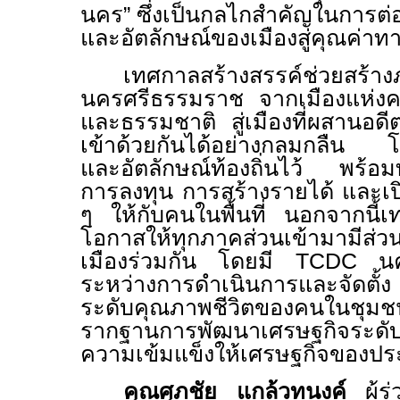
นคร” ซึ่งเป็นกลไกสำคัญในการต
และอัตลักษณ์ของเมืองสู่คุณค่าท
เทศกาลสร้างสรรค์ช่วยสร้าง
นครศรีธรรมราช จากเมืองแห่งค
และธรรมชาติ
สู่เมืองที่ผสานอด
เข้าด้วยกันได้อย่างกลมกลืน โ
และอัตลักษณ์ท้องถิ่นไว้ พร้อมทั
การลงทุน การสร้างรายได้ และเป
ๆ ให้กับคนในพื้นที่ นอกจากนี้เทศก
โอกาสให้ทุกภาคส่วนเข้ามามีส่
เมืองร่วมกัน โดยมี
TCDC
นค
ระหว่างการดำเนินการและจัดตั้
ระดับคุณภาพชีวิตของคนในชุม
รากฐานการพัฒนาเศรษฐกิจระด
ความเข้มแข็งให้เศรษฐกิจของป
คุณ
ศุภชัย แกล้วทนงค์
ผู้ร่