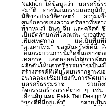
Nakhon ให้ข้อมูลว่า “นครศรีธรรม
สมบัติ’
ทางวัฒนธรรมและภูมิปัญ
มิติของประวัติศาสตร์ ความเชื
ศูนย์กลางของความศรัทธาที่
พราหมณ์ ฮินดู จีน และคริสต์ 
เป็นอัตลักษณ์ที่โดดเด่น
Creativ
เพียงเทศกาล แต่เป็นพื้นที่ท
“คุณค่าใหม่” ของสินทรัพย์ที่นี่ ส
เห็นกระบวนการนี้เกิดขึ้นอย่างต่อเน
เทศกาล แต่ต่อยอดไปสู่การพัฒน
ผลักดันให้นครศรี
ธรรมราช
เป็นเ
สร้างสรรค์ที่เติบโตบนรากฐาน
อนาคตจะเชื่อมโยงกับการพัฒนาอ
นครศรีธรรมราช
รวมถึง
กิจกรรมสร้างสรรค์ต่าง ๆ เช่
เดือนสิบ
และ
Pakk Taii Design
“ของดีที่มีอยู่แล้ว”
กลายเป็นพลัง