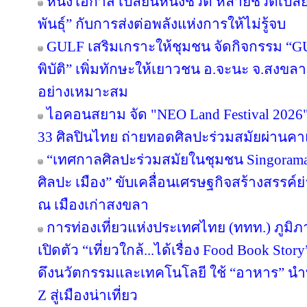
หนึ่งโอกาส เปลี่ยนหนึ่งชีวิต หลายชีวิตเปลี่
พันธุ์” กับการส่งต่อพลังแห่งการให้ไม่รู้จบ
GULF เสริมเกราะให้ชุมชน จัดกิจกรรม “GULF
พิบัติ” เพิ่มทักษะให้เยาวชน อ.จะนะ จ.สงขลา
อย่างเหมาะสม
ไอคอนสยาม จัด "NEO Land Festival 2026
33 ศิลปินไทย ถ่ายทอดศิลปะร่วมสมัยผ่านค
“เทศกาลศิลปะร่วมสมัยในชุมชน Singorama Ar
ศิลปะ เมือง” ขับเคลื่อนเศรษฐกิจสร้างสรรค์ย
ณ เมืองเก่าสงขลา
การท่องเที่ยวแห่งประเทศไทย (ททท.) ภูมิ
เปิดตัว “เที่ยวใกล้...ได้เรื่อง Food Book S
ดึงนวัตกรรมและเทคโนโลยี ใช้ “อาหาร” นำท
Z สู่เมืองน่าเที่ยว