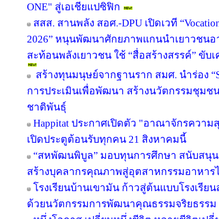
ONE" สู่เอเชียแปซิฟิก
สสส. สานพลัง สอศ.-DPU เปิดเวที “Vocation
2026” หนุนพัฒนาศักยภาพแกนนำเยาวชนอาชี
สะท้อนพลังเยาวชน ใช้ “สื่อสร้างสรรค์” ขับเ
สร้างทุนมนุษย์จากฐานราก สมศ. นำร่อง “Sm
การประเมินเพื่อพัฒนา สร้างนวัตกรรมชุมช
ชาติพันธุ์
Happitat ประกาศเปิดตัว "อาณาจักรความ
เปิดประตูต้อนรับทุกคน 21 สิงหาคมนี้
“สหพัฒนพิบูล” มอบทุนการศึกษา สนับสนุ
สร้างบุคลากรคุณภาพสู่อุตสาหกรรมอาหาร
โรงเรียนบ้านเขามัน ก้าวสู่ต้นแบบโรงเรีย
ด้วยนวัตกรรมการพัฒนาคุณธรรมจริยธรรม 