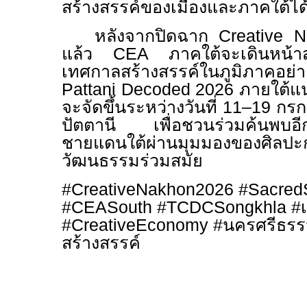
สร้างสรรค์ของเมืองและภาคใต้ได้
หลังจากปิดฉาก
Creative N
แล้ว
CEA
ภาคใต้จะเดินหน้าส
เทศกาลสร้างสรรค์ในภูมิภาคอย่า
Pattani Decoded 2026
ภายใต้แ
จะจัดขึ้นระหว่างวันที่ 11–19 ก
ปัตตานี เพื่อชวนร่วมค้นพบอีกห
ชายแดนใต้ผ่านมุมมองของศิลปะ
วัฒนธรรมร่วมสมัย
#CreativeNakhon2026 #Sacred
#CEASouth #TCDCSongkhla #เศ
#CreativeEconomy #นครศรีธร
สร้างสรรค์