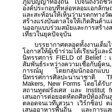
ภูมิปัญญาท้องถิ่น ไปจนถึงวิถีชีว
องค์ประกอบที่หล่อหลอมเอกลัก
และสะท้อนให้เห็นว่ามรดกทางว
สร้างแรงบันดาลใจให้เกิดสินค้าแ
นออกแบบร่วมสมัยและการสร้างส
เที่ยวในยุคปัจจุบัน
บรรยากาศตลอดทั้งงานเต็มไป
โอกาสให้ผู้เข้าร่วมได้เรียนร
นิทรรศการ FIELD of Belief : เ
สัมพันธ์ระหว่างความเชื่อกับผู
การณ์มู โดยกลุ่มนักออก
นิทรรศการศิลปะนานาชาติ T
Makers, New Forms
โ
ดยได้รั
สถานทูตฝรั่งเศส และ Institut 
เสนอการต่อยอดหัตถศิลป์ท้องถิ่น
ตลอดจนเวทีเสวนา เวิร์กช็อป ต
เสนออาหารพื้นถิ่น และการแสดง