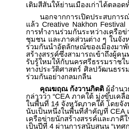
เติมสีสันให้ย่านเมืองเก่าได้ตลอด
นอกจากการเปิดประสบการณ์ให
แล้ว Creative Nakhon Festival
การทำงานร่วมกันระหว่างเครือข่
ชุมชน
และภาคส่วนต่าง ๆ ในจั
ร่วมกันนำอัตลักษณ์ของเมืองมาพ
สร้างสรรค์ซึ่งสามารถเข้าถึงผู้ค
รับรู้ใหม
่ให้กับนครศรีธรรมราชในฐ
ทางประวัติศาสตร์ ศิลปวัฒนธรรม
ร่วมกันอย่างกลมกลืน
คุณ
ฆฤณ กังวานกิตติ
ผู้อำน
กล่าวว่า “CEA ภาคใต้ มุ่งขับเคลื
ในพื้นที่ 14
จังหวัดภาคใต้ โดยจั
นับเป็นหนึ่งในพื้นที่สำคัญที่ CEA
เครือข่ายนักสร้างสรรค์และภาคีในพื
เป็นปีที่
4
ผ่านการสนับสนุน “เทศก