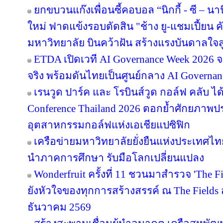
ยกขบวนแก๊งเพื่อนซี้คอบอล “นิกกี้ - ซี – นานิ
ใหม่ ฟาดแข้งรอบตัดสิน "ช้าง ยู-แชมเปี้ยน ค
มหาวิทยาลัย บินคว้าฝัน สร้างแรงบันดาลใจสู
ETDA เปิดเวที AI Governance Week 2026 จ
จริง พร้อมดันไทยเป็นศูนย์กลาง AI Governan
เรนวูด ปาร์ค และ โรบินส์วูด กอล์ฟ คลับ ได
Conference Thailand 2026 ตอกย้ำศักยภาพป
อุตสาหกรรมกอล์ฟแห่งเอเชียแปซิฟิก
เครือข่ายมหาวิทยาลัยยั่งยืนแห่งประเทศไทยส
นำภาคการศึกษา รับมือโลกเปลี่ยนแปลง
Wonderfruit ครั้งที่ 11 ชวนมาสำรวจ 'The F
ยังหัวใจของทุกการสร้างสรรค์ ณ The Fields ส
ธันวาคม 2569