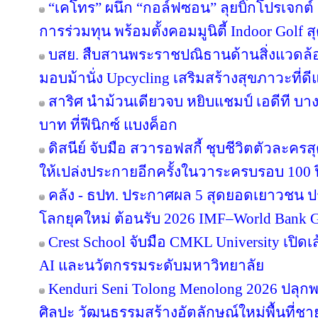
“เคโทร” ผนึก “กอล์ฟซอน” ลุยบิ๊กโปรเจกต์ เ
การร่วมทุน พร้อมตั้งคอมมูนิตี้ Indoor Golf ส
บสย. สืบสานพระราชปณิธานด้านสิ่งแวดล้อม
มอบม้านั่ง Upcycling เสริมสร้างสุขภาวะที่ด
สาริศ นำม้วนเดียวจบ หยิบแชมป์ เอดีที บา
บาท ที่ฟีนิกซ์ แบงค็อก
ดิสนีย์ จับมือ สวารอฟสกี้ ชุบชีวิตตัวละครส
ให้เปล่งประกายอีกครั้งในวาระครบรอบ 100 ป
คลัง - ธปท. ประกาศผล 5 สุดยอดเยาวชน ป
โลกยุคใหม่ ต้อนรับ 2026 IMF–World Bank G
Crest School จับมือ CMKL University เปิดเ
AI และนวัตกรรมระดับมหาวิทยาลัย
Kenduri Seni Tolong Menolong 2026 ปลุกพล
ศิลปะ วัฒนธรรมสร้างอัตลักษณ์ใหม่พื้นที่ชา