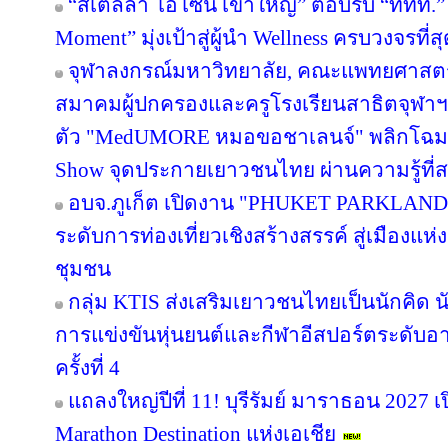
“สเตลล่า โอโซน เขาใหญ่” ตอบรับ “ททท.” 
Moment” มุ่งเป้าสู่ผู้นำ Wellness ครบวงจรท
จุฬาลงกรณ์มหาวิทยาลัย, คณะแพทยศาสตร์
สมาคมผู้ปกครองและครูโรงเรียนสาธิตจุฬาฯ จั
ตัว "MedUMORE หมอขอชาเลนจ์" พลิกโฉมการเ
Show จุดประกายเยาวชนไทย ผ่านความรู้ที่สน
อบจ.ภูเก็ต เปิดงาน "PHUKET PARKLAND
ระดับการท่องเที่ยวเชิงสร้างสรรค์ สู่เมืองแ
ชุมชน
กลุ่ม KTIS ส่งเสริมเยาวชนไทยเป็นนักคิด นั
การแข่งขันหุ่นยนต์และกีฬาอีสปอร์ตระดับอ
ครั้งที่ 4
แถลงใหญ่ปีที่ 11! บุรีรัมย์ มาราธอน 2027 เ
Marathon Destination แห่งเอเชีย