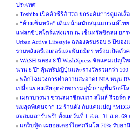
ประเทศ
Toshiba เปิดตัวซีรีส์ T33 ยกระดับการดูแลเสื
“ห้างเซ็นทรัล” เดินหน้าสนับสนุนแบรนด์ไทย
แฟลกชิปสโตร์แห่งแรก ณ เซ็นทรัลชิดลม ยกระด
Urban Active Lifestyle ฉลองครบรอบ 5 ปีขอ
รวมพลังครีเอเตอร์และพันธมิตร พร้อมเปิดตัว
WASH ฉลอง 8 ปี WashXpress จัดแคมเปญใหญ่ "
นาน 8 ปี" ลุ้นทริปญี่ปุ่นและรางวัลรวมกว่า 100 ร
พลิกโฉมวงการทำความสะอาด! NIA หนุน BWC 
เปลี่ยนของเสียอุตสาหกรรมสู่น้ำยาถูพื้นรักษ์โล
เมกาบางนา ชวนสมาชิกเมกา สไมล์ รีวอร์ด ส่ง
นมสุดพิเศษจาก 12 ร้านดัง กับแคมเปญ “ME
สะสมแลกรับฟรี! ตั้งแต่วันที่ 1 ส.ค.–31 ส.ค. 
แกร็บฟู้ด เผยออเดอร์ไอศกรีมโต 70% รับอานิส