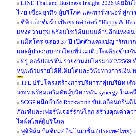
LINE Thailand Business Insight 2026 เผยอิ
ไทย เชื่อมธุรกิจ ผู้บริโภค และพาร์ทเนอร์ สู่การ
ซีพี แอ็กซ์ตร้า เปิดยุทธศาสตร์ "Happy & Healt
แห่งความสุข พร้อมโชว์ต้นแบบค้าปลีกแห่งอ
แม็คโคร ฉลอง 37 ปี เปิดตัวแคมเปญ "รักม
และผู้ประกอบการไทยที่ร่วมเติบโตเคียงข้างกั
ทรู คอร์ปอเรชั่น รายงานงบไตรมาส 2/2569 ทำ
หนุนด้วยรายได้ที่เติบโตและวินัยทางการเงิน 
TPL ปรับโครงสร้างการบริหารกลุ่มบริษัท เ
วงจร พร้อมเสริมทัพผู้บริหารดัน synergy ในเคร
SCGP ผนึกกำลัง Rockworth ขับเคลื่อนกรีนดี
ภัณฑ์และเฟอร์นิเจอร์รักษ์โลก สร้างคุณค่าคว
ไลฟ์สไตล์ผู้บริโภค
ฟูจิฟิล์ม บิสซิเนส อินโนเวชั่น (ประเทศไทย) แ