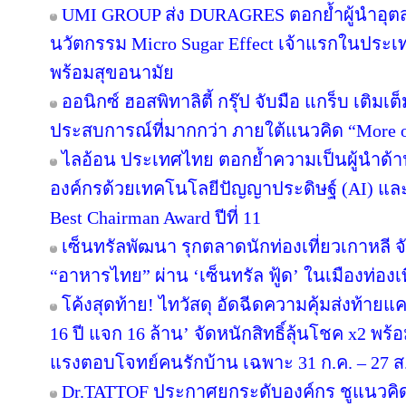
UMI GROUP ส่ง DURAGRES ตอกย้ำผู้นำอุตส
นวัตกรรม Micro Sugar Effect เจ้าแรกในปร
พร้อมสุขอนามัย
ออนิกซ์ ฮอสพิทาลิตี้ กรุ๊ป จับมือ แกร็บ เติมเ
ประสบการณ์ที่มากกว่า ภายใต้แนวคิด “More o
ไลอ้อน ประเทศไทย ตอกย้ำความเป็นผู้นำด้า
องค์กรด้วยเทคโนโลยีปัญญาประดิษฐ์ (AI) และ D
Best Chairman Award ปีที่ 11
เซ็นทรัลพัฒนา รุกตลาดนักท่องเที่ยวเกาหลี 
“อาหารไทย” ผ่าน ‘เซ็นทรัล ฟู้ด’ ในเมืองท่องเ
โค้งสุดท้าย! ไทวัสดุ อัดฉีดความคุ้มส่งท้าย
16 ปี แจก 16 ล้าน’ จัดหนักสิทธิ์ลุ้นโชค x2 พ
แรงตอบโจทย์คนรักบ้าน เฉพาะ 31 ก.ค. – 27 ส.ค.
Dr.TATTOF ประกาศยกระดับองค์กร ชูแนวคิ