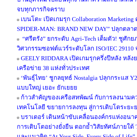
จบทุกภารกิจคราบ
เบนโตะ เปิดเกมรุก Collaboration Marketing 
SPIDER-MAN: BRAND NEW DAY” ปลุกตลาดขนม
“ศรีตรัง” ยกระดับ Agri-Tech เต็มตัว! ชูศั
วิศวกรรมซอฟต์แวร์ระดับโลก ISO/IEC 29110
GEELY RIDDARA เปิดเกมรุกครึ่งปีหลัง หลัง
เครือข่าย 38 แห่งทั่วประเทศ
‘พันธุ์ไทย’ ชูกลยุทธ์ Nostalgia ปลุกกระแส 
แบบใหญ่ เยอะ ยักเยยย
ก้าวสำคัญของเครือสหพัฒน์ กับการลงนามคว
เทคโนโลยี ขยายการลงทุน สู่การเติบโตระยะ
บราเดอร์ เดินหน้าขับเคลื่อนองค์กรแห่งอนาค
การเติบโตอย่างยั่งยืน ตอกย้ำวิสัยทัศน์ภายใต้ 
และแนวคิด “At Your Side, Every Side of Life”