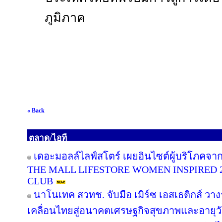
ภูมิภาค
« Back
ตลาด/ไอที
เดอะมอลล์ไลฟ์สโตร์ เผยอินไซต์ผู้บริโภคจา
THE MALL LIFESTORE WOMEN INSPIRED 
CLUB
นาโนเทค สวทช. จับมือ เมิร์ซ เอสเธติกส์ วาง
เคลื่อนไทยสู่อนาคตเศรษฐกิจสุขภาพและอายุว