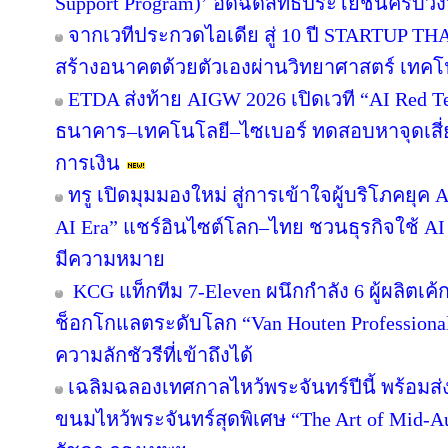
Support Program)’ อัดฉีดสิทธิประโยชน์ครบว
จากเวทีประกวดไอเดีย สู่ 10 ปี STARTUP T
สร้างอนาคตด้วยตัวเองผ่านวิทยาศาสตร์ เทค
ETDA ส่งท้าย AIGW 2026 เปิดเวที “AI Red 
ธนาคาร–เทคโนโลยี–ไซเบอร์ ทดสอบหาจุดเสี่ยง
การเงิน
ทรู เปิดมุมมองใหม่ สู่การเข้าใจผู้บริโภคยุค A
AI Era” แชร์อินไซต์โลก–ไทย ชวนธุรกิจใช้ AI
มีความหมาย
KCG แท็กทีม 7-Eleven ผนึกกำลัง 6 ผู้ผลิตเ
ช็อกโกแลตระดับโลก “Van Houten Professional” 
ความลักชัวรีที่เข้าถึงได้
เฉลิมฉลองเทศกาลไหว้พระจันทร์ปีนี้ พร้อม
ขนมไหว้พระจันทร์สุดพิเศษ “The Art of Mid