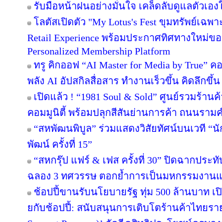
รับมือหน้าฝนอย่างมั่นใจ เคล็ดลับดูแลตัวเองให
โลตัสเปิดตัว "My Lotus's Fest ขุมทรัพย์เฉ
Retail Experience พร้อมประกาศทิศทางใหม่ของ 
Personalized Membership Platform
ทรู คิกออฟ “AI Master for Media by True” คอร
พลัง AI อัปสกิลสื่อสาร ทำงานเร็วขึ้น คิดลึกขึ
เปิดแล้ว ! “1981 Soul & Sold” ศูนย์รวมร้า
คอมมูนิตี้ พร้อมปลุกสีสันย่านการค้า ถนนรา
“สหพัฒนพิบูล” ร่วมแสดงวิสัยทัศน์บนเวที “นั
พัฒน์ ครั้งที่ 15”
“สหกรุ๊ป แฟร์ & เฟส ครั้งที่ 30” ปิดฉากปร
ฉลอง 3 ทศวรรษ ตอกย้ำการเป็นมหกรรมงานแฟร์
ช้อปปี้ขานรับนโยบายรัฐ ทุ่ม 500 ล้านบาท 
ยกับช้อปปี้: สนับสนุนการเติบโตร้านค้าไทยร