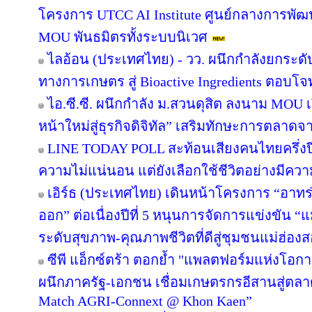
โครงการ UTCC AI Institute ศูนย์กลางการพัฒน
MOU พันธมิตรทั้งระบบนิเวศ
ไลอ้อน (ประเทศไทย) - วว. ผนึกกำลังยกระดั
ทางการเกษตร สู่ Bioactive Ingredients ตอบโ
ไอ.ซี.ซี. ผนึกกำลัง ม.สวนดุสิต ลงนาม MOU
หน้าใหม่สู่ธุรกิจดิจิทัล” เสริมทักษะการตลาด
LINE TODAY POLL สะท้อนเสียงคนไทยครึ่งป
ความไม่แน่นอน แต่ยังเลือกใช้ชีวิตอย่างมีควา
เอิร์ธ (ประเทศไทย) เดินหน้าโครงการ “อาทร่วม
ออก” ต่อเนื่องปีที่ 5 หนุนการจัดการแข่งขัน “
ระดับสุขภาพ-คุณภาพชีวิตที่ดีสู่ชุมชนแม่ฮ่อง
ซีพี แอ็กซ์ตร้า ตอกย้ำ "แพลตฟอร์มแห่งโอก
ผนึกภาครัฐ-เอกชน เชื่อมเกษตรกรอีสานสู่ตล
Match AGRI-Connext @ Khon Kaen”