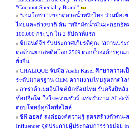
"Coconut Specialty Brand"
“เอมโอชา” เขย่าตลาดน้ำพริกไทย ร่วมมือเซ
ไทยและต่างชาติ ดัน “พริกผัดน้ำมันมะกอกอั
100,000 กระปุก ใน 2 สัปดาห์แรก
ซีแอนด์จีฯ รับประกาศเกียรติคุณ "สถานประ
ต่อต้านยาเสพติดโลก 2569 ตอกย้ำองค์กรคุณภา
ยั่งยืน
CHALIQUE จับมือ Asahi Kasei ศึกษาความเป็
ระดับมาตรฐาน OEM ความงามไทยสู่ตลาดโล
ลาซาด้าเผยอินไซต์นักช้อปไทย รับครึ่งปีหลัง
ช้อปฮีลใจ-ใส่ใจความชัวร์-แชตรัวถาม AI สะท
ตอบโจทย์ทุกไลฟ์สไตล์
ซีพี ออลล์ ส่งต่อองค์ความรู้ สูตรสร้างตัวตน
Influencer จุดประกายผู้ประกอบการรายย่อย in