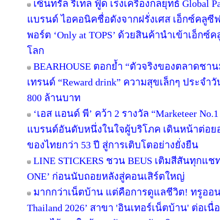
เซ็นทรัล รีเทล ฟู้ด เร่งเครื่องกลยุทธ์ Globa
แบรนด์ ไอคอนิคชื่อดังจากฝรั่งเศส เอ็กซ์คลูซี
พอร์ต ‘Only at TOPS’ ด้วยสินค้านำเข้าเอ็กซ์
โลก
BEARHOUSE ตอกย้ำ “ตัวจริงของตลาดชานม” เ
เทรนด์ “Reward drink” ความสุขเล็กๆ ประจำวัน 
800 ล้านบาท
‘เอส แอนด์ พี’ คว้า 2 รางวัล “Marketeer No.
แบรนด์อันดับหนึ่งในใจผู้บริโภค เดินหน้าต่
ของไทยกว่า 53 ปี สู่การเติบโตอย่างยั่งยืน
LINE STICKERS ชวน BEUS เติมสีสันทุกแชท
ONE’ ก่อนนับถอยหลังสู่คอนเสิร์ตใหญ่
มากกว่าเน็ตบ้าน แต่คือการดูแลชีวิต! ทรูออน
Thailand 2026’ สาขา 'อินเทอร์เน็ตบ้าน' ต่อเนื