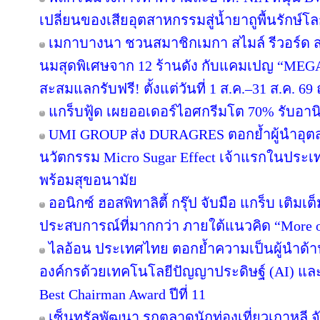
เปลี่ยนของเสียอุตสาหกรรมสู่น้ำยาถูพื้นรักษ์โล
เมกาบางนา ชวนสมาชิกเมกา สไมล์ รีวอร์ด ส่ง
นมสุดพิเศษจาก 12 ร้านดัง กับแคมเปญ “ME
สะสมแลกรับฟรี! ตั้งแต่วันที่ 1 ส.ค.–31 ส.ค. 
แกร็บฟู้ด เผยออเดอร์ไอศกรีมโต 70% รับอานิส
UMI GROUP ส่ง DURAGRES ตอกย้ำผู้นำอุตส
นวัตกรรม Micro Sugar Effect เจ้าแรกในปร
พร้อมสุขอนามัย
ออนิกซ์ ฮอสพิทาลิตี้ กรุ๊ป จับมือ แกร็บ เติมเ
ประสบการณ์ที่มากกว่า ภายใต้แนวคิด “More o
ไลอ้อน ประเทศไทย ตอกย้ำความเป็นผู้นำด้า
องค์กรด้วยเทคโนโลยีปัญญาประดิษฐ์ (AI) และ D
Best Chairman Award ปีที่ 11
เซ็นทรัลพัฒนา รุกตลาดนักท่องเที่ยวเกาหลี 