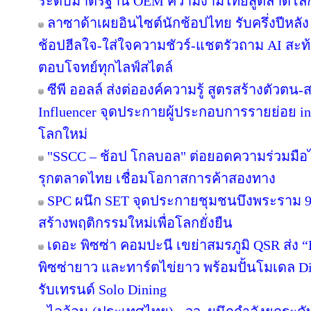
ระดับมาตรฐาน OEM ความงามไทยสู่ตลาดโล
ลาซาด้าเผยอินไซต์นักช้อปไทย รับครึ่งปีหลัง
ช้อปฮีลใจ-ใส่ใจความชัวร์-แชตรัวถาม AI สะท
ตอบโจทย์ทุกไลฟ์สไตล์
ซีพี ออลล์ ส่งต่อองค์ความรู้ สูตรสร้างตัวตน
Influencer จุดประกายผู้ประกอบการรายย่อย in
โลกใหม่
"SSCC – ช้อป โกลบอล" ต่อยอดความร่วมมือไ
รุกตลาดไทย เชื่อมโอกาสการค้าสองทาง
SPC ผนึก SET จุดประกายชุมชนบึงพระราม 
สร้างพฤติกรรมใหม่เพื่อโลกยั่งยืน
เดอะ พิซซ่า คอมปะนี เขย่าสมรภูมิ QSR ส่ง
พิซซ่ายาว และทาร์ตไข่ยาว พร้อมปั้นโมเดล Di
รับเทรนด์ Solo Dining