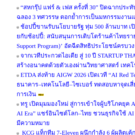
“สหกรุ๊ป แฟร์ & เฟส ครั้งที่ 30” ปิดฉากปร
ฉลอง 3 ทศวรรษ ตอกย้ำการเป็นมหกรรมงานแฟร์
ช้อปปี้ขานรับนโยบายรัฐ ทุ่ม 500 ล้านบาท 
ยกับช้อปปี้: สนับสนุนการเติบโตร้านค้าไทยร
Support Program)’ อัดฉีดสิทธิประโยชน์ครบว
จากเวทีประกวดไอเดีย สู่ 10 ปี STARTUP T
สร้างอนาคตด้วยตัวเองผ่านวิทยาศาสตร์ เทค
ETDA ส่งท้าย AIGW 2026 เปิดเวที “AI Red 
ธนาคาร–เทคโนโลยี–ไซเบอร์ ทดสอบหาจุดเสี่ยง
การเงิน
ทรู เปิดมุมมองใหม่ สู่การเข้าใจผู้บริโภคยุค A
AI Era” แชร์อินไซต์โลก–ไทย ชวนธุรกิจใช้ AI
มีความหมาย
KCG แท็กทีม 7-Eleven ผนึกกำลัง 6 ผู้ผลิตเ