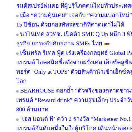
รนด์สเปรย์พ่นคอ ที่ผู้บริโภคคนไทยทั่วประเทศ
เมื่อ “ความคุ้นเคย” เจอกับ “ความแปลกใหม่
15 ปีซ้อน ด้วยกองทัพรสชาติที่คาดเดาไม่ได้
นาโนเทค สวทช. เปิดตัว SME Q Up ผนึก 3 
ธุรกิจ ยกระดับศักยภาพ SMEs ไทย
เซ็นทรัล รีเทล ฟู้ด เร่งเครื่องกลยุทธ์ Globa
แบรนด์ ไอคอนิคชื่อดังจากฝรั่งเศส เอ็กซ์คลูซี
พอร์ต ‘Only at TOPS’ ด้วยสินค้านำเข้าเอ็กซ์
โลก
BEARHOUSE ตอกย้ำ “ตัวจริงของตลาดชานม” เ
เทรนด์ “Reward drink” ความสุขเล็กๆ ประจำวัน 
800 ล้านบาท
‘เอส แอนด์ พี’ คว้า 2 รางวัล “Marketeer No.
แบรนด์อันดับหนึ่งในใจผู้บริโภค เดินหน้าต่