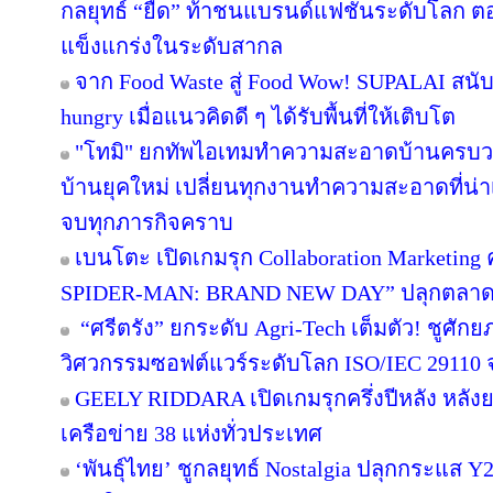
กลยุทธ์ “ยืด” ท้าชนแบรนด์แฟชั่นระดับโลก 
แข็งแกร่งในระดับสากล
จาก Food Waste สู่ Food Wow! SUPALAI สนับ
hungry เมื่อแนวคิดดี ๆ ได้รับพื้นที่ให้เติบโต
"โทมิ" ยกทัพไอเทมทำความสะอาดบ้านครบวงจ
บ้านยุคใหม่ เปลี่ยนทุกงานทำความสะอาดที่น่าเบื
จบทุกภารกิจคราบ
เบนโตะ เปิดเกมรุก Collaboration Marketing 
SPIDER-MAN: BRAND NEW DAY” ปลุกตลาดขนม
“ศรีตรัง” ยกระดับ Agri-Tech เต็มตัว! ชูศั
วิศวกรรมซอฟต์แวร์ระดับโลก ISO/IEC 29110
GEELY RIDDARA เปิดเกมรุกครึ่งปีหลัง หลัง
เครือข่าย 38 แห่งทั่วประเทศ
‘พันธุ์ไทย’ ชูกลยุทธ์ Nostalgia ปลุกกระแส 