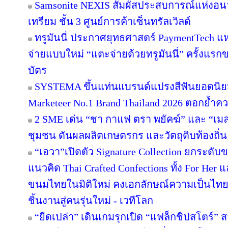
Samsonite NEXIS สัมผัสประสบการณ์แห่ง
เทรียม ชั้น 3 ศูนย์การค้าเซ็นทรัลเวิลด์
ทรูมันนี่ ประกาศยุทธศาสตร์ PaymentTech 
จ่ายแบบใหม่ “แตะจ่ายด้วยทรูมันนี่” ครั้งแรก
บัตร
SYSTEMA ขึ้นแท่นแบรนด์แปรงสีฟันยอดนิยม
Marketeer No.1 Brand Thailand 2026 ตอกย้ำความ
2 SME เด่น “ชา กาแฟ ตรา พยัคฆ์” และ “เมล่อ
ชุมชน ดันผลผลิตเกษตรกร และวัตถุดิบท้องถิ่น 
“เอวา”เปิดตัว Signature Collection ยกระดั
แนวคิด Thai Crafted Confections ทั้ง For Her
ขนมไทยในมิติใหม่ คงเอกลักษณ์ความเป็นไทย
ชิ้นงานสู่คนรุ่นใหม่ - เวทีโลก
“ยืดเปล่า” เดินเกมรุกเปิด “แฟล็กชิปสโตร์” 