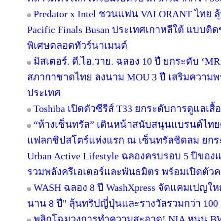
Predator x Intel ชวนแฟน VALORANT ไทย ลุ้น
Pacific Finals Busan ประเทศเกาหลีใต้ แบบต
พิเศษตลอดทัวร์นาเมนต์
มิสเตอร์. ดี.ไอ.วาย. ฉลอง 10 ปี ยกระดับ ‘MR.
สภากาชาดไทย ลงนาม MOU 3 ปี เสริมความพร้อ
ประเทศ
Toshiba เปิดตัวซีรีส์ T33 ยกระดับการดูแลเสื
“ห้างเซ็นทรัล” เดินหน้าสนับสนุนแบรนด์ไทย
แฟลกชิปสโตร์แห่งแรก ณ เซ็นทรัลชิดลม ยกระด
Urban Active Lifestyle ฉลองครบรอบ 5 ปีขอ
รวมพลังครีเอเตอร์และพันธมิตร พร้อมเปิดตัว
WASH ฉลอง 8 ปี WashXpress จัดแคมเปญใหญ่ "
นาน 8 ปี" ลุ้นทริปญี่ปุ่นและรางวัลรวมกว่า 100 ร
พลิกโฉมวงการทำความสะอาด! NIA หนุน BWC 