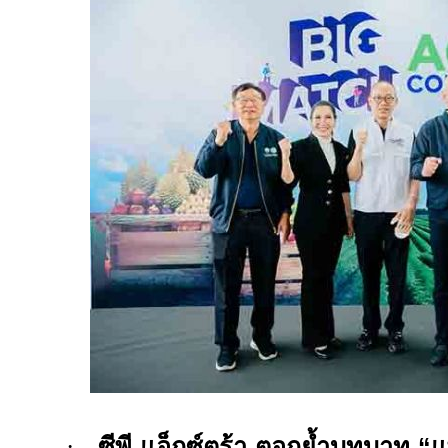
·
ซีพี แอ็กซ์ตร้า ตอกย้ำบทบาท 