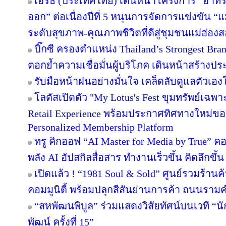
เอิร์ธ (ประเทศไทย) เดินหน้าโครงการ “อาทร่วม
ออก” ต่อเนื่องปีที่ 5 หนุนการจัดการแข่งขัน “
ระดับสุขภาพ-คุณภาพชีวิตที่ดีสู่ชุมชนแม่ฮ่อง
บิ๊กซี ครองตำแหน่ง Thailand’s Strongest Bra
ตอกย้ำความเชื่อมั่นผู้บริโภค เดินหน้าสร้าง
รับมือหน้าฝนอย่างมั่นใจ เคล็ดลับดูแลตัวเองให
โลตัสเปิดตัว "My Lotus's Fest ขุมทรัพย์เฉ
Retail Experience พร้อมประกาศทิศทางใหม่ของ 
Personalized Membership Platform
ทรู คิกออฟ “AI Master for Media by True” คอร
พลัง AI อัปสกิลสื่อสาร ทำงานเร็วขึ้น คิดลึกขึ
เปิดแล้ว ! “1981 Soul & Sold” ศูนย์รวมร้า
คอมมูนิตี้ พร้อมปลุกสีสันย่านการค้า ถนนรา
“สหพัฒนพิบูล” ร่วมแสดงวิสัยทัศน์บนเวที “นั
พัฒน์ ครั้งที่ 15”