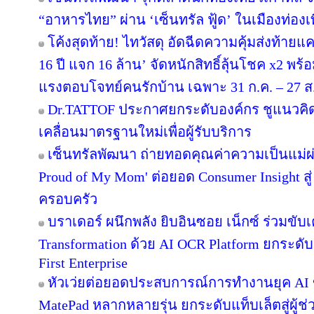
“อาหารไทย” ผ่าน ‘เซ็นทรัล ฟู้ด’ ในเมืองท่องเ
โค้งสุดท้าย! ไทวัสดุ อัดฉีดความคุ้มส่งท้าย
16 ปี แจก 16 ล้าน’ จัดหนักสิทธิ์ลุ้นโชค x2 พ
แรงตอบโจทย์คนรักบ้าน เฉพาะ 31 ก.ค. – 27 ส.ค.
Dr.TATTOF ประกาศยกระดับองค์กร ชูแนวคิ
เคลื่อนมาตรฐานใหม่เพื่อผู้รับบริการ
เซ็นทรัลพัฒนา ถ่ายทอดคุณค่าความเป็นแม่
Proud of My Mom' ต่อยอด Consumer Insight สู
ครอบครัว
บราเดอร์ ผนึกพลัง ยิบอินซอย เน็กซ์ ร่วมขับเ
Transformation ด้วย AI OCR Platform ยกระดับก
First Enterprise
หัวเว่ยต่อยอดประสบการณ์การทำงานยุค AI 
MatePad หลากหลายรุ่น ยกระดับแท็บเล็ตสู่ผู้