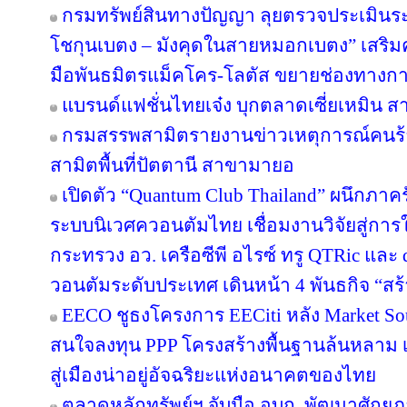
กรมทรัพย์สินทางปัญญา ลุยตรวจประเมินร
โชกุนเบตง – มังคุดในสายหมอกเบตง” เสริมควา
มือพันธมิตรแม็คโคร-โลตัส ขยายช่องทางการ
แบรนด์แฟชั่นไทยเจ๋ง บุกตลาดเซี่ยเหมิน
กรมสรรพสามิตรายงานข่าวเหตุการณ์คนร้
สามิตพื้นที่ปัตตานี สาขามายอ
เปิดตัว “Quantum Club Thailand” ผนึกภา
ระบบนิเวศควอนตัมไทย เชื่อมงานวิจัยสู่กา
กระทรวง อว. เครือซีพี อไรซ์ ทรู QTRic แล
วอนตัมระดับประเทศ เดินหน้า 4 พันธกิจ “สร้
EECO ชูธงโครงการ EECiti หลัง Market Sou
สนใจลงทุน PPP โครงสร้างพื้นฐานล้นหลาม เต
สู่เมืองน่าอยู่อัจฉริยะแห่งอนาคตของไทย
ตลาดหลักทรัพย์ฯ จับมือ อบก. พัฒนาศัก