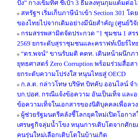
ปัง” กางเข็มทิศ ชี้เป้า 3 ธีมลงทุนกุมแต้มต่อโ
สหรัฐฯ เริ่มเก็บภาษีนำเข้า Section 301 โดย
ของไทยไปจากเดิมอย่างมีนัยสำคัญ (ศูนย์วิจั
กรมสรรพสามิตจัดประกวด "1 ชุมชน 1 สรร
2569 ยกระดับสุราชุมชนและคราฟท์เบียร์ไทยส
“ดร.พจน์” ขานรับมติ คตท. เดินหน้าผนึกภา
ยุทธศาสตร์ Zero Corruption พร้อมร่วมสื่
ยกระดับความโปร่งใส หนุนไทยสู่ OECD
ก.ล.ต. กล่าวโทษ บริษัท บิทคับ ออนไลน์ จ
บก.ปอศ. กรณีแจ้งข้อความ อันเป็นเท็จ และ
ข้อความเท็จในเอกสารของนิติบุคคลเพื่อลว
ผู้ช่วยรัฐมนตรีคลังชี้โลกยุคใหม่เปิดโอกาสใ
เศรษฐกิจลุ่มน้ำโขง หนุนการเติบโตจากศักยภ
คนรุ่นใหม่เลือกเติบโตในบ้านเกิด