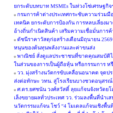
ยกระดับบทบาท MSMEs ในห่วงโซ่เศรษฐกิจร
กรมการค้าต่างประเทศกระชับความร่วมมือ
เทคนิค ยกระดับการป้องกัน การหลบเลี่ย
อ้างถิ่นกำเนิดสินค้า เสริมความเชื่อมั่นการ
ดัชนีราคาวัสดุก่อสร้างเดือนมิถุนายน 25
หนุนของต้นทุนพลังงานและค่าขนส่ง
พาณิชย์ สั่งดูแลประชาชนที่ขาดคุณสมบัติไ
ในส่วนของการเป็นผู้ถือหุ้น หรือกรรมการ หรื
วว. มุ่งสร้างนวัตกรขับเคลื่อนอนาคต จุดปร
ส่งต่อทักษะ วทน. สู่โรงเรียนบางชวดอนุสรณ์
ศ.ดร.ยศชนัน วงศ์สวัสดิ์ ลุยแก้จนจังหวั
เล็งขยายผลทั่วประเทศ วว. ร่วมลงพื้นที่นำ
นวัตกรรมแก้จน โชว์ “4 โมเดลแก้จนเชิงพื้นที