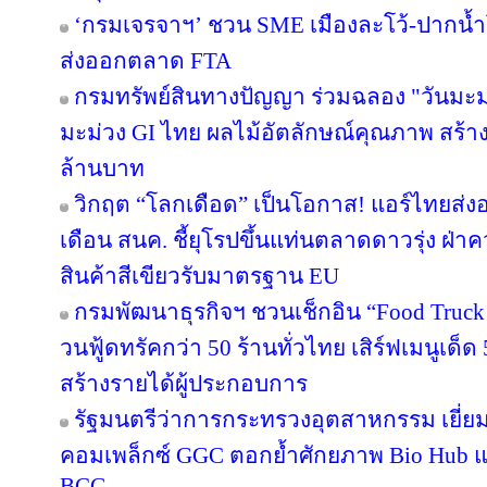
‘กรมเจรจาฯ’ ชวน SME เมืองละโว้-ปากน้
ส่งออกตลาด FTA
กรมทรัพย์สินทางปัญญา ร่วมฉลอง "วันมะม
มะม่วง GI ไทย ผลไม้อัตลักษณ์คุณภาพ สร้าง
ล้านบาท
วิกฤต “โลกเดือด” เป็นโอกาส! แอร์ไทยส่ง
เดือน สนค. ชี้ยุโรปขึ้นแท่นตลาดดาวรุ่ง ฝ
สินค้าสีเขียวรับมาตรฐาน EU
กรมพัฒนาธุรกิจฯ ชวนเช็กอิน “Food Truck
วนฟู้ดทรัคกว่า 50 ร้านทั่วไทย เสิร์ฟเมนูเด็ด 
สร้างรายได้ผู้ประกอบการ
รัฐมนตรีว่าการกระทรวงอุตสาหกรรม เยี่
คอมเพล็กซ์ GGC ตอกย้ำศักยภาพ Bio Hub 
BCG