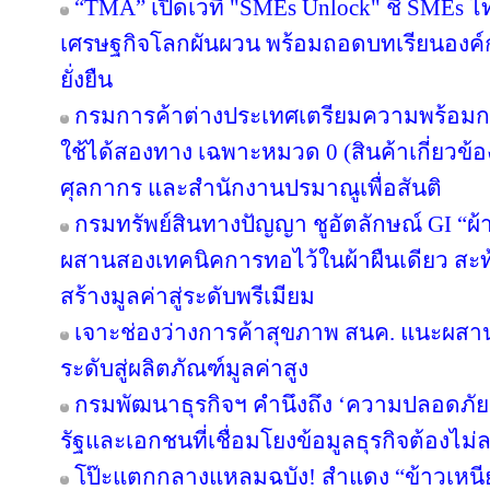
“TMA” เปิดเวที "SMEs Unlock" ชี้ SMEs ไทย
เศรษฐกิจโลกผันผวน พร้อมถอดบทเรียนองค์ก
ยั่งยืน
กรมการค้าต่างประเทศเตรียมความพร้อมก
ใช้ได้สองทาง เฉพาะหมวด 0 (สินค้าเกี่ยวข้อง
ศุลกากร และสำนักงานปรมาณูเพื่อสันติ
กรมทรัพย์สินทางปัญญา ชูอัตลักษณ์ GI “ผ้
ผสานสองเทคนิคการทอไว้ในผ้าผืนเดียว สะท
สร้างมูลค่าสู่ระดับพรีเมียม
เจาะช่องว่างการค้าสุขภาพ สนค. แนะผส
ระดับสู่ผลิตภัณฑ์มูลค่าสูง
กรมพัฒนาธุรกิจฯ คำนึงถึง ‘ความปลอดภัยข
รัฐและเอกชนที่เชื่อมโยงข้อมูลธุรกิจต้องไม่
โป๊ะแตกกลางแหลมฉบัง! สำแดง “ข้าวเหนียว