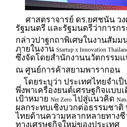
ศาสตราจารย์ ดร.ยศชนัน วงศ
รัฐมนตรี และรัฐมนตรีว่าการกร
กล่าวปาฐกถาพิเศษในงานสัมม
ภายในงาน
Startup x Innovation Thaila
ซึ่งจัดโดยสำนักงานนวัตกรรมแห
ณ ศูนย์การค้าสยามพารากอน
โดยระบุว่า ประเทศไทยจำเป็
พึ่งพาเครื่องยนต์เศรษฐกิจแบบ
เป้าหมาย
ไปสู่แนวคิด
Net Zero
Natu
ผลกระทบเชิงบวกต่อธรรมชาติ พ
ไทยด้านความหลากหลายทางชีวภ
ทางเศรษฐกิจใหม่ของประเทศ