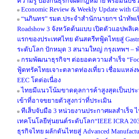
ความรู้ ป้องกันธุรกิจผิดกฎหมาย พร้อมนับชั
Economic Review & Weekly Update with Gl
“นภินทร” รมต.ประจำสำนักนายกฯ นำทัพเปิด
Roadshow 3 จังหวัดต้นแบบ เปิดตัวแอปพลิเคชัน
แรกของประเทศไทย ดันสตรีทฟู้ดไทยสู่ Gastr
ระดับโลก ปักหมุด 3 สนามใหญ่ กรุงเทพฯ – พั
กรมพัฒนาธุรกิจฯ ต่อยอดความสำเร็จ “Food 
ฟู้ดทรัคไทยเจาะตลาดท่องเที่ยว เชื่อมแหล่ง
EEC โตต่อเนื่อง
ไทยมีแนวโน้มขาดดุลการค้าสูงสุดเป็นประ
เข้าที่อาจขยายตัวสูงกว่าที่ประเมิน
ทีเส็บจับมือ 3 หน่วยงานประกาศผลสำเร็จ ไ
เทคโนโลยีหุ่นยนต์ระดับโลก“IEEE ICRA 2030
ธุรกิจไทย ผลักดันไทยสู่ Advanced Manufact