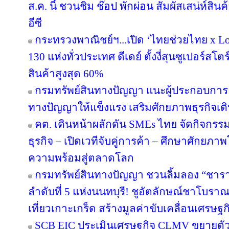
ส.ค. นี้ ชวนชิม ช๊อป พักผ่อน สัมผัสเสน่ห์สิ
อีซี
กระทรวงพาณิชย์ฯ...เปิด ‘ไทยช่วยไทย x Loc
130 แห่งทั่วประเทศ ดีเดย์ ตั้งงี่สุนซูเปอร์สโ
สินค้าสูงสุด 60%
กรมทรัพย์สินทางปัญญา แนะผู้ประกอบการ
ทางปัญญาให้แข็งแรง เสริมศักยภาพธุรกิจเติบ
คต. เดินหน้าผลักดัน SMEs ไทย จัดกิจกรรม
ธุรกิจ – เปิดเวทีจับคู่การค้า – ศึกษาศักยภา
ความพร้อมสู่ตลาดโลก
กรมทรัพย์สินทางปัญญา ชวนลิ้มลอง “ชารา
ลำดับที่ 5 แห่งนนทบุรี! ชูอัตลักษณ์ชาโบรา
เที่ยวเกาะเกร็ด สร้างมูลค่าขับเคลื่อนเศรษฐ
SCB EIC ประเมินเศรษฐกิจ CLMV ขยายตั