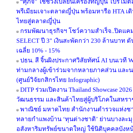
“ศุภจี” ใช้ช่วงเปลี่ยนเครื่องที่ญี่ปุ่น โป
พรีเมียมเจาะตลาดญี่ปุ่น พร้อมหารือ HTA เ
ไทยสู่ตลาดญี่ปุ่น
กรมพัฒนาธุรกิจฯ โชว์ความสำเร็จ..ปิดแคมเ
SELECT ปี 3" เงินสะพัดกว่า 230 ล้านบาท ดั
เฉลี่ย 10% - 15%
ปธน. สี จิ้นผิงประกาศวิสัยทัศน์ AI บนเวที 
ท่ามกลางผู้เข้าร่วมจากหลายภาคส่วน แล
(ศูนย์วิจัยกสิกรไทย Infographic)
DITP ร่วมเปิดงาน Thailand Showcase 202
วัฒนธรรม และสินค้าไทยสู่ผู้บริโภคในสหร
พาณิชย์ มหาดไทย สำนักงานตำรวจแห่งชา
ทลายกำแพงบ้าน ‘ทุนต่างชาติ’ ย่านบางละมุง
อสังหาริมทรัพย์ขนาดใหญ่ ใช้นิติบุคคลบังหน