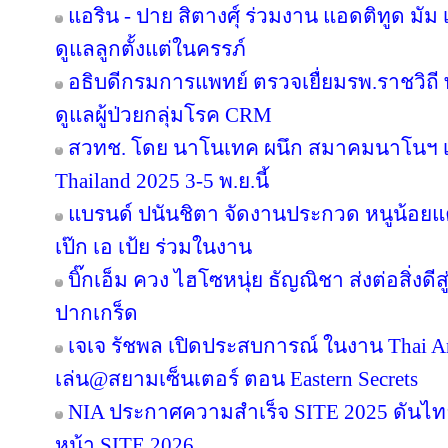
แอริน - ปาย สิตางศุ์ ร่วมงาน แอดติทูด มัม เป
ดูแลลูกตั้งแต่ในครรภ์
อธิบดีกรมการแพทย์ ตรวจเยื่ยมรพ.ราชวิ
ดูแลผู้ป่วยกลุ่มโรค CRM
สวทช. โดย นาโนเทค ผนึก สมาคมนาโนฯ เ
Thailand 2025 3-5 พ.ย.นี้
แบรนด์ ปนันชิตา จัดงานประกวด หนูน้อยแค
เป๊ก เอ เป้ย ร่วมในงาน
บิ๊กเอ็ม ควง ไฮโซหนุ่ย ธัญณิชา ส่งต่อสิ่งด
ปากเกร็ด
เจเจ รัชพล เปิดประสบการณ์ ในงาน Thai Ar
เล่น@สยามเซ็นเตอร์ ตอน Eastern Secrets
NIA ประกาศความสำเร็จ SITE 2025 ดันไทย
หน้า SITE 2026