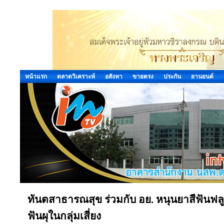
หน้าแรก
ตลาดวิเคราะห์
อสังหา
ขายตรง
ประกัน
ยานยนต์
ทันตสาธารณสุข ร่วมกับ อย. หนุนยาสีฟันฟล
ฟันผุในกลุ่มเสี่ยง