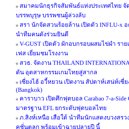
สมาคมนักธุรกิจสัมพันธ์แห่งประเทศไทย จัด
บรรพบุรุษ บรรพชนผู้ล่วงลับ
สรา นักจัดสวนร้อยล้าน เปิดตัว INFLU-x อค
นำทีมคนดังร่วมยินดี
V-GUST เปิดตัว ผักอบกรอบผสมไข่ผำ ราย
เฟส เยี่ยมชมโรงงาน
สวธ. จัดงาน THAILAND INTERNATIO
ดัน อุตสาหกรรมเกมไทยสู่สากล
เซี่ยงไฮ้ อวี้หยวน เปิดงาน สัปดาห์เสน่ห์เซี
(Bangkok)
คาราบาว เปิดศึกฟุตบอล Carabao 7-a-Side
มาตรฐาน EFL ยกระดับฟุตบอลไทย
ภ.สิงห์เหนือ เสือใต้ นำทีมนักแสดงบวงสร
คชั่นตลก พร้อมเข้าฉายปลายปี นี้