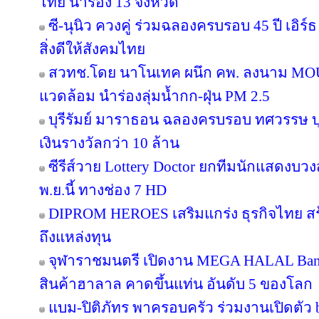
ไทย นำร่อง 13 จังหวัด
ซี-นุนิว ควงคู่ ร่วมฉลองครบรอบ 45 ปี เอิร
สิ่งดีให้สังคมไทย
สวทช.โดย นาโนเทค ผนึก คพ. ลงนาม MOU 
แวดล้อม นำร่องลุ่มน้ำกก-ฝุ่น PM 2.5
บุรีรัมย์ มาราธอน ฉลองครบรอบ ทศวรรษ บุ
เงินรางวัลกว่า 10 ล้าน
ซีรีส์วาย Lottery Doctor ยกทีมนักแสดงบว
พ.ย.นี้ ทางช่อง 7 HD
DIPROM HEROES เสริมแกร่ง ธุรกิจไทย สร้า
ถึงแหล่งทุน
จุฬาราชมนตรี เปิดงาน MEGA HALAL Ban
สินค้าฮาลาล คาดขึ้นแท่น อันดับ 5 ของโลก
แบม-ปิติภัทร พาครอบครัว ร่วมงานเปิดตัว 