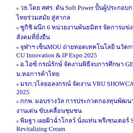
วธ.โดย สศร. ดัน Soft Power ปั้นผู้ประกอบก
ไทยร่วมสมัย สู่สากล
ซูกิชิ ผนึก 6 หน่วยงานพันธมิตร จัดการแข่
สังคมที่ยั่งยืน
จุฬาฯ เซ็นMOU ถ่ายทอดเทคโนโลยี นวัตก
CU Innovation & IP Expo 2025
อ.ไอซ์ กรณ์รักษ์ จัดงานพิธีจบการศึกษา GE 16
ม.หอการค้าไทย
มรภ.วไลยอลงกรณ์ จัดงาน VRU SHOWC
2025
กกพ. มอบรางวัล การประกวดกองทุนพัฒนาไ
งานเด่น ขับเคลื่อนชุมชน
พิมฐา เผยผิวฉ่ำโกลว์ นั่งแท่น พรีเซนเตอร์
Revitalizing Cream