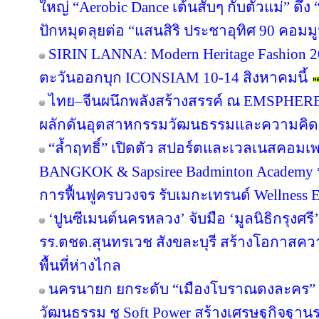
ใหญ่ “Aerobic Dance เต้นสับๆ กับตัวแม่” ดึ
ปักหมุดลุยต่อ “แสนสิริ ประชาอุทิศ 90 คอมมูนิต
SIRIN LANNA: Modern Heritage Fashion 
ตะวันออกบุก ICONSIAM 10-14 สิงหาคมนี้
ไทย–จีนผนึกพลังสร้างสรรค์ ณ EMSPHERE
ผลักดันอุตสาหกรรมวัฒนธรรมและความคิดสร
“ล้ำฤทธิ์” เปิดตัว สปอร์ตและเวลเนสคอม
BANGKOK & Sapsiree Badminton Academy 
การฟื้นฟูครบวงจร รับเมกะเทรนด์ Wellness
‘ปูนซีเมนต์นครหลวง’ จับมือ ‘มูลนิธิกรุงศร
รร.ตชด.สุนทรเวช สังขละบุรี สร้างโอกาสค
พื้นที่ห่างไกล
นครนายก ยกระดับ “เมืองโบราณดงละคร” สู
วัฒนธรรม ชู Soft Power สร้างเศรษฐกิจฐาน