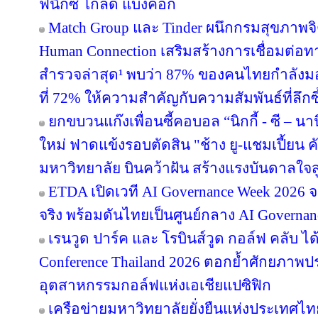
ฟีนิกซ์ โกลด์ แบงค็อก
Match Group และ Tinder ผนึกกรมสุขภาพจ
Human Connection เสริมสร้างการเชื่อมต่
สำรวจล่าสุด¹ พบว่า 87% ของคนไทยกำลังม
ที่ 72% ให้ความสำคัญกับความสัมพันธ์ที่ลึก
ยกขบวนแก๊งเพื่อนซี้คอบอล “นิกกี้ - ซี – นานิ
ใหม่ ฟาดแข้งรอบตัดสิน "ช้าง ยู-แชมเปี้ยน ค
มหาวิทยาลัย บินคว้าฝัน สร้างแรงบันดาลใจสู
ETDA เปิดเวที AI Governance Week 2026 จ
จริง พร้อมดันไทยเป็นศูนย์กลาง AI Governan
เรนวูด ปาร์ค และ โรบินส์วูด กอล์ฟ คลับ ได
Conference Thailand 2026 ตอกย้ำศักยภาพป
อุตสาหกรรมกอล์ฟแห่งเอเชียแปซิฟิก
เครือข่ายมหาวิทยาลัยยั่งยืนแห่งประเทศไทยส