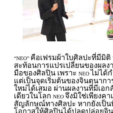
คือเฟรมผ้าใบศิลปะที่มีมิต
“NEO”
สะท้อนการแปรเปลี่ยนของผลงานใ
มือของศิลปิน เพราะ
ไม่ได้
NEO
แต่เป็นจุดเริ่มต้นของจินตนากา
ใหม่ได้เสมอ ผ่านผลงานที่มีเอกล
เดียวในโลก
จึงมิใช่เพียงค
NEO
สัญลักษณ์ทางศิลปะ หากยังเป็นพื้
โอกาสให้ศิลปินได้ปลดปล่อย