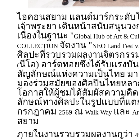
ไอคอนสยาม แลนด์มาร์กระดับโ
เจ้าพระยา เดินหน้าสนับสนุนวง
เนื่องในฐานะ "
Global Hub of Art & Cu
จัดงาน "
COLLECTION
NEO Land Festiv
ศิลปะที่รวบรวมผลงานจิตรกร
นีโอ) อาร์ตทอยซึ่งได้รับแรงบ
(
สัญลักษณ์แห่งความเป็นไทย มา
มองร่วมสมัยของศิลปินไทยหลา
โอกาสให้ผู้ชมได้สัมผัสความคิ
ลักษณ์ทางศิลปะในรูปแบบที่แตกต่
กรกฎาคม
ณ
และ
2569
Walk Way
Ar
สยาม
ภายในงานรวบรวมผลงานกว่า
4