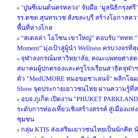
‘ปูนซีเมนต์นครหลวง’ จับมือ ‘มูลนิธิกรุงศร
รร.ตชด.สุนทรเวช สังขละบุรี สร้างโอกาสค
พื้นที่ห่างไกล
“สเตลล่า โอโซน เขาใหญ่” ตอบรับ “ททท.” 
Moment” มุ่งเป้าสู่ผู้นำ Wellness ครบวงจรท
จุฬาลงกรณ์มหาวิทยาลัย, คณะแพทยศาสตร์
สมาคมผู้ปกครองและครูโรงเรียนสาธิตจุฬาฯ จั
ตัว "MedUMORE หมอขอชาเลนจ์" พลิกโฉมการเ
Show จุดประกายเยาวชนไทย ผ่านความรู้ที่สน
อบจ.ภูเก็ต เปิดงาน "PHUKET PARKLAND
ระดับการท่องเที่ยวเชิงสร้างสรรค์ สู่เมืองแ
ชุมชน
กลุ่ม KTIS ส่งเสริมเยาวชนไทยเป็นนักคิด นั