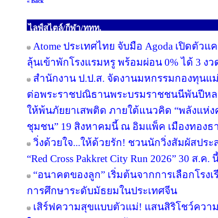
« Back
ไลฟ์สไตล์/กีฬา/ททท.
Atome ประเทศไทย จับมือ Agoda เปิดตัวแคมเ
ลุ้นเข้าพักโรงแรมหรู พร้อมผ่อน 0% ได้ 3 งว
สำนักงาน ป.ป.ส. จัดงานมหกรรมกองทุนแม่
ต่อพระราชปณิธานพระบรมราชชนนีพันปีหลวง
ให้พ้นภัยยาเสพติด ภายใต้แนวคิด “พลังแห่ง
ชุมชน” 19 สิงหาคมนี้ ณ อิมแพ็ค เมืองทองธา
วิ่งด้วยใจ...ให้ด้วยรัก! ชวนนักวิ่งสัมผัส
“Red Cross Pakkret City Run 2026” 30 ส.ค. นี
“อนาคตของลูก” เริ่มต้นจากการเลือกโรงเรียน
การศึกษาระดับมัธยมในประเทศจีน
เสิร์ฟความสุขแบบตัวแม่! แสนสิริโชว์ความ