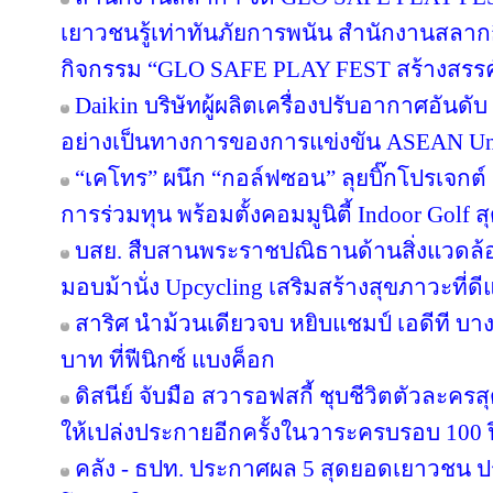
เยาวชนรู้เท่าทันภัยการพนัน สำนักงานสลากก
กิจกรรม “GLO SAFE PLAY FEST สร้างสรรค์ รู
Daikin บริษัทผู้ผลิตเครื่องปรับอากาศอันดั
อย่างเป็นทางการของการแข่งขัน ASEAN Un
“เคโทร” ผนึก “กอล์ฟซอน” ลุยบิ๊กโปรเจกต์ เ
การร่วมทุน พร้อมตั้งคอมมูนิตี้ Indoor Golf ส
บสย. สืบสานพระราชปณิธานด้านสิ่งแวดล้อม
มอบม้านั่ง Upcycling เสริมสร้างสุขภาวะที่ด
สาริศ นำม้วนเดียวจบ หยิบแชมป์ เอดีที บา
บาท ที่ฟีนิกซ์ แบงค็อก
ดิสนีย์ จับมือ สวารอฟสกี้ ชุบชีวิตตัวละครส
ให้เปล่งประกายอีกครั้งในวาระครบรอบ 100 ป
คลัง - ธปท. ประกาศผล 5 สุดยอดเยาวชน ป