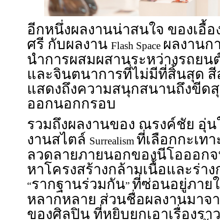
อีกหนึ่งผลงานน่าสนใจ ของเอื้
ศรี กับผลงาน
ผลงานกา
Flash Space
นำการผสมผสานระหว่างรถยนต์
และจินตนาการที่ไม่มีที่สิ้นสุด 
แสดงถึงความสนุกสนานถึงขีดสุ
ออกนอกกรอบ
รวมถึงผลงานของ ณรงค์ชัย อุ่
งานสไตล์
ที่เลือกกะเท
Surrealism
ลวดลายภายนอกของนีโอออกจน
หาโครงสร้างกล้ามเนื้อและร่างก
รากฐานร่วมกัน
ที่ซ่อนอยู่ภา
“
”
หลากหลาย ส่วนชื่อผลงานมาจา
ของศิลปิน ที่หยิบยกเอาเรื่อง