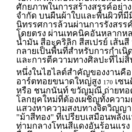
ศักยภาพในการสร้างสรรค์อย่างเ
จำกัด บนผืนผ้าใบและพื้นผิวที่มีม
นิทรรศการล้วนผ่านการรังสรรค์
โดยตรง ผ่านเทคนิคอันหลากหลาย
น้ำมัน สีอะคริลิก สีสเปรย์ เส้นส
กลายเป็นพื้นที่สำหรับการกำเน
และการตีความทางศิลปะที่ไม่สิ้
หนึ่งในไฮไลต์สำคัญของงานคือ
อาร์ตทอยขนาดใหญ่สูง
เซนต
170
หรือ ชนกนันท์ ขวัญมุณี ถ่าย
โลกยุคใหม่ที่ต้องเผชิญทั้งควา
แสวงหาความสงบทางจิตวิญญาณ
"ม้าสีทอง" ที่เปรียบเสมือนพล
ท่ามกลางโทนสีแดงอันร้อนแรง 