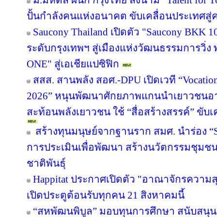
ม.มหิดล ผนึก กรุงไทย ลงนาม “Talent for T
ปั้นกำลังคนแห่งอนาคต ขับเคลื่อนประเทศสู่ค
Saucony Thailand เปิดตัว "Saucony BKK 1
ระดับกรุงเทพฯ สู่เมืองแห่งวัฒนธรรมการวิ่ง
ONE" สู่เอเชียแปซิฟิก
สสส. สานพลัง สอศ.-DPU เปิดเวที “Vocation
2026” หนุนพัฒนาศักยภาพแกนนำเยาวชนอาชี
สะท้อนพลังเยาวชน ใช้ “สื่อสร้างสรรค์” ขับเ
สร้างทุนมนุษย์จากฐานราก สมศ. นำร่อง “Sm
การประเมินเพื่อพัฒนา สร้างนวัตกรรมชุมช
ชาติพันธุ์
Happitat ประกาศเปิดตัว "อาณาจักรความ
เปิดประตูต้อนรับทุกคน 21 สิงหาคมนี้
“สหพัฒนพิบูล” มอบทุนการศึกษา สนับสนุ