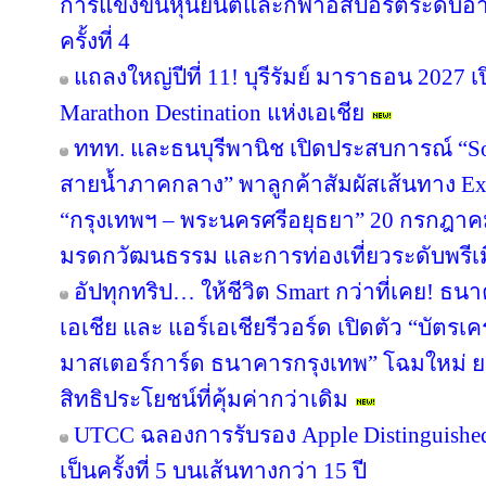
การแข่งขันหุ่นยนต์และกีฬาอีสปอร์ตระดับอ
ครั้งที่ 4
แถลงใหญ่ปีที่ 11! บุรีรัมย์ มาราธอน 2027 เ
Marathon Destination แห่งเอเชีย
ททท. และธนบุรีพานิช เปิดประสบการณ์ “So
สายน้ำภาคกลาง” พาลูกค้าสัมผัสเส้นทาง Ex
“กรุงเทพฯ – พระนครศรีอยุธยา” 20 กรกฎาคม
มรดกวัฒนธรรม และการท่องเที่ยวระดับพรีเ
อัปทุกทริป… ให้ชีวิต Smart กว่าที่เคย! ธน
เอเชีย และ แอร์เอเชียรีวอร์ด เปิดตัว “บัตรเ
มาสเตอร์การ์ด ธนาคารกรุงเทพ” โฉมใหม่ ย
สิทธิประโยชน์ที่คุ้มค่ากว่าเดิม
UTCC ฉลองการรับรอง Apple Distinguished 
เป็นครั้งที่ 5 บนเส้นทางกว่า 15 ปี