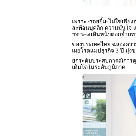
เพราะ
รอยยิ้ม
ไม่ใช่เพีย
“
”
สะท้อนบุคลิก ความมั่นใจ 
เดินหน้าตอกย้ำบทบ
TDH Dental
ของประเทศไทย ฉลองความส
เผยโรดแมปธุรกิจ 3 ปี มุ่
ยกระดับประสบการณ์การดู
เติบโตในระดับภูมิภาค