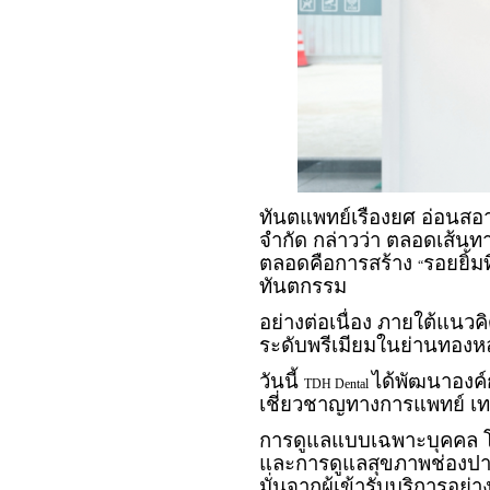
ทันตแพทย์เรืองยศ อ่อนสอ
จำกัด กล่าวว่า ตลอดเส้
ตลอดคือการสร้าง
รอยยิ้ม
“
ทันตกรรม
อย่างต่อเนื่อง ภายใต้แนวค
ระดับพรีเมียมในย่านทองห
วันนี้
ได้พัฒนาองค์
TDH Dental
เชี่ยวชาญทางการแพทย์ เ
การดูแลแบบเฉพาะบุคคล โ
และการดูแลสุขภาพช่องปา
มั่นจากผู้เข้ารับบริการอย่