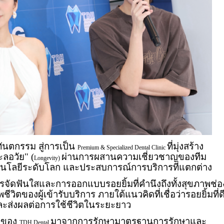
ันตกรรม สู่การเป็น
ที่มุ่งสร้าง
Premium & Specialized Dental Clinic
ลอวัย" (
ผ่านการผสานความเชี่ยวชาญของทีม
Longevity)
นโลยีระดับโลก และประสบการณ์การบริการที่แตกต่าง
จัดฟันใสและการออกแบบรอยยิ้มที่คำนึงถึงทั้งสุขภาพช่อ
ิตของผู้เข้ารับบริการ ภายใต้แนวคิดที่เชื่อว่ารอยยิ้มที่ด
ะส่งผลต่อการใช้ชีวิตในระยะยาว
ตของ
มาจากการรักษามาตรฐานการรักษาและ
TDH Dental