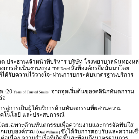
าด ประธานเจ้าหน้าที่บริหาร บริษัท โรงพยาบาลฟันทองหล
นทางการดำเนินงานของ
สิ่งที่องค์กรยึดมั่นมาโดย
TDH Dental
ที่ได้รับความไว้วางใจ
ผ่านการยกระดับมาตรฐานบริการ
”
ิด
20
จากจุดเริ่มต้นของคลินิกทันตกรรม
“
Years of Trusted Smiles”
ล่อ
กรสู่การเป็นผู้ให้บริการด้านทันตกรรมที่ผสานความ
ทคโนโลยี และประสบการณ์
ดยเฉพาะด้านทันตกรรมเพื่อความงามและการจัดฟันใส
กแบบองค์รวม (
ซึ่งได้รับการตอบรับและความเชื่
Oral Wellness)
างต่อเนื่อง ความสำเร็จที่เกิดขึ้นสะท้อนถึงมาตรฐานการ