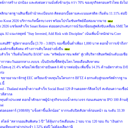
ทธ์การสร้าง ปกป้อง และส่งต่อความมั่งคั่งข้ามรุ่น กว่า 70% ของธุรกิจครอบครัวไทย ยังไม่
อนดี” พลิกมาตรฐานสินเชื่อจำนำทะเบียนรถ คิดดอกเบี้ยตามคะแนนเครดิต เริ่มต้น 11.11% ต่อปี
 Korat 2026 บริการแก้หนี้ครบวงจร พร้อมโปรโมชันทรัพย์มือสองมากมาย
st 2026 แชร์ผลสำเร็จ Smart Retiree ต่อยอดประสบการณ์วัยเกษียณสู่พลังขับเคลื่อน SME ไ
นุน AI แนะกลยุทธ์ "Stay Invested, Add Risk with Discipline" เน้นเพิ่มน้ำหนักผ่าน Core
ัลแสนสิริ” ชูอัตราดอกเบี้ย [3.70 – 3.80]% จองซื้อขั้นต่ำเพียง 1,000 บาท ตอกย้ำการเข้าถึงก
ป็นองค์กรเพื่อสังคม สร้างการเติบโตอย่างยั่งยืน
เร็จ “เริ่มต้นใหม่กับ BAM” และ “ทรัพย์มหาชน พลัส” สู่เวทีบริหารสินทรัพย์ระดับเอเชีย
ฒนาการตะวันออกกลาง-งบบจ. เป็นปัจจัยชี้ทิศหุ้นโลก-ไทยเดือนสิงหาคม
ฮทะลุ 21.4% พร้อมไฟเขียวจ่ายปันผล 0.40 บาทต่อหุ้น เพิ่มขึ้น 14.3% ด้านอัตราส่วน D/
ร่ง
่ 5 ขยายอาณาจักรสู่ EEC เตรียมเข้าลงทุนในโครงการ BFTZ 4 ยกระดับสู่กองทรัสต์รากฐาน
นี้
ond - Thailand ตอกย้ำความสำเร็จ Social Bond 129 ล้านดอลลาร์สิงคโปร์ สะท้อนความเชื่อมั
เวทีสากล
งทุนทั่วประเทศ ตอกย้ำศักยภาพผู้นำธุรกิจระบบน้ำครบวงจร ก่อนเสนอขาย IPO 100 ล้านหุ
mai
าทต่อดอลลาร์ (3/08/69) “แข็งค่าขึ้นเล็กน้อย” จากระดับปิดสัปดาห์ก่อนหน้า ณ ระดับ 33.39
ตล์ “สลากออมสินพิเศษ 5 ปี” ได้ลุ้นรางวัลเดือนละ 2 รอบ รวม 120 รอบ กับ “เงินฝาก
ดือนเทียบเท่าฝากประจำ 1.52% ต่อปี ไม่ต้องเสียภาษี