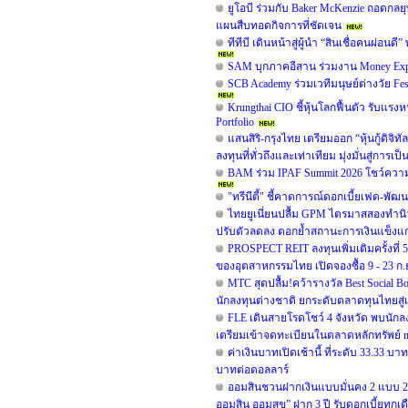
ยูโอบี ร่วมกับ Baker McKenzie ถอดกลยุ
แผนสืบทอดกิจการที่ชัดเจน
ทีทีบี เดินหน้าสู่ผู้นำ “สินเชื่อคนผ่
SAM บุกภาคอีสาน ร่วมงาน Money Expo
SCB Academy ร่วมเวทีมนุษย์ต่างวัย Fe
Krungthai CIO ชี้หุ้นโลกฟื้นตัว รับแรงห
Portfolio
แสนสิริ-กรุงไทย เตรียมออก “หุ้นกู้ดิจิท
ลงทุนที่ทั่วถึงและเท่าเทียม มุ่งมั่นสู่การเ
BAM ร่วม IPAF Summit 2026 โชว์ความสำ
"ทรีนีตี้" ชี้คาดการณ์ดอกเบี้ยเฟด-พั
ไทยยูเนี่ยนปลื้ม GPM ไตรมาสสองทำนิวไ
ปรับตัวลดลง ตอกย้ำสถานะการเงินแข็งแก
PROSPECT REIT ลงทุนเพิ่มเติมครั้งที
ของอุตสาหกรรมไทย เปิดจองซื้อ 9 - 23 ก.ย.
MTC สุดปลื้ม!คว้ารางวัล Best Social B
นักลงทุนต่างชาติ ยกระดับตลาดทุนไทยสู่
FLE เดินสายโรดโชว์ 4 จังหวัด พบนักล
เตรียมเข้าจดทะเบียนในตลาดหลักทรัพย์ 
ค่าเงินบาทเปิดเช้านี้ ที่ระดับ 33.33 บ
บาทต่อดอลลาร์
ออมสินชวนฝากเงินแบบมั่นคง 2 แบบ 2 สไ
ออมสิน ออมสุข” ฝาก 3 ปี รับดอกเบี้ยทุกเ