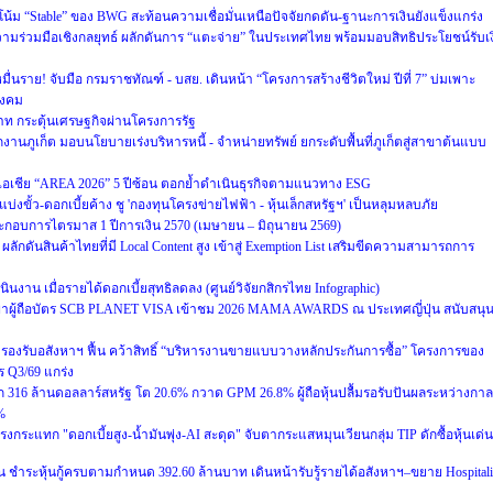
น้ม “Stable” ของ BWG สะท้อนความเชื่อมั่นเหนือปัจจัยกดดัน-ฐานะการเงินยังแข็งแกร่ง
ความร่วมมือเชิงกลยุทธ์ ผลักดันการ “แตะจ่าย” ในประเทศไทย พร้อมมอบสิทธิประโยชน์รับเง
มื่นราย! จับมือ กรมราชทัณฑ์ - บสย. เดินหน้า “โครงการสร้างชีวิตใหม่ ปีที่ 7” บ่มเพาะ
สังคม
บาท กระตุ้นเศรษฐกิจผ่านโครงการรัฐ
กงานภูเก็ต มอบนโยบายเร่งบริหารหนี้ - จำหน่ายทรัพย์ ยกระดับพื้นที่ภูเก็ตสู่สาขาต้นแบบ
ับเอเชีย “AREA 2026” 5 ปีซ้อน ตอกย้ำดำเนินธุรกิจตามแนวทาง ESG
บ่งขั้ว-ดอกเบี้ยค้าง ชู 'กองทุนโครงข่ายไฟฟ้า - หุ้นเล็กสหรัฐฯ' เป็นหลุมหลบภัย
กอบการไตรมาส 1 ปีการเงิน 2570 (เมษายน – มิถุนายน 2569)
ลักดันสินค้าไทยที่มี Local Content สูง เข้าสู่ Exemption List เสริมขีดความสามารถการ
งาน เมื่อรายได้ดอกเบี้ยสุทธิลดลง (ศูนย์วิจัยกสิกรไทย Infographic)
พาผู้ถือบัตร SCB PLANET VISA เข้าชม 2026 MAMA AWARDS ณ ประเทศญี่ปุ่น สนับสนุ
งรับอสังหาฯ ฟื้น คว้าสิทธิ์ “บริหารงานขายแบบวางหลักประกันการซื้อ” โครงการของ
 Q3/69 แกร่ง
316 ล้านดอลลาร์สหรัฐ โต 20.6% กวาด GPM 26.8% ผู้ถือหุ้นปลื้มรอรับปันผลระหว่างกาล
%
รงกระแทก "ดอกเบี้ยสูง-น้ำมันพุ่ง-AI สะดุด" จับตากระแสหมุนเวียนกลุ่ม TIP ดักซื้อหุ้นเด่น
น ชำระหุ้นกู้ครบตามกำหนด 392.60 ล้านบาท เดินหน้ารับรู้รายได้อสังหาฯ–ขยาย Hospitali