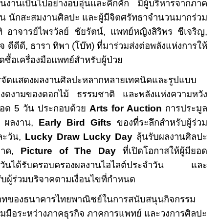
งานเป็นไปอย่างอบอุ่นและคึกคัก มีผู้บริหารจากภาค
ปิน นักสะสมงานศิลปะ และผู้มีจิตศรัทธาจำนวนมากร่วม
 อาจารย์ไพรวัลย์ ชัยรัตน์
,
แพทย์หญิงสิริพร ชีเจริญ,
 ดีดีดี, ธารา ทิพา (โบ๊ท) ที่มาร่วมส่งต่อพลังแห่งการให้
ซื้อเครื่องมือแพทย์สำหรับผู้ป่วย
รจัดแสดงผลงานศิลปะหลากหลายเทคนิคและรูปแบบ
ามงดงามของดอกไม้ ธรรมชาติ และพลังแห่งความหวัง
ลอด
5
วัน ประกอบด้วย
Arts for Auction
การประมูล
0
ผลงาน
,
Early Bird Gifts
ของที่ระลึกสำหรับผู้ร่วม
ะวัน
,
Lucky Draw Lucky Day
ลุ้นรับผลงานศิลปะ
จาค
,
Picture of The Day
ที่เปิดโอกาสให้ผู้มียอด
่ละวันได้รับครอบครองผลงานไฮไลต์ประจำวัน และ
ับผู้ร่วมบริจาคตามเงื่อนไขที่กำหนด
ทบาทของธนาคารไทยพาณิชย์ในการสนับสนุนกิจกรรม
ร่วมมือระหว่างภาคธุรกิจ ภาคการแพทย์ และวงการศิลปะ