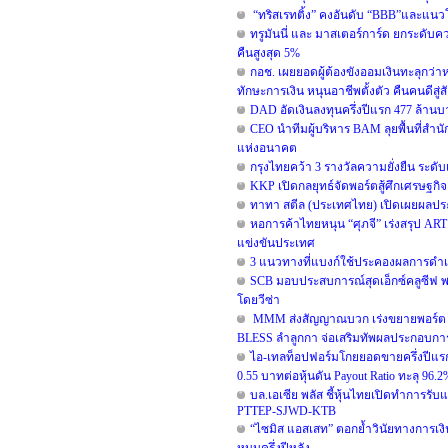
“ทริสเรทติ้ง” คงอันดับ “BBB”และแนวโ
ทรูมันนี่ และ มาสเตอร์การ์ด ยกระดับ
คืนสูงสุด 5%
กอช. เผยยอดผู้ต้องขังออมเงินทะลุกว่าห
ทักษะการเงิน หนุนอาชีพตั้งตัว คืนคนดีสู่
DAD อัดเงินลงทุนครึ่งปีแรก 477 ล้าน
CEO นำทีมผู้บริหาร BAM ลุยพื้นที่สำนั
แห่งอนาคต
กรุงไทยคว้า 3 รางวัลความยั่งยืน ระด
KKP เปิดกลยุทธ์จัดพอร์ตสู้ศึกเศรษฐกิจแ
ทาทา สตีล (ประเทศไทย) เปิดเผยผลประ
หอการค้าไทยหนุน “ศุภจี” เร่งสรุป ART ผ
แข่งขันประเทศ
3 แนวทางที่แบงก์ใช้ประคองผลการดำเนิน
SCB มอบประสบการณ์สุดเอ็กซ์คลูซีฟ 
โดยวีซ่า
MMM ส่งสัญญาณบวก เร่งขยายพอร์ต รอ
BLESS ลำลูกกา จ่อเสริมทัพผลประกอบการ
ไอ-เทลท็อปฟอร์มโกยยอดขายครึ่งปีแรก 
0.55 บาทต่อหุ้นดัน Payout Ratio ทะลุ 96.2
บล.เอเซีย พลัส ชี้หุ้นไทยเปิดทำการรับแ
PTTEP-SJWD-KTB
“ไซมิส แอสเสท” ตอกย้ำวินัยทางการเงิ