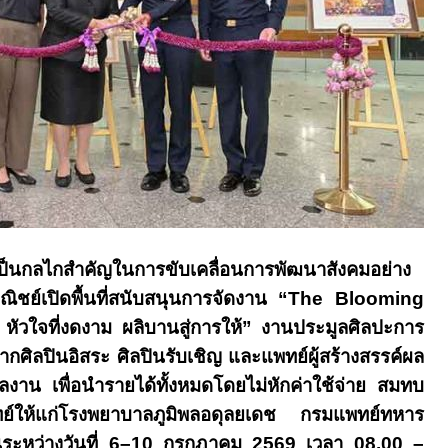
เป็นกลไกสำคัญในการขับเคลื่อนการพัฒนาสังคมอย่าง
ิชย์เปิดพื้นที่สนับสนุนการจัดงาน “
The Blooming
:
หัวใจที่งดงาม ผลิบานสู่การให้” งานประมูลศิลปะการ
กศิลปินอิสระ ศิลปินรับเชิญ และแพทย์ผู้สร้างสรรค์ผล
ลงาน เพื่อนำรายได้ทั้งหมดโดยไม่หักค่าใช้จ่าย สมทบ
อแพทย์ให้แก่โรงพยาบาลภูมิพลอดุลยเดช กรมแพทย์ทหาร
ะหว่างวันที่
6–10
กรกฎาคม
2569
เวลา
08.00 –