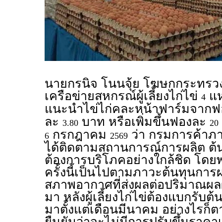
นายกรนิจ โนนจุ้ย โฆษกกระทรวง
เครือข่ายสหกรณ์ผู้เลี้ยงไก่ไข่
แห
4
แนะนำไข่ไก่คละหน้าฟาร์มจาก
ละ
บาท หรือเพิ่มขึ้นฟองละ
3.80
20
กรกฎาคม
ว่า กรมการค้าภ
6
2569
ได้ติดตามสถานการณ์การผลิต ต
ต้องการบริโภคอย่างใกล้ชิด โด
ครั้งนี้เป็นไปตามภาวะต้นทุนการ
สภาพอากาศที่ส่งผลต่อปริมาณผลผล
มา หลังผู้เลี้ยงไก่ไข่ต้องแบกรับต้นทุ
มาตั้งแต่เดือนมีนาคม อย่างไรก็ตา
ยืนยันว่าจะไม่มีการปรับขึ้นราคา