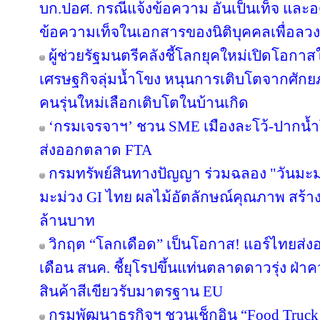
บก.ปอศ. กรณีแจ้งข้อความ อันเป็นเท็จ และ
ข้อความเท็จในเอกสารของนิติบุคคลเพื่อลว
ผู้ช่วยรัฐมนตรีคลังชี้โลกยุคใหม่เปิดโอกาสใ
เศรษฐกิจลุ่มน้ำโขง หนุนการเติบโตจากศักยภ
คนรุ่นใหม่เลือกเติบโตในบ้านเกิด
‘กรมเจรจาฯ’ ชวน SME เมืองละโว้-ปากน้
ส่งออกตลาด FTA
กรมทรัพย์สินทางปัญญา ร่วมฉลอง "วันมะม
มะม่วง GI ไทย ผลไม้อัตลักษณ์คุณภาพ สร้าง
ล้านบาท
วิกฤต “โลกเดือด” เป็นโอกาส! แอร์ไทยส่ง
เดือน สนค. ชี้ยุโรปขึ้นแท่นตลาดดาวรุ่ง ฝ
สินค้าสีเขียวรับมาตรฐาน EU
กรมพัฒนาธุรกิจฯ ชวนเช็กอิน “Food Truck