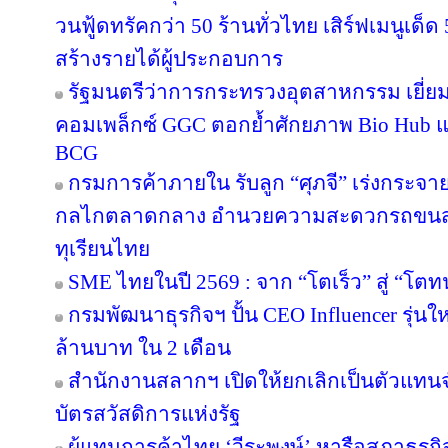
วนฟู้ดทรัคกว่า 50 ร้านทั่วไทย เสิร์ฟเมนูเด็ด 
สร้างรายได้ผู้ประกอบการ
รัฐมนตรีว่าการกระทรวงอุตสาหกรรม เยี่
คอมเพล็กซ์ GGC ตอกย้ำศักยภาพ Bio Hub 
BCG
กรมการค้าภายใน รับลูก “ศุภจี” เร่งกระจายท
กลไกตลาดกลาง อำนวยความสะดวกรถขนส่ง
ทุเรียนไทย
SME ไทยในปี 2569 : จาก “โตเร็ว” สู่ “โตท
กรมพัฒนาธุรกิจฯ ปั้น CEO Influencer รุ่น
ล้านบาท ใน 2 เดือน
สำนักงานสลากฯ เปิดให้ยกเลิกเป็นตัวแทนจ
บัตรสวัสดิการแห่งรัฐ
ผู้แทนการค้าไทย ‘วีระพงษ์’ หารือสภาธุรกิจ