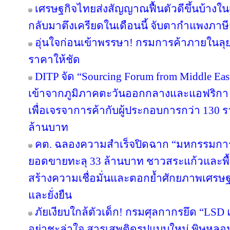
เศรษฐกิจไทยส่งสัญญาณฟื้นตัวดีขึ้นบ้างใน
กลับมาตึงเครียดในเดือนนี้ จับตากำแพงภาษ
อุ่นใจก่อนเข้าพรรษา! กรมการค้าภายในลุย
ราคาให้ชัด
DITP จัด “Sourcing Forum from Middle East
เข้าจากภูมิภาคตะวันออกกลางและแอฟริกา 
เพื่อเจรจาการค้ากับผู้ประกอบการกว่า 130 ร
ล้านบาท
คต. ฉลองความสำเร็จปิดฉาก “มหกรรมกา
ยอดขายทะลุ 33 ล้านบาท ชาวสระแก้วและพื้นที
สร้างความเชื่อมั่นและตอกย้ำศักยภาพเศรษ
และยั่งยืน
ภัยเงียบใกล้ตัวเด็ก! กรมศุลกากรยึด “LSD
อย่าชะล่าใจ สารเสพติดรูปแบบใหม่ พิษหลอ