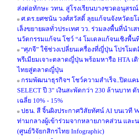
ส่งต่อทักษะ วทน. สู่โรงเรียนบางชวดอนุสรณ์
ศ.ดร.ยศชนัน วงศ์สวัสดิ์ ลุยแก้จนจังหวั
เล็งขยายผลทั่วประเทศ วว. ร่วมลงพื้นที่นำ
นวัตกรรมแก้จน โชว์ “4 โมเดลแก้จนเชิงพื้นที
“ศุภจี” ใช้ช่วงเปลี่ยนเครื่องที่ญี่ปุ่น โป
พรีเมียมเจาะตลาดญี่ปุ่น พร้อมหารือ HTA เ
ไทยสู่ตลาดญี่ปุ่น
กรมพัฒนาธุรกิจฯ โชว์ความสำเร็จ..ปิดแคมเ
SELECT ปี 3" เงินสะพัดกว่า 230 ล้านบาท ดั
เฉลี่ย 10% - 15%
ปธน. สี จิ้นผิงประกาศวิสัยทัศน์ AI บนเวที 
ท่ามกลางผู้เข้าร่วมจากหลายภาคส่วน แล
(ศูนย์วิจัยกสิกรไทย Infographic)