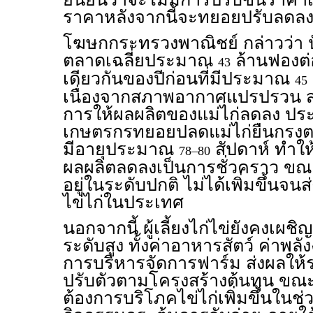
ราคาหลังจากนี้จะทยอยปรับลด
โฆษกกระทรวงพาณิชย์ กล่าวว่า ปัจ
ตลาดเฉลี่ยประมาณ
ล้านฟองต่
43
เดียวกันของปีก่อนที่มีประมาณ
45
เนื่องจากสภาพอากาศแปรปรวน ส่
การให้ผลผลิตของแม่ไก่ลดลง ประก
เกษตรกรทยอยปลดแม่ไก่ยืนกรงตา
มีอายุประมาณ
สัปดาห์ ทำให้
78–80
ผลผลิตลดลงเป็นการชั่วคราว ขณะท
อยู่ในระดับปกติ ไม่ได้เพิ่มขึ้น
ไข่ไก่ในประเทศ
นอกจากนี้ ผู้เลี้ยงไก่ไข่ยังคงเผ
ระดับสูง ทั้งค่าอาหารสัตว์ ค่าพล
การบริหารจัดการฟาร์ม ส่งผลให้
ปรับตัวตามโครงสร้างต้นทุน ขณะ
ต้องการบริโภคไข่ไก่เพิ่มขึ้นในช