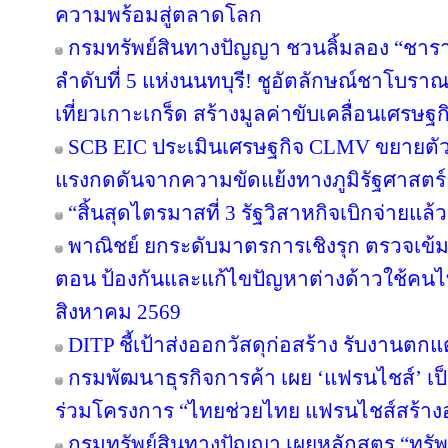
ความพร้อมสู่ตลาดโลก
กรมทรัพย์สินทางปัญญา ชวนลิ้มลอง “ชารา
ลำดับที่ 5 แห่งนนทบุรี! ชูอัตลักษณ์ชาโบรา
เที่ยวเกาะเกร็ด สร้างมูลค่าขับเคลื่อนเศรษฐ
SCB EIC ประเมินเศรษฐกิจ CLMV ขยายตั
แรงกดดันจากความขัดแย้งทางภูมิรัฐศาสตร์
“สิ้นสุดไตรมาสที่ 3 รัฐวิสาหกิจเบิกจ่ายแล
พาณิชย์ ยกระดับมาตรการเชิงรุก ตรวจเข้ม
ตอน ป้องกันและแก้ไขปัญหาต่างด้าวใช้คนไทย
สิงหาคม 2569
DITP ชี้เป้าส่งออกวัสดุก่อสร้าง รับงานตก
กรมพัฒนาธุรกิจการค้า เผย ‘แฟรนไชส์’ เป็
ร่วมโครงการ “ไทยช่วยไทย แฟรนไชส์สร้าง
กรมทรัพย์สินทางปัญญา เผยหลักสูตร “ทรัพ