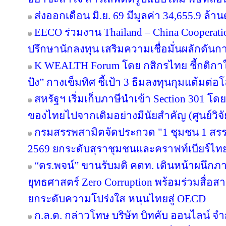
ส่งออกเดือน มิ.ย. 69 มีมูลค่า 34,655.9 ล
EECO ร่วมงาน Thailand – China Cooperati
ปรึกษานักลงทุน เสริมความเชื่อมั่นผลักดันการ
K WEALTH Forum โดย กสิกรไทย ชี้กติกาให
ปัง” กางเข็มทิศ ชี้เป้า 3 ธีมลงทุนกุมแต้มต่อโ
สหรัฐฯ เริ่มเก็บภาษีนำเข้า Section 301 โดย
ของไทยไปจากเดิมอย่างมีนัยสำคัญ (ศูนย์วิจั
กรมสรรพสามิตจัดประกวด "1 ชุมชน 1 สรร
2569 ยกระดับสุราชุมชนและคราฟท์เบียร์ไทยส
“ดร.พจน์” ขานรับมติ คตท. เดินหน้าผนึกภา
ยุทธศาสตร์ Zero Corruption พร้อมร่วมสื่
ยกระดับความโปร่งใส หนุนไทยสู่ OECD
ก.ล.ต. กล่าวโทษ บริษัท บิทคับ ออนไลน์ จ