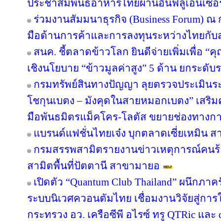
ประชาสัมพันธ์อาหารไทยผ่านอินฟลูเอนเซอร์
ร่วมงานสัมมนาธุรกิจ (Business Forum) ณ
มือด้านการค้าและการลงทุนระหว่างไทยกับส
สนค. ชี้ตลาดข้าวโลก ยินดีจ่ายเพิ่มเพื่อ “
เชิงนโยบาย “ข้าวมูลค่าสูง” 5 ด้าน ยกระด
กรมทรัพย์สินทางปัญญา ลุยตรวจประเมินร
โชกุนเบตง – มังคุดในสายหมอกเบตง” เสริมควา
มือพันธมิตรแม็คโคร-โลตัส ขยายช่องทางการ
แบรนด์แฟชั่นไทยเจ๋ง บุกตลาดเซี่ยเหมิน
กรมสรรพสามิตรายงานข่าวเหตุการณ์คนร้
สามิตพื้นที่ปัตตานี สาขามายอ
เปิดตัว “Quantum Club Thailand” ผนึกภา
ระบบนิเวศควอนตัมไทย เชื่อมงานวิจัยสู่กา
กระทรวง อว. เครือซีพี อไรซ์ ทรู QTRic แล