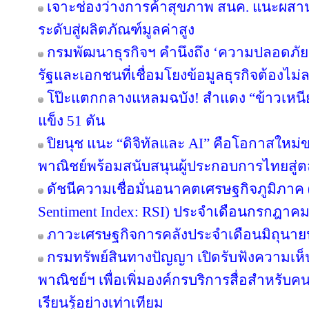
เจาะช่องว่างการค้าสุขภาพ สนค. แนะผส
ระดับสู่ผลิตภัณฑ์มูลค่าสูง
กรมพัฒนาธุรกิจฯ คำนึงถึง ‘ความปลอดภัยข
รัฐและเอกชนที่เชื่อมโยงข้อมูลธุรกิจต้องไม่
โป๊ะแตกกลางแหลมฉบัง! สำแดง “ข้าวเหนียว
แข็ง 51 ตัน
ปิยนุช แนะ “ดิจิทัลและ AI” คือโอกาสให
พาณิชย์พร้อมสนับสนุนผู้ประกอบการไทยสู
ดัชนีความเชื่อมั่นอนาคตเศรษฐกิจภูมิภาค 
Sentiment Index: RSI) ประจำเดือนกรกฎาคม
ภาวะเศรษฐกิจการคลังประจำเดือนมิถุนาย
กรมทรัพย์สินทางปัญญา เปิดรับฟังความเห
พาณิชย์ฯ เพื่อเพิ่มองค์กรบริการสื่อสำหรับค
เรียนรู้อย่างเท่าเทียม