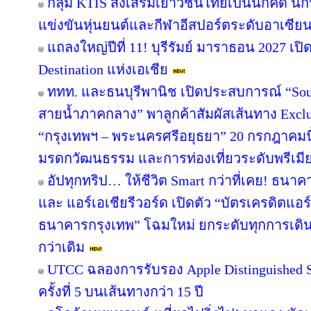
กลุ่ม KTIS ส่งเสริมเยาวชนไทยเป็นนักคิด นัก
แข่งขันหุ่นยนต์และกีฬาอีสปอร์ตระดับอาเซียน 
แถลงใหญ่ปีที่ 11! บุรีรัมย์ มาราธอน 2027 เปิ
Destination แห่งเอเชีย
ททท. และธนบุรีพานิช เปิดประสบการณ์ “Soul
สายน้ำภาคกลาง” พาลูกค้าสัมผัสเส้นทาง Excl
“กรุงเทพฯ – พระนครศรีอยุธยา” 20 กรกฎาคมนี
มรดกวัฒนธรรม และการท่องเที่ยวระดับพรีเมี
อัปทุกทริป… ให้ชีวิต Smart กว่าที่เคย! ธนาค
และ แอร์เอเชียรีวอร์ด เปิดตัว “บัตรเครดิตแอร
ธนาคารกรุงเทพ” โฉมใหม่ ยกระดับทุกการเดินทา
กว่าเดิม
UTCC ฉลองการรับรอง Apple Distinguished Sc
ครั้งที่ 5 บนเส้นทางกว่า 15 ปี