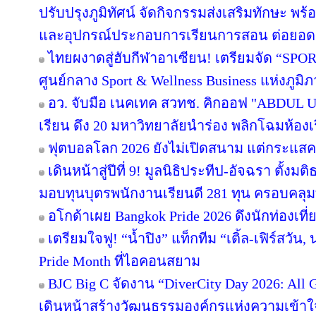
ปรับปรุงภูมิทัศน์ จัดกิจกรรมส่งเสริมทักษะ พร
และอุปกรณ์ประกอบการเรียนการสอน ต่อยอ
ไทยผงาดสู่ฮับกีฬาอาเซียน! เตรียมจัด “SPORT
ศูนย์กลาง Sport & Wellness Business แห่งภูมิ
อว. จับมือ เนคเทค สวทช. คิกออฟ "ABDUL Uni
เรียน ดึง 20 มหาวิทยาลัยนำร่อง พลิกโฉมห้องเร
ฟุตบอลโลก 2026 ยังไม่เปิดสนาม แต่กระแสคน
เดินหน้าสู่ปีที่ 9! มูลนิธิประทีป-อัจฉรา ตั้
มอบทุนบุตรพนักงานเรียนดี 281 ทุน ครอบคลุม
อโกด้าเผย Bangkok Pride 2026 ดึงนักท่องเที่ย
เตรียมใจฟู! “น้ำปิง” แท็กทีม “เติ้ล-เฟิร์สวัน
Pride Month ที่ไอคอนสยาม
BJC Big C จัดงาน “DiverCity Day 2026: All Ge
เดินหน้าสร้างวัฒนธรรมองค์กรแห่งความเข้าใจ 