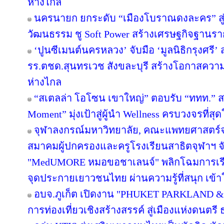
ห่างไกล
นครนายก ยกระดับ “เมืองโบราณดงละคร” สู่ห
วัฒนธรรม ชู Soft Power สร้างเศรษฐกิจฐานรา
‘ปูนซีเมนต์นครหลวง’ จับมือ ‘มูลนิธิกรุงศรี’
รร.ตชด.สุนทรเวช สังขละบุรี สร้างโอกาสความเ
ห่างไกล
“สเตลล่า โอโซน เขาใหญ่” ตอบรับ “ททท.” ส
Moment” มุ่งเป้าสู่ผู้นำ Wellness ครบวงจรที่
จุฬาลงกรณ์มหาวิทยาลัย, คณะแพทยศาสตร์จ
สมาคมผู้ปกครองและครูโรงเรียนสาธิตจุฬาฯ จับม
"MedUMORE หมอขอชาเลนจ์" พลิกโฉมการเรียนร
จุดประกายเยาวชนไทย ผ่านความรู้ที่สนุก เข้า
อบจ.ภูเก็ต เปิดงาน "PHUKET PARKLAND &
การท่องเที่ยวเชิงสร้างสรรค์ สู่เมืองแห่งดนต