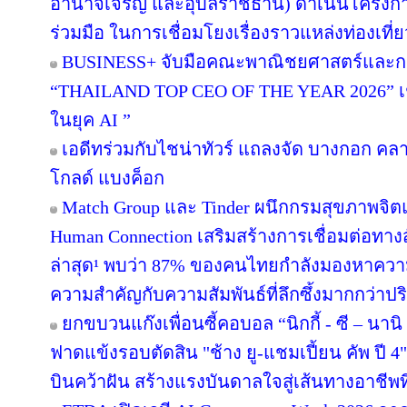
อำนาจเจริญ และอุบลราชธานี) ดำเนินโครง
ร่วมมือ ในการเชื่อมโยงเรื่องราวแหล่งท่องเที่
BUSINESS+ จับมือคณะพาณิชยศาสตร์และกา
“THAILAND TOP CEO OF THE YEAR 2026” เชิด
ในยุค AI ”
เอดีทร่วมกับไชน่าทัวร์ แถลงจัด บางกอก คลาสส
โกลด์ แบงค็อก
Match Group และ Tinder ผนึกกรมสุขภาพจิ
Human Connection เสริมสร้างการเชื่อมต่อ
ล่าสุด¹ พบว่า 87% ของคนไทยกำลังมองหาความส
ความสำคัญกับความสัมพันธ์ที่ลึกซึ้งมากกว่าป
ยกขบวนแก๊งเพื่อนซี้คอบอล “นิกกี้ - ซี – นานิ 
ฟาดแข้งรอบตัดสิน "ช้าง ยู-แชมเปี้ยน คัพ ปี
บินคว้าฝัน สร้างแรงบันดาลใจสู่เส้นทางอาชีพท