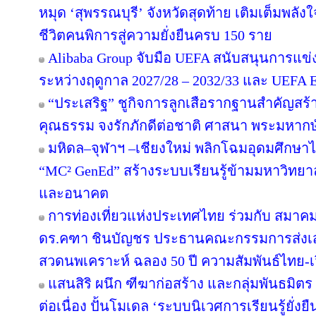
หมุด ‘สุพรรณบุรี’ จังหวัดสุดท้าย เติมเต็มพลัง
ชีวิตคนพิการสู่ความยั่งยืนครบ 150 ราย
Alibaba Group จับมือ UEFA สนับสนุนการแ
ระหว่างฤดูกาล 2027/28 – 2032/33 และ UEF
“ประเสริฐ” ชูกิจการลูกเสือรากฐานสำคัญสร้
คุณธรรม จงรักภักดีต่อชาติ ศาสนา พระมหากษั
มหิดล–จุฬาฯ –เชียงใหม่ พลิกโฉมอุดมศึกษาไทย
“MC² GenEd” สร้างระบบเรียนรู้ข้ามมหาวิทยา
และอนาคต
การท่องเที่ยวแห่งประเทศไทย ร่วมกับ สมาคมส
ดร.คฑา ชินบัญชร ประธานคณะกรรมการส่งเสร
สวดนพเคราะห์ ฉลอง 50 ปี ความสัมพันธ์ไทย-
แสนสิริ ผนึก ฑีฆาก่อสร้าง และกลุ่มพันธมิตร 
ต่อเนื่อง ปั้นโมเดล ‘ระบบนิเวศการเรียนรู้ยั่