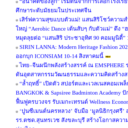
“อนาคตของลูก” เริ่มต้นจากการเลือกโรงเรียนที
ศึกษาระดับมัธยมในประเทศจีน
เสิร์ฟความสุขแบบตัวแม่! แสนสิริโชว์ความสำ
ใหญ่ “Aerobic Dance เต้นสับๆ กับตัวแม่” ดึง “
หมุดลุยต่อ “แสนสิริ ประชาอุทิศ 90 คอมมูนิตี้” 1
SIRIN LANNA: Modern Heritage Fashion 2
ออกบุก ICONSIAM 10-14 สิงหาคมนี้
ไทย–จีนผนึกพลังสร้างสรรค์ ณ EMSPHERE ร
ดันอุตสาหกรรมวัฒนธรรมและความคิดสร้างสรร
“ล้ำฤทธิ์” เปิดตัว สปอร์ตและเวลเนสคอมเพ
BANGKOK & Sapsiree Badminton Academy ปั
ฟื้นฟูครบวงจร รับเมกะเทรนด์ Wellness Econ
‘ปูนซีเมนต์นครหลวง’ จับมือ ‘มูลนิธิกรุงศรี’
รร.ตชด.สุนทรเวช สังขละบุรี สร้างโอกาสความเ