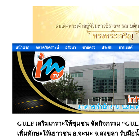
หน้าแรก
ตลาดวิเคราะห์
อสังหา
ขายตรง
ประกัน
ยานยนต์
GULF เสริมเกราะให้ชุมชน จัดกิจกรรม “GULF Car
เพิ่มทักษะให้เยาวชน อ.จะนะ จ.สงขลา รับมือน