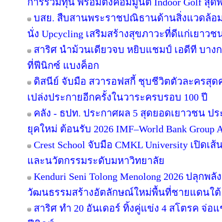
การร่วมทุน พร้อมตั้งคอมมูนิตี้ Indoor Golf สุด
บสย. สืบสานพระราชปณิธานด้านสิ่งแวดล้อม “
นั่ง Upcycling เสริมสร้างสุขภาวะที่ดีแก่เยาวช
สาริศ นำม้วนเดียวจบ หยิบแชมป์ เอดีที บาง
ที่ฟีนิกซ์ แบงค็อก
ดิสนีย์ จับมือ สวารอฟสกี้ ชุบชีวิตตัวละครสุดค
เปล่งประกายอีกครั้งในวาระครบรอบ 100 ปี
คลัง - ธปท. ประกาศผล 5 สุดยอดเยาวชน ปร
ยุคใหม่ ต้อนรับ 2026 IMF–World Bank Group 
Crest School จับมือ CMKL University เปิดเส้
และนวัตกรรมระดับมหาวิทยาลัย
Kenduri Seni Tolong Menolong 2026 ปลุกพลัง
วัฒนธรรมสร้างอัตลักษณ์ใหม่พื้นที่ชายแดนใต้ 
สาริศ ทำ 20 อันเดอร์ ทิ้งคู่แข่ง 4 สโตรค จ่