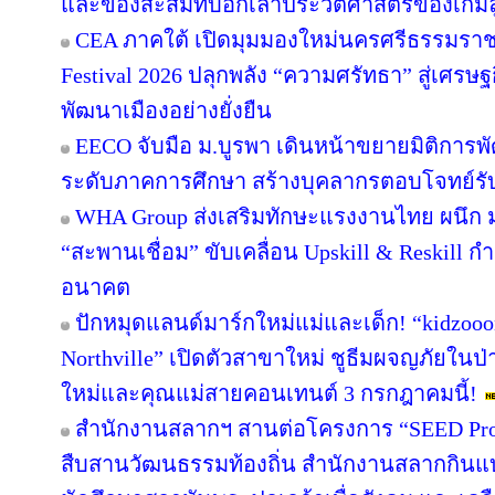
และของสะสมที่บอกเล่าประวัติศาสตร์ของเกมล
CEA ภาคใต้ เปิดมุมมองใหม่นครศรีธรรมราช
Festival 2026 ปลุกพลัง “ความศรัทธา” สู่เศรษฐ
พัฒนาเมืองอย่างยั่งยืน
EECO จับมือ ม.บูรพา เดินหน้าขยายมิติการ
ระดับภาคการศึกษา สร้างบุคลากรตอบโจทย์รับการ
WHA Group ส่งเสริมทักษะแรงงานไทย ผนึก ม.
“สะพานเชื่อม” ขับเคลื่อน Upskill & Reskill 
อนาคต
ปักหมุดแลนด์มาร์กใหม่แม่และเด็ก! “kidzooon
Northville” เปิดตัวสาขาใหม่ ชูธีมผจญภัยในป่
ใหม่และคุณแม่สายคอนเทนต์ 3 กรกฎาคมนี้!
สำนักงานสลากฯ สานต่อโครงการ “SEED Projec
สืบสานวัฒนธรรมท้องถิ่น สำนักงานสลากกินแบ่ง