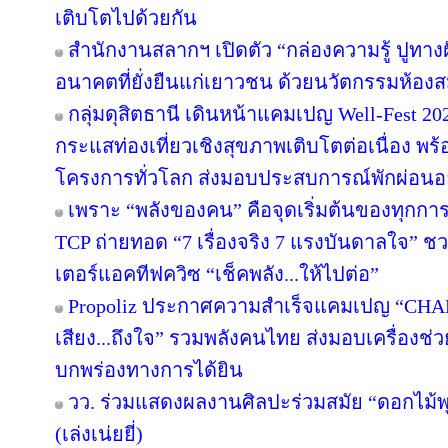
เติบโตไปด้วยกัน
สำนักงานสลากฯ เปิดตัว “กล่องความรู้ ปูทางฝัน”
อนาคตที่ยั่งยืนแก่เยาวชน ด้วยนวัตกรรมห้องส
กลุ่มดุสิตธานี เดินหน้าแคมเปญ Well-Fest 2026
กระแสท่องเที่ยวเชิงสุขภาพเติบโตต่อเนื่อง พร
โครงการทั่วโลก ส่งมอบประสบการณ์พักผ่อนอย
เพราะ “พลังของคน” คือจุดเริ่มต้นของทุกการไ
TCP ถ่ายทอด “7 เรื่องจริง 7 แรงบันดาลใจ” ช
เตอร์แอคทีฟควิซ “เช็คพลัง...ให้ไปต่อ”
Propoliz ประกาศความสำเร็จแคมเปญ “CHA
เสียง...ถึงใจ” รวมพลังคนไทย ส่งมอบเครื่องช่วย
บกพร่องทางการได้ยิน
วว. ร่วมแสดงผลงานศิลปะร่วมสมัย “ดอกไม้พุ
(เล่งเน่ยยี่)