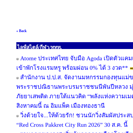
« Back
ไลฟ์สไตล์/กีฬา/ททท.
Atome ประเทศไทย จับมือ Agoda เปิดตัวแคมเปญ 
เข้าพักโรงแรมหรู พร้อมผ่อน 0% ได้ 3 งวด**
สำนักงาน ป.ป.ส. จัดงานมหกรรมกองทุนแม่ข
พระราชปณิธานพระบรมราชชนนีพันปีหลวง มุ่ง
ภัยยาเสพติด ภายใต้แนวคิด “พลังแห่งความเมต
สิงหาคมนี้ ณ อิมแพ็ค เมืองทองธานี
วิ่งด้วยใจ...ให้ด้วยรัก! ชวนนักวิ่งสัมผัสปร
“Red Cross Pakkret City Run 2026” 30 ส.ค. นี้