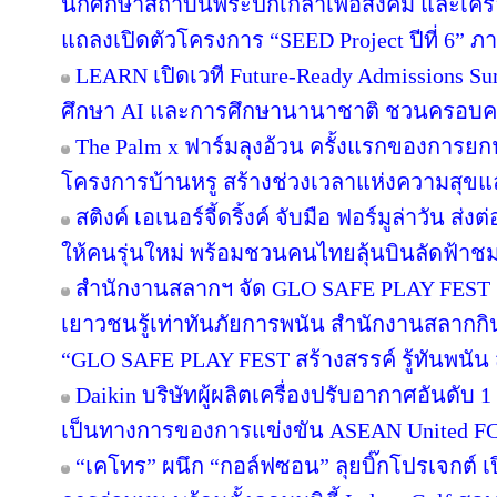
นักศึกษาสถาบันพระปกเกล้าเพื่อสังคม และเคร
แถลงเปิดตัวโครงการ “SEED Project ปีที่ 6” ภ
LEARN เปิดเวที Future-Ready Admissions Sum
ศึกษา AI และการศึกษานานาชาติ ชวนครอบ
The Palm x ฟาร์มลุงอ้วน ครั้งแรกของการยกฟ
โครงการบ้านหรู สร้างช่วงเวลาแห่งความสุขแล
สติงค์ เอเนอร์จี้ดริ้งค์ จับมือ ฟอร์มูล่าวัน 
ให้คนรุ่นใหม่ พร้อมชวนคนไทยลุ้นบินลัดฟ้าชม 
สำนักงานสลากฯ จัด GLO SAFE PLAY FEST เปิด
เยาวชนรู้เท่าทันภัยการพนัน สำนักงานสลากกิ
“GLO SAFE PLAY FEST สร้างสรรค์ รู้ทันพนัน ส
Daikin บริษัทผู้ผลิตเครื่องปรับอากาศอันดับ
เป็นทางการของการแข่งขัน ASEAN United F
“เคโทร” ผนึก “กอล์ฟซอน” ลุยบิ๊กโปรเจกต์ เป