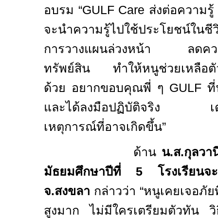
อบรม “
GULF Care
ส่งต่อความรู้ ส
จะนำความรู้ไปใช้ประโยชน์ในชีว
การวางแผนล่วงหน้า ลดความส
ทรัพย์สิน ทำให้หนูช่วยเหลือต
ด้วย อยากขอบคุณพี่ ๆ
GULF
ท
และได้ลงมือปฏิบัติจริง เตร
เหตุการณ์ที่อาจเกิดขึ้น”
ด้าน
น.ส.
กุลวา
มัธยมศึกษาปีที่
5
โรงเรียนจ
จ.สงขลา
กล่าวว่า “หนูเคยเจอภัยพ
สูงมาก ไม่มีใครเตรียมตัวทัน วิธ