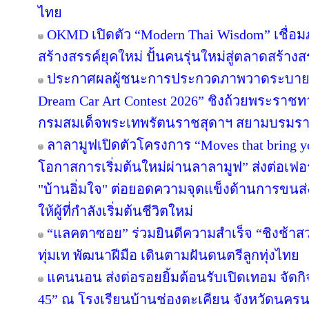
ไทย
OKMD เปิดตัว “Modern Thai Wisdom” เชื่อม
สร้างสรรค์ยุคใหม่ ปั้นคนรุ่นใหม่สู่ตลาดสร้าง
ประกาศผลผู้ชนะการประกวดภาพวาดระบายส
Dream Car Art Contest 2026” ชิงถ้วยพระราช
กรมสมเด็จพระเทพรัตนราชสุดาฯ สยามบรมราช
ลาลามูฟเปิดตัวโครงการ “Moves that bring 
โอกาสการเริ่มต้นใหม่ผ่านลาลามูฟ” ส่งต่อเฟอร
"บ้านอิ่มใจ" ต่อยอดความจุดแข็งด้านการขนส่
ให้ผู้ที่กำลังเริ่มต้นชีวิตใหม่
“แลคตาซอย” ร่วมยินดีความสำเร็จ “ชิงช้าสว
ทุ่มเท พัฒนาฝีมือ เดินตามฝันดนตรีลูกทุ่งไทย
แคนนอน ส่งต่อรอยยิ้มต้อนรับเปิดเทอม จัดกิจก
45” ณ โรงเรียนบ้านช่องตะเคียน จังหวัดนครน