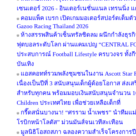
เซนเตอร์ 2026 - อินเตอร์เนชั่นแนล เทรนนิ่ง แ
คอมแพ็ค เบรก เปิดเกมมอเตอร์สปอร์ตเต็มตั
Gazoo Racing Thailand 2026
ห้างสรรพสินค้าเซ็นทรัลชิดลม ผนึกกำลังธุร
ฟุตบอลระดับโลก ผ่านแคมเปญ “CENTRAL F
ประสบการณ์ Football Lifestyle ครบวงจร ทั้ง
บันเทิง
แอสคอทท์รวมพลังชุมชนในงาน Ascott Star Re
เนื่องเป็นปีที่ 3 สนับสนุนเด็กผู้ด้อยโอกาส ส่ง
สำหรับทุกคน พร้อมมอบเงินสนับสนุนจำนวน 10
Children ประเทศไทย เพื่อช่วยเหลือเด็กที่
กรี๊ดสนั่นบางนา! “ศรราม น้ำเพชร” นำทีมแม
โรบิกหน้าโลตัส” ม่วนมันส์จนเวทีสะเทือน
มูลนิธิโอสถสภา ฉลองความสำเร็จโครงการปีท