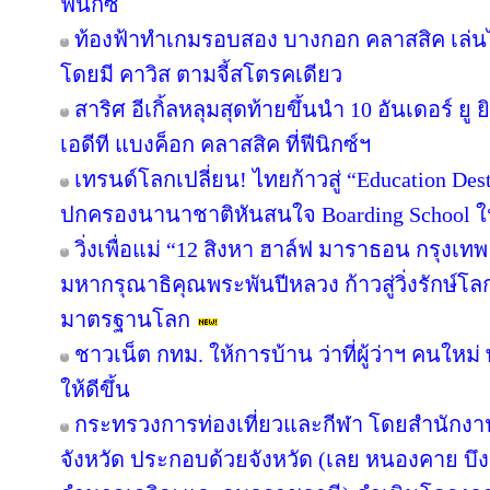
ฟีนิกซ์
ท้องฟ้าทำเกมรอบสอง บางกอก คลาสสิค เล่นไ
โดยมี คาวิส ตามจี้สโตรคเดียว
สาริศ อีเกิ้ลหลุมสุดท้ายขึ้นนำ 10 อันเดอร์ 
เอดีที แบงค็อก คลาสสิค ที่ฟีนิกซ์ฯ
เทรนด์โลกเปลี่ยน! ไทยก้าวสู่ “Education Dest
ปกครองนานาชาติหันสนใจ Boarding School ใน
วิ่งเพื่อแม่ “12 สิงหา ฮาล์ฟ มาราธอน กรุงเ
มหากรุณาธิคุณพระพันปีหลวง ก้าวสู่วิ่งรักษ์โ
มาตรฐานโลก
ชาวเน็ต กทม. ให้การบ้าน ว่าที่ผู้ว่าฯ คนให
ให้ดีขึ้น
กระทรวงการท่องเที่ยวและกีฬา โดยสำนักงานท
จังหวัด ประกอบด้วยจังหวัด (เลย หนองคาย 