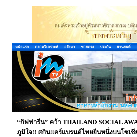
หน้าแรก
ตลาดวิเคราะห์
อสังหา
ขายตรง
ประกัน
ยานยนต์
“กิฟฟารีน” คว้า THAILAND SOCIAL AWAR
ภูมิใจ!! สกินแคร์แบรนด์ไทยยืนหนึ่งบนโซเช