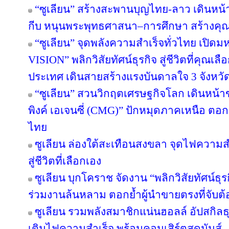
“ซูเลียน” สร้างสะพานบุญไทย-ลาว เดินหน้า
กีบ หนุนพระพุทธศาสนา–การศึกษา สร้างคุณค่า
“ซูเลียน” จุดพลังความสำเร็จทั่วไทย เป
VISION” พลิกวิสัยทัศน์ธุรกิจ สู่ชีวิตที่คุณเล
ประเทศ เดินสายสร้างแรงบันดาลใจ 3 จังหวั
“ซูเลียน” สวนวิกฤตเศรษฐกิจโลก เดินหน้าข
พิงค์ เอเจนซี่ (CMG)” ปักหมุดภาคเหนือ ตอ
ไทย
ซูเลียน ล่องใต้สะเทือนสงขลา จุดไฟความสำเ
สู่ชีวิตที่เลือกเอง
ซูเลียน บุกโคราช จัดงาน “พลิกวิสัยทัศน์ธุรกิ
ร่วมงานล้นหลาม ตอกย้ำผู้นำขายตรงที่จับต้อ
ซูเลียน รวมพลังสมาชิกแน่นฮอลล์ อัปสกิล
เติมไฟความสำเร็จ พร้อมคอนเสิร์ตสุดมันส์