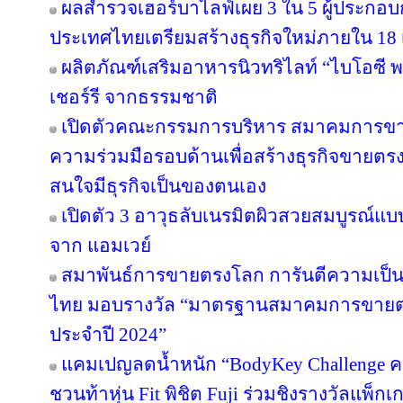
ผลสำรวจเฮอร์บาไลฟ์เผย 3 ใน 5 ผู้ประกอ
ประเทศไทยเตรียมสร้างธุรกิจใหม่ภายใน 18 
ผลิตภัณฑ์เสริมอาหารนิวทริไลท์ “ไบโอซี
เชอร์รี จากธรรมชาติ
เปิดตัวคณะกรรมการบริหาร สมาคมการขา
ความร่วมมือรอบด้านเพื่อสร้างธุรกิจขายตรงให
สนใจมีธุรกิจเป็นของตนเอง
เปิดตัว 3 อาวุธลับเนรมิตผิวสวยสมบูรณ์แบบ
จาก แอมเวย์
สมาพันธ์การขายตรงโลก การันตีความเป
ไทย มอบรางวัล “มาตรฐานสมาคมการขายตรง
ประจำปี 2024”
แคมเปญลดน้ำหนัก “BodyKey Challenge ครั้ง
ชวนท้าหุ่น Fit พิชิต Fuji ร่วมชิงรางวัลแพ็กเ