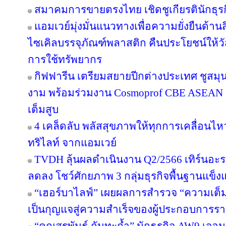
สมาคมการขายตรงไทย เชิดชูเกียรตินักธุรก
แอมเวย์มุ่งมั่นแนวทางเพื่อความยั่งยืนด้านส
ไซเคิลบรรจุภัณฑ์พลาสติก คืนประโยชน์ให้ว
การใช้ทรัพยากร
กิฟฟารีน เตรียมสยายปีกต่างประเทศ ชูสม
งาม พร้อมร่วมงาน Cosmoprof CBE ASEAN 
เต็มสูบ
4 เคล็ดลับ พลัสสุขภาพให้ทุกการเคลื่อนไห
ทริไลท์ จากแอมเวย์
TVDH ลุ้นผลดำเนินงาน Q2/2566 เทิร์นอ
ลดลง โชว์ศักยภาพ 3 กลุ่มธุรกิจพื้นฐานแข็งแ
“เฮอร์บาไลฟ์” เผยผลการสำรวจ “ความเต็มใ
เป็นกุญแจสู่ความสำเร็จของผู้ประกอบการรา