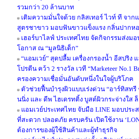
รวมกว่า 20 ล้านบาท
เติมความมั่นใจด้วย กลิสเทอร์ ไวท์ ที จา
สูตรชาขาว มอบฟันขาวแข็งแรง กลิ่นปาก
เฮอร์บาไลฟ์ ประเทศไทย จัดกิจกรรมส่งม
โอกาส ณ “มูลนิธิเด็ก”
“แอมเวย์” สุดปลื้ม เครื่องกรองน้ำ อีสปริง
โปรตีน คว้า 2 รางวัล เวที “Marketeer No.1 Br
ครองความเชื่อมั่นอันดับหนึ่งในใจผู้บริโภค
ตัวช่วยฟื้นบำรุงผิวแบบเร่งด่วน “อาร์ทิสทรี
นนิ่ง และ ดีพ ไฮเดรทติ้ง บูสต์ผิวกระจ่างใส ล็
แอมเวย์ประเทศไทย จับมือ LINE มอบประสบ
ที่สะดวก ปลอดภัย ครบครัน เปิดใช้งาน ‘LON
ต้องการของผู้ใช้สินค้าและผู้ทำธุรกิจ