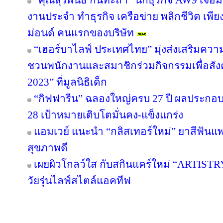
“คุณสุรพันธ์ กันทะถ้ำ” นักธุรกิจ AW9 เจอมร
งานประจำ ทำธุรกิจ เครือข่าย พลิกชีวิต เพี
ม่อนด์ คนแรกของบริษัท
“เฮอร์บาไลฟ์ ประเทศไทย” มุ่งส่งเสริมควา
ชวนพนักงานและสมาชิกร่วมกิจกรรมเพื่อสังค
2023” ที่มูลนิธิเด็ก
“กิฟฟารีน” ฉลองใหญ่ครบ 27 ปี ผลประกอบกา
28 เป้าหมายเติบโตมั่นคง-แข็งแกร่ง
แอมเวย์ แนะนำ “กลิสเทอร์ใหม่” ยาสีฟันแพ
สุขภาพดี
เผยผิวโกลว์ใส กับสกินแคร์ใหม่ “ARTIST
วัยรุ่นไลฟ์สไตล์แอคทีฟ