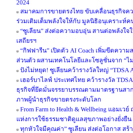
2024
สมาคมการขายตรงไทย ขับเคลื่อนธุรกิจคว
ร่วมเติมเต็มพลังใจให้กับ มูลนิธิอนุเคราะห์ค
“ซูเลียน” ส่งต่อความอบอุ่น สานต่อพลังใจใ
เสถียรฯ
“กิฟฟารีน” เปิดตัว AI Coach เพิ่มขีดคว
ส่วนตัว ผสานเทคโนโลยีและโซลูชั่นจาก “
ปังไม่หยุด! ซูเลียนคว้ารางวัลใหญ่ “TDS
เฮอร์บาไลฟ์ ประเทศไทย คว้ารางวัล TDS
ธุรกิจที่ยึดมั่นจรรยาบรรณตามมาตรฐานสากล ต
ภาพผู้นำธุรกิจขายตรงระดับโลก
From Farm to Health & Wellbeing แอมเวย
แห่งการใช้ธรรมชาติดูแลสุขภาพอย่างยั่งยืน
ทุกหัวใจมีคุณค่า” ซูเลียน ส่งต่อโอกาส ส