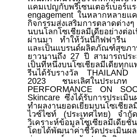
แคมเปญกับพรีเซนเตอร์เบอร์แ
engagement
ในหลากหลายแคม
กิจกรรมส่งเสริมการตลาดต่าง
นบนโลกโซเชียลมีเดียอย่างต่อเน
ผ่านมา ทำให้วันนี้กิฟฟารีน
และเป็นแบรนด์ผลิตภัณฑ์สุขภา
ยาวนานถึง
27
ปี สามารถประ
เป็นที่หนึ่งบนโซเชียลมีเดียท
รีนได้รับรางวัล
THAILAND 
2023 ชนะเลิศในประเ
PERFORMANCE ON SOC
Skincare
ซึ่งได้รับการประเมิน
ทำผลงานยอดเยี่ยมบนโซเชียลมีเ
ไวซ์ไซท์ (ประเทศไทย) จำกัด 
วิเคราะห์ข้อมูลโซเซียลมีเดีย
โดยได้พัฒนาค่าชี้วัดประเมิน