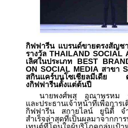
กิฟฟารีน แบรนด์ขายตรงสัญชาติ
รางวัล
THAILAND SOCIAL
เลิศในประเภท
BEST BRAN
ON SOCIAL MEDIA
สาขา
S
สกินแคร์บนโซเชียลมีเดีย ต
งกิฟฟารีนตั้งแต่ต้นปี
นายพงศ์พสุ อุณาพรหม ร
และประธานเจ้าหน้าที่เพื่อการ
กิฟฟารีน สกายไลน์ ยูนิตี้ จ
สำเร็จล่าสุดที่เป็นผลมาจากการ
เทนต์ที่โดนใจผู้บริโภคกลุ่