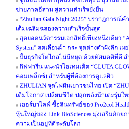
ซูเลียน เปิดตัวสุดปัง หจก.พหุธน บุรีรัมย์ เ
ข่ายภาคอีสาน สู่ความสำเร็จยั่งยืน
“Zhulian Gala Night 2025” ปรากฏการณ์ค่ำ
เต็มเฉลิมฉลองความสำเร็จขั้นสุด
สุดยอดนวัตกรรมเอกสิทธิ์เพียงหนึ่งเดียว “Ar
System” ลดเลือนฝ้า กระ จุดด่างดำฝังลึก เผ
ปั้นธุรกิจโตไกลไม่มีหยุด ด้วยทัศนคติที่ดี
กิฟฟารีน แนะนำไอเทมเด็ด “GLUTA GLO
คอมเพล็กซ์) สำหรับผู้ที่ต้องการดูแลผิว
ZHULIAN จุดไฟฝันเยาวชนไทย เปิด “ZHUL
เติมโอกาส เปลี่ยนชีวิต ปลุกพลังนักเตะรุ่นใ
เฮอร์บาไลฟ์ ซื้อสินทรัพย์ของ Pro2col Healt
หุ้นใหญ่ของ Link BioSciences มุ่งเสริมศั
ความเป็นอยู่ที่ดีระดับโลก