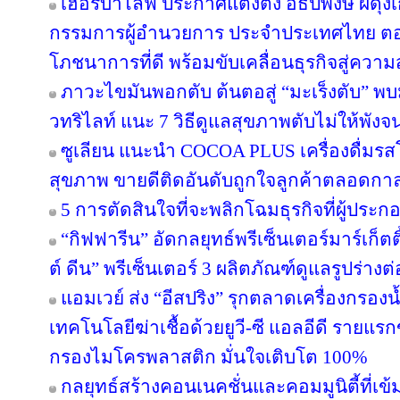
เฮอร์บาไลฟ์ ประกาศแต่งตั้ง อธิปพงษ์ ผดุง
กรรมการผู้อำนวยการ ประจำประเทศไทย ตอกย
โภชนาการที่ดี พร้อมขับเคลื่อนธุรกิจสู่ความ
ภาวะไขมันพอกตับ ต้นตอสู่ “มะเร็งตับ” พ
วทริไลท์ แนะ 7 วิธีดูแลสุขภาพตับไม่ให้พังจ
ซูเลียน แนะนำ COCOA PLUS เครื่องดื่มรสโ
สุขภาพ ขายดีติดอันดับถูกใจลูกค้าตลอดกา
5 การตัดสินใจที่จะพลิกโฉมธุรกิจที่ผู้ป
“กิฟฟารีน” อัดกลยุทธ์พรีเซ็นเตอร์มาร์เก็ตติ
ต์ ดีน” พรีเซ็นเตอร์ 3 ผลิตภัณฑ์ดูแลรูปร่างต
แอมเวย์ ส่ง “อีสปริง” รุกตลาดเครื่องกรองน
เทคโนโลยีฆ่าเชื้อด้วยยูวี-ซี แอลอีดี ราย
กรองไมโครพลาสติก มั่นใจเติบโต 100%
กลยุทธ์สร้างคอนเนคชั่นและคอมมูนิตี้ที่เข้มแ