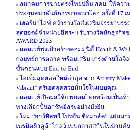
สมาคมการขายตรงไทยปลื้ม สคบ. ให้ความ
ประชุมสมาพันธ์การขายตรงโลก ครั้งที่ 17 ณ
เฮอร์บาไลฟ์ คว้ารางวัลส่งเสริมจรรยาบรร
สุดยอดผู้จำหน่ายอิสระฯ รับรางวัลนักธุรกิ
AWARD 2023
แอมเวย์พุ่งเป้าสร้างคอมมูนิตี้ Health & Wel
กลยุทธ์การตลาด พร้อมเสริมแกร่งด้านโลจิสต
ขั้นตอนแบบ End-to-End
ไอเท็มสุดฮอตใหม่ล่าสุด จาก Artistry Ma
Vibrant” ครีเอตลุคสวยมั่นใจในแบบคุณ
แอมเวย์เปิดผลวิจัย พบคนไทยพร้อมเป็นเจ้าข
ทางเลือกปั้นอาชีพอิสระอย่างยั่งยืน
ใหม่ “อาร์ทิสทรี โปรตีน ชีทมาส์ค” แผ่นม
เนรมิตผิวดูฉ่ำโกลว์แบบกลาสสกินในข้ามคืน