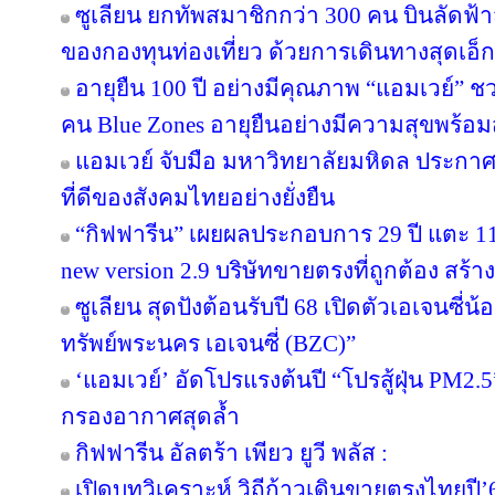
ซูเลียน ยกทัพสมาชิกกว่า 300 คน บินลัดฟ้า
ของกองทุนท่องเที่ยว ด้วยการเดินทางสุดเอ็ก
อายุยืน 100 ปี อย่างมีคุณภาพ “แอมเวย์” ชว
คน Blue Zones อายุยืนอย่างมีความสุขพร้อม
แอมเวย์ จับมือ มหาวิทยาลัยมหิดล ประกาศคว
ที่ดีของสังคมไทยอย่างยั่งยืน
“กิฟฟารีน” เผยผลประกอบการ 29 ปี แตะ 11
new version 2.9 บริษัทขายตรงที่ถูกต้อง สร้าง
ซูเลียน สุดปังต้อนรับปี 68 เปิดตัวเอเจนซี่น้อง
ทรัพย์พระนคร เอเจนซี่ (BZC)”
‘แอมเวย์’ อัดโปรแรงต้นปี “โปรสู้ฝุ่น PM2.5
กรองอากาศสุดล้ำ
กิฟฟารีน อัลตร้า เพียว ยูวี พลัส :
เปิดบทวิเคราะห์ วิถีก้าวเดินขายตรงไทยป