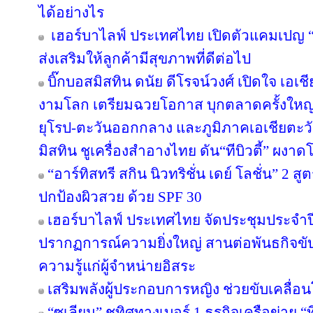
ได้อย่างไร
เฮอร์บาไลฟ์ ประเทศไทย เปิดตัวแคมเปญ “ล่า
ส่งเสริมให้ลูกค้ามีสุขภาพที่ดีต่อไป
บิ๊กบอสมิสทิน ดนัย ดีโรจน์วงศ์ เปิดใจ เอเช
งามโลก เตรียมฉวยโอกาส บุกตลาดครั้งใหญ่ 
ยุโรป-ตะวันออกกลาง และภูมิภาคเอเชียตะวั
มิสทิน ชูเครื่องสำอางไทย ดัน“ทีบิวตี้” ผงาด
“อาร์ทิสทรี สกิน นิวทริชั่น เดย์ โลชั่น” 2
ปกป้องผิวสวย ด้วย SPF 30
เฮอร์บาไลฟ์ ประเทศไทย จัดประชุมประจำปี 
ปรากฏการณ์ความยิ่งใหญ่ สานต่อพันธกิจขับ
ความรู้แก่ผู้จำหน่ายอิสระ
เสริมพลังผู้ประกอบการหญิง ช่วยขับเคลื่อ
“ซูเลียน” ชูทิศทางเบอร์ 1 ธุรกิจเครือข่าย “