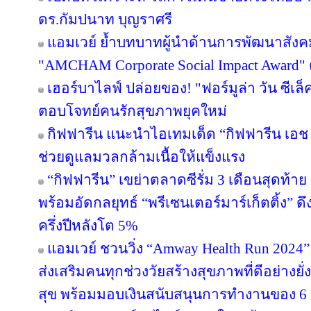
ดร.กัมปนาท บุญราศรี
แอมเวย์ ย้ำบทบาทผู้นำด้านการพัฒนาสังคมไ
"AMCHAM Corporate Social Impact Award" ต่
เฮอร์บาไลฟ์ ปล่อยของ! "ฟอร์มูล่า วัน ซีเล
ตอบโจทย์คนรักสุขภาพยุคใหม่
กิฟฟารีน แนะนำไอเทมเด็ด “กิฟฟารีน เอช เอ
ช่วยดูแลมวลกล้ามเนื้อให้แข็งแรง
“กิฟฟารีน” เขย่าตลาดซีรั่ม 3 เดือนสุดท้าย ส่
พร้อมอัดกลยุทธ์ “พรีเซนเตอร์มาร์เก็ตติ้ง” ด
ครึ่งปีหลังโต 5%
แอมเวย์ ชวนวิ่ง “Amway Health Run 2024” 
ส่งเสริมคนทุกช่วงวัยสร้างสุขภาพที่ดีอย่าง
สุข พร้อมมอบเงินสนับสนุนการทำงานของ 6 ม