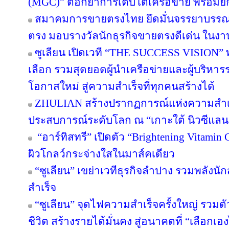
(MGC)” ตอกย้ำการเติบโตเครือข่าย พร้อม
สมาคมการขายตรงไทย ยึดมั่นจรรยาบรรณแล
ตรง มอบรางวัลนักธุรกิจขายตรงดีเด่น ใน
ซูเลียน เปิดเวที “THE SUCCESS VISION” พลิก
เลือก รวมสุดยอดผู้นำเครือข่ายและผู้บริหา
โอกาสใหม่ สู่ความสำเร็จที่ทุกคนสร้างได้
ZHULIAN สร้างปรากฏการณ์แห่งความสำเร็
ประสบการณ์ระดับโลก ณ “เกาะใต้ นิวซีแลน
“อาร์ทิสทรี” เปิดตัว “Brightening Vitamin C
ผิวโกลว์กระจ่างใสในมาส์คเดียว
“ซูเลียน” เขย่าเวทีธุรกิจลำปาง รวมพลังนัก
สำเร็จ
“ซูเลียน” จุดไฟความสำเร็จครั้งใหญ่ รวมตั
ชีวิต สร้างรายได้มั่นคง สู่อนาคตที่ “เลือกเอง