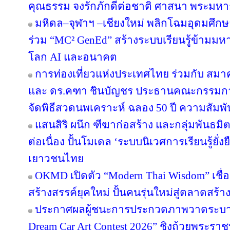
คุณธรรม จงรักภักดีต่อชาติ ศาสนา พระมหาก
มหิดล–จุฬาฯ –เชียงใหม่ พลิกโฉมอุดมศึกษาไ
ร่วม “MC² GenEd” สร้างระบบเรียนรู้ข้ามมห
โลก AI และอนาคต
การท่องเที่ยวแห่งประเทศไทย ร่วมกับ สมาค
และ ดร.คฑา ชินบัญชร ประธานคณะกรรมการ
จัดพิธีสวดนพเคราะห์ ฉลอง 50 ปี ความสัมพ
แสนสิริ ผนึก ฑีฆาก่อสร้าง และกลุ่มพันธมิต
ต่อเนื่อง ปั้นโมเดล ‘ระบบนิเวศการเรียนรู้ยั่
เยาวชนไทย
OKMD เปิดตัว “Modern Thai Wisdom” เชื่
สร้างสรรค์ยุคใหม่ ปั้นคนรุ่นใหม่สู่ตลาดสร้
ประกาศผลผู้ชนะการประกวดภาพวาดระบาย
Dream Car Art Contest 2026” ชิงถ้วยพระร