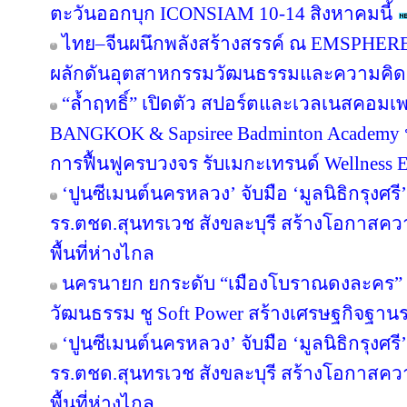
ตะวันออกบุก ICONSIAM 10-14 สิงหาคมนี้
ไทย–จีนผนึกพลังสร้างสรรค์ ณ EMSPHERE
ผลักดันอุตสาหกรรมวัฒนธรรมและความคิดสร
“ล้ำฤทธิ์” เปิดตัว สปอร์ตและเวลเนสคอม
BANGKOK & Sapsiree Badminton Academy 
การฟื้นฟูครบวงจร รับเมกะเทรนด์ Wellness
‘ปูนซีเมนต์นครหลวง’ จับมือ ‘มูลนิธิกรุงศร
รร.ตชด.สุนทรเวช สังขละบุรี สร้างโอกาสค
พื้นที่ห่างไกล
นครนายก ยกระดับ “เมืองโบราณดงละคร” สู
วัฒนธรรม ชู Soft Power สร้างเศรษฐกิจฐาน
‘ปูนซีเมนต์นครหลวง’ จับมือ ‘มูลนิธิกรุงศร
รร.ตชด.สุนทรเวช สังขละบุรี สร้างโอกาสค
พื้นที่ห่างไกล