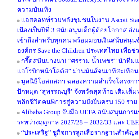
ความบันเทิง
แอสคอทท์รวมพลังชุมชนในงาน Ascott Star 
เนื่องเป็นปีที่ 3 สนับสนุนเด็กผู้ด้อยโอกาส ส
เข้าถึงสำหรับทุกคน พร้อมมอบเงินสนับสนุน
องค์กร Save the Children ประเทศไทย เพื่อช่ว
กรี๊ดสนั่นบางนา! “ศรราม น้ำเพชร” นำทีม
แอโรบิกหน้าโลตัส” ม่วนมันส์จนเวทีสะเทือน
มูลนิธิโอสถสภา ฉลองความสำเร็จโครงการป
ปักหมุด ‘สุพรรณบุรี’ จังหวัดสุดท้าย เติมเต็
พลิกชีวิตคนพิการสู่ความยั่งยืนครบ 150 ราย
Alibaba Group จับมือ UEFA สนับสนุนการ
ระหว่างฤดูกาล 2027/28 – 2032/33 และ U
“ประเสริฐ” ชูกิจการลูกเสือรากฐานสำคัญส