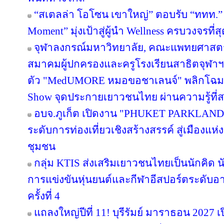
“สเตลล่า โอโซน เขาใหญ่” ตอบรับ “ททท.” 
Moment” มุ่งเป้าสู่ผู้นำ Wellness ครบวงจรท
จุฬาลงกรณ์มหาวิทยาลัย, คณะแพทยศาสตร์
สมาคมผู้ปกครองและครูโรงเรียนสาธิตจุฬาฯ จั
ตัว "MedUMORE หมอขอชาเลนจ์" พลิกโฉมการเ
Show จุดประกายเยาวชนไทย ผ่านความรู้ที่สน
อบจ.ภูเก็ต เปิดงาน "PHUKET PARKLAND
ระดับการท่องเที่ยวเชิงสร้างสรรค์ สู่เมืองแ
ชุมชน
กลุ่ม KTIS ส่งเสริมเยาวชนไทยเป็นนักคิด นั
การแข่งขันหุ่นยนต์และกีฬาอีสปอร์ตระดับอ
ครั้งที่ 4
แถลงใหญ่ปีที่ 11! บุรีรัมย์ มาราธอน 2027 เ