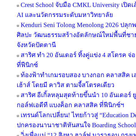
Crest School จับมือ CMKL University เปิดเ
AI และนวัตกรรมระดับมหาวิทยาลัย
Kenduri Seni Tolong Menolong 2026 ปลุกพล
ศิลปะ วัฒนธรรมสร้างอัตลักษณ์ใหม่พื้นที่ชา
จังหวัดปัตตานี
สาริศ ทำ 20 อันเดอร์ ทิ้งคู่แข่ง 4 สโตรค
ที่ฟีนิกซ์
ท้องฟ้าทำเกมรอบสอง บางกอก คลาสสิค เล
เฮ้าส์ โดยมี คาวิส ตามจี้สโตรคเดียว
สาริศ อีเกิ้ลหลุมสุดท้ายขึ้นนำ 10 อันเดอร
กอล์ฟเอดีที แบงค็อก คลาสสิค ที่ฟีนิกซ์ฯ
เทรนด์โลกเปลี่ยน! ไทยก้าวสู่ “Education De
ปกครองนานาชาติหันสนใจ Boarding School ใ
วิ่งเพื่อแม่ “12 สิงหา ฮาล์ฟ มาราธอน กรุ