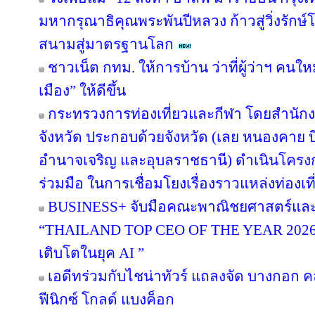
มหากรุณาธิคุณพระพันปีหลวง ก้าวสู่วิ่งรักษ
สนามสู่มาตรฐานโลก
ชาวเน็ต กทม. ให้การบ้าน ว่าที่ผู้ว่าฯ คน
เมือง” ให้ดีขึ้น
กระทรวงการท่องเที่ยวและกีฬา โดยสำนักงา
จังหวัด ประกอบด้วยจังหวัด (เลย หนองคาย
อำนาจเจริญ และอุบลราชธานี) ดำเนินโค
ร่วมมือ ในการเชื่อมโยงเรื่องราวแหล่งท่องเที
BUSINESS+ จับมือคณะพาณิชยศาสตร์และก
“THAILAND TOP CEO OF THE YEAR 2026” เช
เติบโตในยุค AI ”
เอดีทร่วมกับไชน่าทัวร์ แถลงจัด บางกอก คล
ฟีนิกซ์ โกลด์ แบงค็อก