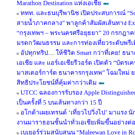
Marathon Destination แห่งเอเชีย
ททท. และธนบุรีพานิช เปิดประสบการณ์ “So
สายน้ำภาคกลาง” พาลูกค้าสัมผัสเส้นทาง Ex
“กรุงเทพฯ – พระนครศรีอยุธยา” 20 กรกฎาคม
มรดกวัฒนธรรม และการท่องเที่ยวระดับพรีเ
อัปทุกทริป… ให้ชีวิต Smart กว่าที่เคย! ธน
เอเชีย และ แอร์เอเชียรีวอร์ด เปิดตัว “บัตรเ
มาสเตอร์การ์ด ธนาคารกรุงเทพ” โฉมใหม่ ย
สิทธิประโยชน์ที่คุ้มค่ากว่าเดิม
UTCC ฉลองการรับรอง Apple Distinguished 
เป็นครั้งที่ 5 บนเส้นทางกว่า 15 ปี
อโกด้าเผยเทรนด์ ‘เที่ยวไปวิ่งไป’ มาแรง
งานมาราธอนชั้นนำทั่วเอเชียเพิ่มขึ้นอย่างต่อ
เบเยอร์ร่วมสนับสนุน “Maleewan Love in Roc