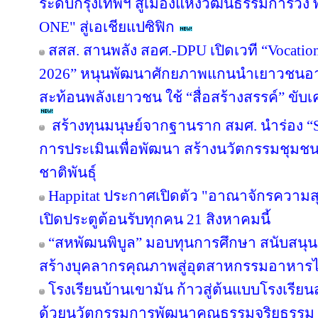
ระดับกรุงเทพฯ สู่เมืองแห่งวัฒนธรรมการวิ่ง
ONE" สู่เอเชียแปซิฟิก
สสส. สานพลัง สอศ.-DPU เปิดเวที “Vocation
2026” หนุนพัฒนาศักยภาพแกนนำเยาวชนอาชี
สะท้อนพลังเยาวชน ใช้ “สื่อสร้างสรรค์” ขับเ
สร้างทุนมนุษย์จากฐานราก สมศ. นำร่อง “Sm
การประเมินเพื่อพัฒนา สร้างนวัตกรรมชุมช
ชาติพันธุ์
Happitat ประกาศเปิดตัว "อาณาจักรความ
เปิดประตูต้อนรับทุกคน 21 สิงหาคมนี้
“สหพัฒนพิบูล” มอบทุนการศึกษา สนับสนุ
สร้างบุคลากรคุณภาพสู่อุตสาหกรรมอาหาร
โรงเรียนบ้านเขามัน ก้าวสู่ต้นแบบโรงเรีย
ด้วยนวัตกรรมการพัฒนาคุณธรรมจริยธรรม 