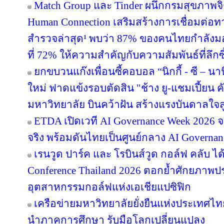
Match Group และ Tinder ผนึกกรมสุขภาพจ
Human Connection เสริมสร้างการเชื่อมต่
สำรวจล่าสุด¹ พบว่า 87% ของคนไทยกำลังม
ที่ 72% ให้ความสำคัญกับความสัมพันธ์ที่ลึก
ยกขบวนแก๊งเพื่อนซี้คอบอล “นิกกี้ - ซี – นานิ
ใหม่ ฟาดแข้งรอบตัดสิน "ช้าง ยู-แชมเปี้ยน ค
มหาวิทยาลัย บินคว้าฝัน สร้างแรงบันดาลใจสู
ETDA เปิดเวที AI Governance Week 2026 จ
จริง พร้อมดันไทยเป็นศูนย์กลาง AI Governan
เรนวูด ปาร์ค และ โรบินส์วูด กอล์ฟ คลับ ได
Conference Thailand 2026 ตอกย้ำศักยภาพป
อุตสาหกรรมกอล์ฟแห่งเอเชียแปซิฟิก
เครือข่ายมหาวิทยาลัยยั่งยืนแห่งประเทศไทยส
นำภาคการศึกษา รับมือโลกเปลี่ยนแปลง