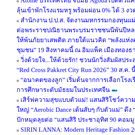
Atome ประเทศไทย จับมือ Agoda เปิดตัวแคมเ
ลุ้นเข้าพักโรงแรมหรู พร้อมผ่อน 0% ได้ 3 งว
สำนักงาน ป.ป.ส. จัดงานมหกรรมกองทุนแม่
ต่อพระราชปณิธานพระบรมราชชนนีพันปีหลวง
ให้พ้นภัยยาเสพติด ภายใต้แนวคิด “พลังแห่ง
ชุมชน” 19 สิงหาคมนี้ ณ อิมแพ็ค เมืองทองธา
วิ่งด้วยใจ...ให้ด้วยรัก! ชวนนักวิ่งสัมผัส
“Red Cross Pakkret City Run 2026” 30 ส.ค. นี
“อนาคตของลูก” เริ่มต้นจากการเลือกโรงเรียน
การศึกษาระดับมัธยมในประเทศจีน
เสิร์ฟความสุขแบบตัวแม่! แสนสิริโชว์ความ
ใหญ่ “Aerobic Dance เต้นสับๆ กับตัวแม่” ดึ
ปักหมุดลุยต่อ “แสนสิริ ประชาอุทิศ 90 คอมมูนิต
SIRIN LANNA: Modern Heritage Fashion 