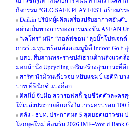
เยาวชนรู้เท่าทันภัยการพนัน สำนักงานสลากก
กิจกรรม “GLO SAFE PLAY FEST สร้างสรรค์ รู
Daikin บริษัทผู้ผลิตเครื่องปรับอากาศอันดั
อย่างเป็นทางการของการแข่งขัน ASEAN Un
“เคโทร” ผนึก “กอล์ฟซอน” ลุยบิ๊กโปรเจกต์ เ
การร่วมทุน พร้อมตั้งคอมมูนิตี้ Indoor Golf ส
บสย. สืบสานพระราชปณิธานด้านสิ่งแวดล้อม
มอบม้านั่ง Upcycling เสริมสร้างสุขภาวะที่ด
สาริศ นำม้วนเดียวจบ หยิบแชมป์ เอดีที บา
บาท ที่ฟีนิกซ์ แบงค็อก
ดิสนีย์ จับมือ สวารอฟสกี้ ชุบชีวิตตัวละครส
ให้เปล่งประกายอีกครั้งในวาระครบรอบ 100 ป
คลัง - ธปท. ประกาศผล 5 สุดยอดเยาวชน ป
โลกยุคใหม่ ต้อนรับ 2026 IMF–World Bank G