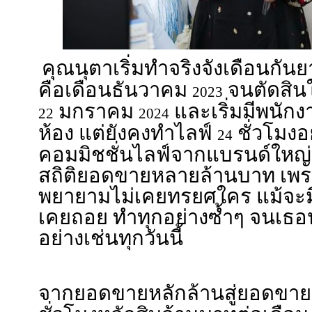
คุณนุตาเริ่มทำจริงจังเดือนกั
คือเดือนธันวาคม
จนตัดสินใจ
2023
มกราคม
และเริ่มมีพนัก
22
2024
ห้อง แต่ยังคงทำไลฟ์
ชั่วโมงอ
24
คอมมิชชั่นไลฟ์จากแบรนด์ใหญ่
สถิติยอดขายหลายล้านบาท เพรา
พยายามไม่เคยทรยศใคร แม้จะมีท
เคยถอย ทำทุกอย่างซ้ำๆ จนเธ
อย่างเช่นทุกวันนี้
จากยอดขายหลักล้านสู่ยอดขา