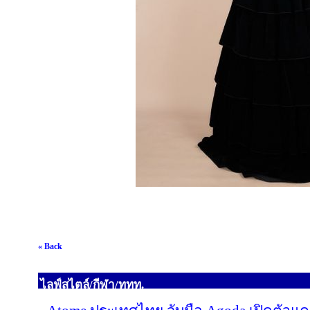
« Back
ไลฟ์สไตล์/กีฬา/ททท.