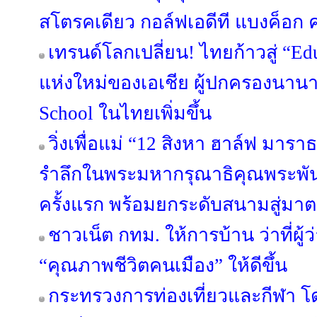
สโตรคเดียว กอล์ฟเอดีที แบงค็อก คล
เทรนด์โลกเปลี่ยน! ไทยก้าวสู่ “Ed
แห่งใหม่ของเอเชีย ผู้ปกครองนาน
School ในไทยเพิ่มขึ้น
วิ่งเพื่อแม่ “12 สิงหา ฮาล์ฟ มาร
รำลึกในพระมหากรุณาธิคุณพระพันปีห
ครั้งแรก พร้อมยกระดับสนามสู่ม
ชาวเน็ต กทม. ให้การบ้าน ว่าที่ผู
“คุณภาพชีวิตคนเมือง” ให้ดีขึ้น
กระทรวงการท่องเที่ยวและกีฬา โด