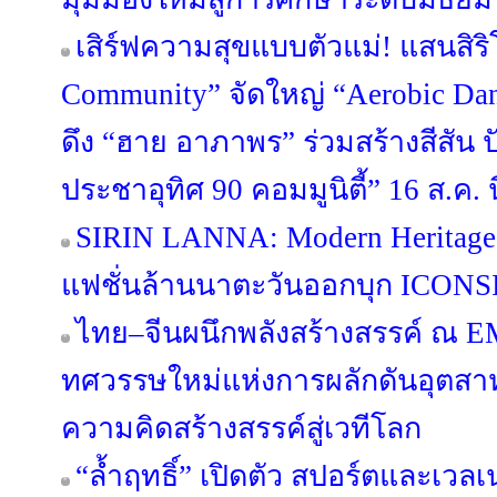
เสิร์ฟความสุขแบบตัวแม่! แสนสิริ
Community” จัดใหญ่ “Aerobic Danc
ดึง “ฮาย อาภาพร” ร่วมสร้างสีสัน ป
ประชาอุทิศ 90 คอมมูนิตี้” 16 ส.ค. นี
SIRIN LANNA: Modern Heritage
แฟชั่นล้านนาตะวันออกบุก ICONSI
ไทย–จีนผนึกพลังสร้างสรรค์ ณ 
ทศวรรษใหม่แห่งการผลักดันอุตส
ความคิดสร้างสรรค์สู่เวทีโลก
“ล้ำฤทธิ์” เปิดตัว สปอร์ตและเว