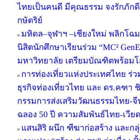
ไทยเป็นคนดี มีคุณธรรม จงรักภัก
กษัตริย์
มหิดล–จุฬาฯ –เชียงใหม่ พลิกโฉมอ
นิสิตนักศึกษาเรียนร่วม “MC² GenE
มหาวิทยาลัย เตรียมบัณฑิตพร้อม
การท่องเที่ยวแห่งประเทศไทย ร่ว
ธุรกิจท่องเที่ยวไทย และ ดร.คฑ
กรรมการส่งเสริมวัฒนธรรมไทย-จีน
ฉลอง 50 ปี ความสัมพันธ์ไทย-เวี
แสนสิริ ผนึก ฑีฆาก่อสร้าง และกลุ่