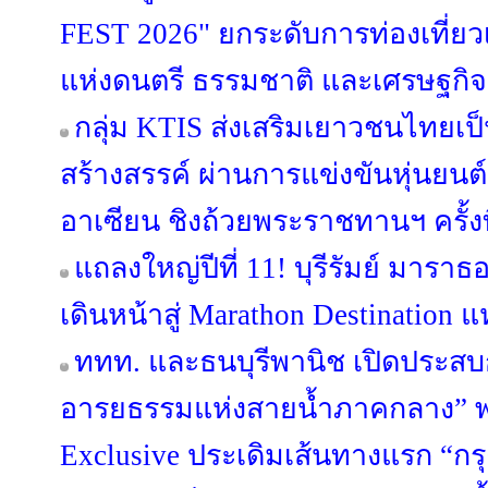
FEST 2026" ยกระดับการท่องเที่ยวเช
แห่งดนตรี ธรรมชาติ และเศรษฐกิ
กลุ่ม KTIS ส่งเสริมเยาวชนไทยเป็น
สร้างสรรค์ ผ่านการแข่งขันหุ่นยนต
อาเซียน ชิงถ้วยพระราชทานฯ ครั้งที
แถลงใหญ่ปีที่ 11! บุรีรัมย์ มารา
เดินหน้าสู่ Marathon Destination แ
ททท. และธนบุรีพานิช เปิดประสบก
อารยธรรมแห่งสายน้ำภาคกลาง” พา
Exclusive ประเดิมเส้นทางแรก “กร