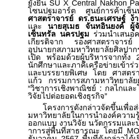
ยั่งยืน
SU X Central Nakhon P
โซนปฐมอาร์ต ศูนย์การค้าเซ
ศาสตราจารย์ ดร.ธนะเศรษฐ์ ง้าว
และ
นายสุเมธ จันทอินยงค์ ผู้จ
เซ็นทรัล นครปฐม
ร่วมนำเสนอคว
เกียรติจาก รองศาสตราจารย์
อุปนายกสภามหาวิทยาลัยศิลปา
เปิด พร้อมด้วยผู้บริหารจากทั้
นักศึกษาและภาคีเครือข่ายเข้าร
และบรรยายพิเศษ โดย ศาสตราจ
แก้ว กรรมการสภามหาวิทยาลัยผู
“วิชาการเชิงพาณิชย์ : กลไกแ
วิจัยไปต่อยอดเชิงธุรกิจ”
โครงการดังกล่าวจัดขึ้นเพื่
มหาวิทยาลัยในการนำองค์ควา
ออกแบบ งานวิจัย นวัตกรรมและบ
าการสู่พื้นที่สาธารณะ โดยมี
M
ธันวาคม 2567 พื้นที่ดังกล่าวได้เ