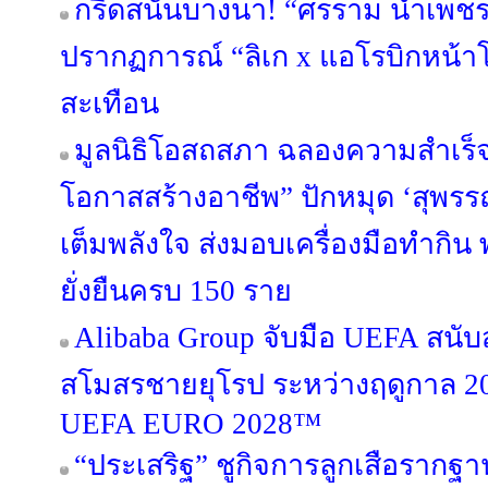
กรี๊ดสนั่นบางนา! “ศรราม น้ำเพช
ปรากฏการณ์ “ลิเก x แอโรบิกหน้าโ
สะเทือน
มูลนิธิโอสถสภา ฉลองความสำเร็จ
โอกาสสร้างอาชีพ” ปักหมุด ‘สุพรรณบ
เต็มพลังใจ ส่งมอบเครื่องมือทำกิน 
ยั่งยืนครบ 150 ราย
Alibaba Group จับมือ UEFA สนั
สโมสรชายยุโรป ระหว่างฤดูกาล 20
UEFA EURO 2028™
“ประเสริฐ” ชูกิจการลูกเสือราก