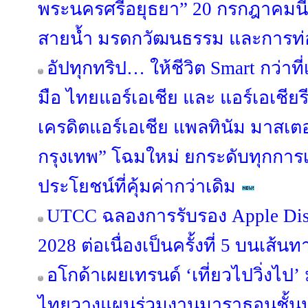
พระนครศรีอยุธยา” 20 กรกฎาคมนี้ 
สายน้ำ มรดกวัฒนธรรม และการท่อง
อัปทุกทริป… ให้ชีวิต Smart กว่าท
มือ ไทยแอร์เอเชีย และ แอร์เอเชียรี
เครดิตแอร์เอเชีย แพลทินัม มาสเต
กรุงเทพ” โฉมใหม่ ยกระดับทุกการเ
ประโยชน์ที่คุ้มค่ากว่าเดิม
UTCC ฉลองการรับรอง Apple Dist
2028 ต่อเนื่องเป็นครั้งที่ 5 บนเส้นท
อโกด้าเผยเทรนด์ ‘เที่ยวไปวิ่งไป
ไทยวางแผนร่วมงานมาราธอนชั้นนำทั