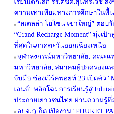
เรียนเด็กเล็ก รร.ตชด.สุนทรเวช สัง
ความเท่าเทียมทางการศึกษาในพื้นท
“สเตลล่า โอโซน เขาใหญ่” ตอบรั
“Grand Recharge Moment” มุ่งเป้าส
ที่สุดในภาคตะวันออกเฉียงเหนือ
จุฬาลงกรณ์มหาวิทยาลัย, คณะแ
มหาวิทยาลัย, สมาคมผู้ปกครองและ
จับมือ ช่องเวิร์คพอยท์ 23 เปิด
เลนจ์" พลิกโฉมการเรียนรู้สู่ Edut
ประกายเยาวชนไทย ผ่านความรู้ที่ส
อบจ.ภูเก็ต เปิดงาน "PHUKET