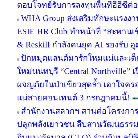
ตอบโจทย์รับการลงทุนพื้นที่อีอีซีต่อ
WHA Group ส่งเสริมทักษะแรงงาน
ESIE HR Club ทำหน้าที่ “สะพานเชื่
& Reskill กำลังคนยุค AI รองรับ
ปักหมุดแลนด์มาร์กใหม่แม่และเด็ก
ใหม่นนทบุรี “Central Northville” เ
ผจญภัยในป่าเขียวสุดล้ำ เอาใจคร
แม่สายคอนเทนต์ 3 กรกฎาคมนี้!
สำนักงานสลากฯ สานต่อโครงการ “S
ปลุกพลังเยาวชน สืบสานวัฒนธรรม
กินแบ่งรัฐบาล (GLO) ร่วมกับมูลนิ