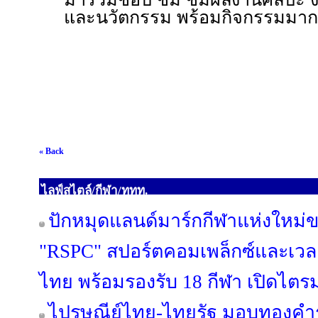
และนวัตกรรม พร้อมกิจกรรมมา
« Back
ไลฟ์สไตล์/กีฬา/ททท.
ปักหมุดแลนด์มาร์กกีฬาแห่งใหม่
"RSPC" สปอร์ตคอมเพล็กซ์และเว
ไทย พร้อมรองรับ 18 กีฬา เปิดไตร
ไปรษณีย์ไทย-ไทยรัฐ มอบทองคำร