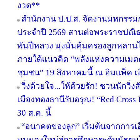
งวด**
สำนักงาน ป.ป.ส. จัดงานมหกรรม
ประจำปี 2569 สานต่อพระราชปณ
พันปีหลวง มุ่งมั่นคุ้มครองลูกหลา
ภายใต้แนวคิด “พลังแห่งความเมตตา
ชุมชน” 19 สิงหาคมนี้ ณ อิมแพ็ค เ
วิ่งด้วยใจ...ให้ด้วยรัก! ชวนนักวิ
เมืองทองธานีรับอรุณ! “Red Cross 
30 ส.ค. นี้
“อนาคตของลูก” เริ่มต้นจากการเลือ
มุมมองใหม่สู่การศึกษาระดับมัธย