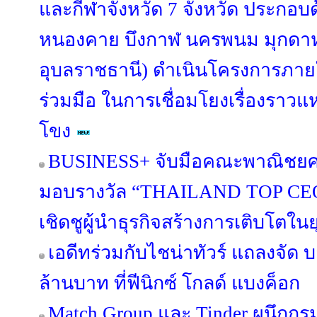
และกีฬาจังหวัด 7 จังหวัด ประกอบด
หนองคาย บึงกาฬ นครพนม มุกดา
อุบลราชธานี) ดำเนินโครงการภา
ร่วมมือ ในการเชื่อมโยงเรื่องราวแหล
โขง
BUSINESS+ จับมือคณะพาณิชยศา
มอบรางวัล “THAILAND TOP CE
เชิดชูผู้นำธุรกิจสร้างการเติบโตในย
เอดีทร่วมกับไชน่าทัวร์ แถลงจัด 
ล้านบาท ที่ฟีนิกซ์ โกลด์ แบงค็อก
Match Group และ Tinder ผนึกกร