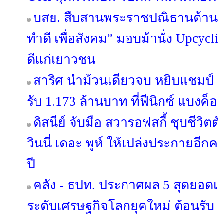
บสย. สืบสานพระราชปณิธานด้านสิ
ทำดี เพื่อสังคม” มอบม้านั่ง Upcycl
ดีแก่เยาวชน
สาริศ นำม้วนเดียวจบ หยิบแชมป์ 
รับ 1.173 ล้านบาท ที่ฟีนิกซ์ แบงค็
ดิสนีย์ จับมือ สวารอฟสกี้ ชุบชีว
วินนี่ เดอะ พูห์ ให้เปล่งประกายอี
ปี
คลัง - ธปท. ประกาศผล 5 สุดยอด
ระดับเศรษฐกิจโลกยุคใหม่ ต้อนรั