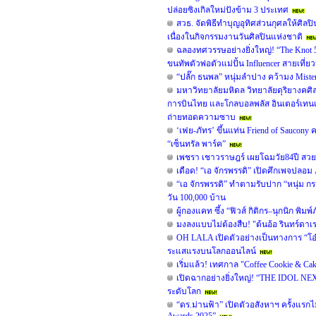
ปล่อยซิงเกิลใหม่ปังข้าม 3 ประเทศ
สวธ. จัดพิธีทำบุญอุทิศส่วนกุศลให้ศิล
เนื่องในกิจกรรมงานวันศิลปินแห่งชาติ
ฉลองทศวรรษอย่างยิ่งใหญ่! “The Knot 5 
ขนทัพตัวพ่อตัวแม่ปั้น Influencer สายเที
“ปลั๊ก ธนพล” หนุ่มลำปาง คว้ามง Mister
มหาวิทยาลัยมหิดล วิทยาลัยดุริยางคศิ
การบินไทย และโกลบอลพลัส อินเตอร์เทนเม้น
ถ่ายทอดความซาบ
‘เฟย-ภัทร’ ขึ้นแท่น Friend of Saucon
“เซ็นทรัล พาร์ค”
เพชรา เชาวราษฎร์ เผยโฉมวัย84ปี สวยเ
เดือด! “เอ จักรพรรดิ” เปิดศึกเพจป
“เอ จักรพรรดิ” ทำตามรับปาก “หนุ่ม ก
วัน 100,000 บ้าน
ผู้กองแคท ซึ้ง “ฟิวส์ กิติกร–นุกนิก พิมพ
มงลงแบบไม่ต้องสืบ! "ต้นอ้อ รินทร์ดาเ
OH LALA เปิดตัวอย่างเป็นทางการ “โอ๋
ระแสแรงบนโลกออนไลน์
เริ่มแล้ว! เทศกาล "Coffee Cookie & Ca
เปิดฉากอย่างยิ่งใหญ่! “THE IDOL N
ระดับโลก
“ดร.ม่านฟ้า” เปิดตัวอสังหาฯ ครั้งแรกไ