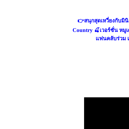
👉สนุกสุดเหวี่ยงกับมิ
Country 🍒เวอร์ชั่น หมูเ
แฟนคลับร่วม แช