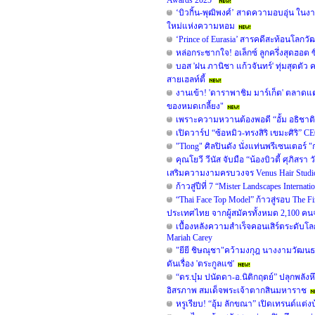
Awards 2025”
‘บิวกิ้น-พุฒิพงศ์’ สาดความอบอุ่น ในงาน
ใหม่แห่งความหอม
‘Prince of Eurasia’ สารคดีสะท้อนโลก
หล่อกระชากใจ! อเล็กซ์ ลูกครึ่งสุดฮอต 
บอส 'ฝน ภานิชา แก้วจันทร์' ทุ่มสุดต
สายเฮลท์ตี้
งานเข้า! 'ดาราพาชิม มาร์เก็ต' ตลาดแ
ของหมดเกลี้ยง"
เพราะความหวานต้องพอดี “อั้ม อธิชาติ
เปิดวาร์ป “ซ้อหมิว-ทรงสิริ เขมะศิริ”
"Tlong" ศิลปินดัง นั่งแท่นพรีเซนเตอร
คุณโยวี วีนัส จับมือ “น้องบิวตี้ ศุภิ
เสริมความงามครบวงจร Venus Hair Studio 
ก้าวสู่ปีที่ 7 “Mister Landscapes Intern
“Thai Face Top Model” ก้าวสู่รอบ The
ประเทศไทย จากผู้สมัครทั้งหมด 2,100 ค
เบื้องหลังความสำเร็จคอนเสิร์ตระดับโล
Mariah Carey
"ยียี ชิษณุชา"คว้ามงกุฎ นางงามวัฒนธร
ดันเรื่อง 'ตระกูลแซ่'
“ดร.บุ๋ม ปนัดดา-อ.นิติกฤตย์” ปลุกพล
อิสรภาพ สมเด็จพระเจ้าตากสินมหาราช
หรูเรียบ! “อุ้ม ลักขณา” เปิดเทรนด์แต