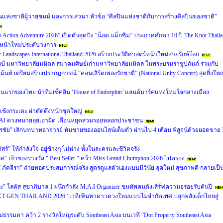
ปินแห่งชาติผู้วายชนม์ และการเสวนา หัวข้อ “ศิลปินแห่งชาติกับการสร้างศิลปินของชาติ”
Action Adventure 2026” เปิดตัวสุดปัง “น็อต แม็กซิม” ประกาศศักดา 10 ปี The Knot Thail
่ยวหน้าใหม่ประดับวงการ
 Landscapes International Thailand 2026 สร้างประวัติศาสตร์หน้าใหม่สายรักษ์โลก
ลป์ มหาวิทยาลัยมหิดล สมาคมศิษย์เก่ามหาวิทยาลัยมหิดล ในพระบรมราชูปถัมภ์ ร่วมกับ
ท์ เตรียมสร้างปรากฎการณ์ “คอนเสิร์ตเพลงรักชาติ” (National Unity Concert) สุดยิ่งใหญ
y คนแรกของไทย นำทีมเช็คอิน ‘House of Endorphin’ แลนด์มาร์คแห่งใหม่ใจกลางเมือง
ช้งกระเดะ ผ่าตัดดึงหน้าชุดใหญ่
ลอม AI ควงทนายลุยเอาผิด เตือนหยุดสวมรอยหลอกประชาชน
รรชัย” เลิกบทบาทอาจารย์ หันขายของออนไลน์เต็มตัว ผ่านไป 4 เดือน พิสูจน์ด้วยยอดขาย 
์ภัสร์” ให้กำลังใจ อยู่ข้างๆ ไม่ห่าง ทั้งในละครและชีวิตจริง
รศ" เจ้าของรางวัล " Best Seller " คว้า Miss Grand Chumphon 2026 ไปครอง
 ภัคจีรา” ถ่ายทอดประสบการณ์จริง สูตรดูแลตัวเองแบบมีวินัย ลุคใหม่ สุขภาพดี กลายเป็
ke" โลตัส สุขาภิบาล 1 ผนึกกำลัง M.A.I Organizer ขนทัพคนดังเสิร์ฟความอร่อยรับต้นปี
EXT GEN THAILAND 2026” เวทีเฟ้นหาดาวดวงใหม่แบบไม่จำกัดเพศ ปลุกพลังเด็กไทยสู่
ม่ธรรมดา คว้า 2 รางวัลใหญ่ระดับ Southeast Asia บนเวที “Dot Property Southeast Asia