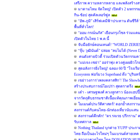
เสรีภาพ ความหลากหลาย และพลังสร้างส
มาดามไหม จัดใหญ่! เปิดตัว 2 มหกรรม "
กิน-ช้อป สุดคัลเลอร์ฟูล
“อัพ-ภูมิ” เสิร์ฟเคมีฟ้าประทาน ดันซีรี
พื้นที่ทั่วโลก!
“ออม กรณ์นภัส” เยือนกรุงโซล ร่วมแค
เปิดตัวในไทย 1 พ.ค.นี้
จับมือยักษ์คอนเทนต์! “WORLD ZERIES” ล
“จุ๊บ วุฒินันต์” ปล่อย “ลบไม่ได้ (Neve
คนดังสายบิวตี้ ร่วมเปิดตัวนวัตกรรมค
“แม่เจง-เซย่า” ออร่าพุ่ง ควงคู่เผยผ
สุดอลังการยิ่งใหญ่! ฉลอง 60 ปี “โรงเรี
Ecosystem ฟอร์มวง Superband ดึง “บุรินทร์
เขย่าวงการ‘เพลงคลาสสิก’! The Showhop
สร้างประสบการณ์โอเปร่า สุดตราตรึง
เต๋า - เศรษฐพงศ์ ควงลูกสาว น้องแฮปปี
จากวัตถุดิบธรรมชาติเนื้อแท้คุณภาพเยี่ยม
โมเมนต์ประวัติศาสตร์! ตอกย้ำสงกรานต
สงกรานต์กับคนไทย-นักท่องเที่ยวนับแสน
สงกรานต์คึกคัก! “ดร.รจเรธ ปรีกราน”
รับเทศกาล
Nothing Thailand บุกค่าย YUPP ประกา
ไทย ถือเป็นอะไรใหม่ๆ ในแบรนด์สายเทค
สภากาชาดไทย โดย DONATION HUB และเ