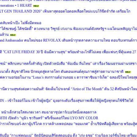
enerations • 1 HEART
XT GEN THAILAND 2026" เฟ้นหาสุดยอดไอดอลเลือดใหม่แบบไร้ขีดจำกัด เตรียมโก
ล็ดลับหน้าเป๊ะ ไม่พึ่งมีดหมอ
"โค้ชเชษฐ์-โค้ชนัตตี้" ควงทนาย วิฑูรย์ เก่งงาน ฟ้องแบรนด์ดังสหรัฐฯ แฉโดนเทสัญญาไม
ันล้าน
 Brand Ambassador คนใหม่ของ REVOLAX เดินหน้ารุกตลาดความงามไทย ตอบรับเทรนด์ก
ที ”CAT LIVE FRIDAY 30 ปี ฉันมีความสุข“ พร้อมทำอะไรที่ไม่เคย เพื่อแฟนๆ ที่คุ้นเคย 27
ชน์" พลิกบทบาทครั้งสำคัญ เปิดตัวหนังสือ "ท้องอิ่ม ถิ่นไทย" เล่าเรื่องวัฒนธรรมผ่านรสชา
ีส์แนวตั้ง สัญชาติไทย ปักหมุดสู่ตลาดโลก ดันคอนเทนต์คุณภาพสู่สายตานานาชาติ
ร์ฟความอร่อยในงาน “Lotus’s สงกรานต์ม่วนจอย x ดาราพาชิมมาร์เก็ต” ฉลองปีใหม่ไทยสุ
ความสุขส่งต่อความมันส์! จัดเต็มโปรเจกต์ “Artist of The Month” ดัน 52 ศิลปินหน้าใหม่ส
ข้าใจฮอร์โมน เข้าใจผู้หญิง” มุ่งยกระดับเรื่องสุขภาพเพื่อให้ผู้หญิงทุกคนใช้ชีวิตได้
ภา" หน้าเด็กสวยใสสะกดเวลา สมฉายาซุปตาร์เบอร์หนึ่งตลอดกาล
 88TH เปิดตัว “นุนิว ชวรินทร์” พรีเซ็นเตอร์ใหม่ LYO MY COLOR
อตำรวจไซเบอร์-สภาผู้บริโภค กวาดล้างเพจปลอม “หอมเกศ” ย้ำบริษัทคือผู้เสียหาย พร้อมสู้ค
บมือ “กาแฟคุณแม่” จัดมินิคอนเสิร์ตสุดอบอุ่น ดึง “เก่ง ธชย” ร่วมร้องเวอร์ชั่นไทย เตรียม