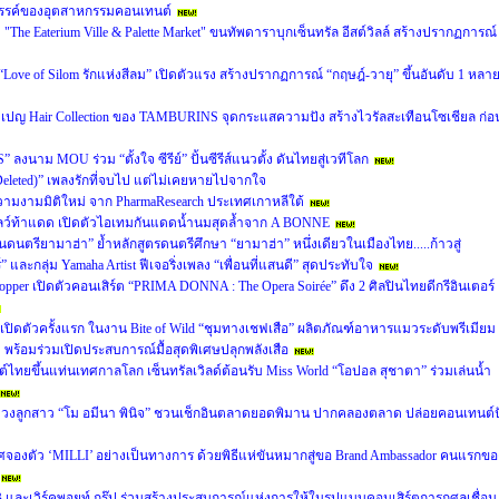
รรค์ของอุตสาหกรรมคอนเทนต์
The Eaterium Ville & Palette Market" ขนทัพดาราบุกเซ็นทรัล อีสต์วิลล์ สร้างปรากฏการณ์
ส์ “Love of Silom รักแห่งสีลม” เปิดตัวแรง สร้างปรากฏการณ์ “กฤษฎ์-วายุ” ขึ้นอันดับ 1 หลา
มเปญ Hair Collection ของ TAMBURINS จุดกระแสความปัง สร้างไวรัลสะเทือนโซเชียล ก่อ
งนาม MOU ร่วม “ตั้งใจ ซีรีย์” ปั้นซีรีส์แนวตั้ง ดันไทยสู่เวทีโลก
r Deleted)” เพลงรักที่จบไป แต่ไม่เคยหายไปจากใจ
วามงามมิติใหม่ จาก PharmaResearch ประเทศเกาหลีใต้
ิวโกลว์ท้าแดด เปิดตัวไอเทมกันแดดน้ำนมสุดล้ำจาก A BONNE
ยนดนตรียามาฮ่า” ย้ำหลักสูตรดนตรีศึกษา “ยามาฮ่า” หนึ่งเดียวในเมืองไทย.....ก้าวสู่
” และกลุ่ม Yamaha Artist ฟีเจอริ่งเพลง “เพื่อนที่แสนดี” สุดประทับใจ
per เปิดตัวคอนเสิร์ต “PRIMA DONNA : The Opera Soirée” ดึง 2 ศิลปินไทยดีกรีอินเตอร์
้เปิดตัวครั้งแรก ในงาน Bite of Wild “ชุมทางเชฟเสือ” ผลิตภัณฑ์อาหารแมวระดับพรีเมียม
 พร้อมร่วมเปิดประสบการณ์มื้อสุดพิเศษปลุกพลังเสือ
์ไทยขึ้นแท่นเทศกาลโลก เซ็นทรัลเวิลด์ต้อนรับ Miss World “โอปอล สุชาตา” ร่วมเล่นน้ำ
 ควงลูกสาว “โม อมีนา พินิจ” ชวนเช็กอินตลาดยอดพิมาน ปากคลองตลาด ปล่อยคอนเทนต์ป
ศจองตัว ‘MILLI’ อย่างเป็นทางการ ด้วยพิธีแห่ขันหมากสู่ขอ Brand Ambassador คนแรกขอ
วิร์คพอยท์ กรุ๊ป ร่วมสร้างประสบการณ์แห่งการให้ในรูปแบบคอนเสิร์ตการกุศลเชื่อม