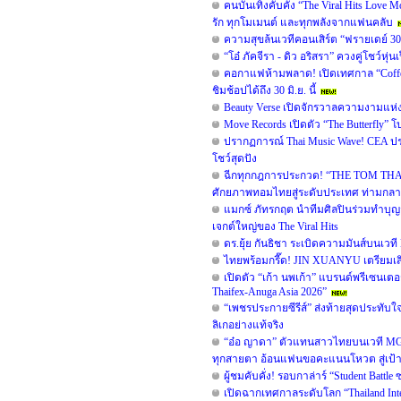
คนบันเทิงคับคั่ง “The Viral Hits Lov
รัก ทุกโมเมนต์ และทุกพลังจากแฟนคลับ
ความสุขล้นเวทีคอนเสิร์ต “ฟรายเดย์ 30
“โอ๋ ภัคจีรา - ดิว อริสรา” ควงคู่โชว์
คอกาแฟห้ามพลาด! เปิดเทศกาล “Coffe
ชิมช้อปได้ถึง 30 มิ.ย. นี้
Beauty Verse เปิดจักรวาลความงามแห่ง
Move Records เปิดตัว “The Butterfly” 
ปรากฏการณ์ Thai Music Wave! CEA ปร
โชว์สุดปัง
ฉีกทุกกฎการประกวด! “THE TOM THAIL
ศักยภาพทอมไทยสู่ระดับประเทศ ท่ามกลา
แมกซ์ ภัทรกฤต นำทีมศิลปินร่วมทำบุญวั
เจกต์ใหญ่ของ The Viral Hits
ดร.ยุ้ย กันธิชา ระเบิดความมันส์บนเวท
ไทยพร้อมกรี๊ด! JIN XUANYU เตรียมเส
เปิดตัว “เก้า นพเก้า” แบรนด์พรีเซนเ
Thaifex-Anuga Asia 2026”
“เพชรประกายซีรีส์” ส่งท้ายสุดประทับใจ
ลิเกอย่างแท้จริง
“อ๋อ ญาดา” ตัวแทนสาวไทยบนเวที MGI 
ทุกสายตา อ้อนแฟนขอคะแนนโหวต สู่เป้าห
ผู้ชมคับคั่ง! รอบกาล่าร์ “Student Battle
เปิดฉากเทศกาลระดับโลก “Thailand Int