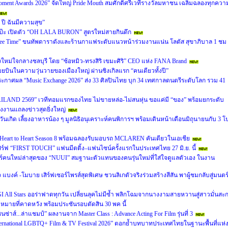
e Moment Awards 2026” จัดใหญ่ Pride Mouth สมศักดิ์ศรีเวทีรางวัลมหาชน เฉลิมฉลองทุกควา
 ปี ฉันมีความสุข”
หุ่นเป๊ะ เปิดตัว “OH LALA BURON” สูตรใหม่สายกินดึก
e Time” ขนทัพดาราดังและร้านกาแฟระดับแนวหน้าร่วมงานแน่น โลตัส สุขาภิบาล 1 ชม
ใหม่ใจกลางชลบุรี โดย “ซ้อหมิว-ทรงสิริ เขมะศิริ” CEO แห่ง FANA Brand
โบยบินในความวุ่นวายของเมืองใหญ่ ผ่านซิงเกิลแรก “คนเดียวทั้งปี”
ะกาศผล “Music Exchange 2026” ส่ง 33 ศิลปินไทย บุก 34 เทศกาลดนตรีระดับโลก รวม 41
AND 2569” เวทีทอมแรกของไทย ไม่ขายหล่อ-ไม่สนหุ่น ขอแค่มี “ของ” พร้อมยกระดับ
งงานแถลงข่าวสุดยิ่งใหญ่
นเกิด เลี้ยงอาหารน้อง ๆ มูลนิธิอนุเคราะห์คนพิการฯ พร้อมเดินหน้าเดือนมิถุนายนกับ 3 โ
ี Heart to Heart Season 8 พร้อมฉลองรับมอบรถ MCLAREN คันเดียวในเอเชีย
ิร์ฟ “FIRST TOUCH” แฟนมีตติ้ง–แฟนไซน์ครั้งแรกในประเทศไทย 27 มิ.ย. นี้
ตอร์คนใหม่ล่าสุดของ “NUUI” สมฐานะตัวแทนของคนรุ่นใหม่ที่ใส่ใจดูแลตัวเอง ในงาน
 แบงค์ -โมบาย เสิร์ฟเซอร์ไพรส์สุดพิเศษ ชวนลิเกตัวจริงร่วมสร้างสีสัน พาผู้ชมกลับสู่มนตร
All Stars ออร่าฟาดทุกวัน เปลี่ยนลุคไม่มีซ้ำ พลิกโฉมจากนางงามสายหวานสู่สาวมั่นสะ
มายที่คาดหวัง พร้อมประชันรอบตัดสิน 30 พค นี้
 ซนซ่าส์...ล่าแชมป์” ผลงานจาก Master Class : Advance Acting For Film รุ่นที่ 3
ernational LGBTQ+ Film & TV Festival 2026” ตอกย้ำบทบาทประเทศไทยในฐานะพื้นที่แห่