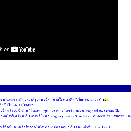
ยนรู้และการสร้างสรรค์รูปแบบใหม่ ภายใต้แนวคิด “เรียน สอน สร้าง”
ังเป๊ะไม่แพ้ 30 ปีก่อน*
ิ้มกว่า 20 ปี ชวน “วุ้นเส้น – จูน – เจ้านาย” แชร์มุมมองการดูแลตัวเอง พร้อมเปิด
์สไตล์ยุคใหม่ เปิดเทรนด์ใหม่ “Longevity Beauty & Wellness” ดันความงาม สุขภาพ แล
ีวิตที่แฟนฟลัวร์พลาดไม่ได้ ด่วน! บัตรรอบ 2 เปิดจองแล้วที่ I Have Ticket