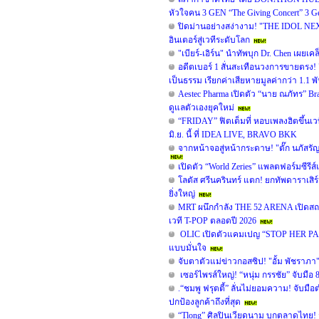
หัวใจคน 3 GEN “The Giving Concert” 3 G
ปิดม่านอย่างสง่างาม! "THE IDOL NE
อินเตอร์สู่เวทีระดับโลก
"เบียร์-เอิร์น" นำทัพบุก Dr. Chen เผยเค
อดีตเบอร์ 1 สั่นสะเทือนวงการขายตรง! 
เป็นธรรม เรียกค่าเสียหายมูลค่ากว่า 1.1 พ
Aestec Pharma เปิดตัว “นาย ณภัทร”
ดูแลตัวเองยุคใหม่
“FRIDAY” ฟิตเต็มที่ หอบเพลงฮิตขึ้นเว
มิ.ย. นี้ ที่ IDEA LIVE, BRAVO BKK
จากหน้าจอสู่หน้ากระดาษ! "ตั๊ก นภัสรัญ
เปิดตัว “World Zeries” แพลตฟอร์มซีร
โลตัส ศรีนครินทร์ แตก! ยกทัพดาราเสิ
ยิ่งใหญ่
MRT ผนึกกำลัง THE 52 ARENA เปิดสถานี
เวที T-POP ตลอดปี 2026
OLIC เปิดตัวแคมเปญ “STOP HER PAIN – เ
แบบมั่นใจ
จับตาตัวแม่ข่าวกอสซิป! "อั้ม พัชรา
เซอร์ไพรส์ใหญ่! “หนุ่ม กรรชัย” จับมือ
.“ชมพู ฟรุตตี้” ลั่นไม่ยอมความ! จับมื
ปกป้องลูกค้าถึงที่สุด
“Tlong” ศิลปินเวียดนาม บุกตลาดไทย! จั