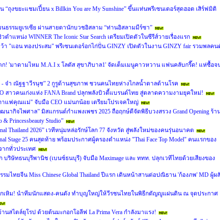
 “ถุงขยะแชมเปี้ยน x Billkin You are My Sunshine” ขึ้นแท่นพรีเซนเตอร์สุดฮอต เสิร์ฟมิติ
วัฒนธรรมยูเรเซีย ผ่านสายตานักบวชอิสลาม “ท่านอิสลามมีร์ซา”
ซิวตำแหน่ง WINNER The Iconic Star Search เตรียมเปิดตัวในซีรีส์วายเรื่องแรก
ัว คว้า "แอน ทองประสม" พรีเซนเตอร์อกไก่ปั่น GINZY เปิดตัวในงาน GINZY fair รวมพลคนด
ตก! 'มาดามไหม M.A.I x โลตัส สุขาภิบาล1' จัดเต็มเมนูคาวหวาน แฟนคลับกรี๊ด! แห่ซื้อจ
 - จ๋า ณัฐฐาวีรนุช” 2 กูรูด้านสุขภาพ ชวนคนไทยห่างไกลน้ำตาลต้านโรค
 CEO สาวคนเก่งแห่ง FANA Brand ปลุกพลังบิวตี้แบรนด์ไทย สู่ตลาดความงามยุคใหม่!
์ "กาแฟคุณแม่" จับมือ CEO แม่นกน้อย เตรียมโปรเจคใหญ่
สรา วัฒนากิจไพศาล” มิสแกรนด์กำแพงเพชร 2025 ถือฤกษ์ดีจัดพิธีบวงสรวง Grand Opening ร้า
& Princessbeauty Studio”
ational Thailand 2026” เวทีหนุ่มหล่อรักษ์โลก 77 จังหวัด สู่พลังใหม่ของคนรุ่นอนาคต
 Final Stage 25 คนสุดท้าย พร้อมประกาศผู้ครองตำแหน่ง "Thai Face Top Model" คนแรกของ
นจากทั่วประเทศ
ก บริษัทธนบุรีพานิช (เบนซ์ธนบุรี) จับมือ Maximage และ ททท. ปลุกเวทีไทยด้วยเสียงของ
รมไทยจีน Miss Chinese Global Thailand ปีแรก เดินหน้าสานต่อปณิธาน 'ก้องภพ' MD ผู้ผล
ังหึกเหิม! นำทีมนักแสดง-คนดัง ทำบุญใหญ่ให้วีรชนไทยในพิธีกตัญญูแผ่นดิน ณ จุดประกาศ
่งบ้านสไตล์ยุโรป ด้วยต้นมะกอกโอลีฟ La Prima Vera กำลังมาแรง!