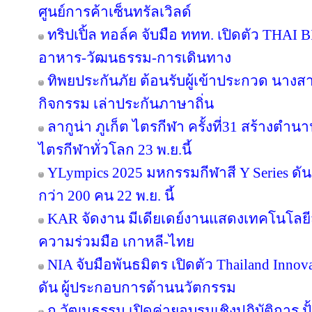
ศูนย์การค้าเซ็นทรัลเวิลด์
ทริปเปิ้ล ทอล์ค จับมือ ททท. เปิดตัว THAI 
อาหาร-วัฒนธรรม-การเดินทาง
ทิพยประกันภัย ต้อนรับผู้เข้าประกวด นางสา
กิจกรรม เล่าประกันภาษาถิ่น
ลากูน่า ภูเก็ต ไตรกีฬา ครั้งที่31 สร้างตำน
ไตรกีฬาทั่วโลก 23 พ.ย.นี้
YLympics 2025 มหกรรมกีฬาสี Y Series ดัน
กว่า 200 คน 22 พ.ย. นี้
KAR จัดงาน มีเดียเดย์งานแสดงเทคโนโลยี
ความร่วมมือ เกาหลี-ไทย
NIA จับมือพันธมิตร เปิดตัว Thailand Inno
ดัน ผู้ประกอบการด้านนวัตกรรม
ก.วัฒนธรรม เปิดค่ายอบรมเชิงปฏิบัติการ ปั