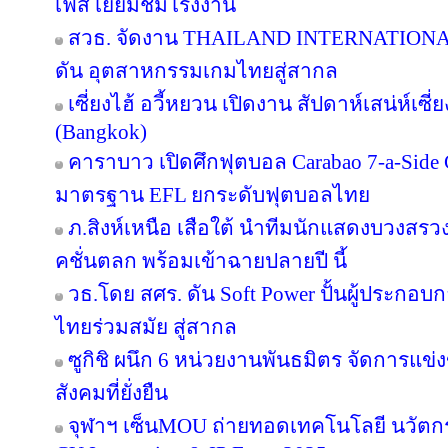
เฟส เยี่ยมชมโรงงาน
สวธ. จัดงาน THAILAND INTERNATIO
ดัน อุตสาหกรรมเกมไทยสู่สากล
เซี่ยงไฮ้ อวี้หยวน เปิดงาน สัปดาห์เสน่ห์เซี
(Bangkok)
คาราบาว เปิดศึกฟุตบอล Carabao 7-a-Side
มาตรฐาน EFL ยกระดับฟุตบอลไทย
ภ.สิงห์เหนือ เสือใต้ นำทีมนักแสดงบวงสร
คชั่นตลก พร้อมเข้าฉายปลายปี นี้
วธ.โดย สศร. ดัน Soft Power ปั้นผู้ประกอบก
ไทยร่วมสมัย สู่สากล
ซูกิชิ ผนึก 6 หน่วยงานพันธมิตร จัดการแข่
สังคมที่ยั่งยืน
จุฬาฯ เซ็นMOU ถ่ายทอดเทคโนโลยี นวัตก