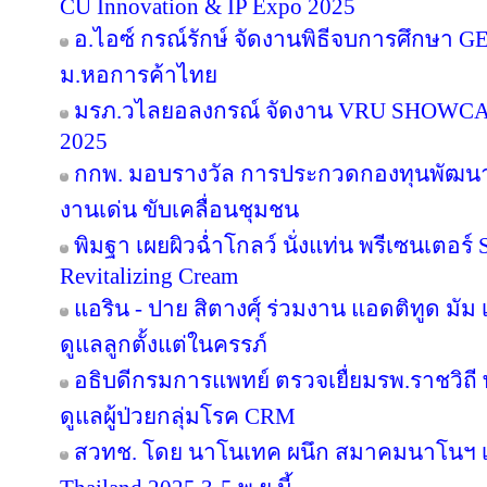
CU Innovation & IP Expo 2025
อ.ไอซ์ กรณ์รักษ์ จัดงานพิธีจบการศึกษา GE 16
ม.หอการค้าไทย
มรภ.วไลยอลงกรณ์ จัดงาน VRU SHOWC
2025
กกพ. มอบรางวัล การประกวดกองทุนพัฒนาไ
งานเด่น ขับเคลื่อนชุมชน
พิมฐา เผยผิวฉ่ำโกลว์ นั่งแท่น พรีเซนเตอร์
Revitalizing Cream
แอริน - ปาย สิตางศุ์ ร่วมงาน แอดติทูด มัม เป
ดูแลลูกตั้งแต่ในครรภ์
อธิบดีกรมการแพทย์ ตรวจเยื่ยมรพ.ราชวิ
ดูแลผู้ป่วยกลุ่มโรค CRM
สวทช. โดย นาโนเทค ผนึก สมาคมนาโนฯ เ