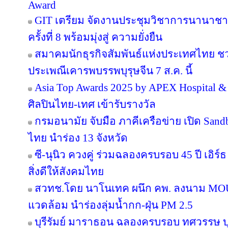
Award
GIT เตรียม จัดงานประชุมวิชาการนานาชาต
ครั้งที่ 8 พร้อมมุ่งสู่ ความยั่งยืน
สมาคมนักธุรกิจสัมพันธ์แห่งประเทศไทย 
ประเพณีเคารพบรรพบุรุษจีน 7 ส.ค. นี้
Asia Top Awards 2025 by APEX Hospital & C
ศิลปินไทย-เทศ เข้ารับรางวัล
กรมอนามัย จับมือ ภาคีเครือข่าย เปิด San
ไทย นำร่อง 13 จังหวัด
ซี-นุนิว ควงคู่ ร่วมฉลองครบรอบ 45 ปี เอิร
สิ่งดีให้สังคมไทย
สวทช.โดย นาโนเทค ผนึก คพ. ลงนาม MOU 
แวดล้อม นำร่องลุ่มน้ำกก-ฝุ่น PM 2.5
บุรีรัมย์ มาราธอน ฉลองครบรอบ ทศวรรษ บุ