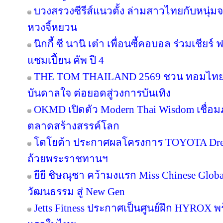
บวงสรวงซีรีส์แนวตั้ง ล่ามสาวไทยกับหนุ่ม
หวงจี้หยวน
นิกกี้ ซี นานิ เต๋า เพื่อนซี้คอบอล ร่วมเชียร
แชมเปี้ยน คัพ ปี 4
THE TOM THAILAND 2569 ชวน ทอมไทย โ
บันดาลใจ ต่อยอดสู่วงการบันเทิง
OKMD เปิดตัว Modern Thai Wisdom เชื่อมภู
ตลาดสร้างสรรค์โลก
โตโยต้า ประกาศผลโครงการ TOYOTA Dream 
ถ้วยพระราชทานฯ
ยียี ชิษณุชา คว้ามงแรก Miss Chinese Glob
วัฒนธรรม สู่ New Gen
Jetts Fitness ประกาศเป็นศูนย์ฝึก HYROX พร้