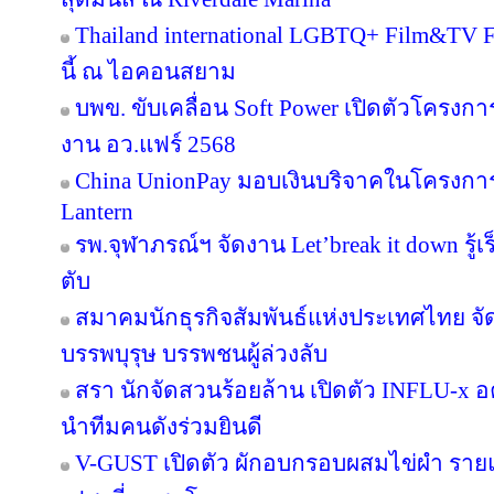
Thailand international LGBTQ+ Film&TV Fest
นี้ ณ ไอคอนสยาม
บพข. ขับเคลื่อน Soft Power เปิดตัวโครงก
งาน อว.แฟร์ 2568
China UnionPay มอบเงินบริจาคในโครงการ P
Lantern
รพ.จุฬาภรณ์ฯ จัดงาน Let’break it down รู้เ
ตับ
สมาคมนักธุรกิจสัมพันธ์แห่งประเทศไทย จัด
บรรพบุรุษ บรรพชนผู้ล่วงลับ
สรา นักจัดสวนร้อยล้าน เปิดตัว INFLU-x อค
นำทีมคนดังร่วมยินดี
V-GUST เปิดตัว ผักอบกรอบผสมไข่ผำ ราย