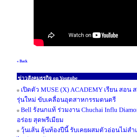
« Back
ข่าวสังคมธุรกิจ on Youtube
เปิดตัว MUSE (X) ACADEMY เรียน สอน สร้
รุ่นใหม่ ขับเคลื่อนอุตสาหกรรมดนตรี
Bell รังนกแท้ ร่วมงาน Chuchai Influ Diam
อร่อย สุดพรีเมียม
วุ้นเส้น ลุ้นท้องปีนี้ รับเคยผสมตัวอ่อนไม่สำ