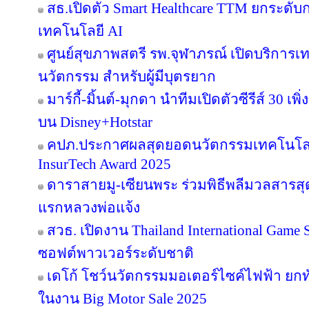
สธ.เปิดตัว Smart Healthcare TTM ยกระดั
เทคโนโลยี AI
ศูนย์สุขภาพสตรี รพ.จุฬาภรณ์ เปิดบริการเทค
นวัตกรรม สำหรับผู้มีบุตรยาก
มาร์กี้-มิ้นต์-มุกดา นำทีมเปิดตัวซีรีส์ 30 เพิ
บน Disney+Hotstar
คปภ.ประกาศผลสุดยอดนวัตกรรมเทคโนโลย
InsurTech Award 2025
ดาราสายมู-เซียนพระ ร่วมพิธีพลีมวลสารสุดข
แรกหลวงพ่อแจ้ง
สวธ. เปิดงาน Thailand International Game 
ซอฟต์พาวเวอร์ระดับชาติ
เดโก้ โชว์นวัตกรรมมอเตอร์ไซค์ไฟฟ้า ยกทัพ
ในงาน Big Motor Sale 2025