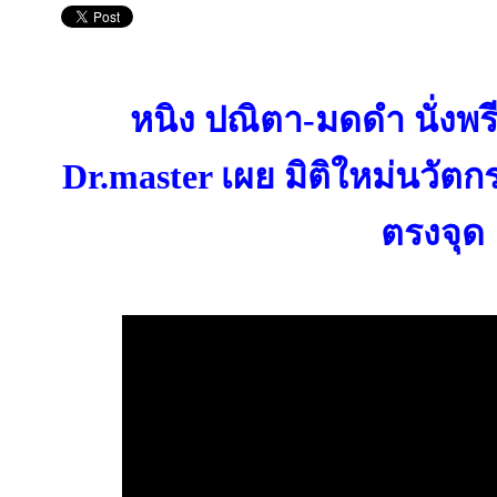
หนิง ปณิตา-มดดำ นั่งพรี
Dr.master เผย มิติใหม่นวัต
ตรงจุด