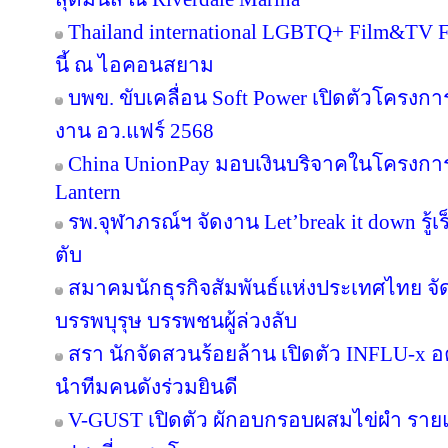
Thailand international LGBTQ+ Film&TV Fest
นี้ ณ ไอคอนสยาม
บพข. ขับเคลื่อน Soft Power เปิดตัวโครงก
งาน อว.แฟร์ 2568
China UnionPay มอบเงินบริจาคในโครงการ P
Lantern
รพ.จุฬาภรณ์ฯ จัดงาน Let’break it down รู้เ
ตับ
สมาคมนักธุรกิจสัมพันธ์แห่งประเทศไทย จัด
บรรพบุรุษ บรรพชนผู้ล่วงลับ
สรา นักจัดสวนร้อยล้าน เปิดตัว INFLU-x อค
นำทีมคนดังร่วมยินดี
V-GUST เปิดตัว ผักอบกรอบผสมไข่ผำ ราย