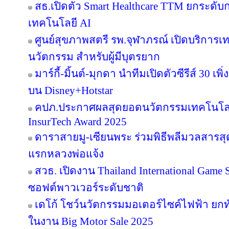
สธ.เปิดตัว Smart Healthcare TTM ยกระดั
เทคโนโลยี AI
ศูนย์สุขภาพสตรี รพ.จุฬาภรณ์ เปิดบริการเทค
นวัตกรรม สำหรับผู้มีบุตรยาก
มาร์กี้-มิ้นต์-มุกดา นำทีมเปิดตัวซีรีส์ 30 เพิ
บน Disney+Hotstar
คปภ.ประกาศผลสุดยอดนวัตกรรมเทคโนโลย
InsurTech Award 2025
ดาราสายมู-เซียนพระ ร่วมพิธีพลีมวลสารสุดข
แรกหลวงพ่อแจ้ง
สวธ. เปิดงาน Thailand International Game 
ซอฟต์พาวเวอร์ระดับชาติ
เดโก้ โชว์นวัตกรรมมอเตอร์ไซค์ไฟฟ้า ยกทัพ
ในงาน Big Motor Sale 2025