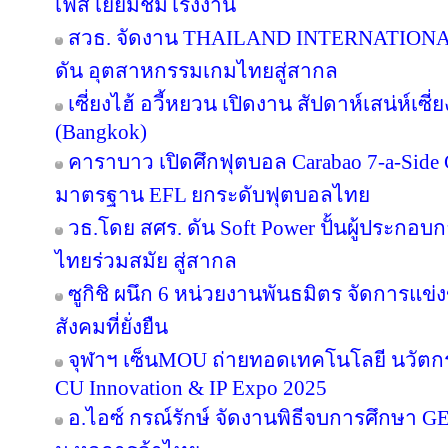
เฟส เยี่ยมชมโรงงาน
สวธ. จัดงาน THAILAND INTERNATIO
ดัน อุตสาหกรรมเกมไทยสู่สากล
เซี่ยงไฮ้ อวี้หยวน เปิดงาน สัปดาห์เสน่ห์เซี
(Bangkok)
คาราบาว เปิดศึกฟุตบอล Carabao 7-a-Side
มาตรฐาน EFL ยกระดับฟุตบอลไทย
วธ.โดย สศร. ดัน Soft Power ปั้นผู้ประกอบก
ไทยร่วมสมัย สู่สากล
ซูกิชิ ผนึก 6 หน่วยงานพันธมิตร จัดการแข่
สังคมที่ยั่งยืน
จุฬาฯ เซ็นMOU ถ่ายทอดเทคโนโลยี นวัตก
CU Innovation & IP Expo 2025
อ.ไอซ์ กรณ์รักษ์ จัดงานพิธีจบการศึกษา GE 16