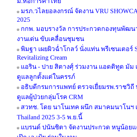
ม.หอการค้าไทย
มรภ.วไลยอลงกรณ์ จัดงาน VRU SHOWC
2025
กกพ. มอบรางวัล การประกวดกองทุนพัฒนาไ
งานเด่น ขับเคลื่อนชุมชน
พิมฐา เผยผิวฉ่ำโกลว์ นั่งแท่น พรีเซนเตอร์
Revitalizing Cream
แอริน - ปาย สิตางศุ์ ร่วมงาน แอดติทูด มัม เป
ดูแลลูกตั้งแต่ในครรภ์
อธิบดีกรมการแพทย์ ตรวจเยื่ยมรพ.ราชวิ
ดูแลผู้ป่วยกลุ่มโรค CRM
สวทช. โดย นาโนเทค ผนึก สมาคมนาโนฯ เ
Thailand 2025 3-5 พ.ย.นี้
แบรนด์ ปนันชิตา จัดงานประกวด หนูน้อยแค