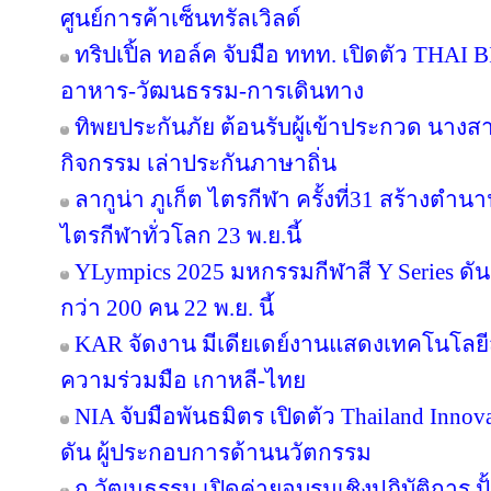
ศูนย์การค้าเซ็นทรัลเวิลด์
ทริปเปิ้ล ทอล์ค จับมือ ททท. เปิดตัว THAI 
อาหาร-วัฒนธรรม-การเดินทาง
ทิพยประกันภัย ต้อนรับผู้เข้าประกวด นางสา
กิจกรรม เล่าประกันภาษาถิ่น
ลากูน่า ภูเก็ต ไตรกีฬา ครั้งที่31 สร้างตำน
ไตรกีฬาทั่วโลก 23 พ.ย.นี้
YLympics 2025 มหกรรมกีฬาสี Y Series ดัน
กว่า 200 คน 22 พ.ย. นี้
KAR จัดงาน มีเดียเดย์งานแสดงเทคโนโลยี
ความร่วมมือ เกาหลี-ไทย
NIA จับมือพันธมิตร เปิดตัว Thailand Inno
ดัน ผู้ประกอบการด้านนวัตกรรม
ก.วัฒนธรรม เปิดค่ายอบรมเชิงปฏิบัติการ ปั