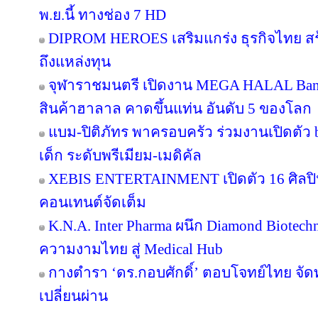
พ.ย.นี้ ทางช่อง 7 HD
DIPROM HEROES เสริมแกร่ง ธุรกิจไทย สร้า
ถึงแหล่งทุน
จุฬาราชมนตรี เปิดงาน MEGA HALAL Ban
สินค้าฮาลาล คาดขึ้นแท่น อันดับ 5 ของโลก
แบม-ปิติภัทร พาครอบครัว ร่วมงานเปิดตัว 
เด็ก ระดับพรีเมียม-เมดิคัล
XEBIS ENTERTAINMENT เปิดตัว 16 ศิลปิน
คอนเทนต์จัดเต็ม
K.N.A. Inter Pharma ผนึก Diamond Biotec
ความงามไทย สู่ Medical Hub
กางตำรา ‘ดร.กอบศักดิ์’ ตอบโจทย์ไทย จัดท
เปลี่ยนผ่าน