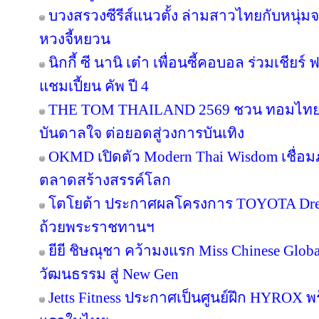
บวงสรวงซีรีส์แนวตั้ง ล่ามสาวไทยกับหนุ่ม
หวงจี้หยวน
นิกกี้ ซี นานิ เต๋า เพื่อนซี้คอบอล ร่วมเชียร
แชมเปี้ยน คัพ ปี 4
THE TOM THAILAND 2569 ชวน ทอมไทย โ
บันดาลใจ ต่อยอดสู่วงการบันเทิง
OKMD เปิดตัว Modern Thai Wisdom เชื่อมภู
ตลาดสร้างสรรค์โลก
โตโยต้า ประกาศผลโครงการ TOYOTA Dream 
ถ้วยพระราชทานฯ
ยียี ชิษณุชา คว้ามงแรก Miss Chinese Glob
วัฒนธรรม สู่ New Gen
Jetts Fitness ประกาศเป็นศูนย์ฝึก HYROX พร้