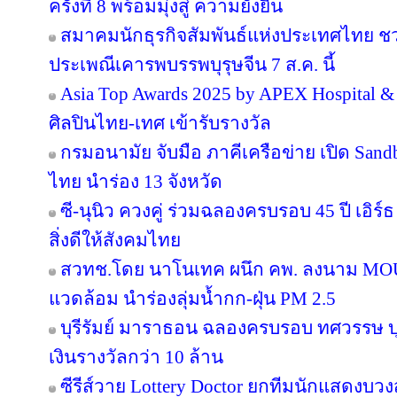
ครั้งที่ 8 พร้อมมุ่งสู่ ความยั่งยืน
สมาคมนักธุรกิจสัมพันธ์แห่งประเทศไทย 
ประเพณีเคารพบรรพบุรุษจีน 7 ส.ค. นี้
Asia Top Awards 2025 by APEX Hospital & C
ศิลปินไทย-เทศ เข้ารับรางวัล
กรมอนามัย จับมือ ภาคีเครือข่าย เปิด San
ไทย นำร่อง 13 จังหวัด
ซี-นุนิว ควงคู่ ร่วมฉลองครบรอบ 45 ปี เอิร
สิ่งดีให้สังคมไทย
สวทช.โดย นาโนเทค ผนึก คพ. ลงนาม MOU 
แวดล้อม นำร่องลุ่มน้ำกก-ฝุ่น PM 2.5
บุรีรัมย์ มาราธอน ฉลองครบรอบ ทศวรรษ บุ
เงินรางวัลกว่า 10 ล้าน
ซีรีส์วาย Lottery Doctor ยกทีมนักแสดงบว