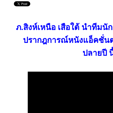
ภ.สิงห์เหนือ เสือใต้ นำทีม
ปรากฎการณ์หนังแอ็คชั่น
ปลายปี นี