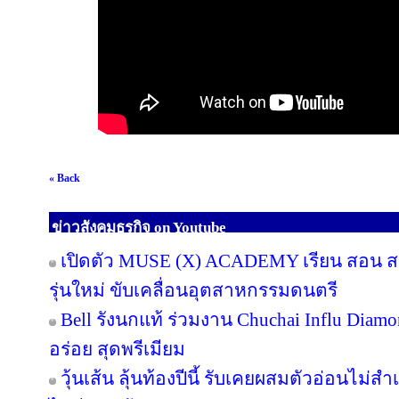
« Back
ข่าวสังคมธุรกิจ on Youtube
เปิดตัว MUSE (X) ACADEMY เรียน สอน สร้
รุ่นใหม่ ขับเคลื่อนอุตสาหกรรมดนตรี
Bell รังนกแท้ ร่วมงาน Chuchai Influ Diam
อร่อย สุดพรีเมียม
วุ้นเส้น ลุ้นท้องปีนี้ รับเคยผสมตัวอ่อนไม่สำ