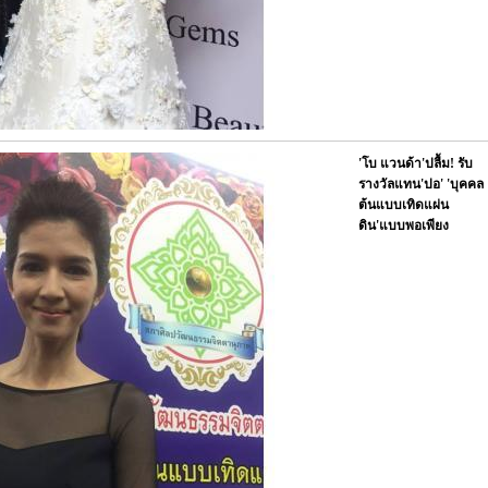
'โบ แวนด้า'ปลื้ม! รับ
รางวัลแทน'ปอ' 'บุคคล
ต้นแบบเทิดแผ่น
ดิน'แบบพอเพียง