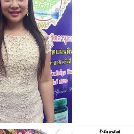
'จั๊กจั่น อาคัมย์