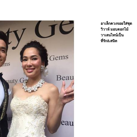
อาเล็กควงจอยใส่ชุด
วิวาห์ มอบดอกไม้
วาเลนไทน์เป็น
ที่รัก&สนิท