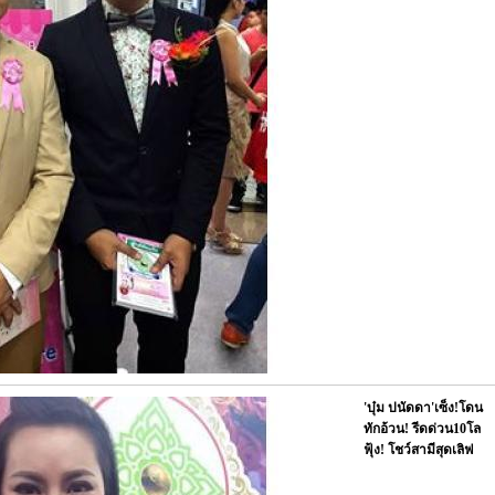
'บุ๋ม ปนัดดา'เซ็ง!โดน
ทักอ้วน! รีดด่วน10โล
ฟุ้ง! โชว์สามีสุดเลิฟ