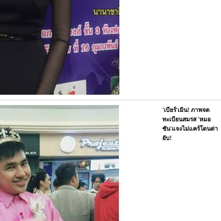
'เบียร์'เมิน! ภาพจด
ทะเบียนสมรส 'หมอ
ซัน'แจงไม่แคร์โดนด่า
ยับ!