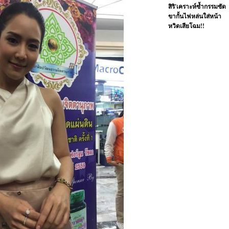
สิริ'เคราะห์ซ้ำกรรมซัด
ขากั้นไฟหล่นใส่หน้า
หวิดเสียโฉม!!