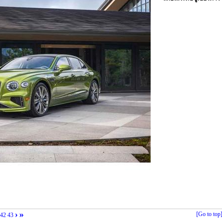
›
»
[Go to top
42
43