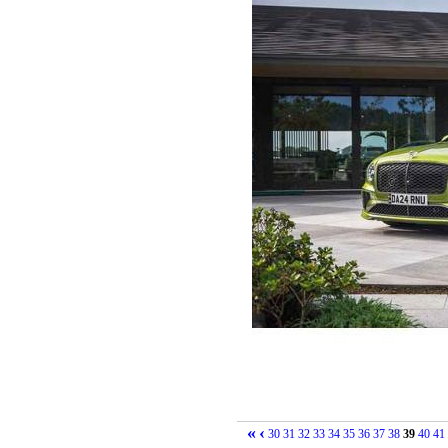
«
‹
30
31
32
33
34
35
36
37
38
39
40
41